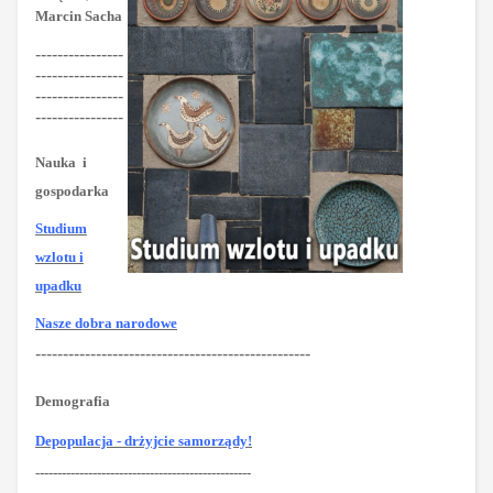
Marcin Sacha
----------------
----------------
----------------
----------------
Nauka
i
gospodarka
Studium
wzlotu i
upadku
Nasze dobra narodowe
--------------------------------------------------
Demografia
Depopulacja - drżyjcie samorządy!
-------------------------------------------------