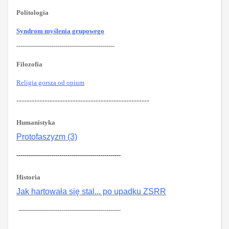
Politologia
Syndrom myślenia grupowego
------------------------------------------------
Filozofia
Religia gorsza od opium
----------------------------------------------------
Humanistyka
Protofaszyzm (3)
---------------------------------------------------
Historia
Jak hartowała się stal... po upadku ZSRR
--------------------------------------------------