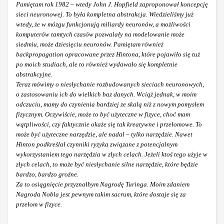
Pamiętam rok 1982 – wtedy John J. Hopfield zaproponował koncepcję
sieci neuronowej. To była kompletna abstrakcja. Wiedzieliśmy już
wtedy, że w mózgu funkcjonują miliardy neuronów, a możliwości
komputerów tamtych czasów pozwalały na modelowanie może
siedmiu, może dziesięciu neuronów. Pamiętam również
backpropagation opracowane przez Hintona, które pojawiło się tuż
po moich studiach, ale to również wydawało się kompletnie
abstrakcyjne.
Teraz mówimy o niesłychanie rozbudowanych sieciach neuronowych,
o zastosowaniu ich do wielkich baz danych. Wciąż jednak, w moim
odczuciu, mamy do czynienia bardziej ze skalą niż z nowym pomysłem
fizycznym. Oczywiście, może to być użyteczne w fizyce, choć mam
wątpliwości, czy faktycznie okaże się tak kreatywne i przełomowe. To
może być użyteczne narzędzie, ale nadal – tylko narzędzie. Nawet
Hinton podkreślał czynniki ryzyka związane z potencjalnym
wykorzystaniem tego narzędzia w złych celach. Jeżeli ktoś tego użyje w
złych celach, to może być niesłychanie silne narzędzie, które będzie
bardzo, bardzo groźne.
Za to osiągnięcie przyznałbym Nagrodę Turinga. Moim zdaniem
Nagroda Nobla jest pewnym takim sacrum, które dostaje się za
przełom w fizyce.