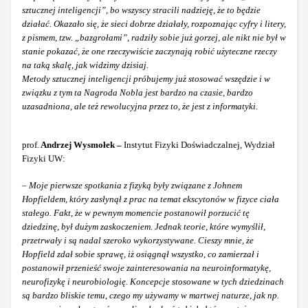
sztucznej inteligencji”, bo wszyscy stracili nadzieję, że to będzie
działać. Okazało się, że sieci dobrze działały, rozpoznając cyfry i litery,
z pismem, tzw. „bazgrołami”, radziły sobie już gorzej, ale nikt nie był w
stanie pokazać, że one rzeczywiście zaczynają robić użyteczne rzeczy
na taką skalę, jak widzimy dzisiaj.
Metody sztucznej inteligencji próbujemy już stosować wszędzie i w
związku z tym ta Nagroda Nobla jest bardzo na czasie, bardzo
uzasadniona, ale też rewolucyjna przez to, że jest z informatyki.
prof.
Andrzej Wysmołek –
Instytut Fizyki Doświadczalnej, Wydział
Fizyki UW:
– Moje pierwsze spotkania z fizyką były związane z Johnem
Hopfieldem, który zasłynął z prac na temat ekscytonów w fizyce ciała
stałego. Fakt, że w pewnym momencie postanowił porzucić tę
dziedzinę, był dużym zaskoczeniem. Jednak teorie, które wymyślił,
przetrwały i są nadal szeroko wykorzystywane. Cieszy mnie, że
Hopfield zdał sobie sprawę, iż osiągnął wszystko, co zamierzał i
postanowił przenieść swoje zainteresowania na neuroinformatykę,
neurofizykę i neurobiologię. Koncepcje stosowane w tych dziedzinach
są bardzo bliskie temu, czego my używamy w martwej naturze, jak np.