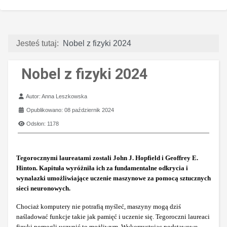
Jesteś tutaj:
Nobel z fizyki 2024
Nobel z fizyki 2024
Szczegóły
Autor:
Anna Leszkowska
Opublikowano: 08 październik 2024
Odsłon: 1178
Tegorocznymi laureatami zostali John J. Hopfield i Geoffrey E.
Hinton. Kapituła wyróżniła ich za fundamentalne odkrycia i
wynalazki umożliwiające uczenie maszynowe za pomocą sztucznych
sieci neuronowych.
Chociaż komputery nie potrafią myśleć, maszyny mogą dziś
naśladować funkcje takie jak pamięć i uczenie się. Tegoroczni laureaci
fizyki pomogli uczynić to możliwym. Wykorzystując podstawowe