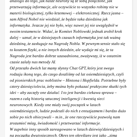
analogii do tego, jak nasze neurony są ze sobą połączone, jak
przetwarzają informacje, ale oczywiście to wszystko robimy nie w
materii biologicznej, tylko krzemowej – elektronicznej. Rzecz jasna –
sam Alfred Nobel nie wiedział, że będzie taka dziedzina jak
informatyka. Jeszcze jej nie było, więc nawet jej nie uwzględnił w
swoim testamencie. Widać, że Komitet Noblowski jednak zrobił krok
dalej – uznał, że w dzisiejszych czasach informatyka jest tak ważną
dziedziną, że zasługuje na Nagrodę Nobla. W pewnym sensie stało się
to kosztem fizyki, a nie innych dziedzin, ale wydaje mi się, że ta
Nagroda jest bardzo dobrze uzasadniona, zważywszy, iż w ostatnim
czasie zalały nas metody AI.
Od przeszło dwóch lat mamy słynny Chat GPT, który jest swego
rodzaju ikoną tego, do czego doszliśmy od lat osiemdziesiątych, czyli
od pionierskich prac noblistów – Hintona i Hopfielda. Potrzebne były
cztery dziesięciolecia, żeby można było pokazać praktyczne skutki tych
idei – aby zaczęły one działać. I to jest bardzo ciekawa sprawa –
razem z całą historią sztucznej inteligencji i kwestią sieci
neuronowych. Kiedy one miały swój początek w latach
osiemdziesiątych, ludzie podeszli do nich z entuzjazmem i bardzo dużo
sobie po nich obiecywali – m.in., że one rzeczywiście pozwolą nam
zrozumieć mózg, świadomość i przetwarzać informacje.
W zupełnie inny sposób zareagowano w latach dziewięćdziesiątych i
na początku dwutysięcznych. Okres ten określany jest jako „zima