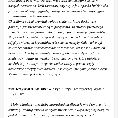
propagacja polarytonów, czyli wzbudzeń takich, które są też w
naszych neuronach. Jeśli zastanawiamy się, w jaki sposób ludzkie oko
przetwarza obrazy i sygnały, okazuje się, że również tam zaprzęgnięte
są naturalne sieci neuronowe.
Chciałbym podać przykład mojego studenta, który doskonale
pokazuje, jak niesamowite są te połączenia. To student pierwszego
roku. Uczenie maszynowe było dla niego początkowo jedynie hobby.
Na początku studiów zaczął wykorzystywać te techniki do analizy
zdjęć powierzchni kryształów, które się marszczyły. Człowiek mógł
zauważyć różnice w zmarszczkach w zależności od sposobu hodowli
kryształu, ale żeby to skwantyfikować, potrzebne były te metody.
Studentowi udało się wyszkolić sieci neuronowe, które najpierw
musiały się „nauczyć" rozpoznawać te wzory, a potem mogły
dostarczać precyzyjnych danych ilościowych, nie tylko jakościowych.
Moim zdaniem jest w tym dużo fizyki.
prof.
Krzysztof A. Meissner –
Instytut Fizyki Teoretycznej, Wydział
Fizyki UW:
–
Moim zdaniem należałoby nagradzać inteligencję wrodzoną, a nie
sztuczną. Według mnie to odkrycie nie ma wiele wspólnego z fizyką. To
podglądanie działania mózgu w bardzo uproszczony sposób.