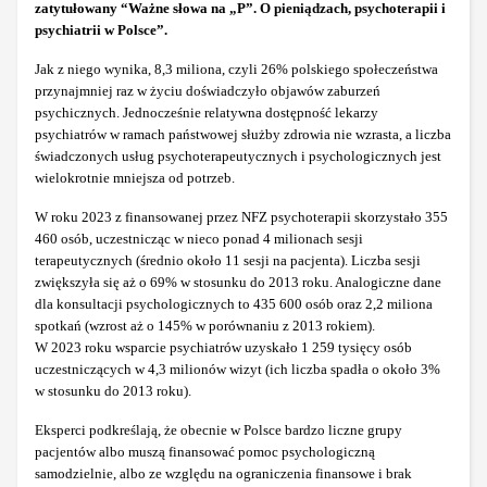
zatytułowany “Ważne słowa na „P”. O pieniądzach, psychoterapii i
psychiatrii w Polsce”.
Jak z niego wynika, 8,3 miliona, czyli 26% polskiego społeczeństwa
przynajmniej raz w życiu doświadczyło objawów zaburzeń
psychicznych. Jednocześnie relatywna dostępność lekarzy
psychiatrów w ramach państwowej służby zdrowia nie wzrasta, a liczba
świadczonych usług psychoterapeutycznych i psychologicznych jest
wielokrotnie mniejsza od potrzeb.
W roku 2023 z finansowanej przez NFZ psychoterapii skorzystało 355
460 osób, uczestnicząc w nieco ponad 4 milionach sesji
terapeutycznych (średnio około 11 sesji na pacjenta). Liczba sesji
zwiększyła się aż o 69% w stosunku do 2013 roku. Analogiczne dane
dla konsultacji psychologicznych to 435 600 osób oraz 2,2 miliona
spotkań (wzrost aż o 145% w porównaniu z 2013 rokiem).
W 2023 roku wsparcie psychiatrów uzyskało 1 259 tysięcy osób
uczestniczących w 4,3 milionów wizyt (ich liczba spadła o około 3%
w stosunku do 2013 roku).
Eksperci podkreślają, że obecnie w Polsce bardzo liczne grupy
pacjentów albo muszą finansować pomoc psychologiczną
samodzielnie, albo ze względu na ograniczenia finansowe i brak