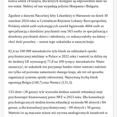
końca wśród 24 krajów, dla których dostępne są odpowiednie dane na
ten temat. Słabiej od nas wypadają jedynie Hiszpania i Bułgaria.
Zgodnie z danymi Naczelnej Izby Lekarskiej w Warszawie na dzień 30
września 2024 roku w Centralnym Rejestrze Lekarzy Rzeczpospolitej
Polskiej wśród osób wykonujących zawód figurowało 4664 osób ze
specjalizacją z dziedziny psychiatrii oraz 563 osoby ze specjalizacją z
dziedziny psychiatrii dzieci i młodzieży, co wskazywałoby na dalszy –
choć dość powolny – wzrost tego wskaźnika w naszym kraju.
62,4 na 100 000 mieszkańców tyle łóżek na oddziałach opieki
psychiatrycznej mieliśmy w Polsce w 2022 roku i wartość ta zbliża się
do średniej UE wynoszącej 71,8 na 100 tysięcy mieszkańców. Warto
zaznaczyć, że wskaźnik ten przyjmuje bardzo różne wartości zależnie
nie tylko od poziomu zamożności danego kraju, ale też od sposobu
organizacji systemu opieki zdrowotnej. Najwyższą liczbę łóżek
raportują Belgia (140,7) oraz Niemcy (131,3).
133 złote i 28 groszy tyle wynosiła średnia wartość refundacji sesji
psychoterapii finansowanej przez NFZ w 2023 roku. Dla konsultacji
psychologicznych średnia kwota refundacji wyniosła 96 złotych i 84
grosze, a dla konsultacji psychiatrycznej – 69 złotych i 50 groszy.
Wartości te są znacznie niższe niż wycena analogicznych świadczeń w