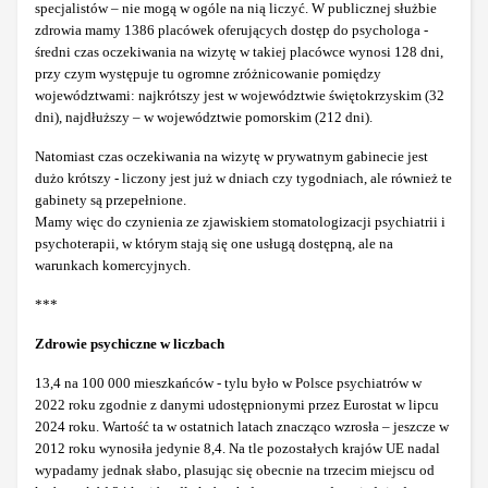
specjalistów – nie mogą w ogóle na nią liczyć. W publicznej służbie
zdrowia mamy 1386 placówek oferujących dostęp do psychologa -
średni czas oczekiwania na wizytę w takiej placówce wynosi 128 dni,
przy czym występuje tu ogromne zróżnicowanie pomiędzy
województwami: najkrótszy jest w województwie świętokrzyskim (32
dni), najdłuższy – w województwie pomorskim (212 dni).
Natomiast czas oczekiwania na wizytę w prywatnym gabinecie jest
dużo krótszy - liczony jest już w dniach czy tygodniach, ale również te
gabinety są przepełnione.
Mamy więc do czynienia ze zjawiskiem stomatologizacji psychiatrii i
psychoterapii, w którym stają się one usługą dostępną, ale na
warunkach komercyjnych.
***
Zdrowie psychiczne w liczbach
13,4 na 100 000 mieszkańców - tylu było w Polsce psychiatrów w
2022 roku zgodnie z danymi udostępnionymi przez Eurostat w lipcu
2024 roku. Wartość ta w ostatnich latach znacząco wzrosła – jeszcze w
2012 roku wynosiła jedynie 8,4. Na tle pozostałych krajów UE nadal
wypadamy jednak słabo, plasując się obecnie na trzecim miejscu od