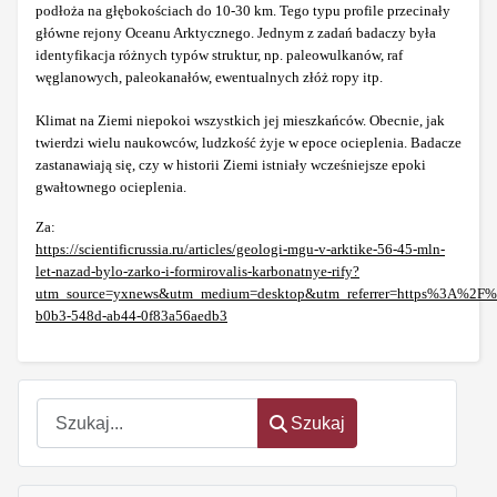
podłoża na głębokościach do 10-30 km. Tego typu profile przecinały
główne rejony Oceanu Arktycznego. Jednym z zadań badaczy była
identyfikacja różnych typów struktur, np. paleowulkanów, raf
węglanowych, paleokanałów, ewentualnych złóż ropy itp.
Klimat na Ziemi niepokoi wszystkich jej mieszkańców. Obecnie, jak
twierdzi wielu naukowców, ludzkość żyje w epoce ocieplenia. Badacze
zastanawiają się, czy w historii Ziemi istniały wcześniejsze epoki
gwałtownego ocieplenia.
Za:
https://scientificrussia.ru/articles/geologi-mgu-v-arktike-56-45-mln-
let-nazad-bylo-zarko-i-formirovalis-karbonatnye-rify?
utm_source=yxnews&utm_medium=desktop&utm_referrer=https%3A%2F%
b0b3-548d-ab44-0f83a56aedb3
Szukaj
Szukaj