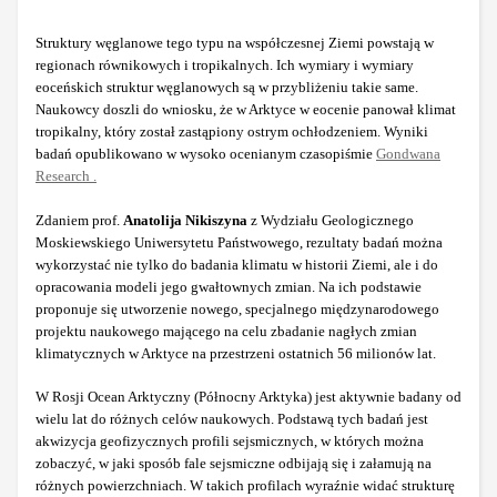
Struktury węglanowe tego typu na współczesnej Ziemi powstają w
regionach równikowych i tropikalnych. Ich wymiary i wymiary
eoceńskich struktur węglanowych są w przybliżeniu takie same.
Naukowcy doszli do wniosku, że w Arktyce w eocenie panował klimat
tropikalny, który został zastąpiony ostrym ochłodzeniem. Wyniki
badań opublikowano w wysoko ocenianym czasopiśmie
Gondwana
Research .
Zdaniem prof.
Anatolija Nikiszyna
z Wydziału Geologicznego
Moskiewskiego Uniwersytetu Państwowego, rezultaty badań można
wykorzystać nie tylko do badania klimatu w historii Ziemi, ale i do
opracowania modeli jego gwałtownych zmian. Na ich podstawie
proponuje się utworzenie nowego, specjalnego międzynarodowego
projektu naukowego mającego na celu zbadanie nagłych zmian
klimatycznych w Arktyce na przestrzeni ostatnich 56 milionów lat.
W Rosji Ocean Arktyczny (Północny Arktyka) jest aktywnie badany od
wielu lat do różnych celów naukowych. Podstawą tych badań jest
akwizycja geofizycznych profili sejsmicznych, w których można
zobaczyć, w jaki sposób fale sejsmiczne odbijają się i załamują na
różnych powierzchniach. W takich profilach wyraźnie widać strukturę