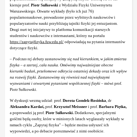
kieruje prof.
Piotr Sułkowski
z Wydziału Fizyki Uniwersytetu
Warszawskiego. Otwarte wykłady (było ich już 76)
popularnonaukowe, prowadzone przez wybitnych naukowców i
popularyzatorów nauki przybliżają tajniki fizyki jej entuzjastom.
Drugi nurt tej inicjatywy to platforma komunikacji starszych
studentów i naukowców z internautami, którzy na portalu
https://zapytajfizyka.fuw.edu.pl/
odpowiadają na pytania internautów
dotyczące fizyki.
–
Podczas tej debaty zastanowimy się nad kierunkiem, w jakim zmierza
fizyka – a szerzej, cała nauka. Omówimy najważniejsze obecne
kierunki badań, przełomowe odkrycia ostatniej dekady oraz ich wpływ
na rozwój fizyki. Zastanowimy się również nad największymi
wyzwaniami i otwartymi pytaniami współczesnej fizyki
– mówi prof.
Piotr Sułkowski.
W dyskusji wezmą udział: prof.
Dorota Gondek-Rosińska
, dr
Aleksandra Kardaś,
prof.
Krzysztof Meissner
i prof.
Barbara Piętka,
a poprowadzi ją prof.
Piotr Sułkowski.
Dodatkowo, specjalnymi
gośćmi będą osoby, które w minionych latach wygłaszały wykłady w
ramach cyklu „Zapytaj fizyka” – będzie można usłyszeć ich
wypowiedzi, a po debacie porozmawiać z nimi osobiście.