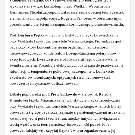
z Gabriele Veneziano odkrył nową symetrię w teorii grawitacji
wykorzystaną w tzw. kosmologii przed Wielkim Wybuchem, z
Hermannem Nicolai zaproponował rozszerzenie obecnej teorii cząstek
elementarnych, współpracuje z Rogerem Penrosem w obserwacyjnym
poszukiwaniu pierścieni na mapach kosmicznego promieniowania tła.
Prof.
Barbara Piętka
– pracuje w Instytucie Fizyki Doświadczalnej
przy Wydziale Fizyki Uniwersytetu Warszawskiego. Prowadzi zespół
badawczy, który koncentruje się na badaniach nad własności
nierównowagowych kondensatów Bosego-Einsteina polarytonów
ekscytonowych, kwazicząstek złożonych z silnego oddziaływania
światła z materią. Poszukuje efektywnych rozwiązań do przetwarzania
informacji w temperaturze pokojowej, szczególnie w kontekście
akceleratorów fotonicznych, optycznych sieci neuronowych i
nowoczesnych systemów obliczeniowych.
Debatę poprowadzi prof.
Piotr Sułkowski
– kierownik Katedry
Kwantowej Fizyki Matematycznej w Instytucie Fizyki Teoretycznej
przy Wydziale Fizyki Uniwersytetu Warszawskiego, w ramach której
prowadzi też grupę badawczą. Zajmuje się matematycznymi aspektami
kwantowej teorii pola i teorii strun, między innymi ich związkami z
teorią węzłów oraz teorią macierzy losowych. Od ponad 10 lat
prowadzi inicjatywę „Zapytaj fizyka”, w tym organizowane w jej