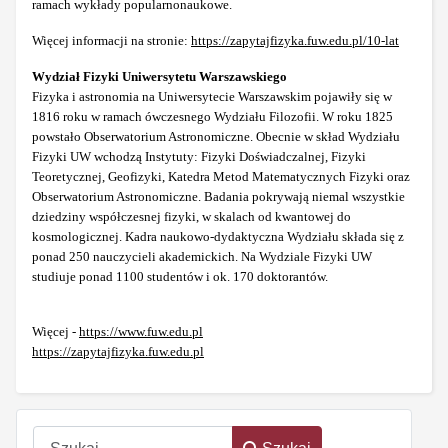
ramach wykłady popularnonaukowe.
Więcej informacji na stronie:
https://zapytajfizyka.fuw.edu.pl/10-lat
Wydział Fizyki Uniwersytetu Warszawskiego
Fizyka i astronomia na Uniwersytecie Warszawskim pojawiły się w
1816 roku w ramach ówczesnego Wydziału Filozofii. W roku 1825
powstało Obserwatorium Astronomiczne. Obecnie w skład Wydziału
Fizyki UW wchodzą Instytuty: Fizyki Doświadczalnej, Fizyki
Teoretycznej, Geofizyki, Katedra Metod Matematycznych Fizyki oraz
Obserwatorium Astronomiczne. Badania pokrywają niemal wszystkie
dziedziny współczesnej fizyki, w skalach od kwantowej do
kosmologicznej. Kadra naukowo-dydaktyczna Wydziału składa się z
ponad 250 nauczycieli akademickich. Na Wydziale Fizyki UW
studiuje ponad 1100 studentów i ok. 170 doktorantów.
Więcej -
https://www.fuw.edu.pl
https://zapytajfizyka.fuw.edu.pl
Szukaj