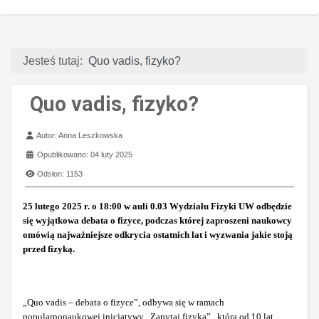
Jesteś tutaj:
Quo vadis, fizyko?
Quo vadis, fizyko?
Szczegóły
Autor:
Anna Leszkowska
Opublikowano: 04 luty 2025
Odsłon: 1153
25 lutego 2025 r. o 18:00 w auli 0.03 Wydziału Fizyki UW odbędzie
się wyjątkowa debata o fizyce, podczas której zaproszeni naukowcy
omówią najważniejsze odkrycia ostatnich lat i wyzwania jakie stoją
przed fizyką.
„Quo vadis – debata o fizyce”, odbywa się w ramach
popularnonaukowej inicjatywy „Zapytaj fizyka” , którą od 10 lat