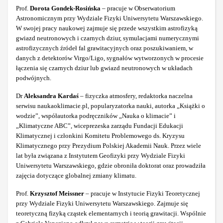
Prof.
Dorota Gondek-Rosińska
– pracuje w Obserwatorium
Astronomicznym przy Wydziale Fizyki Uniwersytetu Warszawskiego.
W swojej pracy naukowej zajmuje się przede wszystkim astrofizyką
gwiazd neutronowych i czarnych dziur, symulacjami numerycznymi
astrofizycznych źródeł fal grawitacyjnych oraz poszukiwaniem, w
danych z detektorów Virgo/Ligo, sygnałów wytworzonych w procesie
łączenia się czarnych dziur lub gwiazd neutronowych w układach
podwójnych.
Dr
Aleksandra Kardaś
– fizyczka atmosfery, redaktorka naczelna
serwisu naukaoklimacie.pl, popularyzatorka nauki, autorka „Książki o
wodzie”, współautorka podręczników „Nauka o klimacie” i
„Klimatyczne ABC”, wiceprezeska zarządu Fundacji Edukacji
Klimatycznej i członkini Komitetu Problemowego ds. Kryzysu
Klimatycznego przy Prezydium Polskiej Akademii Nauk. Przez wiele
lat była związana z Instytutem Geofizyki przy Wydziale Fizyki
Uniwersytetu Warszawskiego, gdzie obroniła doktorat oraz prowadziła
zajęcia dotyczące globalnej zmiany klimatu.
Prof.
Krzysztof Meissner
– pracuje w Instytucie Fizyki Teoretycznej
przy Wydziale Fizyki Uniwersytetu Warszawskiego. Zajmuje się
teoretyczną fizyką cząstek elementarnych i teorią grawitacji. Wspólnie