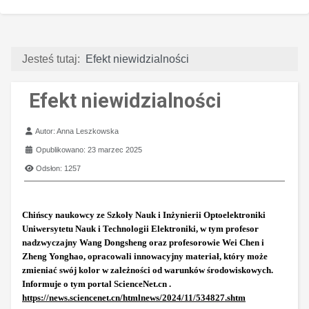
Jesteś tutaj:
Efekt niewidzialności
Efekt niewidzialności
Szczegóły
Autor:
Anna Leszkowska
Opublikowano: 23 marzec 2025
Odsłon: 1257
Chińscy naukowcy ze Szkoły Nauk i Inżynierii Optoelektroniki
Uniwersytetu Nauk i Technologii Elektroniki, w tym profesor
nadzwyczajny Wang Dongsheng oraz profesorowie Wei Chen i
Zheng Yonghao, opracowali innowacyjny materiał, który może
zmieniać swój kolor w zależności od warunków środowiskowych.
Informuje o tym portal ScienceNet.cn .
https://news.sciencenet.cn/htmlnews/2024/11/534827.shtm