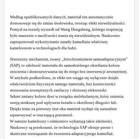
Według opublikowanych danych, materiał ten automatycznie
dostosowuje się do zmian środowiska, tworząc efekt niewidzialności.
Pomysł na rozwój wyszedł od Wang Dongsheng, którego inspiracją
było marzenie o możliwości stania się niewidzialnym. Naukowiec
zaproponował wykorzystanie zasady kamuflażu właściwej
kameleonom w technologiach dla ludzi.
Stworzony mechanizm, zwany „fotochromizmem samoadaptacyjnym”
(SAP), to zdolność materiału do samodzielnego określania koloru
otoczenia i dostosowywania się do niego bez interwencji zewnętrznej.
W artykule podkreślono, że efekt ten osiąga się wyłącznie dzięki
właściwościom fizycznym samego materiału, bez konieczności
stosowania zewnętrznych zasilaczy i złożonej elektroniki.
Sekret zmiany koloru tkwi w związku molekularnym, który zmienia
swoją strukturę pod wpływem światła o określonej długości fali.
Dzięki temu na pierwszy rzut oka materiał wydaje się naturalnie
wpasowywać w otaczającą przestrzeń.
W naturze kameleony i ośmiornice wykazują takie zdolności.
Naukowcy są przekonani, że technologia SAP oferuje proste i
skuteczne rozwiązanie do tworzenia adaptacyjnego kamuflaż.