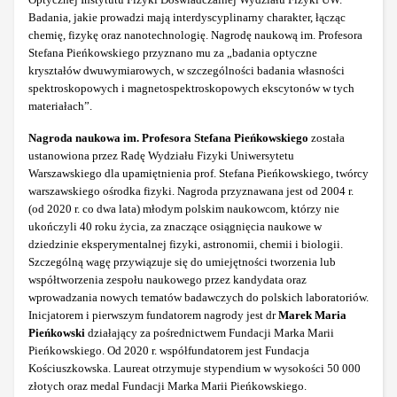
Badania, jakie prowadzi mają interdyscyplinarny charakter, łącząc
chemię, fizykę oraz nanotechnologię. Nagrodę naukową im. Profesora
Stefana Pieńkowskiego przyznano mu za „badania optyczne
kryształów dwuwymiarowych, w szczególności badania własności
spektroskopowych i magnetospektroskopowych ekscytonów w tych
materiałach”.
Nagroda naukowa im. Profesora Stefana Pieńkowskiego
została
ustanowiona przez Radę Wydziału Fizyki Uniwersytetu
Warszawskiego dla upamiętnienia prof. Stefana Pieńkowskiego, twórcy
warszawskiego ośrodka fizyki. Nagroda przyznawana jest od 2004 r.
(od 2020 r. co dwa lata) młodym polskim naukowcom, którzy nie
ukończyli 40 roku życia, za znaczące osiągnięcia naukowe w
dziedzinie eksperymentalnej fizyki, astronomii, chemii i biologii.
Szczególną wagę przywiązuje się do umiejętności tworzenia lub
współtworzenia zespołu naukowego przez kandydata oraz
wprowadzania nowych tematów badawczych do polskich laboratoriów.
Inicjatorem i pierwszym fundatorem nagrody jest dr
Marek Maria
Pieńkowski
działający za pośrednictwem Fundacji Marka Marii
Pieńkowskiego. Od 2020 r. współfundatorem jest Fundacja
Kościuszkowska. Laureat otrzymuje stypendium w wysokości 50 000
złotych oraz medal Fundacji Marka Marii Pieńkowskiego.