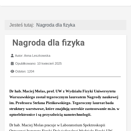
Jesteś tutaj:
Nagroda dla fizyka
Nagroda dla fizyka
Szczegóły
Autor:
Anna Leszkowska
Opublikowano: 10 kwiecień 2025
Odsłon: 1204
Dr hab. Maciej Molas, prof. UW z Wydziału Fizyki Uniwersytetu
Warszawskiego został tegorocznym laureatem Nagrody naukowej
im. Profesora Stefana Pieńkowskiego. Tegoroczny laureat bada
struktury warstwowe, które znajdują szerokie zastosowanie m.in. w
optoelektronice i są przyszłością nanotechnologii.
Dr hab. Maciej Molas pracuje w Laboratorium Spektroskopii
Optycznej Instytutu Fizyki Doświadczalnej Wydziału Fizyki UW.