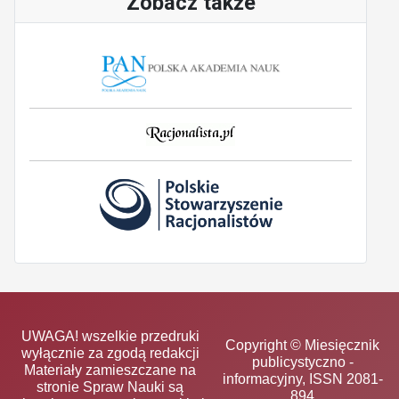
Zobacz także
UWAGA! wszelkie przedruki
Copyright © Miesięcznik
wyłącznie za zgodą redakcji
publicystyczno -
Materiały zamieszczane na
informacyjny, ISSN 2081-
stronie Spraw Nauki są
894