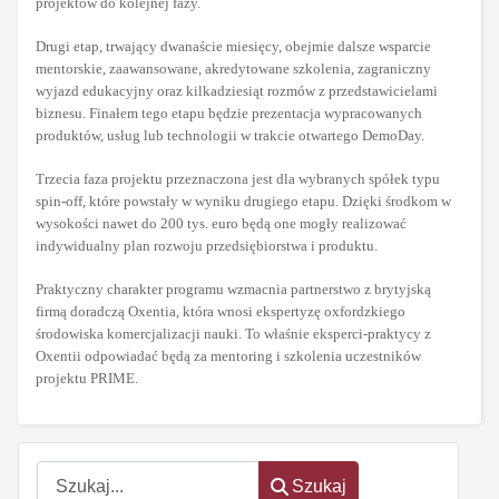
projektów do kolejnej fazy.
Drugi etap, trwający dwanaście miesięcy, obejmie dalsze wsparcie
mentorskie, zaawansowane, akredytowane szkolenia, zagraniczny
wyjazd edukacyjny oraz kilkadziesiąt rozmów z przedstawicielami
biznesu. Finałem tego etapu będzie prezentacja wypracowanych
produktów, usług lub technologii w trakcie otwartego DemoDay.
Trzecia faza projektu przeznaczona jest dla wybranych spółek typu
spin-off, które powstały w wyniku drugiego etapu. Dzięki środkom w
wysokości nawet do 200 tys. euro będą one mogły realizować
indywidualny plan rozwoju przedsiębiorstwa i produktu.
Praktyczny charakter programu wzmacnia partnerstwo z brytyjską
firmą doradczą Oxentia, która wnosi ekspertyzę oxfordzkiego
środowiska komercjalizacji nauki. To właśnie eksperci-praktycy z
Oxentii odpowiadać będą za mentoring i szkolenia uczestników
projektu PRIME.
Szukaj
Szukaj