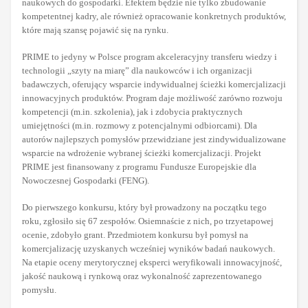
naukowych do gospodarki. Efektem będzie nie tylko zbudowanie
kompetentnej kadry, ale również opracowanie konkretnych produktów,
które mają szansę pojawić się na rynku.
PRIME to jedyny w Polsce program akceleracyjny transferu wiedzy i
technologii „szyty na miarę” dla naukowców i ich organizacji
badawczych, oferujący wsparcie indywidualnej ścieżki komercjalizacji
innowacyjnych produktów. Program daje możliwość zarówno rozwoju
kompetencji (m.in. szkolenia), jak i zdobycia praktycznych
umiejętności (m.in. rozmowy z potencjalnymi odbiorcami). Dla
autorów najlepszych pomysłów przewidziane jest zindywidualizowane
wsparcie na wdrożenie wybranej ścieżki komercjalizacji. Projekt
PRIME jest finansowany z programu Fundusze Europejskie dla
Nowoczesnej Gospodarki (FENG).
Do pierwszego konkursu, który był prowadzony na początku tego
roku, zgłosiło się 67 zespołów. Osiemnaście z nich, po trzyetapowej
ocenie, zdobyło grant. Przedmiotem konkursu był pomysł na
komercjalizację uzyskanych wcześniej wyników badań naukowych.
Na etapie oceny merytorycznej eksperci weryfikowali innowacyjność,
jakość naukową i rynkową oraz wykonalność zaprezentowanego
pomysłu.