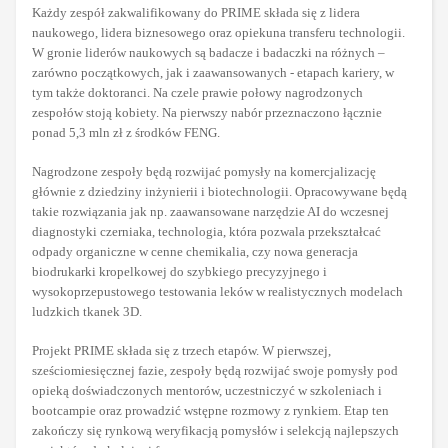
Każdy zespół zakwalifikowany do PRIME składa się z lidera
naukowego, lidera biznesowego oraz opiekuna transferu technologii.
W gronie liderów naukowych są badacze i badaczki na różnych –
zarówno początkowych, jak i zaawansowanych - etapach kariery, w
tym także doktoranci. Na czele prawie połowy nagrodzonych
zespołów stoją kobiety. Na pierwszy nabór przeznaczono łącznie
ponad 5,3 mln zł z środków FENG.
Nagrodzone zespoły będą rozwijać pomysły na komercjalizację
głównie z dziedziny inżynierii i biotechnologii. Opracowywane będą
takie rozwiązania jak np. zaawansowane narzędzie AI do wczesnej
diagnostyki czerniaka, technologia, która pozwala przekształcać
odpady organiczne w cenne chemikalia, czy nowa generacja
biodrukarki kropelkowej do szybkiego precyzyjnego i
wysokoprzepustowego testowania leków w realistycznych modelach
ludzkich tkanek 3D.
Projekt PRIME składa się z trzech etapów. W pierwszej,
sześciomiesięcznej fazie, zespoły będą rozwijać swoje pomysły pod
opieką doświadczonych mentorów, uczestniczyć w szkoleniach i
bootcampie oraz prowadzić wstępne rozmowy z rynkiem. Etap ten
zakończy się rynkową weryfikacją pomysłów i selekcją najlepszych