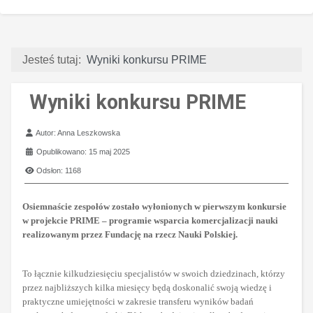
Jesteś tutaj:
Wyniki konkursu PRIME
Wyniki konkursu PRIME
Szczegóły
Autor:
Anna Leszkowska
Opublikowano: 15 maj 2025
Odsłon: 1168
Osiemnaście zespołów zostało wyłonionych w pierwszym konkursie
w projekcie PRIME – programie wsparcia komercjalizacji nauki
realizowanym przez Fundację na rzecz Nauki Polskiej.
To łącznie kilkudziesięciu specjalistów w swoich dziedzinach, którzy
przez najbliższych kilka miesięcy będą doskonalić swoją wiedzę i
praktyczne umiejętności w zakresie transferu wyników badań