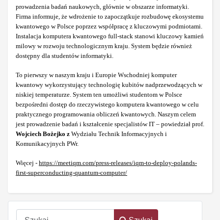
prowadzenia badań naukowych, głównie w obszarze informatyki.
Firma informuje, że wdrożenie to zapoczątkuje rozbudowę ekosystemu
kwantowego w Polsce poprzez współpracę z kluczowymi podmiotami.
Instalacja komputera kwantowego full-stack stanowi kluczowy kamień
milowy w rozwoju technologicznym kraju. System będzie również
dostępny dla studentów informatyki.
To pierwszy w naszym kraju i Europie Wschodniej komputer
kwantowy wykorzystujący technologię kubitów nadprzewodzących w
niskiej temperaturze. System ten umożliwi studentom w Polsce
bezpośredni dostęp do rzeczywistego komputera kwantowego w celu
praktycznego programowania obliczeń kwantowych. Naszym celem
jest prowadzenie badań i kształcenie specjalistów IT – powiedział prof.
Wojciech Bożejko z
Wydziału Technik Informacyjnych i
Komunikacyjnych PWr.
Więcej -
https://meetiqm.com/press-releases/iqm-to-deploy-polands-
first-superconducting-quantum-computer/
Szukaj