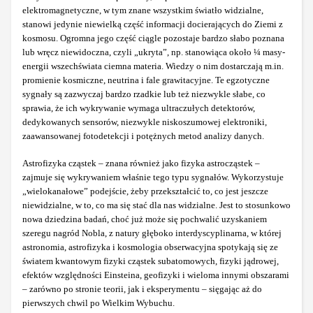
elektromagnetyczne, w tym znane wszystkim światło widzialne,
stanowi jedynie niewielką część informacji docierających do Ziemi z
kosmosu. Ogromna jego część ciągle pozostaje bardzo słabo poznana
lub wręcz niewidoczna, czyli „ukryta”, np. stanowiąca około ¼ masy-
energii wszechświata ciemna materia. Wiedzy o nim dostarczają m.in.
promienie kosmiczne, neutrina i fale grawitacyjne. Te egzotyczne
sygnały są zazwyczaj bardzo rzadkie lub też niezwykle słabe, co
sprawia, że ich wykrywanie wymaga ultraczułych detektorów,
dedykowanych sensorów, niezwykle niskoszumowej elektroniki,
zaawansowanej fotodetekcji i potężnych metod analizy danych.
Astrofizyka cząstek – znana również jako fizyka astrocząstek –
zajmuje się wykrywaniem właśnie tego typu sygnałów. Wykorzystuje
„wielokanałowe” podejście, żeby przekształcić to, co jest jeszcze
niewidzialne, w to, co ma się stać dla nas widzialne. Jest to stosunkowo
nowa dziedzina badań, choć już może się pochwalić uzyskaniem
szeregu nagród Nobla, z natury głęboko interdyscyplinarna, w której
astronomia, astrofizyka i kosmologia obserwacyjna spotykają się ze
światem kwantowym fizyki cząstek subatomowych, fizyki jądrowej,
efektów względności Einsteina, geofizyki i wieloma innymi obszarami
– zarówno po stronie teorii, jak i eksperymentu – sięgając aż do
pierwszych chwil po Wielkim Wybuchu.