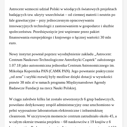
Astrocent wzmocni udział Polski w wiodących światowych projektach
badających tzw. ukryty wszechświat – od ciemnej materii i neutrin po
fale grawitacyjne – przy jednoczesnym opracowywaniu
innowacyjnych technologii z zastosowaniem w gospodarce i służbie
społeczeństwu. Przedsięwzięcie jest wspierane przez pakiet
finansowania europejskiego i krajowego o łącznej wartości 30 mln
euro.
Nowy instytut powstał poprzez wyodrębnienie zakładu „Astrocent:
Centrum Naukowo-Technologiczne Astrofizyki Cząstek” założonego
1.07.18 jako autonomiczna jednostka Centrum Astronomicznego im.
Mikołaja Kopernika PAN (CAMK PAN). Jego powstanie praktycznie
„od zera” i szybki rozwój były możliwe dzięki dotacji w wysokości
prawie 38 mln zł w ramach programu Międzynarodowe Agendy
Badawcze Fundacji na rzecz Nauki Polskiej.
W ciągu zaledwie kilku lat zostało utworzonych 6 grup badawczych,
powołano dedykowany zespół administracyjny oraz uruchomiono w
pełni wyposażone laboratorium elektroniczne i infrastrukturę
cleanroom. W szczytowym momencie centrum zatrudniało około 45, a
w całym okresie trwania projektu – 68 naukowców z 19 krajów z 6