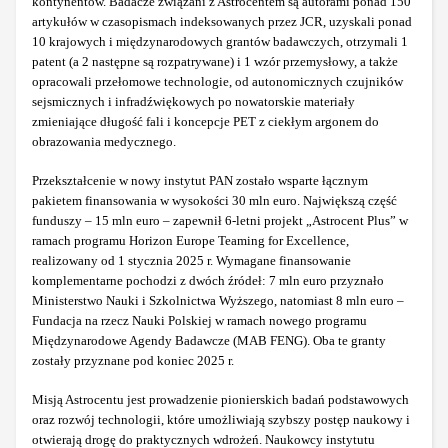
kontynentów. Badacze związani z Astrocentem są autorami ponad 150
artykułów w czasopismach indeksowanych przez JCR, uzyskali ponad
10 krajowych i międzynarodowych grantów badawczych, otrzymali 1
patent (a 2 następne są rozpatrywane) i 1 wzór przemysłowy, a także
opracowali przełomowe technologie, od autonomicznych czujników
sejsmicznych i infradźwiękowych po nowatorskie materiały
zmieniające długość fali i koncepcje PET z ciekłym argonem do
obrazowania medycznego.
Przekształcenie w nowy instytut PAN zostało wsparte łącznym
pakietem finansowania w wysokości 30 mln euro. Największą część
funduszy – 15 mln euro – zapewnił 6-letni projekt „Astrocent Plus” w
ramach programu Horizon Europe Teaming for Excellence,
realizowany od 1 stycznia 2025 r. Wymagane finansowanie
komplementarne pochodzi z dwóch źródeł: 7 mln euro przyznało
Ministerstwo Nauki i Szkolnictwa Wyższego, natomiast 8 mln euro –
Fundacja na rzecz Nauki Polskiej w ramach nowego programu
Międzynarodowe Agendy Badawcze (MAB FENG). Oba te granty
zostały przyznane pod koniec 2025 r.
Misją Astrocentu jest prowadzenie pionierskich badań podstawowych
oraz rozwój technologii, które umożliwiają szybszy postęp naukowy i
otwierają drogę do praktycznych wdrożeń. Naukowcy instytutu