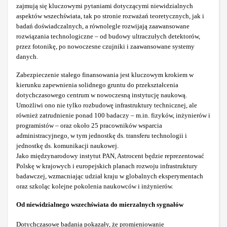
zajmują się kluczowymi pytaniami dotyczącymi niewidzialnych
aspektów wszechświata, tak po stronie rozważań teoretycznych, jak i
badań doświadczalnych, a równolegle rozwijają zaawansowane
rozwiązania technologiczne – od budowy ultraczułych detektorów,
przez fotonikę, po nowoczesne czujniki i zaawansowane systemy
danych.
Zabezpieczenie stałego finansowania jest kluczowym krokiem w
kierunku zapewnienia solidnego gruntu do przekształcenia
dotychczasowego centrum w nowoczesną instytucję naukową.
Umożliwi ono nie tylko rozbudowę infrastruktury technicznej, ale
również zatrudnienie ponad 100 badaczy – m.in. fizyków, inżynierów i
programistów – oraz około 25 pracowników wsparcia
administracyjnego, w tym jednostkę ds. transferu technologii i
jednostkę ds. komunikacji naukowej.
Jako międzynarodowy instytut PAN, Astrocent będzie reprezentować
Polskę w krajowych i europejskich planach rozwoju infrastruktury
badawczej, wzmacniając udział kraju w globalnych eksperymentach
oraz szkoląc kolejne pokolenia naukowców i inżynierów.
Od niewidzialnego wszechświata do mierzalnych sygnałów
Dotychczasowe badania pokazały, że promieniowanie