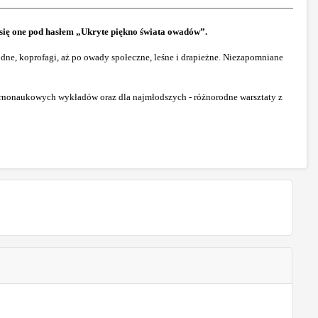
się one pod hasłem „Ukryte piękno świata owadów”.
e, koprofagi, aż po owady społeczne, leśne i drapieżne. Niezapomniane
arnonaukowych wykładów oraz dla najmłodszych - różnorodne warsztaty z