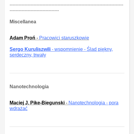
----------------------------------------------------------------------------
---------------------------------
Miscellanea
Adam Proń
-
Pracowici staruszkowie
S
ergo Kuruliszwili
- wspomnienie - Ślad piękny,
serdeczny, trwały
Nanotechnologia
Maciej J. Pike-Biegunski
-
Nanotechnologia - pora
wdrażać