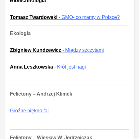
Biotechnologia
Tomasz Twardowski
-
GMO- co mamy w Polsce?
Ekologia
Zbigniew Kundzewicz
-
Między szczytami
Anna Leszkowska
-
Król jest nagi
Felietony – Andrzej Klimek
Groźne piękno fal
Felietony – Wiesław W. Jędrzejczak