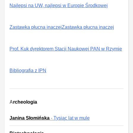
Najlepsi na UW, najlepsi w Europie Środkowej
Zastawka płucna inaczejZastawka płucna inaczej
Prof. Kuk dyrektorem Stacji Naukowej PAN w Rzymie
Bibliografia z IPN
A
rcheologia
Janina Słomińska
-
Tysiąc lat w mule