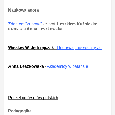
Naukowa agora
Zdaniem "żubrów"
- z prof.
Leszkiem Kuźnickim
rozmawia
Anna Leszkowska
Wiesław W. Jędrzejczak
-
Budować, nie wstrząsać!
Anna Leszkowska
-
Akademicy w balansie
Poczet profesorów polskich
Pedagogika