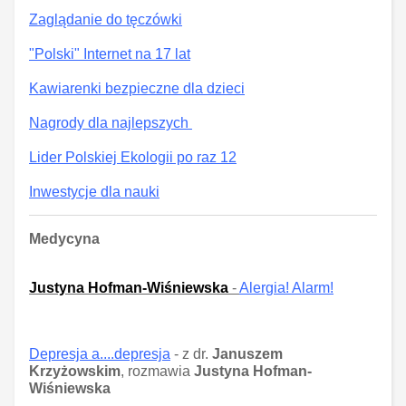
Zaglądanie do tęczówki
"Polski" Internet na 17 lat
Kawiarenki bezpieczne dla dzieci
Nagrody dla najlepszych
Lider Polskiej Ekologii po raz 12
Inwestycje dla nauki
Medycyna
Justyna Hofman-Wiśniewska
-
Alergia! Alarm!
Depresja a....depresja
- z dr.
Januszem
Krzyżowskim
, rozmawia
Justyna Hofman-
Wiśniewska