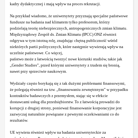
kadry dydaktycznej i mają wpływ na proces rekrutacji.
Na przykład wiadomo, że uniwersytety przyznają specjalne państwowe
fundusze na badania nad klimatem tylko profesorom, którzy
podzielają teorię niebezpiecznych, antropogenicznych zmian klimatu.
Międzyrządowy Zespół ds. Zmian Klimatu (IPCC) ONZ również
odgrywa w tym istotną rolę, znajdując chętną publiczność wśród
niektórych partii politycznych, które następnie wywierają wpływ na
uczelnie państwowe. Co więcej,
państwo może z łatwością tworzyć nowe kierunki studiów, takie jak
„Gender Studies”, przed którymi uniwersytety z trudem się bronią,
nawet przy sprzeciwie naukowym.
Wydziały często borykają się z tak dużymi problemami finansowymi,
że polegają również na tzw. „finansowaniu zewnętrznym” w przypadku
kontraktów badawczych z przemysłem, stając się w efekcie
dostawcami usług dla przedsiębiorstw. To z łatwością prowadzi do
korupcji z drugiej strony, ponieważ finansowanie korporacyjne jest
zazwyczaj naturalnie powiązane z pewnymi oczekiwaniami co do
rezultatów.
UE wywiera również wpływ na badania uniwersyteckie za