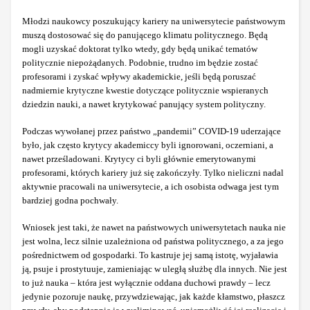
Młodzi naukowcy poszukujący kariery na uniwersytecie państwowym
muszą dostosować się do panującego klimatu politycznego. Będą
mogli uzyskać doktorat tylko wtedy, gdy będą unikać tematów
politycznie niepożądanych. Podobnie, trudno im będzie zostać
profesorami i zyskać wpływy akademickie, jeśli będą poruszać
nadmiernie krytyczne kwestie dotyczące politycznie wspieranych
dziedzin nauki, a nawet krytykować panujący system polityczny.
Podczas wywołanej przez państwo „pandemii” COVID-19 uderzające
było, jak często krytycy akademiccy byli ignorowani, oczerniani, a
nawet prześladowani. Krytycy ci byli głównie emerytowanymi
profesorami, których kariery już się zakończyły. Tylko nieliczni nadal
aktywnie pracowali na uniwersytecie, a ich osobista odwaga jest tym
bardziej godna pochwały.
Wniosek jest taki, że nawet na państwowych uniwersytetach nauka nie
jest wolna, lecz silnie uzależniona od państwa politycznego, a za jego
pośrednictwem od gospodarki. To kastruje jej samą istotę, wyjaławia
ją, psuje i prostytuuje, zamieniając w uległą służbę dla innych. Nie jest
to już nauka – która jest wyłącznie oddana duchowi prawdy – lecz
jedynie pozoruje naukę, przywdziewając, jak każde kłamstwo, płaszcz