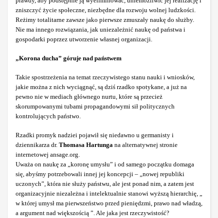
prawdy, aby podstępnie ją wyeliminować, uniemożliwić jej realizację i
zniszczyć życie społeczne, niezbędne dla rozwoju wolnej ludzkości.
Reżimy totalitarne zawsze jako pierwsze zmuszały naukę do służby.
Nie ma innego rozwiązania, jak uniezależnić naukę od państwa i
gospodarki poprzez utworzenie własnej organizacji.
„Korona ducha” góruje nad państwem
Takie spostrzeżenia na temat rzeczywistego stanu nauki i wniosków,
jakie można z nich wyciągnąć, są dziś rzadko spotykane, a już na
pewno nie w mediach głównego nurtu, które są przecież
skorumpowanymi tubami propagandowymi sił politycznych
kontrolujących państwo.
Rzadki promyk nadziei pojawił się niedawno u germanisty i
dziennikarza dr.
Thomasa Hartunga
na alternatywnej stronie
internetowej ansage.org.
Uważa on naukę za „koronę umysłu” i od samego początku domaga
się, abyśmy potrzebowali innej jej koncepcji – „nowej republiki
uczonych”, która nie służy państwu, ale jest ponad nim, a zatem jest
organizacyjnie niezależna i intelektualnie stanowi wyższą hierarchię, „
w której umysł ma pierwszeństwo przed pieniędzmi, prawo nad władzą,
a argument nad większością ”. Ale jaka jest rzeczywistość?