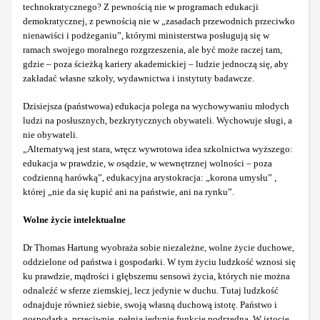
technokratycznego? Z pewnością nie w programach edukacji
demokratycznej, z pewnością nie w „zasadach przewodnich przeciwko
nienawiści i podżeganiu”, którymi ministerstwa posługują się w
ramach swojego moralnego rozgrzeszenia, ale być może raczej tam,
gdzie – poza ścieżką kariery akademickiej – ludzie jednoczą się, aby
zakładać własne szkoły, wydawnictwa i instytuty badawcze.
Dzisiejsza (państwowa) edukacja polega na wychowywaniu młodych
ludzi na posłusznych, bezkrytycznych obywateli. Wychowuje sługi, a
nie obywateli.
„Alternatywą jest stara, wręcz wywrotowa idea szkolnictwa wyższego:
edukacja w prawdzie, w osądzie, w wewnętrznej wolności – poza
codzienną harówką”, edukacyjna arystokracja: „korona umysłu” ,
której „nie da się kupić ani na państwie, ani na rynku”.
Wolne życie intelektualne
Dr Thomas Hartung wyobraża sobie niezależne, wolne życie duchowe,
oddzielone od państwa i gospodarki. W tym życiu ludzkość wznosi się
ku prawdzie, mądrości i głębszemu sensowi życia, których nie można
odnaleźć w sferze ziemskiej, lecz jedynie w duchu. Tutaj ludzkość
odnajduje również siebie, swoją własną duchową istotę. Państwo i
gospodarka, przeciwnie, pełnią jedynie funkcję podrzędną. W istocie,