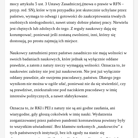
mocy artykułu 5 ust. 3 Ustawy Zasadniczej,(mowa o prawie w RFN –
przyp. red. SN), które w tym przypadku jest skutecznie uchylane przez
państwo, wymaga to odwagi i gotowości do zaakceptowania trwałych
osobistych niedogodności, nawet utraty dobrze płatnej pracy. Niewielu
jest chętnych lub zdolnych do tego. Z reguły naukowcy dają się
korumpować; ponieważ jeśli zostaną zwolnieni, inni, którzy się
dostosują, po prostu zajmują ich miejsce.
Naukowcy zatrudnieni przez państwo zasadniczo nie mają wolności w
swoich badaniach naukowych, które jednak są wyłącznie oddane
prawdzie, a zatem z natury rzeczy wymagają wolności. Oznacza to, że
naukowiec zależny nie jest już naukowcem. Nie jest już wyłącznie
oddany prawdzie, ale swojemu pracodawcy, państwu. Dlatego jego
wynikom nie można w ogóle ufać, ponieważ nie da się stwierdzić, czy
są prawdziwe, zniekształcone pod naciskiem pracodawcy w imię
interesów politycznych, a nawet sfabrykowane.
Oznacza to, że RKI i PEI z natury nie są ani godne zaufania, ani
wiarygodne, gdy głoszą cokolwiek w imię nauki. Wydarzenia
zorganizowanej przez państwo pandemii koronawirusa powinny były
to wszystkim uświadomić. Bez kłamstw rzekomych „naukowców” z
tych państwowych instytucji, bez ich zgody na stanie się