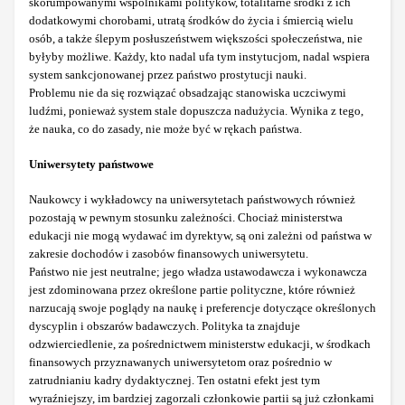
skorumpowanymi wspólnikami polityków, totalitarne środki z ich
dodatkowymi chorobami, utratą środków do życia i śmiercią wielu
osób, a także ślepym posłuszeństwem większości społeczeństwa, nie
byłyby możliwe. Każdy,
kto nadal ufa tym instytucjom, nadal wspiera
system sankcjonowanej przez państwo prostytucji nauki.
Problemu nie da się rozwiązać obsadzając stanowiska uczciwymi
ludźmi, ponieważ system stale dopuszcza nadużycia. Wynika z tego,
że nauka, co do zasady, nie może być w rękach państwa.
Uniwersytety państwowe
Naukowcy i wykładowcy na uniwersytetach państwowych również
pozostają w pewnym stosunku zależności. Chociaż ministerstwa
edukacji nie mogą wydawać im dyrektyw, są oni zależni od państwa w
zakresie dochodów i zasobów finansowych uniwersytetu.
Państwo nie jest neutralne; jego władza ustawodawcza i wykonawcza
jest zdominowana przez określone partie polityczne, które również
narzucają swoje poglądy na naukę i preferencje dotyczące określonych
dyscyplin i obszarów badawczych. Polityka ta znajduje
odzwierciedlenie, za pośrednictwem ministerstw edukacji, w środkach
finansowych przyznawanych uniwersytetom oraz pośrednio w
zatrudnianiu kadry dydaktycznej. Ten ostatni efekt jest tym
wyraźniejszy, im bardziej zagorzali członkowie partii są już członkami