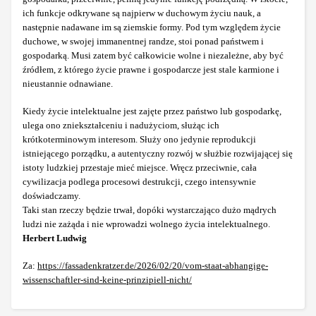
ich funkcje odkrywane są najpierw w duchowym życiu nauk, a
następnie nadawane im są ziemskie formy. Pod tym względem życie
duchowe, w swojej immanentnej randze, stoi ponad państwem i
gospodarką. Musi zatem być całkowicie wolne i niezależne, aby być
źródłem, z którego życie prawne i gospodarcze jest stale karmione i
nieustannie odnawiane.
Kiedy życie intelektualne jest zajęte przez państwo lub gospodarkę,
ulega ono zniekształceniu i nadużyciom, służąc ich
krótkoterminowym interesom. Służy ono jedynie reprodukcji
istniejącego porządku, a autentyczny rozwój w służbie rozwijającej się
istoty ludzkiej przestaje mieć miejsce. Wręcz przeciwnie, cała
cywilizacja podlega procesowi destrukcji, czego intensywnie
doświadczamy.
Taki stan rzeczy będzie trwał, dopóki wystarczająco dużo mądrych
ludzi nie zażąda i nie wprowadzi wolnego życia intelektualnego.
Herbert Ludwig
Za:
https://fassadenkratzer.de/2026/02/20/vom-staat-abhangige-
wissenschaftler-sind-keine-prinzipiell-nicht/