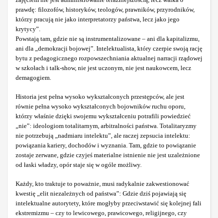
prawdę: filozofów, historyków, teologów, prawników, przyrodników,
którzy pracują nie jako interpretatorzy państwa, lecz jako jego
krytycy”.
Powstają tam, gdzie nie są instrumentalizowane – ani dla kapitalizmu,
ani dla „demokracji bojowej”. Intelektualista, który czerpie swoją rację
bytu z pedagogicznego rozpowszechniania aktualnej narracji rządowej
w szkołach i talk-show, nie jest uczonym, nie jest naukowcem, lecz
demagogiem.
Historia jest pełna wysoko wykształconych przestępców, ale jest
równie pełna wysoko wykształconych bojowników ruchu oporu,
którzy właśnie dzięki swojemu wykształceniu potrafili powiedzieć
„nie”: ideologiom totalitarnym, arbitralności państwa. Totalitaryzmy
nie potrzebują „nadmiaru intelektu”, ale raczej zepsucia intelektu:
powiązania kariery, dochodów i wyznania. Tam, gdzie to powiązanie
zostaje zerwane, gdzie czyjeś materialne istnienie nie jest uzależnione
od łaski władzy, opór staje się w ogóle możliwy.
Każdy, kto traktuje to poważnie, musi radykalnie zakwestionować
kwestię „elit niezależnych od państwa”: Gdzie dziś pojawiają się
intelektualne autorytety, które mogłyby przeciwstawić się kolejnej fali
ekstremizmu – czy to lewicowego, prawicowego, religijnego, czy