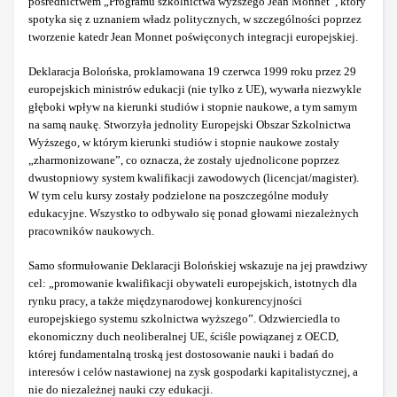
pośrednictwem „Programu szkolnictwa wyższego Jean Monnet”, który
spotyka się z uznaniem władz politycznych, w szczególności poprzez
tworzenie katedr Jean Monnet poświęconych integracji europejskiej.
Deklaracja Bolońska, proklamowana 19 czerwca 1999 roku przez 29
europejskich ministrów edukacji (nie tylko z UE), wywarła niezwykle
głęboki wpływ na kierunki studiów i stopnie naukowe, a tym samym
na samą naukę. Stworzyła jednolity Europejski Obszar Szkolnictwa
Wyższego, w którym kierunki studiów i stopnie naukowe zostały
„zharmonizowane”, co oznacza, że zostały ujednolicone poprzez
dwustopniowy system kwalifikacji zawodowych (licencjat/magister).
W tym celu kursy zostały podzielone na poszczególne moduły
edukacyjne. Wszystko to odbywało się ponad głowami niezależnych
pracowników naukowych.
Samo sformułowanie Deklaracji Bolońskiej wskazuje na jej prawdziwy
cel: „promowanie kwalifikacji obywateli europejskich, istotnych dla
rynku pracy, a także międzynarodowej konkurencyjności
europejskiego systemu szkolnictwa wyższego”. Odzwierciedla to
ekonomiczny duch neoliberalnej UE, ściśle powiązanej z OECD,
której fundamentalną troską jest dostosowanie nauki i badań do
interesów i celów nastawionej na zysk gospodarki kapitalistycznej, a
nie do niezależnej nauki czy edukacji.