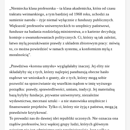
„Niemiecka klasa profesorska – ta klasa akademicka, która od czasu
traktatu weimarskiego, a tym bardziej od 1968 roku, uchodzi za
sumienie narodu – żyje niemal wyłącznie z funduszy publicznych.
Większość profesorów uniwersyteckich to urzędnicy państwowi,
fundusze na badania rozdzielają ministerstwa, a o karierze decydują
komisje o uwarunkowaniach politycznych. Ci, którzy są tak zależni,
łatwo mylą poszukiwanie prawdy z układem zbiorowym pracy: mówią
to, co można powiedzieć w ramach systemu, a konformizm mylą z
moralnością”.
„Prawdziwa «korona umysłu» wyglądałaby inaczej. Jej elity nie
składałyby się z tych, którzy najlepiej parafrazują obecne hasło
rządowe we wnioskach o granty, ale z tych, którzy mogą sobie
pozwolić na sprzeciwianie się wszelkim rządom w imię wyższego
porządku: prawdy, sprawiedliwości, umiaru, tradycji. Jej materialną
bazą byłyby fundacje, prywatne uniwersytety, niezależne
wydawnictwa, mecenasi sztuki – a nie stanowiska urzędnicze i
finansowanie projektów. Tylko ci, którzy nie żyją z państwa, mogą ją
prawdziwie krytykować.
To prowadzi nas do dawnej idei republiki uczonych. Nie oznacza ona
rządów profesorów, lecz wąskiej grupy ludzi, których głównym
zajęciem nie jest administrowanie teraźniejszością, lecz walka o