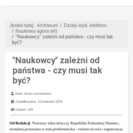
Jesteś tutaj:
Archiwum
Działy wyd. elektron.
Naukowa agora (el)
"Naukowcy" zależni od państwa - czy musi tak
być?
"Naukowcy" zależni od
państwa - czy musi tak
być?
Szczegóły
Autor:
Anna Leszkowska
Opublikowano: 23 kwiecień 2026
Odsłon: 239
Od Redakcji
: Poniższy tekst dotyczy Republiki Federalnej Niemiec,
niemniej poruszana w nim problematyka - zwłaszcza rola i organizacja