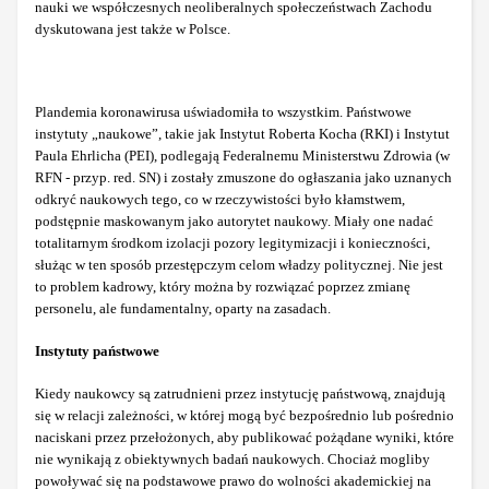
nauki we współczesnych neoliberalnych społeczeństwach Zachodu
dyskutowana jest także w Polsce.
Plandemia koronawirusa uświadomiła to wszystkim. Państwowe
instytuty „naukowe”, takie jak Instytut Roberta Kocha (RKI) i Instytut
Paula Ehrlicha (PEI), podlegają Federalnemu Ministerstwu Zdrowia (w
RFN - przyp. red. SN) i zostały zmuszone do ogłaszania jako uznanych
odkryć naukowych tego, co w rzeczywistości było kłamstwem,
podstępnie maskowanym jako autorytet naukowy. Miały one nadać
totalitarnym środkom izolacji pozory legitymizacji i konieczności,
służąc w ten sposób przestępczym celom władzy politycznej. Nie jest
to problem kadrowy, który można by rozwiązać poprzez zmianę
personelu, ale fundamentalny, oparty na zasadach.
Instytuty państwowe
Kiedy naukowcy są zatrudnieni przez instytucję państwową, znajdują
się w relacji zależności, w której mogą być bezpośrednio lub pośrednio
naciskani przez przełożonych, aby publikować pożądane wyniki, które
nie wynikają z obiektywnych badań naukowych. Chociaż mogliby
powoływać się na podstawowe prawo do wolności akademickiej na