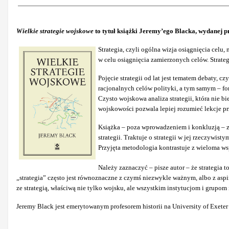
Wielkie strategie wojskowe
to tytuł książki Jeremy’ego Blacka, wydanej
Strategia, czyli ogólna wizja osiągnięcia celu
w celu osiągnięcia zamierzonych celów. Strateg
Pojęcie strategii od lat jest tematem debaty,
racjonalnych celów polityki, a tym samym – fo
Czysto wojskowa analiza strategii, która nie b
wojskowości pozwala lepiej rozumieć lekcje pr
Książka – poza wprowadzeniem i konkluzją – zaw
strategii. Traktuje o strategii w jej rzeczywist
Przyjęta metodologia kontrastuje z wieloma ws
Należy zaznaczyć – pisze autor – że strategia
„strategia” często jest równoznaczne z czymś niezwykle ważnym, albo z aspi
ze strategią, właściwą nie tylko wojsku, ale wszystkim instytucjom i grupom 
Jeremy Black jest emerytowanym profesorem historii na University of Exeter 