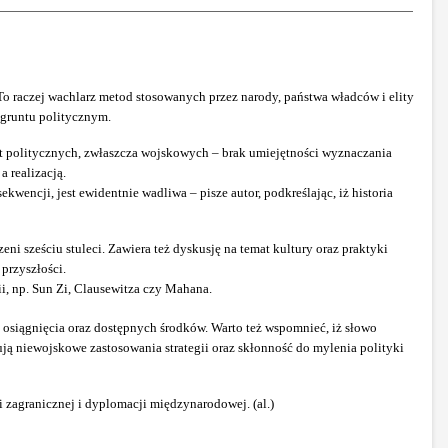
 To raczej wachlarz metod stosowanych przez narody, państwa władców i elity
z gruntu politycznym.
elit politycznych, zwłaszcza wojskowych – brak umiejętności wyznaczania
 realizacją.
wencji, jest ewidentnie wadliwa – pisze autor, podkreślając, iż historia
i sześciu stuleci. Zawiera też dyskusję na temat kultury oraz praktyki
 przyszłości.
i, np. Sun Zi, Clausewitza czy Mahana.
h osiągnięcia oraz dostępnych środków. Warto też wspomnieć, iż słowo
ują niewojskowe zastosowania strategii oraz skłonność do mylenia polityki
i zagranicznej i dyplomacji międzynarodowej. (al.)