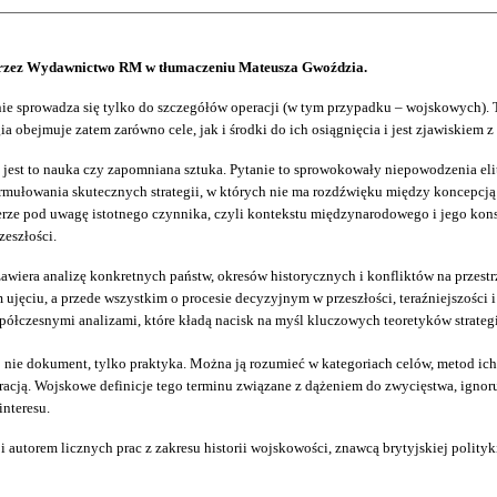
 przez Wydawnictwo RM w tłumaczeniu Mateusza Gwoździa.
, nie sprowadza się tylko do szczegółów operacji (w tym przypadku – wojskowych).
ia obejmuje zatem zarówno cele, jak i środki do ich osiągnięcia i jest zjawiskiem 
 czy jest to nauka czy zapomniana sztuka. Pytanie to sprowokowały niepowodzenia 
rmułowania skutecznych strategii, w których nie ma rozdźwięku między koncepcją a
ierze pod uwagę istotnego czynnika, czyli kontekstu międzynarodowego i jego konsek
zeszłości.
iera analizę konkretnych państw, okresów historycznych i konfliktów na przestrzen
ym ujęciu, a przede wszystkim o procesie decyzyjnym w przeszłości, teraźniejszości i
półczesnymi analizami, które kładą nacisk na myśl kluczowych teoretyków strategi
 to nie dokument, tylko praktyka. Można ją rozumieć w kategoriach celów, metod ic
racją. Wojskowe definicje tego terminu związane z dążeniem do zwycięstwa, ignor
interesu.
i autorem licznych prac z zakresu historii wojskowości, znawcą brytyjskiej polityk