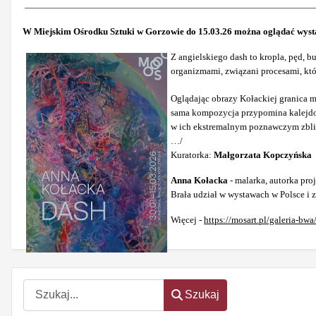
W Miejskim Ośrodku Sztuki w Gorzowie do 15.03.26 można oglądać wysta
Z angielskiego dash to kropla, pęd,
organizmami, związani procesami, któ
Oglądając obrazy Kołackiej granica m
sama kompozycja przypomina kalejdosk
w ich ekstremalnym poznawczym zbliże
…/
Kuratorka:
Małgorzata Kopczyńska
Anna Kołacka
- malarka, autorka pro
Brała udział w wystawach w Polsce i z
Więcej -
https://mosart.pl/galeria-bwa
Szukaj
Szukaj