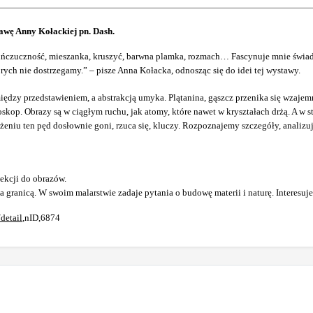
wę Anny Kołackiej pn. Dash.
 buńczuczność, mieszanka, kruszyć, barwna plamka, rozmach… Fascynuje mnie świad
rych nie dostrzegamy.” – pisze Anna Kołacka, odnosząc się do idei tej wystawy.
iędzy przedstawieniem, a abstrakcją umyka. Plątanina, gąszcz przenika się wzajem
op. Obrazy są w ciągłym ruchu, jak atomy, które nawet w kryształach drżą. A w s
niu ten pęd dosłownie goni, rzuca się, kluczy. Rozpoznajemy szczegóły, analizuj
jekcji do obrazów.
a granicą. W swoim malarstwie zadaje pytania o budowę materii i naturę. Interesuje
/detail
,nID,6874