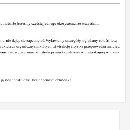
omość, że jesteśmy częścią jednego ekosystemu, ze wszystkimi
nie, nie dając się zapamiętać. Wyławiamy szczegóły, oglądamy całość, lecz
trukturach organicznych, których wiwisekcję artystka przeprowadza malując,
emy całość, lecz sama konstrukcja umyka, jak wiry w niespokojnej wodzie./
 ją świat postludzki, bez obecności człowieka.