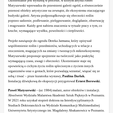
Ukorzenianie jest wystawą w procesie, w którym artysta Paweł
Matyszewski wprowadza do przestrzeni galerii ogród, a równocześnie
przenosi obiekty artystyczne na zewnątrz, do ekosystemu otaczającego
budynki galerii. Artysta podporządkowuje się obecności roślin
poprzez sadzenie, podlewanie, pielęgnowanie, doglądanie, obserwację
i reagowanie. Każdy gest nabiera znaczenia w rytuale pracy z tym, co
kruche, wymagające wysiłku, powolności i cierpliwości.
Projekt nawiązuje do ogrodu Dereka Jarmana, który opisywał
współistnienie roślin i przedmiotów, wchodzących w relacje z
otoczeniem, reagujących na zmiany i tworzących mikroekosystemy.
Matyszewski proponuje spojrzenie na twórczość jako praktykę
wymagającą czasu, uwagi i obecności. Ukorzenianie staje się
opowieścią o cichym życiu roślin splecionym z życiem innych
organizmów oraz o gestach, które pozwalają wzrastać, wiązać się ze
sobą i trwać – pisze kuratorka wystawy,
Paulina Darłak.
Instalację dźwiękową do ekspozycji przygotował
Ernest Borowski.
Paweł Matyszewski
– (ur. 1984) malarz, autor obiektów i instalacji.
Absolwent Wydziału Malarstwa Akademii Sztuk Pięknych w Poznaniu.
W 2021 roku uzyskał stopień doktora na Interdyscyplinarnych
Studiach Doktoranckich na Wydziale Komunikacji Multimedialnej
Uniwersytetu Artystycznego im. Magdaleny Abakanowicz w Poznaniu.