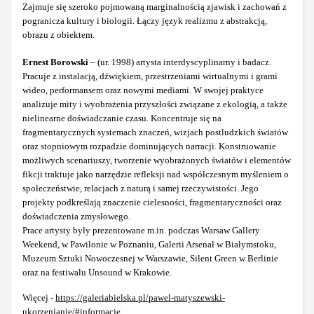
Zajmuje się szeroko pojmowaną marginalnością zjawisk i zachowań z
pogranicza kultury i biologii. Łączy język realizmu z abstrakcją,
obrazu z obiektem.
Ernest Borowski
– (ur. 1998) artysta interdyscyplinarny i badacz.
Pracuje z instalacją, dźwiękiem, przestrzeniami wirtualnymi i grami
wideo, performansem oraz nowymi mediami. W swojej praktyce
analizuje mity i wyobrażenia przyszłości związane z ekologią, a także
nielinearne doświadczanie czasu. Koncentruje się na
fragmentarycznych systemach znaczeń, wizjach postludzkich światów
oraz stopniowym rozpadzie dominujących narracji. Konstruowanie
możliwych scenariuszy, tworzenie wyobrażonych światów i elementów
fikcji traktuje jako narzędzie refleksji nad współczesnym myśleniem o
społeczeństwie, relacjach z naturą i samej rzeczywistości. Jego
projekty podkreślają znaczenie cielesności, fragmentaryczności oraz
doświadczenia zmysłowego.
Prace artysty były prezentowane m.in. podczas Warsaw Gallery
Weekend, w Pawilonie w Poznaniu, Galerii Arsenał w Białymstoku,
Muzeum Sztuki Nowoczesnej w Warszawie, Silent Green w Berlinie
oraz na festiwalu Unsound w Krakowie.
Więcej -
https://galeriabielska.pl/pawel-matyszewski-
ukorzenianie/#informacje