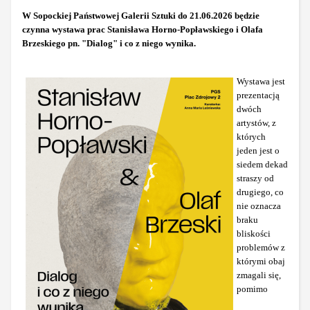
W Sopockiej Państwowej Galerii Sztuki do 21.06.2026 będzie
czynna wystawa prac Stanisława Horno-Popławskiego i Olafa
Brzeskiego pn. "Dialog" i co z niego wynika.
Wystawa jest
prezentacją
dwóch
artystów, z
których
jeden jest o
siedem dekad
straszy od
drugiego, co
nie oznacza
braku
bliskości
problemów z
którymi obaj
zmagali się,
pomimo