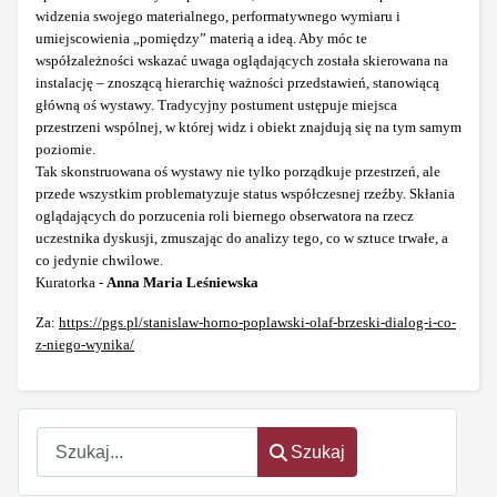
widzenia swojego materialnego, performatywnego wymiaru i
umiejscowienia „pomiędzy” materią a ideą. Aby móc te
współzależności wskazać uwaga oglądających została skierowana na
instalację – znoszącą hierarchię ważności przedstawień, stanowiącą
główną oś wystawy. Tradycyjny postument ustępuje miejsca
przestrzeni wspólnej, w której widz i obiekt znajdują się na tym samym
poziomie.
Tak skonstruowana oś wystawy nie tylko porządkuje przestrzeń, ale
przede wszystkim problematyzuje status współczesnej rzeźby. Skłania
oglądających do porzucenia roli biernego obserwatora na rzecz
uczestnika dyskusji, zmuszając do analizy tego, co w sztuce trwałe, a
co jedynie chwilowe.
Kuratorka -
Anna Maria Leśniewska
Za:
https://pgs.pl/stanislaw-horno-poplawski-olaf-brzeski-dialog-i-co-
z-niego-wynika/
Szukaj
Szukaj