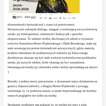
różnorodności doświadczeń i czasu ich przeżywania.
Wystawa jest rodzajem dialogu, zmagań z ewoluującą rzeczywistością
sztuki, jej reinterpretacji, zmienności funkcji jak i sposobu
eksponowania. To właśnie rzeźba, dla biorących udział w wystawie
twórców Stanisława Horno-Popławskiego i Olafa Brzeskiego, stała się
stale rezonującym polem doświadczeń artystycznych, gdzie materia,
konkret odwołanie do podstawowych walorów jej klasycznego
dziedzictwa okazuje się być stale nośnym wyświetlaczem problemów
sztuki, jej nowych odsłon, które okazują się być narzędziem
obnażającym kondycję człowieka wobec której opowiadają się artyści.
}
Brzeski, z jednej strony przewrotnie, z dystansem wręcz działaniem na
granicy dopuszczalności, z drugiej Horno-Popławski z powagą,
wybierając to, co podsuwa natura, w sumie doprowadzając do korekty
naszych poglądów nie tylko na sztukę.
Spotkanie rzeźbiarzy ma pokazać to, że rzeźba nie traci z pola