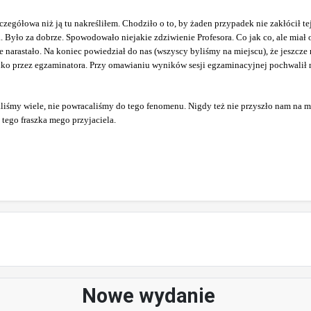
zegółowa niż ją tu nakreśliłem. Chodziło o to, by żaden przypadek nie zakłócił te
. Było za dobrze. Spowodowało niejakie zdziwienie Profesora. Co jak co, ale mia
ie narastało. Na koniec powiedział do nas (wszyscy byliśmy na miejscu), że jeszcz
lko przez egzaminatora. Przy omawianiu wyników sesji egzaminacyjnej pochwalił
śmy wiele, nie powracaliśmy do tego fenomenu. Nigdy też nie przyszło nam na myś
tego fraszka mego przyjaciela.
Nowe wydanie