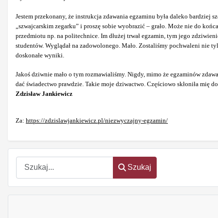
Jestem przekonany, że instrukcja zdawania egzaminu była daleko bardziej szc
„szwajcarskim zegarku” i proszę sobie wyobrazić – grało. Może nie do końca
przedmiotu np. na politechnice. Im dłużej trwał egzamin, tym jego zdziwien
studentów. Wyglądał na zadowolonego. Mało. Zostaliśmy pochwaleni nie ty
doskonałe wyniki.
Jakoś dziwnie mało o tym rozmawialiśmy. Nigdy, mimo że egzaminów zdawali
dać świadectwo prawdzie. Takie moje dziwactwo. Częściowo skłoniła mię do 
Zdzisław Jankiewicz
Za:
https://zdzislawjankiewicz.pl/niezwyczajny-egzamin/
Szukaj
Szukaj