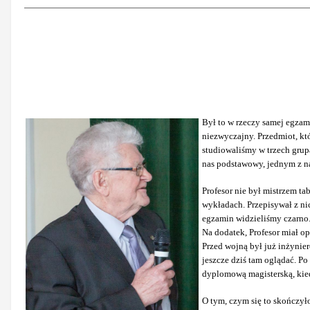
Był to w rzeczy samej egzami
niezwyczajny. Przedmiot, kt
studiowaliśmy w trzech grupa
nas podstawowy, jednym z na
Profesor nie był mistrzem t
wykładach. Przepisywał z nic
egzamin widzieliśmy czarno
Na dodatek, Profesor miał op
Przed wojną był już inżynie
jeszcze dziś tam oglądać. P
dyplomową magisterską, kied
O tym, czym się to skończy