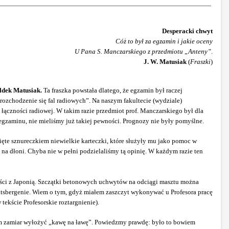
Desperacki chwyt
Cóż to był za egzamin i jakie oceny
U Pana S. Manczarskiego z przedmiotu „Anteny”
.
J. W. Matusiak
(
Fraszki
)
dek Matusiak.
Ta fraszka powstała dlatego, że egzamin był raczej
rozchodzenie się fal radiowych”. Na naszym fakultecie (wydziale)
y łączności radiowej. W takim razie przedmiot prof. Manczarskiego był dla
gzaminu, nie mieliśmy już takiej pewności. Prognozy nie były pomyślne.
ięte sznureczkiem niewielkie karteczki, które służyły mu jako pomoc w
k na dłoni. Chyba nie w pełni podzielaliśmy tą opinię. W każdym razie ten
ości z Japonią. Szczątki betonowych uchwytów na odciągi masztu można
Spitsbergenie. Wiem o tym, gdyż miałem zaszczyt wykonywać u Profesora pracę
ekście Profesorskie roztargnienie).
am zamiar wyłożyć „kawę na ławę”. Powiedzmy prawdę: było to bowiem