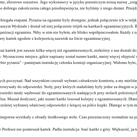
arne, zbiorowe oszustwo. Jego wykonawcy w języku prawniczym noszą nazwę „zorg
imo dobrego zakończenia całego przedsięwzięcia, nie byliśmy z niego dumni. Przej
biegała etapami. Pytania na egzamin były dostępne, jednak połączenie ich w trój
naszym Wydziale i dostał od niej połączenie trójek na kartkach egzaminacyjnych.
ganizacji egzaminu. Niby w nim nie byłem, ale blisko współpracowałem. Każdy z n
ery kartek zgodnie z kolejnością nazwisk na liście egzaminacyjnej.
 kartek jest zawsze kilka więcej niż egzaminowanych, niektórzy z nas dostali do 
. Wyznaczono miejsce, gdzie napisany został numer kartki, mniej więcej objętość
iebie pytania” - pamiętam instrukcję członka komisji organizacyjnej. Widomo było
ch poczynań. Nad wszystkim czuwali wybrani członkowie komitetu, a my mieliś
gotowywały do odpowiedzi. Stoły, przy których siadaliśmy były jedne za drugim w
dpowiedzi miały wędrować do egzaminowanych siadających przy stołach położonyc
na. Musiał dosłyszeć, jaki numer kartki losował kolejny z egzaminowanych. Dlate
eśniej wybranej właściwej odpowiedzi z leżącej na półce kupki. Dlatego w tym mie
odstępstwa wynikały z obsady środkowego stołu. Czas przeznaczony normalnie n
Profesor nie pomieszał kartek. Padła instrukcja: brać kartki z góry. Większość, 