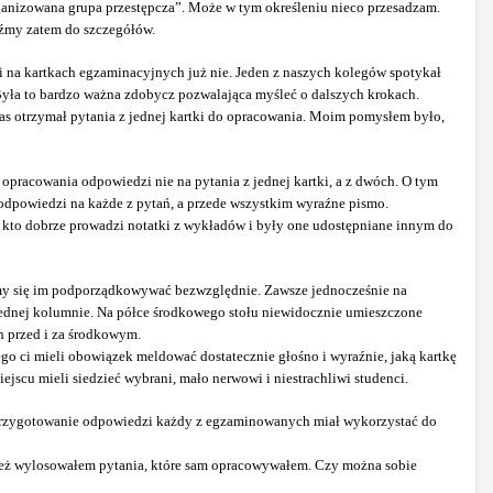
anizowana grupa przestępcza”. Może w tym określeniu nieco przesadzam.
dźmy zatem do szczegółów.
ki na kartkach egzaminacyjnych już nie. Jeden z naszych kolegów spotykał
 Była to bardzo ważna zdobycz pozwalająca myśleć o dalszych krokach.
as otrzymał pytania z jednej kartki do opracowania. Moim pomysłem było,
opracowania odpowiedzi nie na pytania z jednej kartki, a z dwóch. O tym
 odpowiedzi na każde z pytań, a przede wszystkim wyraźne pismo.
, kto dobrze prowadzi notatki z wykładów i były one udostępniane innym do
my się im podporządkowywać bezwzględnie. Zawsze jednocześnie na
 jednej kolumnie. Na półce środkowego stołu niewidocznie umieszczone
h przed i za środkowym.
go ci mieli obowiązek meldować dostatecznie głośno i wyraźnie, jaką kartkę
jscu mieli siedzieć wybrani, mało nerwowi i niestrachliwi studenci.
a przygotowanie odpowiedzi każdy z egzaminowanych miał wykorzystać do
ja też wylosowałem pytania, które sam opracowywałem. Czy można sobie