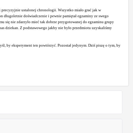
j precyzyjnie ustalonej chronologii. Wszystko miało grać jak w
ł on długoletnie doświadczenie i pewnie pamiętał egzaminy ze swego
e mu się nie zdarzyło mieć tak dobrze przygotowanej do egzaminu grupy
 nas dziekan. Z podstawowego jakby nie było przedmiotu uzyskaliśmy
l, by eksperyment ten powtórzyć. Pozostał jedynym. Dziś piszę o tym, by