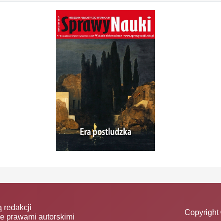
 redakcji
Copyright 
ne prawami autorskimi