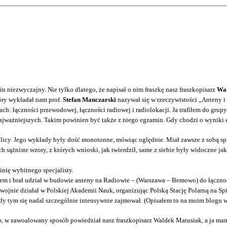
n niezwyczajny. Nie tylko dlatego, że napisał o nim fraszkę nasz fraszkopisarz
Wal
óry wykładał nam prof.
Stefan Manczarski
nazywał się w rzeczywistości „Anteny i 
ch: łączności przewodowej, łączności radiowej i radiolokacji. Ja trafiłem do grup
jważniejszych. Takim powinien być także z niego egzamin. Gdy chodzi o wyniki e
ablicy. Jego wykłady były dość monotonne, mówiąc oględnie. Miał zawsze z sobą sp
h sążniste wzory, z których wnioski, jak twierdził, same z siebie były widoczne ja
.
inię wybitnego specjalisty.
rem i brał udział w budowie anteny na Radiowie – (Warszawa – Bemowo) do łączn
o wojnie działał w Polskiej Akademii Nauk, organizując Polską Stację Polarną na 
y tym się nadal szczególnie intensywnie zajmował. (Opisałem to na moim blogu w t
ło, w zawoalowany sposób powiedział nasz fraszkopisarz Waldek Matusiak, a ja m