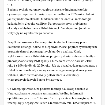
19% do 2050 roku, nawet jeśli natychmiast zredukowano by emisje
CO2.
Badanie zyskało ogromny rozgłos, stając się drugim najczęściej
cytowanym raportem klimatycznym w mediach w 2024 roku. Jednak
jak się niedawno okazało, fundamentalne założenia i metodologia
badania były głęboko wadliwe. Najpoważniejszym problemem
okazały się błędne dane z Uzbekistanu, które nieproporcjonalnie
wpłynęły na wyniki całego badania.
Zespół naukowców z Uniwersytetu Stanforda, kierowany przez
Solomona Hsianga, odkrył te nieprawidłowości poprzez systematyczne
usuwanie danych poszczególnych krajów z analizy. Kiedy
wykluczono dane z Uzbekistanu, prognozy drastycznie się zmieniły -
przewidywane straty PKB spadły z 62% do zaledwie 23% do 2100
roku i z 19% do 6% do 2050 roku. Jak się okazało, dane gospodarcze z
Uzbekistanu zawierały znaczące anomalie, pokazując dramatyczne
wahania, które nie znajdowały potwierdzenia w bardziej
wiarygodnych danych Banku Światowego.
Co więcej, ujawniono, że podczas recenzji naukowej badania w
Nature, zgłaszano poważne zastrzeżenia. Według informacji
opublikowanych przez "Die Welt", aż trzy z czterech wewnętrznych
recenzji były negatywne. Jeden z recenzentów miał nawet napisać: "Z