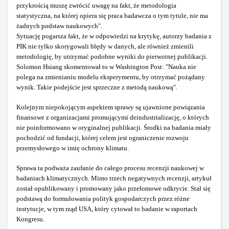
przykrością muszę zwrócić uwagę na fakt, że metodologia
statystyczna, na której opiera się praca badawcza o tym tytule, nie ma
żadnych podstaw naukowych".
Sytuację pogarsza fakt, że w odpowiedzi na krytykę, autorzy badania z
PIK nie tylko skorygowali błędy w danych, ale również zmienili
metodologię, by utrzymać podobne wyniki do pierwotnej publikacji.
Solomon Hsiang skomentował to w Washington Post: "Nauka nie
polega na zmienianiu modelu eksperymentu, by otrzymać pożądany
wynik. Takie podejście jest sprzeczne z metodą naukową".
Kolejnym niepokojącym aspektem sprawy są ujawnione powiązania
finansowe z organizacjami promującymi deindustrializację, o których
nie poinformowano w oryginalnej publikacji. Środki na badania miały
pochodzić od fundacji, której celem jest ograniczenie rozwoju
przemysłowego w imię ochrony klimatu.
Sprawa ta podważa zaufanie do całego procesu recenzji naukowej w
badaniach klimatycznych. Mimo trzech negatywnych recenzji, artykuł
został opublikowany i promowany jako przełomowe odkrycie. Stał się
podstawą do formułowania polityk gospodarczych przez różne
instytucje, w tym rząd USA, który cytował to badanie w raportach
Kongresu.