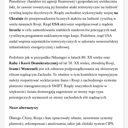
Prawdziwy charakter tej agresji finansowej i gospodarczej uwidacznia
fakt, że zawsze towarzyszą jej brutalne ataki terrorystyczne na ludność
cywilną krajów docelowych. Rządy zachodnie wykorzystały wojnę
na
Ukrainie
do przeprowadzenia licznych ataków na ludność cywilną w
wielu miastach Rosji. Rząd
USA
aktywnie współpracował z rządem
Izraela
w celu zamordowania irańskich naukowców pracujących nad
cywilnym programem nuklearnym tego kraju. Podobnie, rząd USA
nadal wspiera najemników terrorystycznych w sabotażu wenezuelskiej
infrastruktury energetycznej i naftowej.
Podobnie jak w przypadku Nikaragui w latach 80. XX wieku oraz
Kuby i Korei Demokratycznej
od lat 50. XX wieku, zbrodnią Rosji,
Iranu i Wenezueli
jest ich odmowa podporządkowania się zbiorowym
elitom rządzącym Zachodu. To właśnie w tym kontekście represyjnym
należy rozpatrywać wykluczenie Iranu i Rosji z zachodniego systemu
płatności transgranicznych SWIFT. Rządy wszystkich krajów w
większości świata dostrzegają zagrożenie ze strony tego typu
przestępczych wymuszeń ze strony zachodnich elit rządzących.
Nowe alternatywy
Dlatego Chiny, Rosja i Iran opracowały własne, suwerenne systemy
płatności, rekompensat i anulowania, takie jak chiński system CIPS,