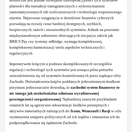
Konieczne jest jednak rozwijanie interoperacyjności tych systemów
płatności dla transakcji transgranicznych z wykorzystaniem
zautomatyzowanych izb rozliczeniowych i technologii rozproszonego
rejestru. Najnowsze osiągnięcia w dziedzinie finansów cyfrowych
pozwalają na rozwój coraz bardziej dostępnych, szybkich,
bezpiecznych, tanich i niezawodnych systemów. Jednak na poziomie
międzynarodowym wdrożenie obiecujących inicjatyw, takich jak
BRICS Pay czy systemy mBridge, wymaga kompleksowej,
kompleksowej harmonizacji wielu aspektów technicznych i
regulacyjnych.
Imperatywem leżącym u podstaw skomplikowanych szczegółów
regulacji i technologii tych systemów jest rosnąca pilna potrzeba
uniezależnienia się od systemów kontrolowanych przez rządzące elity
Zachodu. Doświadczenia krajów poddanych jednostronnym środkom
przymusu jednoznacznie dowodzą, że
zachodni system finansowy to
nic innego jak neokolonialna odmiana wyrafinowanej
przestępczości zorganizowanej
. Najbardziej znanymi przykładami
ostatnich lat są agresywne sekwestracje środków pieniężnych i
aktywów materialnych należących do
Iranu, Wenezueli i Rosji
w celu
wymuszenia ustępstw politycznych od ich rządów i zmuszenia ich do
podporządkowania się żądaniom Zachodu.