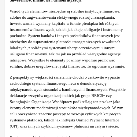
Suwerenność finansowa i demokratyzacja
Wśród tych elementów niezbędne są stabilne instytucje finansowe,
zdolne do zagwarantowania efektywnego rozwoju, zarządzania,
inwestowania i wymiany kapitału w formie pieniądza lub różnych
instrumentów finansowych, takich jak akcje, obligacje i instrumenty
pochodne. System banków i innych pośredników finansowych jest
niezbędny do usprawnienia płatności transgranicznych w walutach
lokalnych, z solidnymi systemami ubezpieczeniowymi i innymi
usługami finansowymi, takimi jak na przykład wiarygodne agencje
ratingowe. Wszystkie te elementy powinny wspólnie promować
solidne, dobrze uregulowane rynki finansowe. To ogromne wyzwanie.
Z perspektywy większości świata, nie chodzi o całkowite wyparcie
zachodniego systemu finansowego, lecz o demokratyzację
międzynarodowych stosunków handlowych i finansowych. Wszystkie
deklaracje szczytów organizacji takich jak grupa BRICS+ czy
Szanghajska Organizacja Współpracy podkreślają ten przekaz jako
istotny element modernizacji stosunków międzynarodowych. W tym
celu poczyniono znaczne postępy w rozwoju cyfrowych krajowych
systemów płatności, takich jak indyjski Unified Payment Interface
(UPI), oraz innych szybkich systemów płatności na całym świecie.