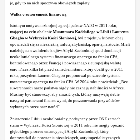
je, gdy to na nich spoczywa obowiązek zapłaty.
Walka o suwerenność finansową
Istotnym motywem zbrojnej agresji państw NATO w 2011 roku,
mającej na celu obalenie
Muammara Kaddafiego
w Libii
i
Laurenta
Gbagbo
w Wybrzeżu Kości Słoniowej
, był projekt, w którym obaj
opowiadali się za niezależną walutą afrykańską, opartą na złocie. Mieli
nadzieję na uwolnienie krajów Afryki Zachodniej spod dominacji
neokolonialnego systemu finansowego opartego na franku CFA,
kontrolowanego przez Francję i powiązanego z europejską walutą
euro. Przez kilka lat przed zamachem stanu, który obalił go w 2011
roku, prezydent Laurent Gbagbo proponował porzucenie systemu
monetarnego opartego na franku CFA. W 2004 roku powiedział: „Bez
suwerenności nasze państwa nigdy nie zaznają stabilności w Afryce.
Musimy być stanowczy, aby zmusić tych, którzy nazywają siebie
naszymi partnerami finansowymi, do poszanowania przywódców
wybranych przez nasz naród”.
Zniszczenie Libii i neokolonialny, podsycany przez ONZ zamach
stanu w Wybrzeżu Kości Słoniowej w 2011 roku nie mogły opóźnić
głębokiego procesu emancypacji Afryki Zachodniej, który
doprowadził do powstania niezależnych, antyimperialistycznych