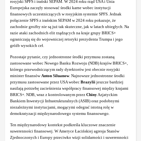
rosyjski SPFS i irański SEPAM. W 2024 roku rząd USA i Unia
Europejska zaczęły stosować środki karne wobec instytucji
finansowych uczestniczących w rosyjskim systemie SPFS. Jednak
połączenie SPFS z irańskim SEPAM w 2024 roku pokazuje, że
zachodnie groźby nie są już tak skuteczne, jak w latach ubiegłych. Na
razie ataki zachodnich elit rządzących na kraje grupy BRICS+
ograniczają się do wojowniczej retoryki prezydenta Trumpa i jego
gróźb wysokich ceł.
Pozostaje pytanie, czy jednostronne środki przymusu zostaną
zastosowane wobec Nowego Banku Rozwoju (NDB) krajów BRICS+,
którego przewodniczącym rady dyrektorów jest obecnie rosyjski
minister finansów
Anton Siluanow
. Najnowsze jednostronne środki
przymusu zastosowane przez USA wobec
Brazylii
jeszcze bardziej
nasilają potrzebę zacieśnienia współpracy finansowej między krajami
BRICS+. NDB, wraz z kontrolowanym przez
Chiny
Azjatyckim
Bankiem Inwestycji Infrastrukturalnych (ASIB) oraz podobnymi
niezależnymi instytucjami, mogącymi odegrać istotną rolę w
demokratyzacji międzynarodowego systemu finansowego.
Ten międzynarodowy kontekst podkreśla kluczowe znaczenie
suwerenności finansowej. W Ameryce Łacińskiej agresja Stanów
Zjednoczonych i Europy przeciwko wizji solidarności i suwerenności