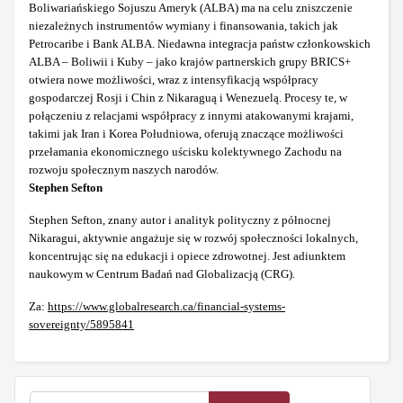
Boliwariańskiego Sojuszu Ameryk (ALBA) ma na celu zniszczenie
niezależnych instrumentów wymiany i finansowania, takich jak
Petrocaribe i Bank ALBA. Niedawna integracja państw członkowskich
ALBA – Boliwii i Kuby – jako krajów partnerskich grupy BRICS+
otwiera nowe możliwości, wraz z intensyfikacją współpracy
gospodarczej Rosji i Chin z Nikaraguą i Wenezuelą. Procesy te, w
połączeniu z relacjami współpracy z innymi atakowanymi krajami,
takimi jak Iran i Korea Południowa, oferują znaczące możliwości
przełamania ekonomicznego uścisku kolektywnego Zachodu na
rozwoju społecznym naszych narodów.
Stephen Sefton
Stephen Sefton, znany autor i analityk polityczny z północnej
Nikaragui, aktywnie angażuje się w rozwój społeczności lokalnych,
koncentrując się na edukacji i opiece zdrowotnej. Jest adiunktem
naukowym w Centrum Badań nad Globalizacją (CRG).
Za:
https://www.globalresearch.ca/financial-systems-
sovereignty/5895841
Szukaj