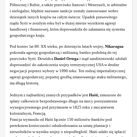
Północnej i Kubie, a także przeciwko Iranowi i Wenezueli, te arbitralne
i nielegalne, błędnie nazwane sankcje zostały zastosowane wobec
dziesiątek innych krajów na całym świecie. Upadek prawowitego
rządu Syrii w zeszłym roku był w dużej mierze wynikiem agresji
handlowej i finansowej, która doprowadziła do załamania się systemu
gospodarczego kraju.
Pod koniec lat 80. XX wieku, po dziesięciu latach wojny,
Nikaragua
pokonała agresję gospodarczą i militarną, bardzo podobną do tej
przeciwko Syrii. Dowódca
Daniel Ortega
i rząd sandinistowski zdołali
doprowadzić do zakończenia wojny terrorystycznej USA w drodze
negocjacji poprzez wybory w 1990 roku. Ten rodzaj imperialistycznej
agresji gospodarczej, popartej groźbą zmasowanego ataku militarnego,
ma długą historię.
Jednym z najbardziej znanych przypadków jest
Haiti,
zmuszone do
spłaty całkowicie bezpodstawnego długu na mocy porozumienia
wynegocjowanego pod przymusem w 1825 roku z mocarstwem
kolonialnym, Francją.
Francja wymusiła od Haiti łącznie 150 milionów franków pod
pretekstem konieczności odszkodowania za utratę plantacji i
niewolników w wyniku wojny o niepodległość. Haiti udało się spłacić