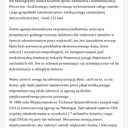
ten bezwzględny haracz kosztem spirali zadłużenia i restrukturyzacji.
Proces ten - bezlitosnego, sadystycznego wykrwawiania całego narodu
i jego gospodarki narodowej przez wielką potęgę europejskiej
antycywilizacyjnej - trwał 122 lata.
Zatem agresja ekonomiczna za pomocą zadłużenia, niszcząca
perspektywy godnego rozwoju ludzkości dla większości narodów w
świecie zdominowanym przez większość, nie jest zjawiskiem nowym.
Haiti było pierwszym przykładem skolonizowanego kraju, który
walczył i wywalczył niepodległość, by następnie popaść pod
neokolonialną dominację wskutek finansowej potęgi drapieżnych
zachodnich elit. Jest to schemat powtarzający się systematycznie od lat
dekolonizacji w ubiegłym stuleciu.
Warto zwrócić uwagę na odwrotną sytuację Haiti, czyli na to, co się
dzieje, gdy małe państwo zaatakowane przez jakąś wielką potęgę
imperialistyczną zdoła odwrócić tę agresję na drodze
międzynarodowego procesu prawnego.
W 1986 roku Międzynarodowy Trybunał Sprawiedliwości potępił rząd
USA za terrorystyczną agresję na Nikaraguę. Sąd nakazał rządowi USA
wypłatę odszkodowania w wysokości 17 miliardów dolarów, czego
rząd USA do tej pory nie wykonał. Mocarstwa stosują prawo
międzynarodowe, aby zubożyć narody większości świata, i lekceważą