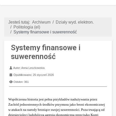
Jesteś tutaj:
Archiwum
Działy wyd. elektron.
Politologia (el)
Systemy finansowe i suwerenność
Systemy finansowe i
suwerenność
Szczegóły
Autor:
Anna Leszkowska
Opublikowano: 25 styczeń 2026
Odsłon: 361
Współczesna historia jest pełna przykładów nadużywania przez
Zachód jednostronnych środków przymusu jako broni ekonomicznej
w atakach na narody broniące swojej suwerenności. Poza trwającą od
dziesięcioleci ludobójczą agresją ekonomiczną przeciwko Korei