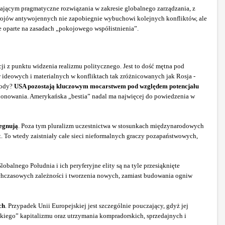
ającym pragmatyczne rozwiązania w zakresie globalnego zarządzania, z
trojów antywojennych nie zapobiegnie wybuchowi kolejnych konfliktów, ale
e oparte na zasadach „pokojowego współistnienia”.
i z punktu widzenia realizmu politycznego. Jest to dość mętna pod
ideowych i materialnych w konfliktach tak zróżnicowanych jak Rosja -
zkody?
USA pozostają kluczowym mocarstwem pod względem potencjału
tionowania. Amerykańska „bestia” nadal ma najwięcej do powiedzenia w
żegnują
. Poza tym pluralizm uczestnictwa w stosunkach międzynarodowych
t. To wtedy zaistniały całe sieci nieformalnych graczy pozapaństwowych,
obalnego Południa i ich peryferyjne elity są na tyle przesiąknięte
tychczasowych zależności i tworzenia nowych, zamiast budowania ogniw
ch
. Przypadek Unii Europejskiej jest szczególnie pouczający, gdyż jej
kiego” kapitalizmu oraz utrzymania kompradorskich, sprzedajnych i