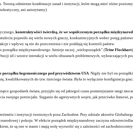
odu. Tworzą odmienne kombinacje zasad i instytucji, które mogą mieć różne poziomy 
okratyczny, ani autorytarny).
tycznego,
konstruktywiści twierdzą, że we współczesnym porządku międzynarod
 stuleciu pojawiło się wielu nowych graczy, konkurencyjnych wobec potęg państwowy
kcje i wpływy są nie do przecenienia i nie poddają się kontroli państw.
o porządku międzynarodowego. Istnieje raczej „wieloporządek” (
Trine Flockhart
ybucji sił i wzorce interakcji w wielu obszarach problemowych, wykraczających poza
nego porządku hegemonicznego pod przywództwem USA
. Nigdy nie był on porząd
się, kwalifikowanych do tzw. trzeciego świata. Była to wyłącznie konfiguracja gra
j piątce gospodarek świata, przyjęło się od jakiegoś czasu pomniejszanie rangi m
ycia swojego potencjału. Sięganie do agresywnych wojen, jak przeciwko Iranowi, p
 reżimów i instytucji tworzonych poza Zachodem. Przy udziale aktorów Globalnego
zynarodowej i pokoju. W efekcie porządek międzynarodowy zaczyna odzwierciedlać
m, że są one w stanie i mają wolę wyzwolić się z zależności od zachodniocentryc