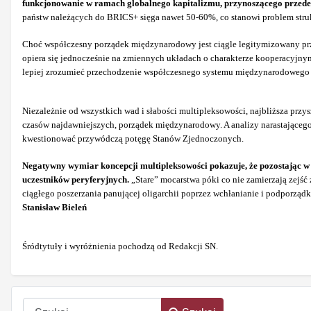
funkcjonowanie w ramach globalnego kapitalizmu, przynoszącego przed
państw należących do BRICS+ sięga nawet 50-60%, co stanowi problem struk
Choć współczesny porządek międzynarodowy jest ciągle legitymizowany prze
opiera się jednocześnie na zmiennych układach o charakterze kooperacyjn
lepiej zrozumieć przechodzenie współczesnego systemu międzynarodowego pr
Niezależnie od wszystkich wad i słabości multipleksowości, najbliższa prz
czasów najdawniejszych, porządek międzynarodowy. A analizy narastająceg
kwestionować przywódczą potęgę Stanów Zjednoczonych.
Negatywny wymiar koncepcji multipleksowości pokazuje, że pozostając w
uczestników peryferyjnych.
„Stare” mocarstwa póki co nie zamierzają zejść
ciągłego poszerzania panującej oligarchii poprzez wchłanianie i podporz
Stanisław Bieleń
Śródtytuły i wyróżnienia pochodzą od Redakcji SN.
Szukaj