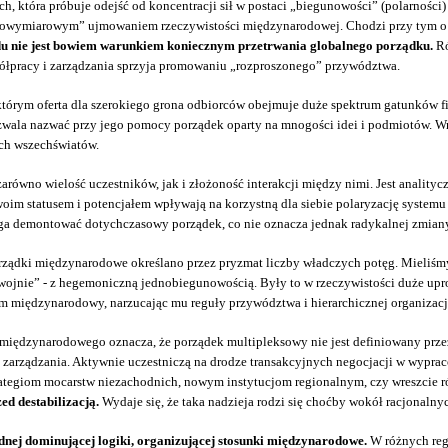
 która próbuje odejść od koncentracji sił w postaci „biegunowości” (polarności)
lowymiarowym” ujmowaniem rzeczywistości międzynarodowej. Chodzi przy tym o 
 nie jest bowiem warunkiem koniecznym przetrwania globalnego porządku.
Ró
półpracy i zarządzania sprzyja promowaniu „rozproszonego” przywództwa.
którym oferta dla szerokiego grona odbiorców obejmuje duże spektrum gatunków fil
 pozwala nazwać przy jego pomocy porządek oparty na mnogości idei i podmiotów.
ych wszechświatów.
wno wielość uczestników, jak i złożoność interakcji między nimi. Jest analityc
a swoim statusem i potencjałem wpływają na korzystną dla siebie polaryzację sy
a demontować dotychczasowy porządek, co nie oznacza jednak radykalnej zmiany,
ządki międzynarodowe określano przez pryzmat liczby władczych potęg. Mieliśmy
 wojnie” - z hegemoniczną jednobiegunowością. Były to w rzeczywistości duże upr
 międzynarodowy, narzucając mu reguły przywództwa i hierarchicznej organizacj
międzynarodowego oznacza, że porządek multipleksowy nie jest definiowany przez
go zarządzania. Aktywnie uczestniczą na drodze transakcyjnych negocjacji w wy
tegiom mocarstw niezachodnich, nowym instytucjom regionalnym, czy wreszcie r
d destabilizacją.
Wydaje się, że taka nadzieja rodzi się choćby wokół racjonaln
nej dominującej logiki, organizującej stosunki międzynarodowe.
W różnych regi