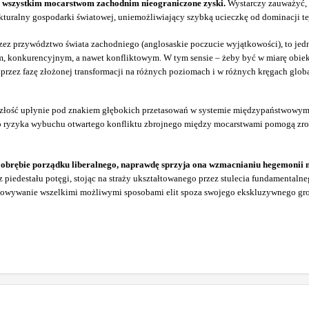
e wszystkim mocarstwom zachodnim nieograniczone zyski.
Wystarczy zauważyć, 
turalny gospodarki światowej, uniemożliwiający szybką ucieczkę od dominacji te
z przywództwo świata zachodniego (anglosaskie poczucie wyjątkowości), to jedna
ym, konkurencyjnym, a nawet konfliktowym. W tym sensie – żeby być w miarę obi
zez fazę złożonej transformacji na różnych poziomach i w różnych kręgach glob
yszłość upłynie pod znakiem głębokich przetasowań w systemie międzypaństwowym. 
o ryzyka wybuchu otwartego konfliktu zbrojnego między mocarstwami pomogą zrozu
 obrębie porządku liberalnego, naprawdę sprzyja ona wzmacnianiu hegemonii m
 z piedestału potęgi, stojąc na straży ukształtowanego przez stulecia fundamenta
ądkowywanie wszelkimi możliwymi sposobami elit spoza swojego ekskluzywnego gr