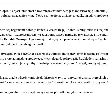
o opisu i objaśniania stosunków międzynarodowych jest konsekwencją komplikują
lu na urządzanie świata. Nowe spojrzenie na zmianę porządku międzynarodowego 
beralnej hegemonii dobiega końca, a wszystkie jej „dobre” strony, takie jak racjo
gają erozji. Czołowe mocarstwa zachodnie rażąco naruszają te wartości, a liberal
cka
Donalda Trumpa.
Jego szokujące decyzje w sprawie rewizji regulacji celnych 
arygodności liberalnego porządku.
 dotychczasowego
status quo
zaprzecza wartościom poznawczym realizmu polityczn
niu systemu międzynarodowego, który ulega depolaryzacji. Przykładem „anachron
desa”, pokazująca groźbę popadnięcia w konflikt „starej” potęgi, broniącej sta
zą, że ciągłe odwoływanie się do historii, w tym tej antycznej, z czasów greckich
p
sunków międzynarodowych nie mogą być niewolnikami starych teorii i poglądów. 
ania oryginalnej nazwy wyłaniającego się porządku międzynarodowego.