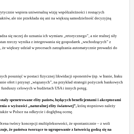
rytycznie wspiera uniwersalną wizję współzależności i rosnących
tów, ale nie przekłada się ani na większą samodzielność decyzyjną
za się raczej do uznania ich wymiaru „retorycznego”, a nie realnej siły
 stan rzeczy wynika z integrowania się gospodarek „wschodzących” z
o, że większy udział w procesach zarządzania automatycznie prowadzi do
ych posunięć w postaci fizycznej likwidacji oponentów (np. w Iranie, Iraku
anie ofert i przynęt „wiązanych”, na przykład strategii pożyczek bankowych
 funduszy celowych w budżetach USA i innych potęg.
tały spenetrowane elity państw, będących beneficjentami i akceptorami
nia o wyższości „naturalnej elity światowej”,
którą stopniowo należy
także w Polsce na odkrycie i dogłębną ocenę.
cena twórcy koncepcji multipleksowości, że spontanicznie – z woli
uje, że państwa tworzące to ugrupowanie z łatwością godzą się na