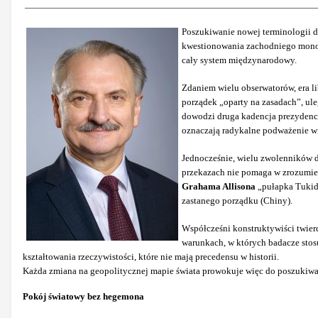
Poszukiwanie nowej terminologii d
kwestionowania zachodniego monopo
cały system międzynarodowy.
Zdaniem wielu obserwatorów, era li
porządek „oparty na zasadach”, ule
dowodzi druga kadencja prezyden
oznaczają radykalne podważenie wi
Jednocześnie, wielu zwolenników
przekazach nie pomaga w zrozumie
Grahama Allisona
„pułapka Tukidy
zastanego porządku (Chiny).
Współcześni konstruktywiści twierd
warunkach, w których badacze sto
kształtowania rzeczywistości, które nie mają precedensu w historii.
Każda zmiana na geopolitycznej mapie świata prowokuje więc do poszukiw
Pokój światowy bez hegemona