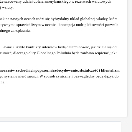
że szacowany udział dolara amerykańskiego w rezerwach walutowych
j waluty.
k na naszych oczach rodzi się hybrydalny układ globalnej władzy, która
ektywnym i sprawiedliwym w ocenie - koncepcja multipleksowości pozwala
alnego zarządzania.
Jawne i ukryte konflikty interesów będą determinować, jak dzieje się od
mieć, dlaczego elity Globalnego Południa będą zarówno wspierać, jak i
ocarstw zachodnich poprzez niezdecydowanie, służalczość i klientelizm
lnego systemu nierówności. W sposób cyniczny i bezwzględny będą dążyć do
ona.