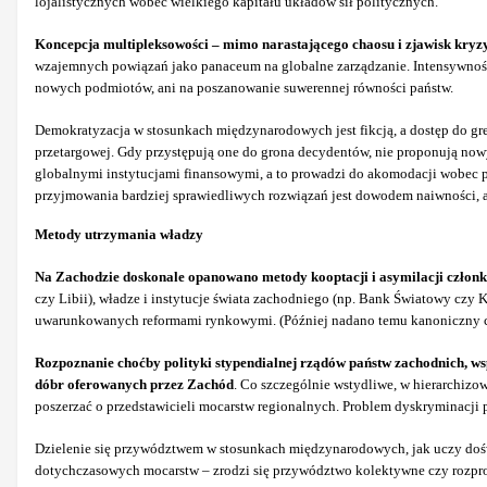
lojalistycznych wobec wielkiego kapitału układów sił politycznych.
Koncepcja multipleksowości – mimo narastającego chaosu i zjawisk kryz
wzajemnych powiązań jako panaceum na globalne zarządzanie. Intensywność 
nowych podmiotów, ani na poszanowanie suwerennej równości państw.
Demokratyzacja w stosunkach międzynarodowych jest fikcją, a dostęp do grem
przetargowej. Gdy przystępują one do grona decydentów, nie proponują nowy
globalnymi instytucjami finansowymi, a to prowadzi do akomodacji wobec po
przyjmowania bardziej sprawiedliwych rozwiązań jest dowodem naiwności, a
Metody utrzymania władzy
Na Zachodzie doskonale opanowano metody kooptacji i asymilacji członkó
czy Libii), władze i instytucje świata zachodniego (np. Bank Światowy czy 
uwarunkowanych reformami rynkowymi. (Później nadano temu kanoniczny ch
Rozpoznanie choćby polityki stypendialnej rządów państw zachodnich, ws
dóbr oferowanych przez Zachód
. Co szczególnie wstydliwe, w hierarchizo
poszerzać o przedstawicieli mocarstw regionalnych. Problem dyskryminacji 
Dzielenie się przywództwem w stosunkach międzynarodowych, jak uczy doświ
dotychczasowych mocarstw – zrodzi się przywództwo kolektywne czy rozpro