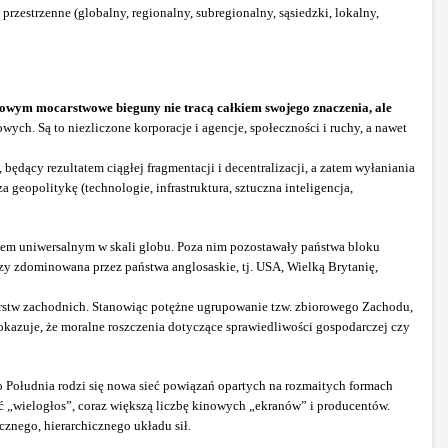
przestrzenne (globalny, regionalny, subregionalny, sąsiedzki, lokalny,
owym mocarstwowe bieguny nie tracą całkiem swojego znaczenia, ale
ch. Są to niezliczone korporacje i agencje, społeczności i ruchy, a nawet
), będący rezultatem ciągłej fragmentacji i decentralizacji, a zatem wyłaniania
 geopolitykę (technologie, infrastruktura, sztuczna inteligencja,
kiem uniwersalnym w skali globu. Poza nim pozostawały państwa bloku
czy zdominowana przez państwa anglosaskie, tj. USA, Wielką Brytanię,
ocarstw zachodnich. Stanowiąc potężne ugrupowanie tzw. zbiorowego Zachodu,
okazuje, że moralne roszczenia dotyczące sprawiedliwości gospodarczej czy
 Południa rodzi się nowa sieć powiązań opartych na rozmaitych formach
 „wielogłos”, coraz większą liczbę kinowych „ekranów” i producentów.
znego, hierarchicznego układu sił.