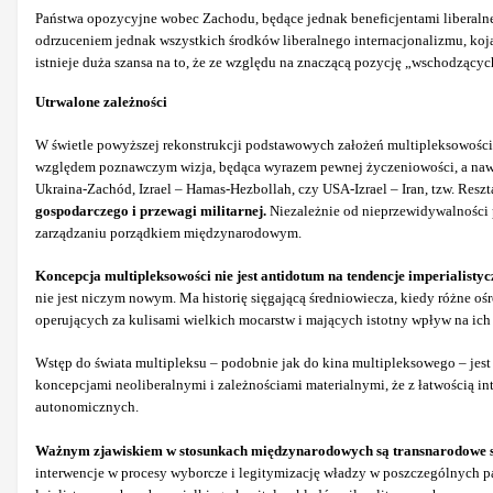
Państwa opozycyjne wobec Zachodu, będące jednak beneficjentami liberalne
odrzuceniem jednak wszystkich środków liberalnego internacjonalizmu, koj
istnieje duża szansa na to, że ze względu na znaczącą pozycję „wschodzący
Utrwalone zależności
W świetle powyższej rekonstrukcji podstawowych założeń multipleksowości 
względem poznawczym wizja, będąca wyrazem pewnej życzeniowości, a nawet
Ukraina-Zachód, Izrael – Hamas-Hezbollah, czy USA-Izrael – Iran, tzw. Resz
gospodarczego i przewagi militarnej.
Niezależnie od nieprzewidywalności 
zarządzaniu porządkiem międzynarodowym.
Koncepcja multipleksowości nie jest antidotum na tendencje imperialistyc
nie jest niczym nowym. Ma historię sięgającą średniowiecza, kiedy różne oś
operujących za kulisami wielkich mocarstw i mających istotny wpływ na ich
Wstęp do świata multipleksu – podobnie jak do kina multipleksowego – jest m
koncepcjami neoliberalnymi i zależnościami materialnymi, że z łatwością i
autonomicznych.
Ważnym zjawiskiem w stosunkach międzynarodowych są transnarodowe sie
interwencje w procesy wyborcze i legitymizację władzy w poszczególnych p