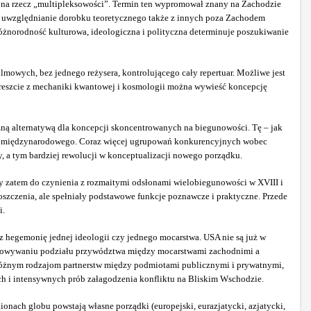
 na rzecz „multipleksowości”.
Termin ten wypromował znany na Zachodzie
uwzględnianie dorobku teoretycznego także z innych poza Zachodem
żnorodność kulturowa, ideologiczna i polityczna determinuje poszukiwanie
mowych, bez jednego reżysera, kontrolującego cały repertuar. Możliwe jest
 Wreszcie z mechaniki kwantowej i kosmologii można wywieść koncepcję
zną alternatywą dla koncepcji skoncentrowanych na biegunowości. Tę – jak
stemu międzynarodowego. Coraz więcej ugrupowań konkurencyjnych wobec
 a tym bardziej rewolucji w konceptualizacji nowego porządku.
 zatem do czynienia z rozmaitymi odsłonami wielobiegunowości w XVIII i
oszczenia, ale spełniały podstawowe funkcje poznawcze i praktyczne. Przede
i.
 hegemonię jednej ideologii czy jednego mocarstwa. USA nie są już w
pracowywaniu podziału przywództwa między mocarstwami zachodnimi a
óżnym rodzajom partnerstw między podmiotami publicznymi i prywatnymi,
ych i intensywnych prób załagodzenia konfliktu na Bliskim Wschodzie.
onach globu powstają własne porządki (europejski, eurazjatycki, azjatycki,