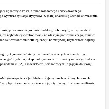
cej się rzeczywistości, a także świadomego i zdecydowanego
wymusza sytuacja kryzysowa, w jakiej znalazł się Zachód, a wraz z nim
nalność, poszanowanie godności ludzkiej, dobre rządy, wolny handel i
izm jest najbardziej kwestionowany na własnym podwórku, czego jaskrawo
oraz zakwestionowanie strategicznej i normatywnej użyteczności sojuszy
ego. „Odgrzewanie” starych schematów, opartych na starożytnych
icznego” myślenia jest spopularyzowana przez amerykańskiego badacza
nu posiadania (USA), z mocarstwem „wschodzącym”, dążącym do rewizji
oleis
(miast-państw), jest błędem. Żyjemy bowiem w innych czasach i
Muszą być otwarci na nowe koncepcje, a tym samym na nowe możliwości