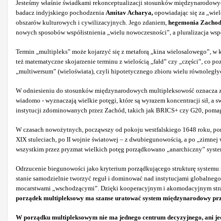
Jesteśmy właśnie świadkami rekonceptualizacji stosunków międzynarodowych,
badacz indyjskiego pochodzenia
Amitav Acharya,
opowiadając się za „wie
obszarów kulturowych i cywilizacyjnych. Jego zdaniem,
hegemonia Zachodu
nowych sposobów współistnienia „wielu nowoczesności”, a pluralizacja ws
Termin „multipleks” może kojarzyć się z metaforą „kina wielosalowego”, w 
też matematyczne skojarzenie terminu z wielością „fałd” czy „części”, co
„multiwersum” (wieloświata), czyli hipotetycznego zbioru wielu równoległ
W odniesieniu do stosunków międzynarodowych multipleksowość oznacza zaró
wiadomo - wyznaczają wielkie potęgi, które są wyrazem koncentracji sił, 
instytucji zdominowanych przez Zachód, takich jak BRICS+ czy G20, pomag
W czasach nowożytnych, począwszy od pokoju westfalskiego 1648 roku, por
XIX stuleciach, po II wojnie światowej – z dwubiegunowością, a po „zimnej
wszystkim przez pryzmat wielkich potęg porządkowano „anarchiczny” system
Odrzucenie biegunowości jako kryterium porządkującego strukturę systemu 
stanie samodzielnie tworzyć reguł i dominować nad instytucjami globalne
mocarstwami „wschodzącymi”. Dzięki kooperacyjnym i akomodacyjnym stra
porządek multipleksowy ma szanse uratować system międzynarodowy prze
W porządku multipleksowym nie ma jednego centrum decyzyjnego, ani jed