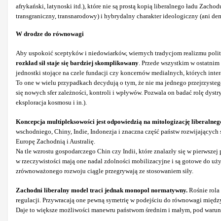
afrykański, latynoski itd.), które nie są prostą kopią liberalnego ładu Zach
transgraniczny, transnarodowy) i hybrydalny charakter ideologiczny (ani dem
W drodze do równowagi
Aby uspokoić sceptyków i niedowiarków, wiernych tradycjom realizmu poli
rozkład sił staje się bardziej skomplikowany
. Przede wszystkim w ostatnim
jednostki stojące na czele fundacji czy koncernów medialnych, których intera
To one w wielu przypadkach decydują o tym, że nie ma jednego przejrzysteg
się nowych sfer zależności, kontroli i wpływów. Pozwala on badać rolę dystr
eksploracja kosmosu i in.).
Koncepcja multipleksowości jest odpowiedzią na mitologizację liberal
wschodniego, Chiny, Indie, Indonezja i znaczna część państw rozwijających 
Europę Zachodnią i Australię.
Na tle wzrostu gospodarczego Chin czy Indii, które znalazły się w pierwsze
w rzeczywistości mają one nadal zdolności mobilizacyjne i są gotowe do uż
zrównoważonego rozwoju ciągle przegrywają ze stosowaniem siły.
Zachodni liberalny model traci jednak monopol normatywny.
Rośnie rola
regulacji. Przywracają one pewną symetrię w podejściu do równowagi międ
Daje to większe możliwości manewru państwom średnim i małym, pod warunkie