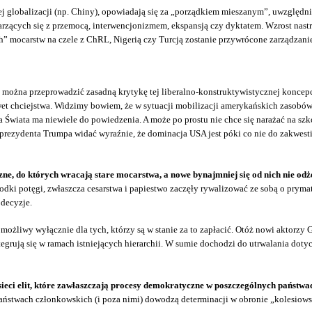
j globalizacji (np. Chiny), opowiadają się za „porządkiem mieszanym”, uwzględni
arzących się z przemocą, interwencjonizmem, ekspansją czy dyktatem. Wzrost nas
ch” mocarstw na czele z ChRL, Nigerią czy Turcją zostanie przywrócone zarządzani
można przeprowadzić zasadną krytykę tej liberalno-konstruktywistycznej koncepcj
 chciejstwa. Widzimy bowiem, że w sytuacji mobilizacji amerykańskich zasobów 
ta Świata ma niewiele do powiedzenia. A może po prostu nie chce się narażać na s
prezydenta Trumpa widać wyraźnie, że dominacja USA jest póki co nie do zakwes
zne, do których wracają stare mocarstwa, a nowe bynajmniej się od nich nie od
rodki potęgi, zwłaszcza cesarstwa i papiestwo zaczęły rywalizować ze sobą o pryma
 decyzje.
ożliwy wyłącznie dla tych, którzy są w stanie za to zapłacić. Otóż nowi aktorzy Gl
ntegrują się w ramach istniejących hierarchii. W sumie dochodzi do utrwalania do
ci elit, które zawłaszczają procesy demokratyczne w poszczególnych państwa
aństwach członkowskich (i poza nimi) dowodzą determinacji w obronie „kolesiows