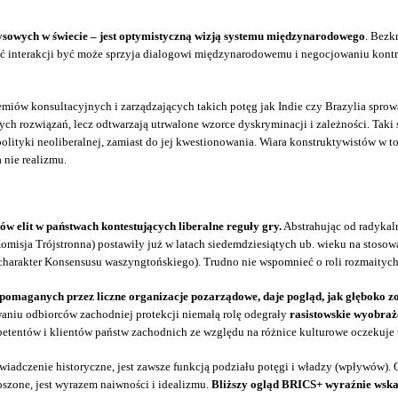
ysowych w świecie – jest optymistyczną wizją systemu międzynarodowego
. Bezk
interakcji być może sprzyja dialogowi międzynarodowemu i negocjowaniu kontrak
iów konsultacyjnych i zarządzających takich potęg jak Indie czy Brazylia sprowad
ch rozwiązań, lecz odtwarzają utrwalone wzorce dyskryminacji i zależności. Taki
lityki neoliberalnej, zamiast do jej kwestionowania. Wiara konstruktywistów w t
 nie realizmu.
w elit w państwach kontestujących liberalne reguły gry.
Abstrahując od radykaln
Komisja Trójstronna) postawiły już w latach siedemdziesiątych ub. wieku na stosow
arakter Konsensusu waszyngtońskiego). Trudno nie wspomnieć o roli rozmaitych
pomaganych przez liczne organizacje pozarządowe, daje pogląd, jak głęboko zos
waniu odbiorców zachodniej protekcji niemałą rolę odegrały
rasistowskie wyobraże
petentów i klientów państw zachodnich ze względu na różnice kulturowe oczekuje 
adczenie historyczne, jest zawsze funkcją podziału potęgi i władzy (wpływów). O
szone, jest wyrazem naiwności i idealizmu.
Bliższy ogląd BRICS+ wyraźnie wskaz