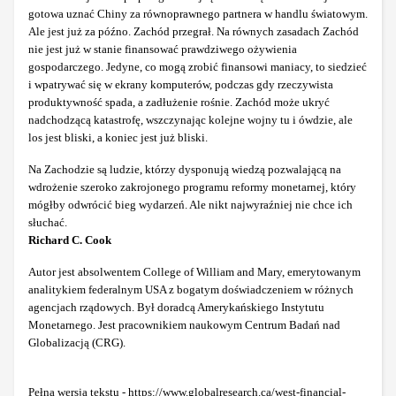
gotowa uznać Chiny za równoprawnego partnera w handlu światowym.
Ale jest już za późno. Zachód przegrał. Na równych zasadach Zachód
nie jest już w stanie finansować prawdziwego ożywienia
gospodarczego. Jedyne, co mogą zrobić finansowi maniacy, to siedzieć
i wpatrywać się w ekrany komputerów, podczas gdy rzeczywista
produktywność spada, a zadłużenie rośnie. Zachód może ukryć
nadchodzącą katastrofę, wszczynając kolejne wojny tu i ówdzie, ale
los jest bliski, a koniec jest już bliski.
Na Zachodzie są ludzie, którzy dysponują wiedzą pozwalającą na
wdrożenie szeroko zakrojonego programu reformy monetarnej, który
mógłby odwrócić bieg wydarzeń. Ale nikt najwyraźniej nie chce ich
słuchać.
Richard C. Cook
Autor jest absolwentem College of William and Mary, emerytowanym
analitykiem federalnym USA z bogatym doświadczeniem w różnych
agencjach rządowych. Był doradcą Amerykańskiego Instytutu
Monetarnego. Jest pracownikiem naukowym Centrum Badań nad
Globalizacją (CRG).
Pełna wersja tekstu -
https://www.globalresearch.ca/west-financial-