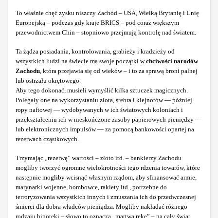
To właśnie chęć zysku niszczy Zachód – USA, Wielką Brytanię i Unię
Europejską – podczas gdy kraje BRICS – pod coraz większym
przewodnictwem Chin – stopniowo przejmują kontrolę nad światem.
Ta żądza posiadania, kontrolowania, grabieży i kradzieży od
wszystkich ludzi na świecie ma swoje początki w
chciwości narodów
Zachodu
, która przejawia się od wieków – i to za sprawą broni palnej
lub ostrzału okrętowego.
Aby tego dokonać, musieli wymyślić kilka sztuczek magicznych.
Polegały one na wykorzystaniu złota, srebra i klejnotów — później
ropy naftowej — wydobywanych w ich światowych koloniach i
przekształceniu ich w nieskończone zasoby papierowych pieniędzy —
lub elektronicznych impulsów — za pomocą bankowości opartej na
rezerwach cząstkowych.
Trzymając „rezerwę” wartości – złoto itd. – bankierzy Zachodu
mogliby tworzyć ogromne wielokrotności tego rdzenia towarów, które
następnie mogliby wcisnąć własnym rządom, aby sfinansować armie,
marynarki wojenne, bombowce, rakiety itd., potrzebne do
terroryzowania wszystkich innych i zmuszania ich do przedwczesnej
śmierci dla dobra władców pieniądza. Mogliby nakładać różnego
rodzaju hipoteki – słowo to oznacza „martwą rękę” – na cały świat.