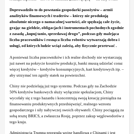
Doprowadziło to do powstania gospodarki pasożytów – armii
analityków finansowych i traderów – którzy nie produkują
absolutnie niczego o namacalnej wartości, ale spędzają całe życie,
grając na giełdzie, obligacjach i instrumentach pochodnych zgodnie
z zasadą „kupuj tanio, sprzedawaj drogo”, podczas gdy malejąca
liczba pracowników i rosnąca liczba robotów wytwarzają dobra i
usługi, od których ludzie wciąż zależą, aby fizycznie przetrwać .
A ponieważ liczba pracowników i ich realne dochody nie wystarczają
już nawet na pokrycie kosztów produkcji, banki muszą udzielać coraz
więcej kredytów – kredytów konsumpcyjnych, kart kredytowych itp. –
aby utrzymać ten zgniły statek na powierzchni.
Chiny nie podzielają już tego systemu. Podczas gdy na Zachodzie
50% kredytów bankowych służy wyłącznie spekulacjom, Chiny
wycofały się z tego hazardu i koncentrują swoją kreację pieniądza na
finansowaniu produktywnych przedsięwzięć, realnego wzrostu
gospodarczego i siły nabywczej swoich obywateli. Chiny pociągają za
sobą resztę BRICS, a zwłaszcza Rosję, poprzez zakup węglowodorów z
tego kraju.
Administracja Trumpa przegrała wojnę handlową z Chinami i jest