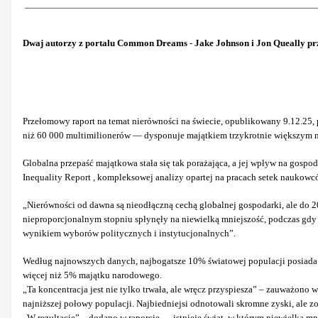
Dwaj autorzy z portalu Common Dreams - Jake Johnson i Jon Queally prz
Przełomowy raport na temat nierówności na świecie, opublikowany 9.12.25, 
niż 60 000 multimilionerów — dysponuje majątkiem trzykrotnie większym ni
Globalna przepaść majątkowa stała się tak porażająca, a jej wpływ na gospod
Inequality Report , kompleksowej analizy opartej na pracach setek naukowc
„Nierówności od dawna są nieodłączną cechą globalnej gospodarki, ale do 
nieproporcjonalnym stopniu spłynęły na niewielką mniejszość, podczas gdy z
wynikiem wyborów politycznych i instytucjonalnych”.
Według najnowszych danych, najbogatsze 10% światowej populacji posiada t
więcej niż 5% majątku narodowego.
„Ta koncentracja jest nie tylko trwała, ale wręcz przyspiesza” – zauważono
najniższej połowy populacji. Najbiedniejsi odnotowali skromne zyski, ale 
„W rezultacie” – dodano w raporcie – „istnieje świat, w którym niewielka 