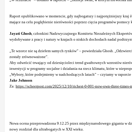
Raport opublikowano w momencie, gdy najbogatszy i najpotężniejszy kraj ś
mające na celu pogłębienie nierówności poprzez cięcia programów pomocy 
Jayati Ghosh
, członkini Nadzwyczajnego Komitetu Niezależnych Ekspertów
wydobywane z pracy i natury w krajach o niskich dochodach nadal podtrzym
„Te wzorce nie są dziełem samych rynków” – powiedziała Ghosh. „Odzwierciedl
zostały zrównoważone”.
Aby odwrócić trwający od dziesięcioleci trend gwałtownych wzrostów nier
inwestycji w programy socjalne i działania na rzecz klimatu, które w niepro
„Wybory, które podejmiemy w nadchodzących latach” – czytamy w raporcie –
Jake Johnson
Za:
https://scheerpost.com/2025/12/10/richest-0-001-now-own-three-times-
Nowa ocena przeprowadzona 9.12.25 przez międzynarodowego giganta w dzied
nowy rozdział dla ultrabogatych w XXI wieku.