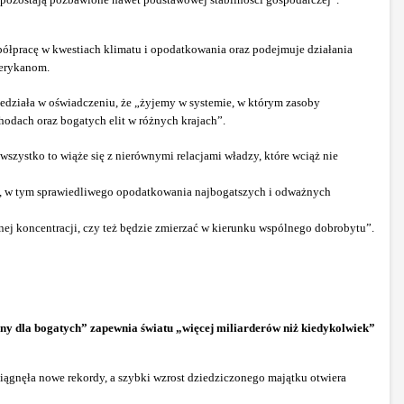
ółpracę w kwestiach klimatu i opodatkowania oraz podejmuje działania
merykanom.
edziała w oświadczeniu, że „żyjemy w systemie, w którym zasoby
odach oraz bogatych elit w różnych krajach”.
 wszystko to wiąże się z nierównymi relacjami władzy, które wciąż nie
ań, w tym sprawiedliwego opodatkowania najbogatszych i odważnych
ej koncentracji, czy też będzie zmierzać w kierunku wspólnego dobrobytu”.
ny dla bogatych” zapewnia światu „więcej miliarderów niż kiedykolwiek”
ągnęła nowe rekordy, a szybki wzrost dziedziczonego majątku otwiera