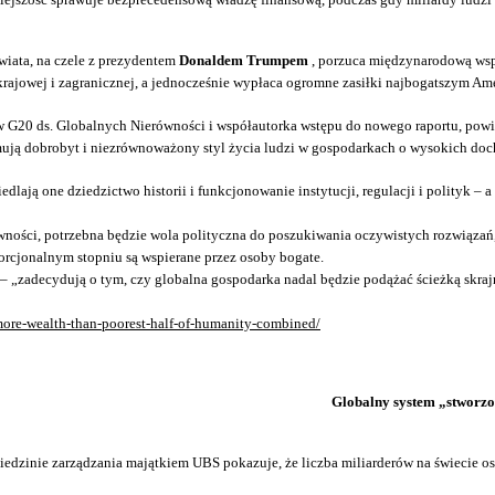
wiata, na czele z prezydentem
Donaldem Trumpem
, porzuca międzynarodową wsp
krajowej i zagranicznej, a jednocześnie wypłaca ogromne zasiłki najbogatszym A
 G20 ds. Globalnych Nierówności i współautorka wstępu do nowego raportu, powi
ują dobrobyt i niezrównoważony styl życia ludzi w gospodarkach o wysokich doch
ają one dziedzictwo historii i funkcjonowanie instytucji, regulacji i polityk – a
ówności, potrzebna będzie wola polityczna do poszukiwania oczywistych rozwiąz
porcjonalnym stopniu są wspierane przez osoby bogate.
 „zadecydują o tym, czy globalna gospodarka nadal będzie podążać ścieżką skrajn
more-wealth-than-poorest-half-of-humanity-combined/
Globalny system „stworzo
zinie zarządzania majątkiem UBS pokazuje, że liczba miliarderów na świecie osi