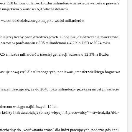
 15,8 biliona dolarów. Liczba miliarderów na świecie wzrosła o prawie 9
majątkiem o wartości 6,9 biliona dolarów.
a wzrost odziedziczonego majątku wśród miliarderów.
ejszej liczby osób dziedziczących. Globalnie, dziedziczenie zwiększyło
o wzrost w porównaniu z 805 miliarderami z 4,2 bln USD w 2024 roku.
 r., liczba miliarderów trzeciej generacji wzrosła o 12,3%, a liczba
iastuje nową erę” dla ultrabogatych, ponieważ „transfer wielkiego bogactwa
eszał. Szacuje się, że do 2040 roku miliarderzy przekażą na całym świecie
iercom w ciągu najbliższych 15 lat.
którzy i tak zarabiają 285 razy więcej niż pracownicy” – stwierdziła AFL-
iezbędny do „wyrównania szans” dla ludzi pracujących, podczas gdy inni