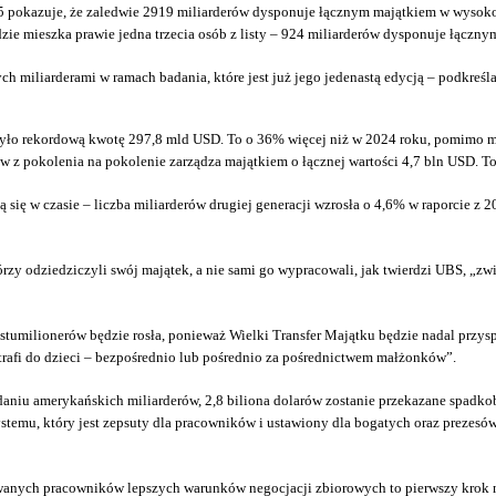
 pokazuje, że zaledwie 2919 miliarderów dysponuje łącznym majątkiem w wysokości
 mieszka prawie jedna trzecia osób z listy – 924 miliarderów dysponuje łącznym 
 miliarderami w ramach badania, które jest już jego jedenastą edycją – podkreśl
yło rekordową kwotę 297,8 mld USD. To o 36% więcej niż w 2024 roku, pomimo mni
ów z pokolenia na pokolenie zarządza majątkiem o łącznej wartości 4,7 bln USD. T
ię w czasie – liczba miliarderów drugiej generacji wzrosła o 4,6% w raporcie z 2025
órzy odziedziczyli swój majątek, a nie sami go wypracowali, jak twierdzi UBS, „zw
umilionerów będzie rosła, ponieważ Wielki Transfer Majątku będzie nadal przyspi
 trafi do dzieci – bezpośrednio lub pośrednio za pośrednictwem małżonków”.
adaniu amerykańskich miliarderów, 2,8 biliona dolarów zostanie przekazane spadkob
temu, który jest zepsuty dla pracowników i ustawiony dla bogatych oraz prezesów, 
anych pracowników lepszych warunków negocjacji zbiorowych to pierwszy krok n