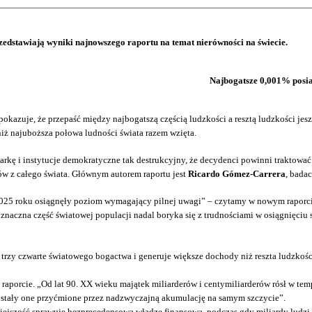
edstawiają wyniki najnowszego raportu na temat nierówności na świecie.
Najbogatsze 0,001% posiad
pokazuje, że przepaść między najbogatszą częścią ludzkości a resztą ludzkości je
ż najuboższa połowa ludności świata razem wzięta.
arkę i instytucje demokratyczne tak destrukcyjny, że decydenci powinni traktować
ów z całego świata. Głównym autorem raportu jest
Ricardo Gómez-Carrera
, bada
2025 roku osiągnęły poziom wymagający pilnej uwagi” – czytamy w nowym raporcie
naczna część światowej populacji nadal boryka się z trudnościami w osiągnięciu s
rzy czwarte światowego bogactwa i generuje większe dochody niż reszta ludzkośc
 w raporcie. „Od lat 90. XX wieku majątek miliarderów i centymiliarderów rósł w t
zostały one przyćmione przez nadzwyczajną akumulację na samym szczycie”.
mniejszość sprawuje bezprecedensową władzę finansową, podczas gdy miliardy ludz