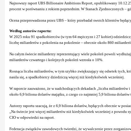
Najnowszy raport UBS Billionaire Ambitions Report, opublikowany 10.12.25
procent w porównaniu z rokiem poprzednim. W Stanach Zjednoczonych – gdzie
Ocena przeprowadzona przez UBS – który przebadał swoich klientów będących
Według autorów raportu:
W 2025 roku 91 spadkobierców (w tym 64 mężczyzn i 27 kobiet) odziedzicz
liczbę miliarderów z pokolenia na pokolenie – obecnie około 860 miliarder
Na całym świecie miliarderzy reprezentujący wiele pokoleń powoli wydłużają s
miliarderów czwartego i kolejnych pokoleń wzrosła o 10%.
Rosnąca liczba miliarderów, w tym szybko zwiększający się odsetek tych, kt
nasila się, a spadkobiercy dziedziczą więcej niż kiedykolwiek wcześniej.
W raporcie zauważono, że w nadchodzących dekadach „liczba miliarderów i st
około 6,9 biliona dolarów majątku, z czego co najmniej 5,9 biliona dolarów
Autorzy raportu szacują, że z 6,9 biliona dolarów, będących obecnie w posi
„Na świecie jest więcej miliarderów niż kiedykolwiek wcześniej z powodu sys
CIO w odpowiedzi na raport.
Federacja związków zawodowych twierdzi, że wywalczenie przez zorganizow