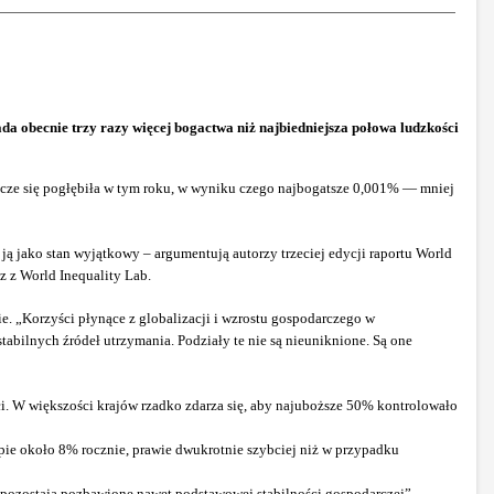
a obecnie trzy razy więcej bogactwa niż najbiedniejsza połowa ludzkości
szcze się pogłębiła w tym roku, w wyniku czego najbogatsze 0,001% — mniej
 ją jako stan wyjątkowy – argumentują autorzy trzeciej edycji raportu World
cz z World Inequality Lab.
. „Korzyści płynące z globalizacji i wzrostu gospodarczego w
tabilnych źródeł utrzymania. Podziały te nie są nieuniknione. Są one
i. W większości krajów rzadko zdarza się, aby najuboższe 50% kontrolowało
empie około 8% rocznie, prawie dwukrotnie szybciej niż w przypadku
i pozostają pozbawione nawet podstawowej stabilności gospodarczej”.