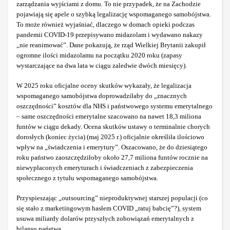
zarządzania wyjściami z domu. To nie przypadek, że na Zachodzie
pojawiają się apele o szybką legalizację wspomaganego samobójstwa.
To może również wyjaśniać, dlaczego w domach opieki podczas
pandemii COVID-19 przepisywano midazolam i wydawano nakazy
„nie reanimować”. Dane pokazują, że rząd Wielkiej Brytanii zakupił
ogromne ilości midazolamu na początku 2020 roku (zapasy
wystarczające na dwa lata w ciągu zaledwie dwóch miesięcy).
W 2025 roku oficjalne oceny skutków wykazały, że legalizacja
wspomaganego samobójstwa doprowadziłaby do „znacznych
oszczędności” kosztów dla NHS i państwowego systemu emerytalnego
– same oszczędności emerytalne szacowano na nawet 18,3 miliona
funtów w ciągu dekady. Ocena skutków ustawy o terminalnie chorych
dorosłych (koniec życia) (maj 2025 r.) oficjalnie określiła ilościowo
wpływ na „świadczenia i emerytury”. Oszacowano, że do dziesiątego
roku państwo zaoszczędziłoby około 27,7 miliona funtów rocznie na
niewypłaconych emeryturach i świadczeniach z zabezpieczenia
społecznego z tytułu wspomaganego samobójstwa.
Przyspieszając „outsourcing” nieproduktywnej starszej populacji (co
się stało z marketingowym hasłem COVID „ratuj babcię”?), system
usuwa miliardy dolarów przyszłych zobowiązań emerytalnych z
bilansu państwa.