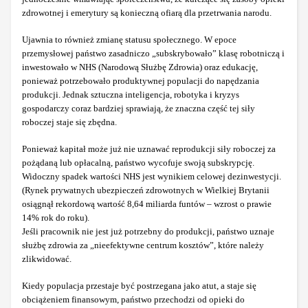
zdrowotnej i emerytury są konieczną ofiarą dla przetrwania narodu.
Ujawnia to również zmianę statusu społecznego. W epoce
przemysłowej państwo zasadniczo „subskrybowało” klasę robotniczą i
inwestowało w NHS (Narodową Służbę Zdrowia) oraz edukację,
ponieważ potrzebowało produktywnej populacji do napędzania
produkcji. Jednak sztuczna inteligencja, robotyka i kryzys
gospodarczy coraz bardziej sprawiają, że znaczna część tej siły
roboczej staje się zbędna.
Ponieważ kapitał może już nie uznawać reprodukcji siły roboczej za
pożądaną lub opłacalną, państwo wycofuje swoją subskrypcję.
Widoczny spadek wartości NHS jest wynikiem celowej dezinwestycji.
(Rynek prywatnych ubezpieczeń zdrowotnych w Wielkiej Brytanii
osiągnął rekordową wartość 8,64 miliarda funtów – wzrost o prawie
14% rok do roku).
Jeśli pracownik nie jest już potrzebny do produkcji, państwo uznaje
służbę zdrowia za „nieefektywne centrum kosztów”, które należy
zlikwidować.
Kiedy populacja przestaje być postrzegana jako atut, a staje się
obciążeniem finansowym, państwo przechodzi od opieki do