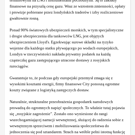
terminowymi na LNG i instrumentami pochodnymi. Są to zakłady
finansowe na przyszłą cenę gazu. Wraz ze wzrostem zmienności, opłaty
i prowizje pobierane przez londyńskich traderów i izby rozliczeniowe
gwałtownie rosną.
Ponad 90% światowych ubezpieczeń morskich, w tym specjalistyczne
i drogie ubezpieczenia dla tankowców LNG, jest objętych
ubezpieczeniem Lloyd's. Egzekwując surowe składki na ryzyko
wojenne dla każdego statku pływającego po wodach europejskich,
Londyn w rzeczywistości nakłada prywatny podatek na każdą
cząsteczkę gazu zastępującego utracone dostawy z rosyjskich
rurociągów.
Gwarantuje to, że podczas gdy europejski przemysł zmaga się z
wysokimi kosztami energii, firmy finansowe City ponoszą ogromne
koszty związane z logistyką zastępczych dostaw.
Naturalnie, strukturalne przeobrażenia gospodarek narodowych
prowadzą do ogromnych napięć społecznych. To właśnie tutaj pojawia
się „rosyjskie zagrożenie”. Zostało ono wyniesione do rangi
wszechogarniającej narracji wewnętrznej, służącej do radzenia sobie z
wewnętrznym sprzeciwem i mobilizowania społeczeństwa do
jednoczenia się pod sztandarem. Strach na wróble pełni istotną funkcję