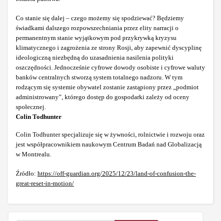
Co stanie się dalej – czego możemy się spodziewać? Będziemy
świadkami dalszego rozpowszechniania przez elity narracji o
permanentnym stanie wyjątkowym pod przykrywką kryzysu
klimatycznego i zagrożenia ze strony Rosji, aby zapewnić dyscyplinę
ideologiczną niezbędną do uzasadnienia nasilenia polityki
oszczędności. Jednocześnie cyfrowe dowody osobiste i cyfrowe waluty
banków centralnych stworzą system totalnego nadzoru. W tym
rodzącym się systemie obywatel zostanie zastąpiony przez „podmiot
administrowany”, którego dostęp do gospodarki zależy od oceny
społecznej.
Colin Todhunter
Colin Todhunter specjalizuje się w żywności, rolnictwie i rozwoju oraz
jest współpracownikiem naukowym Centrum Badań nad Globalizacją
w Montrealu.
Źródło:
https://off-guardian.org/2025/12/23/land-of-confusion-the-
great-reset-in-motion/