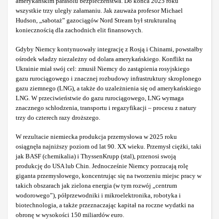
amerykańskim parasolu bezpieczeństwa. Do końca 2025 roku
wszystkie trzy uległy załamaniu. Jak zauważa profesor Michael
Hudson, „sabotaż” gazociągów Nord Stream był strukturalną
koniecznością dla zachodnich elit finansowych.
Gdyby Niemcy kontynuowały integrację z Rosją i Chinami, powstałby
ośrodek władzy niezależny od dolara amerykańskiego. Konflikt na
Ukrainie miał swój cel: zmusił Niemcy do zastąpienia rosyjskiego
gazu rurociągowego i znacznej rozbudowy infrastruktury skroplonego
gazu ziemnego (LNG), a także do uzależnienia się od amerykańskiego
LNG. W przeciwieństwie do gazu rurociągowego, LNG wymaga
znacznego schłodzenia, transportu i regazyfikacji – procesu z natury
trzy do czterech razy droższego.
W rezultacie niemiecka produkcja przemysłowa w 2025 roku
osiągnęła najniższy poziom od lat 90. XX wieku. Przemysł ciężki, taki
jak BASF (chemikalia) i ThyssenKrupp (stal), przenosi swoją
produkcję do USA lub Chin. Jednocześnie Niemcy porzucają rolę
giganta przemysłowego, koncentrując się na tworzeniu miejsc pracy w
takich obszarach jak zielona energia (w tym rozwój „centrum
wodorowego”), półprzewodniki i mikroelektronika, robotyka i
biotechnologia, a także przeznaczając kapitał na roczne wydatki na
obronę w wysokości 150 miliardów euro.