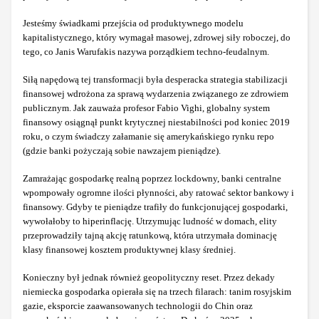
Jesteśmy świadkami przejścia od produktywnego modelu
kapitalistycznego, który wymagał masowej, zdrowej siły roboczej, do
tego, co Janis Warufakis nazywa porządkiem techno-feudalnym.
Siłą napędową tej transformacji była desperacka strategia stabilizacji
finansowej wdrożona za sprawą wydarzenia związanego ze zdrowiem
publicznym. Jak zauważa profesor Fabio Vighi, globalny system
finansowy osiągnął punkt krytycznej niestabilności pod koniec 2019
roku, o czym świadczy załamanie się amerykańskiego rynku repo
(gdzie banki pożyczają sobie nawzajem pieniądze).
Zamrażając gospodarkę realną poprzez lockdowny, banki centralne
wpompowały ogromne ilości płynności, aby ratować sektor bankowy i
finansowy. Gdyby te pieniądze trafiły do funkcjonującej gospodarki,
wywołałoby to hiperinflację. Utrzymując ludność w domach, elity
przeprowadziły tajną akcję ratunkową, która utrzymała dominację
klasy finansowej kosztem produktywnej klasy średniej.
Konieczny był jednak również geopolityczny reset. Przez dekady
niemiecka gospodarka opierała się na trzech filarach: tanim rosyjskim
gazie, eksporcie zaawansowanych technologii do Chin oraz