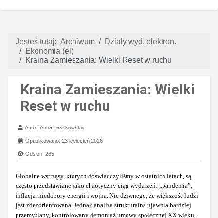
Jesteś tutaj:
Archiwum
Działy wyd. elektron.
Ekonomia (el)
Kraina Zamieszania: Wielki Reset w ruchu
Kraina Zamieszania: Wielki
Reset w ruchu
Szczegóły
Autor:
Anna Leszkowska
Opublikowano: 23 kwiecień 2026
Odsłon: 265
Globalne wstrząsy, których doświadczyliśmy w ostatnich latach, są
często przedstawiane jako chaotyczny ciąg wydarzeń: „pandemia”,
inflacja, niedobory energii i wojna. Nic dziwnego, że większość ludzi
jest zdezorientowana. Jednak analiza strukturalna ujawnia bardziej
przemyślany, kontrolowany demontaż umowy społecznej XX wieku.