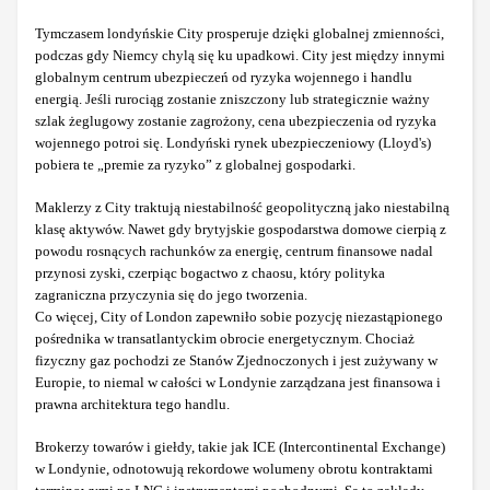
Tymczasem londyńskie City prosperuje dzięki globalnej zmienności,
podczas gdy Niemcy chylą się ku upadkowi. City jest między innymi
globalnym centrum ubezpieczeń od ryzyka wojennego i handlu
energią. Jeśli rurociąg zostanie zniszczony lub strategicznie ważny
szlak żeglugowy zostanie zagrożony, cena ubezpieczenia od ryzyka
wojennego potroi się. Londyński rynek ubezpieczeniowy (Lloyd's)
pobiera te „premie za ryzyko” z globalnej gospodarki.
Maklerzy z City traktują niestabilność geopolityczną jako niestabilną
klasę aktywów. Nawet gdy brytyjskie gospodarstwa domowe cierpią z
powodu rosnących rachunków za energię, centrum finansowe nadal
przynosi zyski, czerpiąc bogactwo z chaosu, który polityka
zagraniczna przyczynia się do jego tworzenia.
Co więcej, City of London zapewniło sobie pozycję niezastąpionego
pośrednika w transatlantyckim obrocie energetycznym. Chociaż
fizyczny gaz pochodzi ze Stanów Zjednoczonych i jest zużywany w
Europie, to niemal w całości w Londynie zarządzana jest finansowa i
prawna architektura tego handlu.
Brokerzy towarów i giełdy, takie jak ICE (Intercontinental Exchange)
w Londynie, odnotowują rekordowe wolumeny obrotu kontraktami