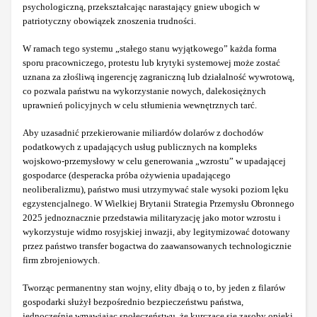
psychologiczną, przekształcając narastający gniew ubogich w
patriotyczny obowiązek znoszenia trudności.
W ramach tego systemu „stałego stanu wyjątkowego” każda forma
sporu pracowniczego, protestu lub krytyki systemowej może zostać
uznana za złośliwą ingerencję zagraniczną lub działalność wywrotową,
co pozwala państwu na wykorzystanie nowych, dalekosiężnych
uprawnień policyjnych w celu stłumienia wewnętrznych tarć.
Aby uzasadnić przekierowanie miliardów dolarów z dochodów
podatkowych z upadających usług publicznych na kompleks
wojskowo-przemysłowy w celu generowania „wzrostu” w upadającej
gospodarce (desperacka próba ożywienia upadającego
neoliberalizmu), państwo musi utrzymywać stale wysoki poziom lęku
egzystencjalnego. W Wielkiej Brytanii Strategia Przemysłu Obronnego
2025 jednoznacznie przedstawia militaryzację jako motor wzrostu i
wykorzystuje widmo rosyjskiej inwazji, aby legitymizować dotowany
przez państwo transfer bogactwa do zaawansowanych technologicznie
firm zbrojeniowych.
Tworząc permanentny stan wojny, elity dbają o to, by jeden z filarów
gospodarki służył bezpośrednio bezpieczeństwu państwa,
jednocześnie wmawiając społeczeństwu, że kurczące się zasoby opieki