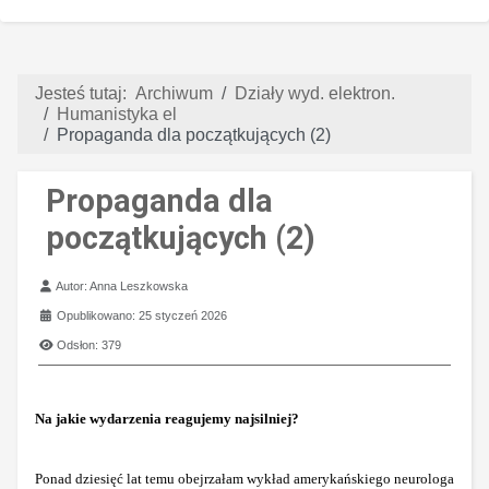
Jesteś tutaj:
Archiwum
Działy wyd. elektron.
Humanistyka el
Propaganda dla początkujących (2)
Propaganda dla
początkujących (2)
Szczegóły
Autor:
Anna Leszkowska
Opublikowano: 25 styczeń 2026
Odsłon: 379
Na jakie wydarzenia reagujemy najsilniej?
Ponad dziesięć lat temu obejrzałam wykład amerykańskiego neurologa