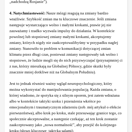
„nadchodzą Rosjanie”).
4. Natychmiastowość:
Nasze mózgi reagują na zmiany bardzo
wrażliwie. Szybkość zmian ma tu kluczowe znaczenie. Jeśli zmiana
następuje wystarczająco wolno i małymi krokami, prawie jej nie
zauważamy i rzadko wyzwala impulsy do działania. W kontekście
powolnej lub stopniowej zmiany małymi krokami, akceptujemy
zmiany, których nigdy nie zaakceptowalibyśmy w przypadku nagłej
zmiany. Stanowiło to problem w komunikacji dotyczącej zmian
klimatu przez długi czas, ponieważ zmiany następowały tak wolno i
stopniowo, że ludzie mogli się do nich przyzwyczajać (przynajmniej ci
z nas, którzy mieszkają na Globalnej Północy, gdzie skutki były
znacznie mniej dotkliwe niż na Globalnym Południu).
Jest to jednak również ważny wgląd neuropsychologiczny, który
można wykorzystać do manipulowania populacją. Każda zmiana, o
której wiadomo, że spotyka się z silnym oporem, jest zatem wdrażana
albo w kontekście taktyki szoku i przerażenia wkrótce po
emocjonalnym i traumatycznym zdarzeniu (zob. mój artykuł o efekcie
pierwszeństwa), albo krok po kroku, stale przesuwając granice tego, co
społecznie akceptowalne, a następnie czekając, aż ten krok zostanie
zaakceptowany jako „nowa normalność”, aby przejść do kolejnego
kroku (słowo kluczowe: taktyka salami).