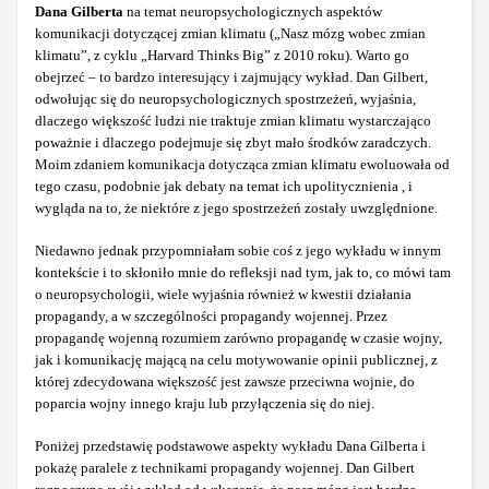
Dana Gilberta
na temat neuropsychologicznych aspektów
komunikacji dotyczącej zmian klimatu („Nasz mózg wobec zmian
klimatu”, z cyklu „Harvard Thinks Big” z 2010 roku). Warto go
obejrzeć – to bardzo interesujący i zajmujący wykład. Dan Gilbert,
odwołując się do neuropsychologicznych spostrzeżeń, wyjaśnia,
dlaczego większość ludzi nie traktuje zmian klimatu wystarczająco
poważnie i dlaczego podejmuje się zbyt mało środków zaradczych.
Moim zdaniem komunikacja dotycząca zmian klimatu ewoluowała od
tego czasu, podobnie jak debaty na temat ich upolitycznienia , i
wygląda na to, że niektóre z jego spostrzeżeń zostały uwzględnione.
Niedawno jednak przypomniałam sobie coś z jego wykładu w innym
kontekście i to skłoniło mnie do refleksji nad tym, jak to, co mówi tam
o neuropsychologii, wiele wyjaśnia również w kwestii działania
propagandy, a w szczególności propagandy wojennej. Przez
propagandę wojenną rozumiem zarówno propagandę w czasie wojny,
jak i komunikację mającą na celu motywowanie opinii publicznej, z
której zdecydowana większość jest zawsze przeciwna wojnie, do
poparcia wojny innego kraju lub przyłączenia się do niej.
Poniżej przedstawię podstawowe aspekty wykładu Dana Gilberta i
pokażę paralele z technikami propagandy wojennej. Dan Gilbert