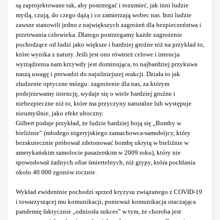
są zaprojektowane tak, aby postrzegać i rozumieć, jak inni ludzie
myślą, czują, do czego dążą i co zamierzają wobec nas. Inni ludzie
zawsze stanowili jedno z największych zagrożeń dla bezpieczeństwa i
przetrwania człowieka. Dlatego postrzegamy każde zagrożenie
pochodzące od ludzi jako większe i bardziej groźne niż na przykład to,
które wynika z natury. Jeśli jest ono również celowe i intencja
wyrządzenia nam krzywdy jest dominująca, to najbardziej przykuwa
naszą uwagę i prowadzi do najsilniejszej reakcji. Działa to jak
złudzenie optyczne mózgu: zagrożenie dla nas, za którym
podejrzewamy intencję, wydaje się o wiele bardziej groźne i
niebezpieczne niż to, które ma przyczyny naturalne lub występuje
nieumyślnie, jako efekt uboczny.
Gilbert podaje przykład, że ludzie bardziej boją się „Bomby w
bieliźnie” (młodego nigeryjskiego zamachowca-samobójcy, który
bezskutecznie próbował zdetonować bombę ukrytą w bieliźnie w
amerykańskim samolocie pasażerskim w 2009 roku), który nie
spowodował żadnych ofiar śmiertelnych, niż grypy, która pochłania
około 40 000 zgonów rocznie.
Wykład ewidentnie pochodzi sprzed kryzysu związanego z COVID-19
i towarzyszącej mu komunikacji, ponieważ komunikacja otaczająca
pandemię faktycznie „odniosła sukces” w tym, że choroba jest