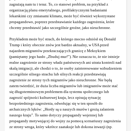
zagrażają nam tu i teraz. To, co stanowi problem, na przykład z
organizacją planu emerytalnego, profilaktycznymi badaniami
lekarskimi czy zmianami klimatu, może być również wykorzystane
propagandowo, poprzez przedstawianie każdego zagrożenia, które
chcemy przedstawić jako szczególnie groźne, jako nieuchronne.
Przykładem może być strach, do którego mocno odniósł się Donald
Trump i który obecnie znów jest bardzo aktualny, w USA przed
najazdem migrantów przekraczających granicę z Meksykiem
(pamiętamy jego hasło „Zbuduj mur!”). Nie oznacza to, że nie istnieje
realne zagrożenie ze strony władz państwowych ani utrata kontroli nad
skalą imigracji, ale chodzi o to, że osoby zainteresowane wzbudzeniem
szczególnie silnego strachu lub silnych reakcji przedstawiają
zagrożenie ze strony tych migrantów jako nieuchronne. Nie będą
zatem twierdzić, że duża liczba migrantów lub imigrantów może stać
się długoterminowym problemem dla systemu społecznego lub
zagrozić spójności kulturowej kraju, lecz opisują sytuację
bezpośredniego zagrożenia, odwołując się w ten sposób do
archaicznych lęków: „Hordy są u naszych murów i grożą zalaniem
naszego kraju”. To samo dotyczy propagandy wojennej lub
propagandy motywującej do wojny za pomocą scenariuszy zagrożenia
ze strony wroga, który wkrótce zaatakuje lub dokona inwazji (np.