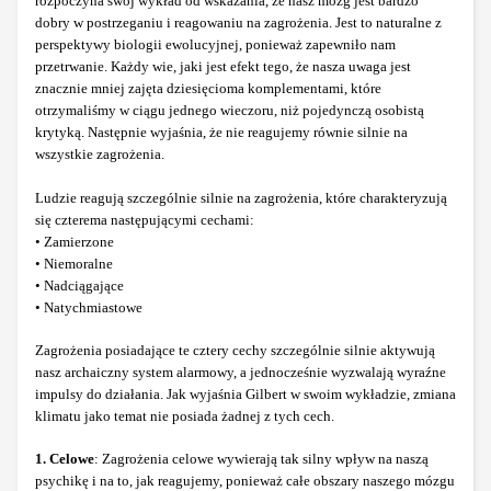
rozpoczyna swój wykład od wskazania, że nasz mózg jest bardzo
dobry w postrzeganiu i reagowaniu na zagrożenia. Jest to naturalne z
perspektywy biologii ewolucyjnej, ponieważ zapewniło nam
przetrwanie. Każdy wie, jaki jest efekt tego, że nasza uwaga jest
znacznie mniej zajęta dziesięcioma komplementami, które
otrzymaliśmy w ciągu jednego wieczoru, niż pojedynczą osobistą
krytyką. Następnie wyjaśnia, że nie reagujemy równie silnie na
wszystkie zagrożenia.
Ludzie reagują szczególnie silnie na zagrożenia, które charakteryzują
się czterema następującymi cechami:
• Zamierzone
• Niemoralne
• Nadciągające
• Natychmiastowe
Zagrożenia posiadające te cztery cechy szczególnie silnie aktywują
nasz archaiczny system alarmowy, a jednocześnie wyzwalają wyraźne
impulsy do działania. Jak wyjaśnia Gilbert w swoim wykładzie, zmiana
klimatu jako temat nie posiada żadnej z tych cech.
1. Celowe
: Zagrożenia celowe wywierają tak silny wpływ na naszą
psychikę i na to, jak reagujemy, ponieważ całe obszary naszego mózgu