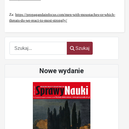
Za:
https://propagandainfocus.com/men-with-moustaches-or-which-
threats-do-we-react-to-most-strongly/
Szukaj
Szukaj
Nowe wydanie