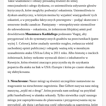
Takie wiadomości i obrazy prowadzą również do silnej
emocjonalności całego dyskursu, co uniemożliwia usłyszenie głosów
krytycznych, które mogłyby podważyć oskarżenia. Uniemożliwia to
dyskurs analityczny, w którym można by wyjaśnić wiarygodność tych
oskarżeń, a w przypadku faktycznych przestępstw – podjąć skuteczne i
sensowne środki zaradcze. Pamiętamy – retrospektywnie niemożliwe
do udowodnienia – oskarżenia, że żołnierzom libijskiej armii pod
dowództwem
Muammara Kaddafiego
podawano Viagrę, aby
przygotować ich do systematycznych gwałtów na przeciwnikach (patrz
wyżej 1. Celowe), które znalazły szerokie rozgłos, zwłaszcza wśród
zachodniej opinii publicznej i odegrały ważną rolę w moralnym
uzasadnieniu ataku USA na Libię w 2011 roku. Albo historię o irackich
żołnierzach, którzy rzekomo wyrzucali dzieci z inkubatorów w
Kuwejcie, która również znacząco przyczyniła się do uzyskania
poparcia dla ataku na Irak w USA i Europie i która po czasie okazała
się sfabrykowana.
3. Nieuchronne:
Nasze mózgi są również szczególnie nastawione na
reagowanie na nieuchronne zagrożenia. Dan Gilbert nazywa nasz mózg
maszyną „zejdź mi z drogi”, która pozwala nam uniknąć na przykład
piłki baseballowej w ułamku sekundy. Tylko niewielka część naszego
mózgu jest zaprojektowana do planowania i przygotowywania się na
przyszłość, ale duża i archaiczna część odpowiada za zagrożenia, które