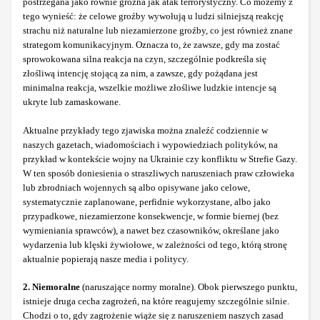
postrzegana jako równie groźna jak atak terrorystyczny. Co możemy z
tego wynieść: że celowe groźby wywołują u ludzi silniejszą reakcję
strachu niż naturalne lub niezamierzone groźby, co jest również znane
strategom komunikacyjnym. Oznacza to, że zawsze, gdy ma zostać
sprowokowana silna reakcja na czyn, szczególnie podkreśla się
złośliwą intencję stojącą za nim, a zawsze, gdy pożądana jest
minimalna reakcja, wszelkie możliwe złośliwe ludzkie intencje są
ukryte lub zamaskowane.
Aktualne przykłady tego zjawiska można znaleźć codziennie w
naszych gazetach, wiadomościach i wypowiedziach polityków, na
przykład w kontekście wojny na Ukrainie czy konfliktu w Strefie Gazy.
W ten sposób doniesienia o straszliwych naruszeniach praw człowieka
lub zbrodniach wojennych są albo opisywane jako celowe,
systematycznie zaplanowane, perfidnie wykorzystane, albo jako
przypadkowe, niezamierzone konsekwencje, w formie biernej (bez
wymieniania sprawców), a nawet bez czasowników, określane jako
wydarzenia lub klęski żywiołowe, w zależności od tego, którą stronę
aktualnie popierają nasze media i politycy.
2. Niemoralne
(naruszające normy moralne). Obok pierwszego punktu,
istnieje druga cecha zagrożeń, na które reagujemy szczególnie silnie.
Chodzi o to, gdy zagrożenie wiąże się z naruszeniem naszych zasad