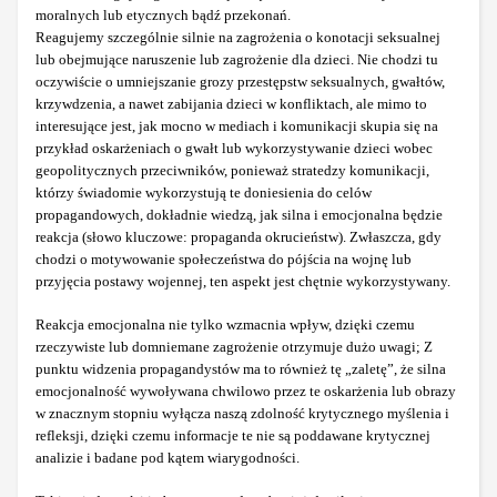
moralnych lub etycznych bądź przekonań.
Reagujemy szczególnie silnie na zagrożenia o konotacji seksualnej
lub obejmujące naruszenie lub zagrożenie dla dzieci. Nie chodzi tu
oczywiście o umniejszanie grozy przestępstw seksualnych, gwałtów,
krzywdzenia, a nawet zabijania dzieci w konfliktach, ale mimo to
interesujące jest, jak mocno w mediach i komunikacji skupia się na
przykład oskarżeniach o gwałt lub wykorzystywanie dzieci wobec
geopolitycznych przeciwników, ponieważ stratedzy komunikacji,
którzy świadomie wykorzystują te doniesienia do celów
propagandowych, dokładnie wiedzą, jak silna i emocjonalna będzie
reakcja (słowo kluczowe: propaganda okrucieństw). Zwłaszcza, gdy
chodzi o motywowanie społeczeństwa do pójścia na wojnę lub
przyjęcia postawy wojennej, ten aspekt jest chętnie wykorzystywany.
Reakcja emocjonalna nie tylko wzmacnia wpływ, dzięki czemu
rzeczywiste lub domniemane zagrożenie otrzymuje dużo uwagi; Z
punktu widzenia propagandystów ma to również tę „zaletę”, że silna
emocjonalność wywoływana chwilowo przez te oskarżenia lub obrazy
w znacznym stopniu wyłącza naszą zdolność krytycznego myślenia i
refleksji, dzięki czemu informacje te nie są poddawane krytycznej
analizie i badane pod kątem wiarygodności.