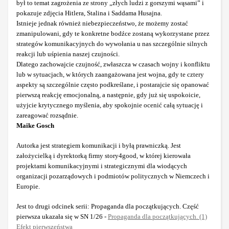
był to temat zagrożenia ze strony „złych ludzi z gorszymi wąsami” i
pokazuje zdjęcia Hitlera, Stalina i Saddama Husajna.
Istnieje jednak również niebezpieczeństwo, że możemy zostać
zmanipulowani, gdy te konkretne bodźce zostaną wykorzystane przez
strategów komunikacyjnych do wywołania u nas szczególnie silnych
reakcji lub uśpienia naszej czujności.
Dlatego zachowajcie czujność, zwłaszcza w czasach wojny i konfliktu
lub w sytuacjach, w których zaangażowana jest wojna, gdy te cztery
aspekty są szczególnie często podkreślane, i postarajcie się opanować
pierwszą reakcję emocjonalną, a następnie, gdy już się uspokoicie,
użyjcie krytycznego myślenia, aby spokojnie ocenić całą sytuację i
zareagować rozsądnie.
Maike Gosch
Autorka jest strategiem komunikacji i byłą prawniczką. Jest
założycielką i dyrektorką firmy story4good, w której kierowała
projektami komunikacyjnymi i strategicznymi dla wiodących
organizacji pozarządowych i podmiotów politycznych w Niemczech i
Europie.
Jest to drugi odcinek serii: Propaganda dla początkujących. Część
pierwsza ukazała się w SN 1/26 -
Propaganda dla początkujących. (1)
Efekt pierwszeństwa