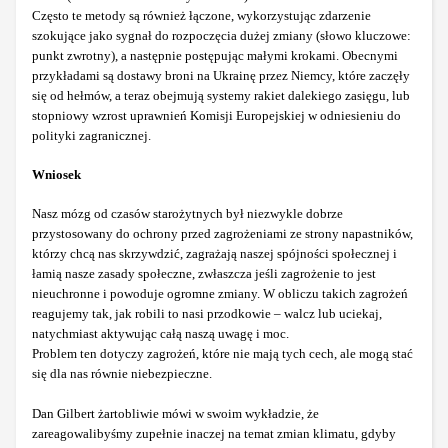
Często te metody są również łączone, wykorzystując zdarzenie
szokujące jako sygnał do rozpoczęcia dużej zmiany (słowo kluczowe:
punkt zwrotny), a następnie postępując małymi krokami. Obecnymi
przykładami są dostawy broni na Ukrainę przez Niemcy, które zaczęły
się od hełmów, a teraz obejmują systemy rakiet dalekiego zasięgu, lub
stopniowy wzrost uprawnień Komisji Europejskiej w odniesieniu do
polityki zagranicznej.
Wniosek
Nasz mózg od czasów starożytnych był niezwykle dobrze
przystosowany do ochrony przed zagrożeniami ze strony napastników,
którzy chcą nas skrzywdzić, zagrażają naszej spójności społecznej i
łamią nasze zasady społeczne, zwłaszcza jeśli zagrożenie to jest
nieuchronne i powoduje ogromne zmiany. W obliczu takich zagrożeń
reagujemy tak, jak robili to nasi przodkowie – walcz lub uciekaj,
natychmiast aktywując całą naszą uwagę i moc.
Problem ten dotyczy zagrożeń, które nie mają tych cech, ale mogą stać
się dla nas równie niebezpieczne.
Dan Gilbert żartobliwie mówi w swoim wykładzie, że
zareagowalibyśmy zupełnie inaczej na temat zmian klimatu, gdyby