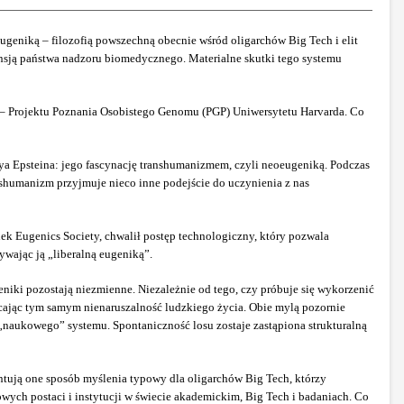
geniką – filozofią powszechną obecnie wśród oligarchów Big Tech i elit
pansją państwa nadzoru biomedycznego. Materialne skutki tego systemu
u – Projektu Poznania Osobistego Genomu (PGP) Uniwersytetu Harvarda. Co
ya Epsteina: jego fascynację transhumanizmem, czyli neoeugeniką. Podczas
nshumanizm przyjmuje nieco inne podejście do uczynienia z nas
ek Eugenics Society, chwalił postęp technologiczny, który pozwala
zywając ją „liberalną eugeniką”.
iki pozostają niezmienne. Niezależnie od tego, czy próbuje się wykorzenić
ucając tym samym nienaruszalność ludzkiego życia. Obie mylą pozornie
„naukowego” systemu. Spontaniczność losu zostaje zastąpiona strukturalną
entują one sposób myślenia typowy dla oligarchów Big Tech, którzy
wych postaci i instytucji w świecie akademickim, Big Tech i badaniach. Co