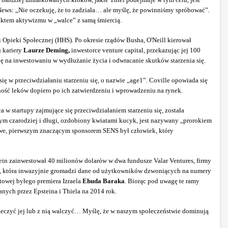
ews: „Nie oczekuję, że to zadziała… ale myślę, że powinniśmy spróbować”.
 aktem aktywizmu w „walce” z samą śmiercią.
 Opieki Społecznej (HHS). Po okresie rządów Busha, O'Neill kierował
u kariery
Laurze Deming,
inwestorce venture capital, przekazując jej 100
ę na inwestowaniu w wydłużanie życia i odwracanie skutków starzenia się.
 się w przeciwdziałaniu starzeniu się, o nazwie „age1”. Coville opowiada się
ość leków dopiero po ich zatwierdzeniu i wprowadzeniu na rynek.
w startupy zajmujące się przeciwdziałaniem starzeniu się, została
zym czarodziej i długi, ozdobiony kwiatami kucyk, jest nazywany „prorokiem
ekawe, pierwszym znaczącym sponsorem SENS był człowiek, który
tein zainwestował 40 milionów dolarów w dwa fundusze Valar Ventures, firmy
200, która inwazyjnie gromadzi dane od użytkowników dzwoniących na numery
towej byłego premiera Izraela
Ehuda Baraka
. Biorąc pod uwagę te ramy
nych przez Epsteina i Thiela na 2014 rok.
rzeczyć jej lub z nią walczyć… Myślę, że w naszym społeczeństwie dominują