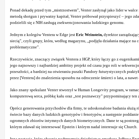
Ponad dekadę przed tym „mistrzostwem”, Venter zasłynął jako lider w wa
metodą shotgun i prywatny kapitał, Venter próbował przyspieszyć – jego zd
podzielili się z NIH zasługą zsekwencjonowania ludzkiego genomu.
Jednym z kolegów Ventera w Edge jest
Eric Weinstein,
dyrektor zarządzając
siecią”, czyli grupy, która, według magazynu, „podjęła działania mające na 
problematyczne”.
Rzeczywiście, znaczący związek Ventera z HGP, który łączy go z eugenikami
jego najnowszy i najbardziej ambitny projekt od czasu jego roli w sekwe
przeszłości, a bardziej na otwieraniu puszki Pandory futurystycznych prak
przez [Ventera] do znalezienia sposobu na odroczenie śmierci o lata, a nawet
Jako znany spekulant Venter stworzył w Human Longevity program, w ramac
komputerową serca, próbkę kału oraz „test poznawczy” przypominający ten 
Oprócz generowania przychodów dla firmy, te udoskonalone badania służą r
świecie bazy danych ludzkich genotypów i fenotypów, a następnie poddani
ogromnych zbiorów intymnych danych biometrycznych. Dane te są postrzega
którym zdawał się interesować Epstein i którym nadal interesuje się Church.
Inną postacią, która obecnie podtrzymuje dziedzictwo zmarłego Jeffreya Epste