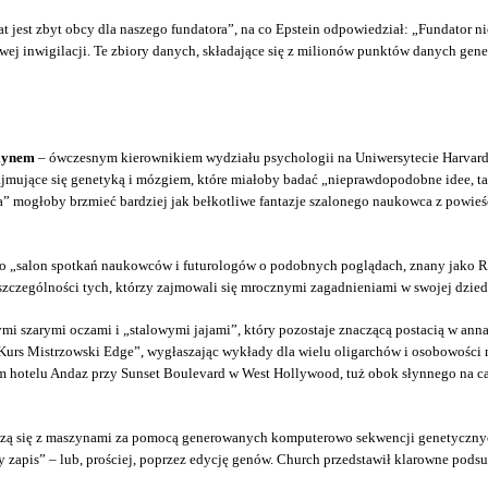
emat jest zbyt obcy dla naszego fundatora”, na co Epstein odpowiedział: „Fundator
wej inwigilacji. Te zbiory danych, składające się z milionów punktów danych ge
lynem
– ówczesnym kierownikiem wydziału psychologii na Uniwersytecie Harvarda
ajmujące się genetyką i mózgiem, które miałoby badać „nieprawdopodobne idee, ta
 mogłoby brzmieć bardziej jak bełkotliwe fantazje szalonego naukowca z powieści
o „salon spotkań naukowców i futurologów o podobnych poglądach, znany jako Rea
czególności tych, którzy zajmowali się mrocznymi zagadnieniami w swojej dzied
wymi szarymi oczami i „stalowymi jajami”, który pozostaje znaczącą postacią w a
Kurs Mistrzowski Edge”, wygłaszając wykłady dla wielu oligarchów i osobowości 
hotelu Andaz przy Sunset Boulevard w West Hollywood, tuż obok słynnego na c
ołączą się z maszynami za pomocą generowanych komputerowo sekwencji genetyczn
apis” – lub, prościej, poprzez edycję genów. Church przedstawił klarowne pod