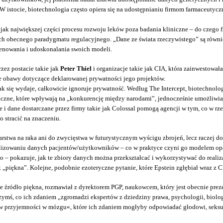
W istocie, biotechnologia często opiera się na udostępnianiu firmom farmaceutycz
jak największej części procesu rozwoju leków poza badania kliniczne – do czego f
 obecnego paradygmatu regulacyjnego. „Dane ze świata rzeczywistego” są również
renowania i udoskonalania swoich modeli.
ez postacie takie jak
Peter Thiel
i organizacje takie jak CIA, która zainwestowa
e obawy dotyczące deklarowanej prywatności jego projektów.
 jak się wydaje, całkowicie ignoruje prywatność. Według The Intercept, biotechn
ogiczne, które wpływają na „konkurencję między narodami”, jednocześnie umożli
e i dane dostarczane przez firmy takie jak Colossal pomogą agencji w tym, co w r
 stracić na znaczeniu.
stwa na raka ani do zwycięstwa w futurystycznym wyścigu zbrojeń, lecz raczej do
analizowaniu danych pacjentów/użytkowników – co w praktyce czyni go modelem 
 pokazuje, jak te zbiory danych można przekształcać i wykorzystywać do realizacj
„piękna”. Kolejne, podobnie ezoteryczne pytanie, które Epstein zgłębiał wraz z
e źródło piękna, rozmawiał z dyrektorem PGP, naukowcem, który jest obecnie prezes
mś, co ich zdaniem „zgromadzi ekspertów z dziedziny prawa, psychologii, biologi
w przyjemności w mózgu«, które ich zdaniem mogłyby odpowiadać głodowi, seksualn