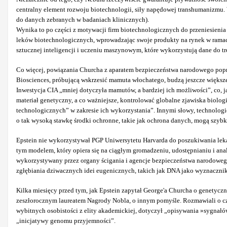
centralny element rozwoju biotechnologii, siły napędowej transhumanizmu. 
do danych zebranych w badaniach klinicznych).
Wynika to po części z motywacji firm biotechnologicznych do przeniesienia 
leków biotechnologicznych, wprowadzając swoje produkty na rynek w ramach
sztucznej inteligencji i uczeniu maszynowym, które wykorzystują dane do t
Co więcej, powiązania Churcha z aparatem bezpieczeństwa narodowego poprz
Biosciences, próbującą wskrzesić mamuta włochatego, budzą jeszcze większ
Inwestycja CIA „mniej dotyczyła mamutów, a bardziej ich możliwości”, co,
materiał genetyczny, a co ważniejsze, kontrolować globalne zjawiska biol
technologicznych” w zakresie ich wykorzystania”. Innymi słowy, technologi
o tak wysoką stawkę środki ochronne, takie jak ochrona danych, mogą szybko
Epstein nie wykorzystywał PGP Uniwersytetu Harvarda do poszukiwania lekar
tym modelem, który opiera się na ciągłym gromadzeniu, udostępnianiu i 
wykorzystywany przez organy ścigania i agencje bezpieczeństwa narodowego –
zgłębiania dziwacznych idei eugenicznych, takich jak DNA jako wyznacznik 
Kilka miesięcy przed tym, jak Epstein zapytał George'a Churcha o genetyczn
zeszłorocznym laureatem Nagrody Nobla, o innym pomyśle. Rozmawiali o czy
wybitnych osobistości z elity akademickiej, dotyczył „opisywania »sygnałó
„inicjatywy genomu przyjemności”.