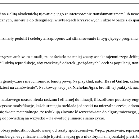
eina
z elitą akademicką ujawniają jego zainteresowanie transhumanizmem lub neoeu
ycznych, inspiruje do deregulacji w sytuacjach kryzysowych i idzie w parze z eks
n, zmarły pedofil i celebryta, zaproponował sfinansowanie intrygującego program
zącym archiwum e-maili, rzuca światło na mniej znany aspekt tajemniczego Jeffre
wać ludzką reprodukcję, aby zwiększyć odsetek „pożądanych” cech w populacji, tra
ki genetyczne i nieuchronność fenotypową. Na przykład, autor
David Galton,
człon
„dzieci na zamówienie”. Naukowcy, tacy jak
Nicholas Agar,
bronili tej praktyki, na
ukowego uzasadnienia rasizmu i elitarnej dominacji, filozoficzne podstawy eugen
tyczne modyfikacje, każda strategia rozkłada jednostki na mierzalne części, odrz
ię świata materialnego, że redukują złożoność wszechświata do algorytmicznego, 
ię odpowiedzią na wszystko – na ewolucję, śmierć i samo życie.
 obcej jednostki, odizolowanej od reszty społeczeństwa. Wręcz przeciwnie, reprez
mberga, eugeniczne ambicje Epsteina łączą go z niektórymi z najbardziej prestiżo