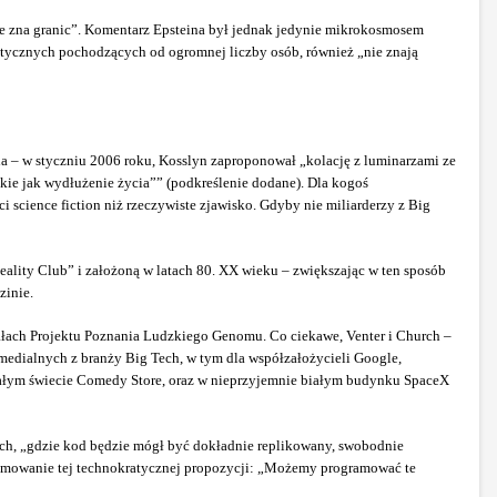
 nie zna granic”. Komentarz Epsteina był jednak jedynie mikrokosmosem
netycznych pochodzących od ogromnej liczby osób, również „nie znają
 – w styczniu 2006 roku, Kosslyn zaproponował „kolację z luminarzami ze
kie jak wydłużenie życia”” (podkreślenie dodane). Dla kogoś
 science fiction niż rzeczywiste zjawisko. Gdyby nie miliarderzy z Big
lity Club” i założoną w latach 80. XX wieku – zwiększając w ten sposób
zinie.
nnałach Projektu Poznania Ludzkiego Genomu. Co ciekawe, Venter i Church –
medialnych z branży Big Tech, w tym dla współzałożycieli Google,
ałym świecie Comedy Store, oraz w nieprzyjemnie białym budynku SpaceX
ych, „gdzie kod będzie mógł być dokładnie replikowany, swobodnie
sumowanie tej technokratycznej propozycji: „Możemy programować te