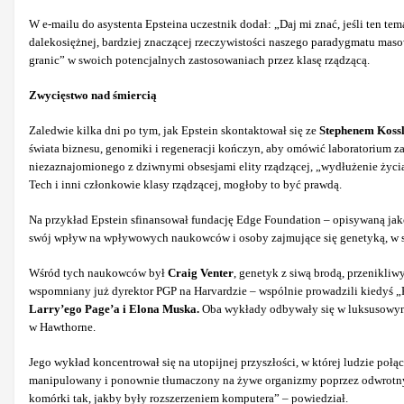
W e-mailu do asystenta Epsteina uczestnik dodał: „Daj mi znać, jeśli ten t
dalekosiężnej, bardziej znaczącej rzeczywistości naszego paradygmatu maso
granic” w swoich potencjalnych zastosowaniach przez klasę rządzącą.
Zwycięstwo nad śmiercią
Zaledwie kilka dni po tym, jak Epstein skontaktował się ze
Stephenem Koss
świata biznesu, genomiki i regeneracji kończyn, aby omówić laboratorium z
niezaznajomionego z dziwnymi obsesjami elity rządzącej, „wydłużenie życia”
Tech i inni członkowie klasy rządzącej, mogłoby to być prawdą.
Na przykład Epstein sfinansował fundację Edge Foundation – opisywaną jak
swój wpływ na wpływowych naukowców i osoby zajmujące się genetyką, w sz
Wśród tych naukowców był
Craig Venter
, genetyk z siwą brodą, przenikli
wspomniany już dyrektor PGP na Harvardzie – wspólnie prowadzili kiedyś „
Larry’ego Page’a i Elona Muska.
Oba wykłady odbywały się w luksusowym 
w Hawthorne.
Jego wykład koncentrował się na utopijnej przyszłości, w której ludzie p
manipulowany i ponownie tłumaczony na żywe organizmy poprzez odwrotny z
komórki tak, jakby były rozszerzeniem komputera” – powiedział.