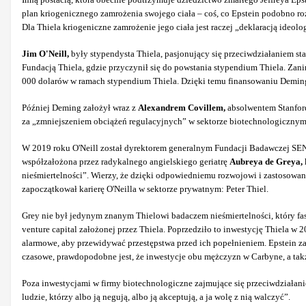
plan kriogenicznego zamrożenia swojego ciała – coś, co Epstein podobno r
Dla Thiela kriogeniczne zamrożenie jego ciała jest raczej „deklaracją ide
Jim O'Neill,
były stypendysta Thiela, pasjonujący się przeciwdziałaniem st
Fundacją Thiela, gdzie przyczynił się do powstania stypendium Thiela. Zani
000 dolarów w ramach stypendium Thiela. Dzięki temu finansowaniu Deming z
Później Deming założył wraz z
Alexandrem Covillem,
absolwentem Stanford,
za „zmniejszeniem obciążeń regulacyjnych” w sektorze biotechnologicznym 
W 2019 roku O'Neill został dyrektorem generalnym Fundacji Badawczej SENS, 
współzałożona przez radykalnego angielskiego geriatrę
Aubreya de Greya,
nieśmiertelności”. Wierzy, że dzięki odpowiedniemu rozwojowi i zastosowan
zapoczątkował karierę O'Neilla w sektorze prywatnym: Peter Thiel.
Grey nie był jedynym znanym Thielowi badaczem nieśmiertelności, który fas
venture capital założonej przez Thiela. Poprzedziło to inwestycję Thiela
alarmowe, aby przewidywać przestępstwa przed ich popełnieniem. Epstein z
czasowe, prawdopodobne jest, że inwestycje obu mężczyzn w Carbyne, a takż
Poza inwestycjami w firmy biotechnologiczne zajmujące się przeciwdziałani
ludzie, którzy albo ją negują, albo ją akceptują, a ja wolę z nią walczyć”.