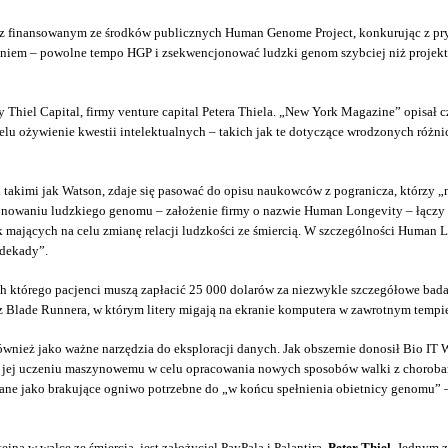
lce z finansowanym ze środków publicznych Human Genome Project, konkurując z
aniem – powolne tempo HGP i zsekwencjonować ludzki genom szybciej niż projekt N
y Thiel Capital, firmy venture capital Petera Thiela. „New York Magazine” opisał 
celu ożywienie kwestii intelektualnych – takich jak te dotyczące wrodzonych różni
 takimi jak Watson, zdaje się pasować do opisu naukowców z pogranicza, którzy „
ncjonowaniu ludzkiego genomu – założenie firmy o nazwie Human Longevity – łącz
tyk mających na celu zmianę relacji ludzkości ze śmiercią. W szczególności Human
 dekady”.
h którego pacjenci muszą zapłacić 25 000 dolarów za niezwykle szczegółowe bada
z Blade Runnera, w którym litery migają na ekranie komputera w zawrotnym tempi
ównież jako ważne narzędzia do eksploracji danych. Jak obszernie donosił Bio IT
e jej uczeniu maszynowemu w celu opracowania nowych sposobów walki z choroba
ne jako brakujące ogniwo potrzebne do „w końcu spełnienia obietnicy genomu” – 
ina w walce ze śmiercią, jest założyciel PayPala i Palantira,
Peter Thiel
. Jednym z