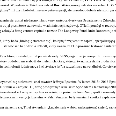
ozważał. W podcaście Thiel powiedział
Bari Weiss,
nowej redaktor naczelnej CBS N
ologiczną” niż czymkolwiek innym – pełnym pasji, ale prawdopodobnie nieistotnym
arzeniu się, został niedawno mianowany zastępcą dyrektora Departamentu Zdrowia i
m objął prestiżowe stanowisko w administracji rządowej, O'Neill pomógł w rozwoj
ałożyła firmę venture capital o nazwie The Longevity Fund, która koncentruje si
 który bada „biologię starzenia się”, kolejną firmę venture capital, specjalizującą
– stanowisko to podziela O’Neill, który uważa, że FDA powinna testować skuteczn
w której zasiadał już od prawie dekady. SENS, organizacja non-profit inwestująca 
który podobno ma słabość do nieletnich. Grey, którego twarz przysłania broda nic
iu technologii ludzie mogą żyć „tysiące lat”, a szczęśliwcy nawet dłużej. Co ci
cynował się nieletnimi; znał również Jeffreya Epsteina. W latach 2015 i 2016 Eps
 w 2018 roku w Carbyne911, firmę powiązaną z izraelskim wywiadem i Jednostką 8
ainwestował w Carbyne trzy lata wcześniej za pośrednictwem Sum, spółki komandy
e znaczna inwestycja Epsteina w Valar Ventures, były tematami spotkań zaplanowa
em starzeniu się, Thiel stwierdził: „Ludzie mają wybór: zaakceptować śmierć, zap