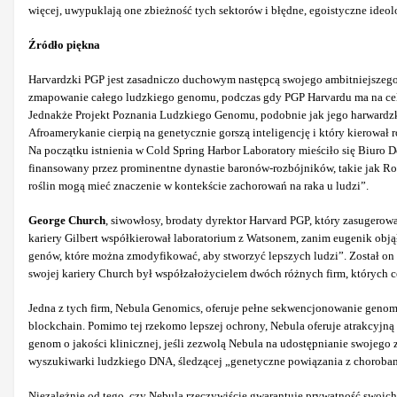
więcej, uwypuklają one zbieżność tych sektorów i błędne, egoistyczne ideol
Źródło piękna
Harvardzki PGP jest zasadniczo duchowym następcą swojego ambitniejszeg
zmapowanie całego ludzkiego genomu, podczas gdy PGP Harvardu ma na ce
Jednakże Projekt Poznania Ludzkiego Genomu, podobnie jak jego harwardzki
Afroamerykanie cierpią na genetycznie gorszą inteligencję i który kierowa
Na początku istnienia w Cold Spring Harbor Laboratory mieściło się Biur
finansowany przez prominentne dynastie baronów-rozbójników, takie jak Ro
roślin mogą mieć znaczenie w kontekście zachorowań na raka u ludzi”.
George Church
, siwowłosy, brodaty dyrektor Harvard PGP, który zasugero
kariery Gilbert współkierował laboratorium z Watsonem, zanim eugenik obją
genów, które można zmodyfikować, aby stworzyć lepszych ludzi”. Został on
swojej kariery Church był współzałożycielem dwóch różnych firm, których 
Jedna z tych firm, Nebula Genomics, oferuje pełne sekwencjonowanie genom
blockchain. Pomimo tej rzekomo lepszej ochrony, Nebula oferuje atrakcyjn
genom o jakości klinicznej, jeśli zezwolą Nebula na udostępnianie swojeg
wyszukiwarki ludzkiego DNA, śledzącej „genetyczne powiązania z chorobami
Niezależnie od tego, czy Nebula rzeczywiście gwarantuje prywatność swoic