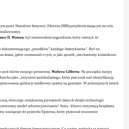
ym przez Narodowe Instytuty Zdrowia (NIH) projektem mającym na celu
onalizowanej.
mes D. Watson
, był rasistowskim eugenikiem, który wierzył, że
stru dokumentującego „przodków” każdego Amerykanina”. Był on
swoim domu, gdzie rozmawiali o tym, w jaki sposób „mechanizmy komórkowe
ych pod okiem swojego promotora,
Waltera Gilberta
. Na początku swojej
hurcha jako „inżyniera molekularnego, który pracował nad identyfikacją
opracowania aplikacji randkowej opartej na genomie. W późniejszych latach
czną, obiecując zwiększoną prywatność danych dzięki technologii
ponsorowany model sekwencjonowania” firmy: klienci otrzymują bezpłatny
rmy nawiązuje do pomysłu Epsteina, który planował stworzenie
i medycznych firmom farmaceutycznym. Co ważne, praktyka ta stanowi