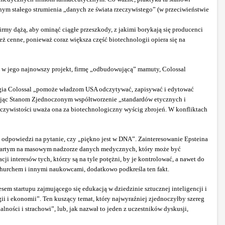
nym stałego strumienia „danych ze świata rzeczywistego” (w przeciwieństwie
irmy dążą, aby ominąć ciągłe przeszkody, z jakimi borykają się producenci
 cenne, ponieważ coraz większa część biotechnologii opiera się na
ła w jego najnowszy projekt, firmę „odbudowującą” mamuty, Colossal
ologia Colossal „pomoże władzom USA odczytywać, zapisywać i edytować
wiając Stanom Zjednoczonym współtworzenie „standardów etycznych i
zeczywistości uważa ona za biotechnologiczny wyścig zbrojeń. W konfliktach
 odpowiedzi na pytanie, czy „piękno jest w DNA”. Zainteresowanie Epsteina
opartym na masowym nadzorze danych medycznych, który może być
i interesów tych, którzy są na tyle potężni, by je kontrolować, a nawet do
 Churchem i innymi naukowcami, dodatkowo podkreśla ten fakt.
em startupu zajmującego się edukacją w dziedzinie sztucznej inteligencji i
i i ekonomii”. Ten kuszący temat, który najwyraźniej zjednoczyłby szereg
ości i strachowi”, lub, jak nazwał to jeden z uczestników dyskusji,