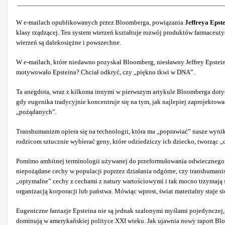
W e-mailach opublikowanych przez Bloomberga, powiązania
Jeffreya Epst
klasy rządzącej. Ten system wierzeń kształtuje rozwój produktów farmaceut
wierzeń są dalekosiężne i powszechne.
W e-mailach, które niedawno pozyskał Bloomberg, niesławny Jeffrey Epstei
motywowało Epsteina? Chciał odkryć, czy „piękno tkwi w DNA”.
Ta anegdota, wraz z kilkoma innymi w pierwszym artykule Bloomberga dotyc
gdy eugenika tradycyjnie koncentruje się na tym, jak najlepiej zaprojekto
„pożądanych”.
Transhumanizm opiera się na technologii, która ma „poprawiać” nasze wyni
rodzicom sztucznie wybierać geny, które odziedziczy ich dziecko, tworząc 
Pomimo ambitnej terminologii używanej do przeformułowania odwiecznego na
niepożądane cechy w populacji poprzez działania odgórne, czy transhumanis
„optymalne” cechy z cechami z natury wartościowymi i tak mocno trzymają s
organizacją korporacji lub państwa. Mówiąc wprost, świat materialny staje s
Eugeniczne fantazje Epsteina nie są jednak szalonymi myślami pojedynczej,
dominują w amerykańskiej polityce XXI wieku. Jak ujawnia nowy raport Bloo