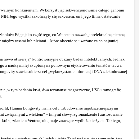
 prywatnym konkurentem. Wykorzystując sekwencjonowanie całego genomu
IH. Jego wysiłki zakończyły się sukcesem: on i jego firma ostatecznie
członków Edge jako część tego, co Weinstein nazwał „intelektualną ciemną
c między rasami lub płciami – które obecnie są uważane za co najmniej
na nowo otwierają” kontrowersyjne obszary badań intelektualnych. Jednak
y go z nauką mniej skupioną na ponownym etykietowaniu tematów tabu z
 Longevity stawia sobie za cel „wykorzystanie informacji DNA zdekodowanej
nia, w tym badania krwi, dwa rezonanse magnetyczne, USG i tomografię
e.
 World, Human Longevity ma na celu „zbudowanie najobszerniejszej na
mi związanymi z wiekiem” – innymi słowy, zgromadzenie i zastosowanie
która, zdaniem Ventera, obejmuje znaczące wydłużenie życia. Takiego,
 bardziej umiarkowanych kroków, jakie Thiel podejmuje w tym celu, jest