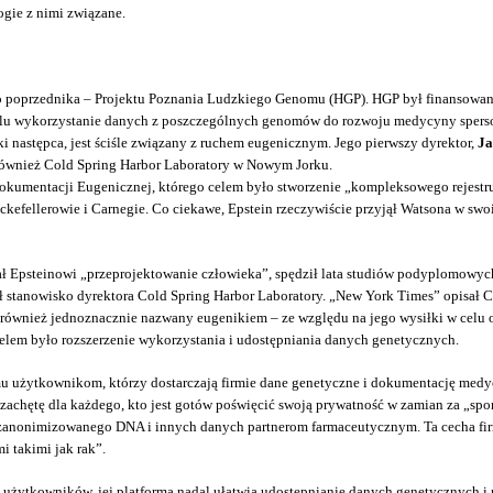
ogie z nimi związane.
o poprzednika – Projektu Poznania Ludzkiego Genomu (HGP). HGP był finansowan
lu wykorzystanie danych z poszczególnych genomów do rozwoju medycyny spers
 następca, jest ściśle związany z ruchem eugenicznym. Jego pierwszy dyrektor,
Ja
ł również Cold Spring Harbor Laboratory w Nowym Jorku.
o Dokumentacji Eugenicznej, którego celem było stworzenie „kompleksowego reje
ckefellerowie i Carnegie. Co ciekawe, Epstein rzeczywiście przyjął Watsona w 
wał Epsteinowi „przeprojektowanie człowieka”, spędził lata studiów podyplomow
ł stanowisko dyrektora Cold Spring Harbor Laboratory. „New York Times” opisał C
 również jednoznacznie nazwany eugenikiem – ze względu na jego wysiłki w celu 
celem było rozszerzenie wykorzystania i udostępniania danych genetycznych.
u użytkownikom, którzy dostarczają firmie dane genetyczne i dokumentację medy
ą zachętę dla każdego, kto jest gotów poświęcić swoją prywatność w zamian za „s
o zanonimizowanego DNA i innych danych partnerom farmaceutycznym. Ta cecha fi
 takimi jak rak”.
h użytkowników, jej platforma nadal ułatwia udostępnianie danych genetycznych 