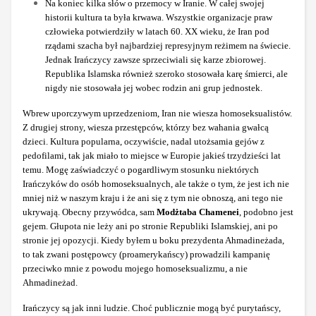
Na koniec kilka słów o przemocy w Iranie. W całej swojej
historii kultura ta była krwawa. Wszystkie organizacje praw
człowieka potwierdziły w latach 60. XX wieku, że Iran pod
rządami szacha był najbardziej represyjnym reżimem na świecie.
Jednak Irańczycy zawsze sprzeciwiali się karze zbiorowej.
Republika Islamska również szeroko stosowała karę śmierci, ale
nigdy nie stosowała jej wobec rodzin ani grup jednostek.
Wbrew uporczywym uprzedzeniom, Iran nie wiesza homoseksualistów.
Z drugiej strony, wiesza przestępców, którzy bez wahania gwałcą
dzieci. Kultura popularna, oczywiście, nadal utożsamia gejów z
pedofilami, tak jak miało to miejsce w Europie jakieś trzydzieści lat
temu. Mogę zaświadczyć o pogardliwym stosunku niektórych
Irańczyków do osób homoseksualnych, ale także o tym, że jest ich nie
mniej niż w naszym kraju i że ani się z tym nie obnoszą, ani tego nie
ukrywają. Obecny przywódca, sam
Modżtaba Chamenei
, podobno jest
gejem. Głupota nie leży ani po stronie Republiki Islamskiej, ani po
stronie jej opozycji. Kiedy byłem u boku prezydenta Ahmadineżada,
to tak zwani postępowcy (proamerykańscy) prowadzili kampanię
przeciwko mnie z powodu mojego homoseksualizmu, a nie
Ahmadineżad.
Irańczycy są jak inni ludzie. Choć publicznie mogą być purytańscy,