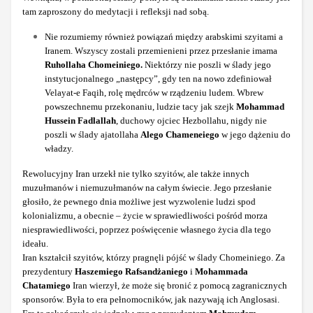
tam zaproszony do medytacji i refleksji nad sobą.
Nie rozumiemy również powiązań między arabskimi szyitami a
Iranem. Wszyscy zostali przemienieni przez przesłanie imama
Ruhollaha Chomeiniego.
Niektórzy nie poszli w ślady jego
instytucjonalnego „następcy”, gdy ten na nowo zdefiniował
Velayat-e Faqih, rolę mędrców w rządzeniu ludem. Wbrew
powszechnemu przekonaniu, ludzie tacy jak szejk
Mohammad
Hussein Fadlallah
, duchowy ojciec Hezbollahu, nigdy nie
poszli w ślady ajatollaha
Alego Chameneiego
w jego dążeniu do
władzy.
Rewolucyjny Iran urzekł nie tylko szyitów, ale także innych
muzułmanów i niemuzułmanów na całym świecie. Jego przesłanie
głosiło, że pewnego dnia możliwe jest wyzwolenie ludzi spod
kolonializmu, a obecnie – życie w sprawiedliwości pośród morza
niesprawiedliwości, poprzez poświęcenie własnego życia dla tego
ideału.
Iran kształcił szyitów, którzy pragnęli pójść w ślady Chomeiniego. Za
prezydentury
Haszemiego Rafsandżaniego
i
Mohammada
Chatamiego
Iran wierzył, że może się bronić z pomocą zagranicznych
sponsorów. Była to era pełnomocników, jak nazywają ich Anglosasi.