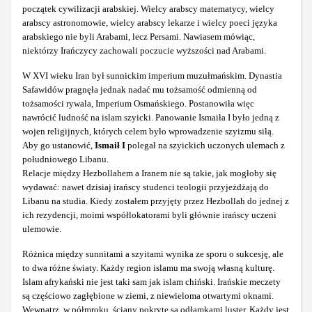
początek cywilizacji arabskiej. Wielcy arabscy matematycy, wielcy
arabscy astronomowie, wielcy arabscy lekarze i wielcy poeci języka
arabskiego nie byli Arabami, lecz Persami. Nawiasem mówiąc,
niektórzy Irańczycy zachowali poczucie wyższości nad Arabami.
W XVI wieku Iran był sunnickim imperium muzułmańskim. Dynastia
Safawidów pragnęła jednak nadać mu tożsamość odmienną od
tożsamości rywala, Imperium Osmańskiego. Postanowiła więc
nawrócić ludność na islam szyicki. Panowanie Ismaiła I było jedną z
wojen religijnych, których celem było wprowadzenie szyizmu siłą.
Aby go ustanowić,
Ismaił I
polegał na szyickich uczonych ulemach z
południowego Libanu.
Relacje między Hezbollahem a Iranem nie są takie, jak mogłoby się
wydawać: nawet dzisiaj irańscy studenci teologii przyjeżdżają do
Libanu na studia. Kiedy zostałem przyjęty przez Hezbollah do jednej z
ich rezydencji, moimi współlokatorami byli głównie irańscy uczeni
ulemowie.
Różnica między sunnitami a szyitami wynika ze sporu o sukcesję, ale
to dwa różne światy. Każdy region islamu ma swoją własną kulturę.
Islam afrykański nie jest taki sam jak islam chiński. Irańskie meczety
są częściowo zagłębione w ziemi, z niewieloma otwartymi oknami.
Wewnątrz, w półmroku, ściany pokryte są odłamkami luster. Każdy jest