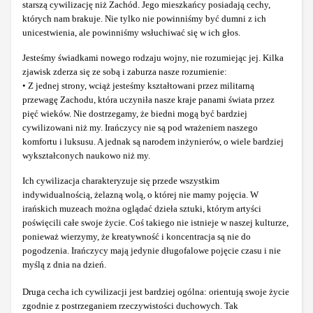
starszą cywilizację niż Zachód. Jego mieszkańcy posiadają cechy,
których nam brakuje. Nie tylko nie powinniśmy być dumni z ich
unicestwienia, ale powinniśmy wsłuchiwać się w ich głos.
Jesteśmy świadkami nowego rodzaju wojny, nie rozumiejąc jej. Kilka
zjawisk zderza się ze sobą i zaburza nasze rozumienie:
• Z jednej strony, wciąż jesteśmy kształtowani przez militarną
przewagę Zachodu, która uczyniła nasze kraje panami świata przez
pięć wieków. Nie dostrzegamy, że biedni mogą być bardziej
cywilizowani niż my. Irańczycy nie są pod wrażeniem naszego
komfortu i luksusu. A jednak są narodem inżynierów, o wiele bardziej
wykształconych naukowo niż my.
Ich cywilizacja charakteryzuje się przede wszystkim
indywidualnością, żelazną wolą, o której nie mamy pojęcia. W
irańskich muzeach można oglądać dzieła sztuki, którym artyści
poświęcili całe swoje życie. Coś takiego nie istnieje w naszej kulturze,
ponieważ wierzymy, że kreatywność i koncentracja są nie do
pogodzenia. Irańczycy mają jedynie długofalowe pojęcie czasu i nie
myślą z dnia na dzień.
Druga cecha ich cywilizacji jest bardziej ogólna: orientują swoje życie
zgodnie z postrzeganiem rzeczywistości duchowych. Tak