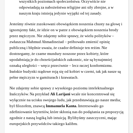
wszystkich poziomach społeczeństwa. Oczywiście nie
odpowiadają za nabożeństwa religijne ani siły zbrojne, a w
naszym kraju istnieją jedynie wyjątki od tej zasady.
Jesteśmy równie zszokowani obowiązkiem noszenia chusty na głowę i
ignorujemy fakt, że idzie on w parze z obowiązkiem noszenia brody
przez mężczyzn. Nie zdajemy sobie sprawy, że wielu polityków –
zwłaszcza Mahmud Ahmadineżad – próbowało zmienić opinię
publiczną i błędnie uważa, że czador definiuje ten reżim. Nie
dostrzegamy, że czarne mundury noszone przez kobiety, które
upodabniają je do chrześcijańskich zakonnic, nie są bynajmniej
oznaką uległości – wręcz przeciwnie – lecz raczej konformizmu.
Irańskie budynki rządowe roją się od kobiet w czerni, tak jak nasze są
pełne mężczyzn w garniturach i krawatach.
Nie zdajemy sobie sprawy z wysokiego poziomu intelektualnego
Irańczyków. Na przykład
Ali Larijani
wcale nie koncentrował się
wyłącznie na ucisku swojego ludu, jak przedstawiają go nasze media;
był filozofem, znawcą
Immanuela Kanta.
Interesowało go
zdefiniowanie kryteriów, które skłonią nas do podążania za propozycją
zgodnie z naszą logiką lub intuicją. Bylibyśmy zaszczyceni, mając
europejskich przywódców takiego kalibru.