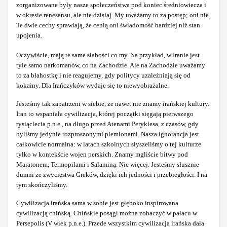
zorganizowane były nasze społeczeństwa pod koniec średniowiecza i
w okresie renesansu, ale nie dzisiaj. My uważamy to za postęp; oni nie.
Te dwie cechy sprawiają, że cenią oni świadomość bardziej niż stan
upojenia.
Oczywiście, mają te same słabości co my. Na przykład, w Iranie jest
tyle samo narkomanów, co na Zachodzie. Ale na Zachodzie uważamy
to za błahostkę i nie reagujemy, gdy politycy uzależniają się od
kokainy. Dla Irańczyków wydaje się to niewyobrażalne.
Jesteśmy tak zapatrzeni w siebie, że nawet nie znamy irańskiej kultury.
Iran to wspaniała cywilizacja, której początki sięgają pierwszego
tysiąclecia p.n.e., na długo przed Atenami Peryklesa, z czasów, gdy
byliśmy jedynie rozproszonymi plemionami. Nasza ignorancja jest
całkowicie normalna: w latach szkolnych słyszeliśmy o tej kulturze
tylko w kontekście wojen perskich. Znamy mgliście bitwy pod
Maratonem, Termopilami i Salaminą. Nic więcej. Jesteśmy słusznie
dumni ze zwycięstwa Greków, dzięki ich jedności i przebiegłości. I na
tym skończyliśmy.
Cywilizacja irańska sama w sobie jest głęboko inspirowana
cywilizacją chińską. Chińskie posągi można zobaczyć w pałacu w
Persepolis (V wiek p.n.e.). Przede wszystkim cywilizacja irańska dała