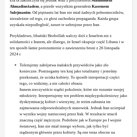
Era ta zakończyła się jednak wraz z prezydentem
Mahmudem
Ahmadineżadem
, a przede wszystkim generałem
Kasemem
Sulejmanim
. Od piętnastu lat Iran nie miał żadnych pełnomocników,
niezależnie od tego, co głosi zachodnia propaganda. Każda grupa
uzyskała niepodległość, nawet te uzbrojone przez Iran.
Przykładowo, libański Hezbollah walczy dziś z Izraelem nie z
solidarności z Iranem, ale dlatego, że Izrael okupuje część Libanu i w
ten sposób łamie porozumienie o zawieszeniu broni z 26 listopada
2024 r.
Tolerujemy zabójstwa irańskich przywódców jako zło
konieczne. Postrzegamy ten kraj jako totalitarny i jesteśmy
przekonani, że uciska kobiety. To sposób interpretacji części
tego, co widzimy, a nie całości obrazu.
Iranem rzeczywiście rządzi pokolenie, które nie rozumie swojej
młodzieży. Interpretujemy ten problem międzypokoleniowy jako
dyskryminację kobiet i wierzymy, że reżim zabrania im
zajmowania odpowiedzialnych stanowisk. Jednak Iran ucierpiał
w wyniku wojny narzuconej przez Irak. W rezultacie stracił
znaczną część mężczyzn. Podobnie jak w Europie po I wojnie
światowej, Iran nie miał innego wyboru, jak tylko być
rządzonym głównie przez kobiety. Są one teraz obecne na