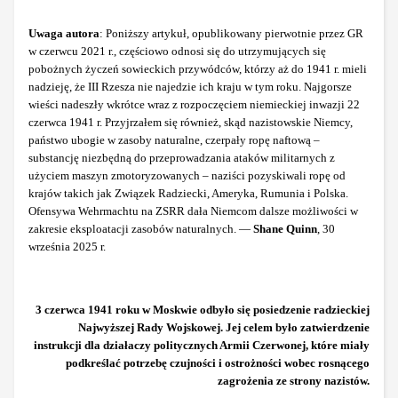
Uwaga autora
: Poniższy artykuł, opublikowany pierwotnie przez GR
w czerwcu 2021 r., częściowo odnosi się do utrzymujących się
pobożnych życzeń sowieckich przywódców, którzy aż do 1941 r. mieli
nadzieję, że III Rzesza nie najedzie ich kraju w tym roku. Najgorsze
wieści nadeszły wkrótce wraz z rozpoczęciem niemieckiej inwazji 22
czerwca 1941 r. Przyjrzałem się również, skąd nazistowskie Niemcy,
państwo ubogie w zasoby naturalne, czerpały ropę naftową –
substancję niezbędną do przeprowadzania ataków militarnych z
użyciem maszyn zmotoryzowanych – naziści pozyskiwali ropę od
krajów takich jak Związek Radziecki, Ameryka, Rumunia i Polska.
Ofensywa Wehrmachtu na ZSRR dała Niemcom dalsze możliwości w
zakresie eksploatacji zasobów naturalnych. —
Shane Quinn
, 30
września 2025 r.
3 czerwca 1941 roku w Moskwie odbyło się posiedzenie radzieckiej
Najwyższej Rady Wojskowej. Jej celem było zatwierdzenie
instrukcji dla działaczy politycznych Armii Czerwonej, które miały
podkreślać potrzebę czujności i ostrożności wobec rosnącego
zagrożenia ze strony nazistów.