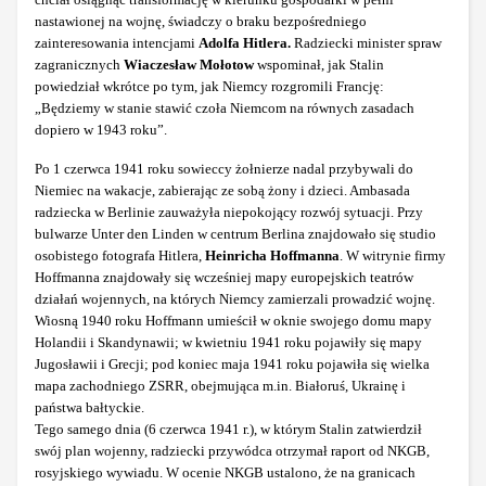
nastawionej na wojnę, świadczy o braku bezpośredniego
zainteresowania intencjami
Adolfa Hitlera.
Radziecki minister spraw
zagranicznych
Wiaczesław Mołotow
wspominał, jak Stalin
powiedział wkrótce po tym, jak Niemcy rozgromili Francję:
„Będziemy w stanie stawić czoła Niemcom na równych zasadach
dopiero w 1943 roku”.
Po 1 czerwca 1941 roku sowieccy żołnierze nadal przybywali do
Niemiec na wakacje, zabierając ze sobą żony i dzieci. Ambasada
radziecka w Berlinie zauważyła niepokojący rozwój sytuacji. Przy
bulwarze Unter den Linden w centrum Berlina znajdowało się studio
osobistego fotografa Hitlera,
Heinricha Hoffmanna
. W witrynie firmy
Hoffmanna znajdowały się wcześniej mapy europejskich teatrów
działań wojennych, na których Niemcy zamierzali prowadzić wojnę.
Wiosną 1940 roku Hoffmann umieścił w oknie swojego domu mapy
Holandii i Skandynawii; w kwietniu 1941 roku pojawiły się mapy
Jugosławii i Grecji; pod koniec maja 1941 roku pojawiła się wielka
mapa zachodniego ZSRR, obejmująca m.in. Białoruś, Ukrainę i
państwa bałtyckie.
Tego samego dnia (6 czerwca 1941 r.), w którym Stalin zatwierdził
swój plan wojenny, radziecki przywódca otrzymał raport od NKGB,
rosyjskiego wywiadu. W ocenie NKGB ustalono, że na granicach