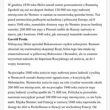
W grudniu 1939 roku Hitler zawarł ważne porozumienie z Rumunią.
Zgodzili się oni na eksport średnio 130 000 ton ropy naftowej
miesięcznie do Niemiec w zamian za nazistowską sprzedaż broni. Tuż
przed niemieckim podbojem zachodniej i północnej Europy, od 6
marca 1940 roku, rumuńskie dostawy ropy do Niemiec jeszcze bardziej
wzrosły; 200 000 ton ropy z Ploeszti trafiło do Rzeszy zarówno w
marcu, jak i kwietniu 1940 roku, jak zauważył rumuński naukowiec
Gavriil Preda.
Wdzięczny Hitler sprzedał Bukaresztowi ciężkie uzbrojenie. Rumuni
obawiali się ewentualnej ekspansji Rosji, która tego lata miała się
zmaterializować w północnej Bukowinie i Besarabii; ale to ostatnie
terytorium należało do Imperium Rosyjskiego od stulecia, aż do I
wojny światowej.
Na początku 1940 roku zużycie ropy naftowej przez ludność cywilną
w Niemczech zostało drastycznie ograniczone, z korzyścią dla
Wehrmachtu. Niemieckie zużycie ropy na cele cywilne wynosiło około
200 000 ton miesięcznie, ale na początku 1940 roku zużycie ropy
przez ludność cywilną spadło do 71 000 ton. Polityka ta pozwalała
nazistom oszczędzać ponad 100 000 ton ropy miesięcznie, co nie było
mało. Klęska Niemiec nad Francją w czerwcu 1940 roku zapewniła im
dostęp do złóż w Pechelbronn w Alzacji we wschodniej Francji. Od