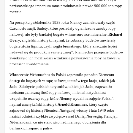
nazistowskiego imperium sama produkowała prawie 900 000 ton ropy
rocznie.
Na początku października 1938 roku Niemcy zaanektowały część
Czechosłowacji, Sudety, które posiadały ograniczone zasoby ropy
naftowej, ale były bardziej bogate w inne surowce mineralne.
Richard
Overy,
angielski historyk, napisał, że „obszary Sudetów zawierały
bogate złoża lignitu, czyli węgla brunatnego, który znacznie lepiej
nadawał się do produkcji syntetycznej”. Niemieckie przejęcie Sudetów
zwiększyło ich możliwości w zakresie pozyskiwania ropy naftowej w
procesach uwodornienia.
Wkroczenie Wehrmachtu do Polski zapewniło ponadto Niemcom
dostęp do bogatych w ropę naftową terenów tego kraju, takich jak
Jasło. Zdobycie polskich terytoriów, takich jak Jasło, zapewniło
nazistom „znaczną ilość ropy naftowej i niemal natychmiast
uzupełniło rezerwy ropy, które Niemcy wydali na zajęcie Polski”,
napisał amerykański historyk
Arnold Krammer,
który często
zajmował się historią Niemiec. Następnej wiosny i lata 1940 roku
naziści odnieśli szybkie zwycięstwa nad Danią, Norwegią, Francją i
Niderlandami, co nie stanowiło nadmiernego obciążenia dla
berlińskich zapasów paliw.