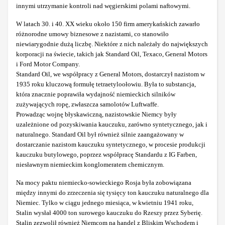
innymi utrzymanie kontroli nad węgierskimi polami naftowymi.
W latach 30. i 40. XX wieku około 150 firm amerykańskich zawarło
różnorodne umowy biznesowe z nazistami, co stanowiło
niewiarygodnie dużą liczbę. Niektóre z nich należały do największych
korporacji na świecie, takich jak Standard Oil, Texaco, General Motors
i Ford Motor Company.
Standard Oil, we współpracy z General Motors, dostarczył nazistom w
1935 roku kluczową formułę tetraetyloołowiu. Była to substancja,
która znacznie poprawiła wydajność niemieckich silników
zużywających ropę, zwłaszcza samolotów Luftwaffe.
Prowadząc wojnę błyskawiczną, nazistowskie Niemcy były
uzależnione od pozyskiwania kauczuku, zarówno syntetycznego, jak i
naturalnego. Standard Oil był również silnie zaangażowany w
dostarczanie nazistom kauczuku syntetycznego, w procesie produkcji
kauczuku butylowego, poprzez współpracę Standardu z IG Farben,
niesławnym niemieckim konglomeratem chemicznym.
Na mocy paktu niemiecko-sowieckiego Rosja była zobowiązana
między innymi do zrzeczenia się tysięcy ton kauczuku naturalnego dla
Niemiec. Tylko w ciągu jednego miesiąca, w kwietniu 1941 roku,
Stalin wysłał 4000 ton surowego kauczuku do Rzeszy przez Syberię.
Stalin zezwolił również Niemcom na handel z Bliskim Wschodem i