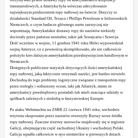
transnarodowych, a Ameryka była wówczas zdecydowanie
największym producentem ropy naftowej na świecie. Dotyczy to
działalności Standard Oil, Texaco i Phillips Petroleum w hitlerowskich
Niemczech, o czym badacze głównego nurtu zazwyczaj nie
wspominają. Amerykańskie dostawy ropy do nazistów niekiedy
docierały przez państwa neutralne, takie jak Szwajcaria i Szwecja.
Dość wcześnie w wojnie, 11 grudnia 1941 roku Hitler wypowiedział
wojnę Ameryce, co z pewnością skomplikowało, ale nie całkowicie
położyło kres dalszym amerykańskim przedsięwzięciom handlowym w
Niemczech.
Dostępnych publicznie statystyk dotyczących ilości amerykańskiej
ropy naftowej, jaką faktycznie otrzymali naziści, jest bardzo niewiele.
Dochodzą do tego problemy logistyczne związane z transportem ropy
przez rozległy i wzburzony ocean, taki jak Atlantyk, mimo że
amerykańscy przedsiębiorcy posiadali lub mieli znaczące udziały w
spółkach zależnych z siedzibą w faszystowskiej Europie.
Po ataku Wehrmachtu na ZSRR 22 czerwca 1941 roku, wschodnie
terytoria okupowane przez nazistów otworzyły Rzeszy nowe źródła
ropy naftowej. Znaczne rezerwy surowców znajdowały się w regionie
Galicji, obejmującym część zachodniej Ukrainy i wschodniej Polski.
Galicja wpadła całkowicie w ręce niemieckie w pierwszych dniach