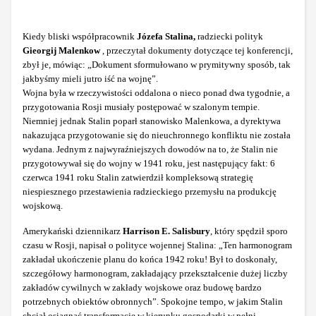
Kiedy bliski współpracownik
Józefa Stalina,
radziecki polityk
Gieorgij Malenkow
, przeczytał dokumenty dotyczące tej konferencji,
zbył je, mówiąc: „Dokument sformułowano w prymitywny sposób, tak
jakbyśmy mieli jutro iść na wojnę”.
Wojna była w rzeczywistości oddalona o nieco ponad dwa tygodnie, a
przygotowania Rosji musiały postępować w szalonym tempie.
Niemniej jednak Stalin poparł stanowisko Malenkowa, a dyrektywa
nakazująca przygotowanie się do nieuchronnego konfliktu nie została
wydana. Jednym z najwyraźniejszych dowodów na to, że Stalin nie
przygotowywał się do wojny w 1941 roku, jest następujący fakt: 6
czerwca 1941 roku Stalin zatwierdził kompleksową strategię
niespiesznego przestawienia radzieckiego przemysłu na produkcję
wojskową.
Amerykański dziennikarz
Harrison E. Salisbury
, który spędził sporo
czasu w Rosji, napisał o polityce wojennej Stalina: „Ten harmonogram
zakładał ukończenie planu do końca 1942 roku! Był to doskonały,
szczegółowy harmonogram, zakładający przekształcenie dużej liczby
zakładów cywilnych w zakłady wojskowe oraz budowę bardzo
potrzebnych obiektów obronnych”. Spokojne tempo, w jakim Stalin
chciał osiągnąć transformację w kierunku gospodarki w pełni