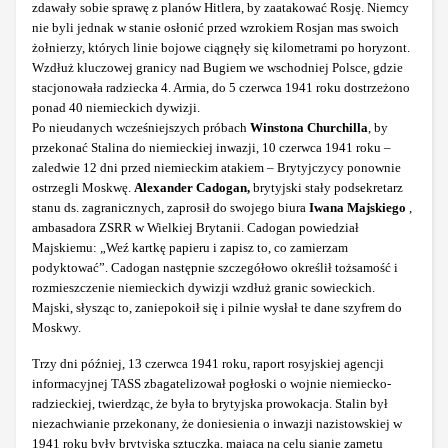
zdawały sobie sprawę z planów Hitlera, by zaatakować Rosję. Niemcy
nie byli jednak w stanie osłonić przed wzrokiem Rosjan mas swoich
żołnierzy, których linie bojowe ciągnęły się kilometrami po horyzont.
Wzdłuż kluczowej granicy nad Bugiem we wschodniej Polsce, gdzie
stacjonowała radziecka 4. Armia, do 5 czerwca 1941 roku dostrzeżono
ponad 40 niemieckich dywizji.
Po nieudanych wcześniejszych próbach
Winstona Churchilla
, by
przekonać Stalina do niemieckiej inwazji, 10 czerwca 1941 roku –
zaledwie 12 dni przed niemieckim atakiem – Brytyjczycy ponownie
ostrzegli Moskwę.
Alexander Cadogan,
brytyjski stały podsekretarz
stanu ds. zagranicznych, zaprosił do swojego biura
Iwana Majskiego
,
ambasadora ZSRR w Wielkiej Brytanii. Cadogan powiedział
Majskiemu: „Weź kartkę papieru i zapisz to, co zamierzam
podyktować”. Cadogan następnie szczegółowo określił tożsamość i
rozmieszczenie niemieckich dywizji wzdłuż granic sowieckich.
Majski, słysząc to, zaniepokoił się i pilnie wysłał te dane szyfrem do
Moskwy.
Trzy dni później, 13 czerwca 1941 roku, raport rosyjskiej agencji
informacyjnej TASS zbagatelizował pogłoski o wojnie niemiecko-
radzieckiej, twierdząc, że była to brytyjska prowokacja. Stalin był
niezachwianie przekonany, że doniesienia o inwazji nazistowskiej w
1941 roku były brytyjską sztuczką, mającą na celu sianie zamętu