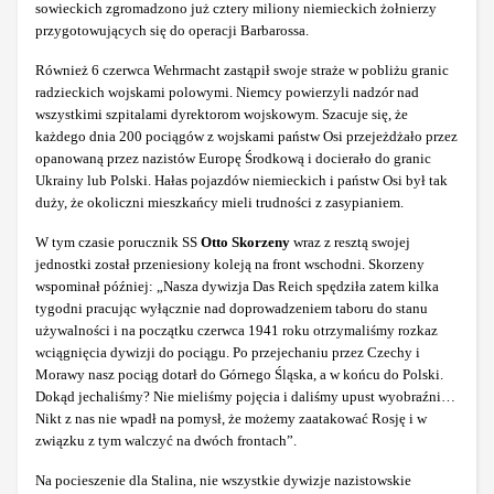
sowieckich zgromadzono już cztery miliony niemieckich żołnierzy
przygotowujących się do operacji Barbarossa.
Również 6 czerwca Wehrmacht zastąpił swoje straże w pobliżu granic
radzieckich wojskami polowymi. Niemcy powierzyli nadzór nad
wszystkimi szpitalami dyrektorom wojskowym. Szacuje się, że
każdego dnia 200 pociągów z wojskami państw Osi przejeżdżało przez
opanowaną przez nazistów Europę Środkową i docierało do granic
Ukrainy lub Polski. Hałas pojazdów niemieckich i państw Osi był tak
duży, że okoliczni mieszkańcy mieli trudności z zasypianiem.
W tym czasie porucznik SS
Otto Skorzeny
wraz z resztą swojej
jednostki został przeniesiony koleją na front wschodni. Skorzeny
wspominał później: „Nasza dywizja Das Reich spędziła zatem kilka
tygodni pracując wyłącznie nad doprowadzeniem taboru do stanu
używalności i na początku czerwca 1941 roku otrzymaliśmy rozkaz
wciągnięcia dywizji do pociągu. Po przejechaniu przez Czechy i
Morawy nasz pociąg dotarł do Górnego Śląska, a w końcu do Polski.
Dokąd jechaliśmy? Nie mieliśmy pojęcia i daliśmy upust wyobraźni…
Nikt z nas nie wpadł na pomysł, że możemy zaatakować Rosję i w
związku z tym walczyć na dwóch frontach”.
Na pocieszenie dla Stalina, nie wszystkie dywizje nazistowskie