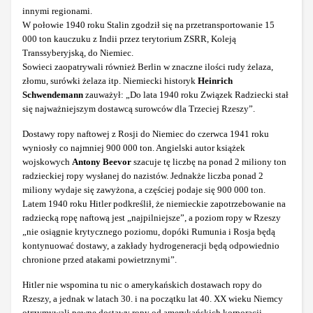
innymi regionami.
W połowie 1940 roku Stalin zgodził się na przetransportowanie 15
000 ton kauczuku z Indii przez terytorium ZSRR, Koleją
Transsyberyjską, do Niemiec.
Sowieci zaopatrywali również Berlin w znaczne ilości rudy żelaza,
złomu, surówki żelaza itp. Niemiecki historyk
Heinrich
Schwendemann
zauważył: „Do lata 1940 roku Związek Radziecki stał
się najważniejszym dostawcą surowców dla Trzeciej Rzeszy”.
Dostawy ropy naftowej z Rosji do Niemiec do czerwca 1941 roku
wyniosły co najmniej 900 000 ton. Angielski autor książek
wojskowych
Antony Beevor
szacuje tę liczbę na ponad 2 miliony ton
radzieckiej ropy wysłanej do nazistów. Jednakże liczba ponad 2
miliony wydaje się zawyżona, a częściej podaje się 900 000 ton.
Latem 1940 roku Hitler podkreślił, że niemieckie zapotrzebowanie na
radziecką ropę naftową jest „najpilniejsze”, a poziom ropy w Rzeszy
„nie osiągnie krytycznego poziomu, dopóki Rumunia i Rosja będą
kontynuować dostawy, a zakłady hydrogeneracji będą odpowiednio
chronione przed atakami powietrznymi”.
Hitler nie wspomina tu nic o amerykańskich dostawach ropy do
Rzeszy, a jednak w latach 30. i na początku lat 40. XX wieku Niemcy
otrzymywali pewne dostawy ropy od amerykańskich korporacji