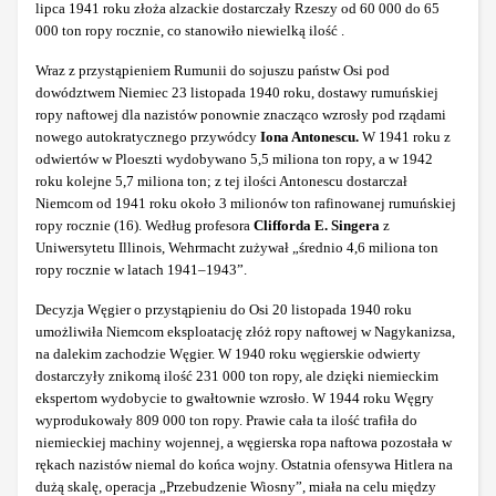
lipca 1941 roku złoża alzackie dostarczały Rzeszy od 60 000 do 65
000 ton ropy rocznie, co stanowiło niewielką ilość .
Wraz z przystąpieniem Rumunii do sojuszu państw Osi pod
dowództwem Niemiec 23 listopada 1940 roku, dostawy rumuńskiej
ropy naftowej dla nazistów ponownie znacząco wzrosły pod rządami
nowego autokratycznego przywódcy
Iona Antonescu.
W 1941 roku z
odwiertów w Ploeszti wydobywano 5,5 miliona ton ropy, a w 1942
roku kolejne 5,7 miliona ton; z tej ilości Antonescu dostarczał
Niemcom od 1941 roku około 3 milionów ton rafinowanej rumuńskiej
ropy rocznie (16). Według profesora
Clifforda E. Singera
z
Uniwersytetu Illinois, Wehrmacht zużywał „średnio 4,6 miliona ton
ropy rocznie w latach 1941–1943”.
Decyzja Węgier o przystąpieniu do Osi 20 listopada 1940 roku
umożliwiła Niemcom eksploatację złóż ropy naftowej w Nagykanizsa,
na dalekim zachodzie Węgier. W 1940 roku węgierskie odwierty
dostarczyły znikomą ilość 231 000 ton ropy, ale dzięki niemieckim
ekspertom wydobycie to gwałtownie wzrosło. W 1944 roku Węgry
wyprodukowały 809 000 ton ropy. Prawie cała ta ilość trafiła do
niemieckiej machiny wojennej, a węgierska ropa naftowa pozostała w
rękach nazistów niemal do końca wojny. Ostatnia ofensywa Hitlera na
dużą skalę, operacja „Przebudzenie Wiosny”, miała na celu między