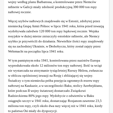
wojny według planu Barbarossa, a kontrolowane przez Niemców
rafinerie w Galicji miały zdolność produkcyjną 390 000 ton ropy
naftowej rocznie.
Więcej szybów naftowych znajdowało się w Estonii, zdobytej przez
niemiecką Grupę Armii Północ w lipcu 1941 roku, która przed inwazją
wydobywała zaledwie 120 000 ton ropy łupkowej rocznie. Wojska
rosyjskie w dużej mierze zniszczyły estońskie rafinerie, ale Niemcy
szybko je przywrócili do działania. Niewielkie ilości ropy znajdowały
się na zachodniej Ukrainie, w Drohobyczu, który został zajęty przez
Wehrmacht na początku lipca 1941 roku.
W tym pamiętnym roku 1941, kontrolowana przez nazistów Europa
wyprodukowała około 12 milionów ton ropy naftowej. Ilość ta wciąż
nie wystarczała na utrzymanie tysiącletniej Rzeszy Hitlera, zwłaszcza
w obliczu opóźnionej inwazji na Rosję i zbliżającej się wojny.
Świadczy o tym niemiecka próba przejęcia ogromnych rezerw ropy
naftowej na Kaukazie, a w szczególności Baku, stolicy Azerbejdżanu,
które podczas II wojny światowej dostarczało Związkowi
Radzieckiemu 80% jego ropy. Wydobycie z odwiertów w Baku
osiągnęło szczyt w 1941 roku, dostarczając Rosjanom zawrotne 23,5
miliona ton ropy, czyli około dwa razy więcej niż w 1941 roku, kiedy
to państwa Osi miały do dyspozycji.