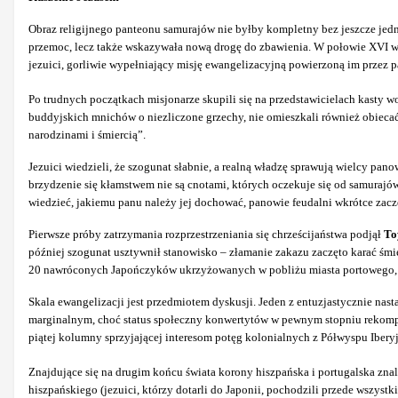
Obraz religijnego panteonu samurajów nie byłby kompletny bez jeszcze jedn
przemoc, lecz także wskazywała nową drogę do zbawienia. W połowie XVI wie
jezuici, gorliwie wypełniający misję ewangelizacyjną powierzoną im przez 
Po trudnych początkach misjonarze skupili się na przedstawicielach kasty w
buddyjskich mnichów o niezliczone grzechy, nie omieszkali również obiecać
narodzinami i śmiercią”.
Jezuici wiedzieli, że szogunat słabnie, a realną władzę sprawują wielcy panow
brzydzenie się kłamstwem nie są cnotami, których oczekuje się od samurajów
wiedzieć, jakiemu panu należy jej dochować, panowie feudalni wkrótce zaczę
Pierwsze próby zatrzymania rozprzestrzeniania się chrześcijaństwa podjął
To
później szogunat usztywnił stanowisko – złamanie zakazu zaczęto karać śmie
20 nawróconych Japończyków ukrzyżowanych w pobliżu miasta portowego, 
Skala ewangelizacji jest przedmiotem dyskusji. Jeden z entuzjastycznie
nast
marginalnym, choć status społeczny konwertytów w pewnym stopniu rekompe
piątej kolumny sprzyjającej interesom potęg kolonialnych z Półwyspu Ibery
Znajdujące się na drugim końcu świata korony hiszpańska i portugalska zna
hiszpańskiego (jezuici, którzy dotarli do Japonii, pochodzili przede wszyst