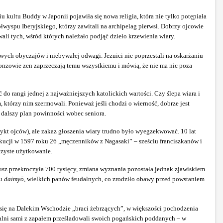
kultu Buddy w Japonii pojawiła się nowa religia, która nie tylko potępiała
wyspu Iberyjskiego, którzy zawitali na archipelag pierwsi. Dobrzy ojcowie
wali tych, wśród których należało podjąć
dzieło krzewienia wiary.
wych obyczajów i niebywałej odwagi. Jezuici nie poprzestali na oskarżaniu
bonzowie zen zaprzeczają temu wszystkiemu i mówią, że nie ma nic poza
ć do rangi jednej z najważniejszych katolickich wartości. Czy ślepa wiara i
 którzy nim szermowali. Ponieważ jeśli chodzi o wierność, dobrze jest
 dalszy plan powinności wobec seniora.
ykt ojców), ale zakaz głoszenia wiary trudno było wyegzekwować. 10 lat
zekucji w 1597 roku 26 „męczenników z Nagasaki” – sześciu franciszkanów i
zyste użytkowanie.
sz przekroczyła 700 tysięcy, zmiana wyznania pozostała jednak zjawiskiem
lu
daimyō,
wielkich panów feudalnych, co zrodziło obawy przed powstaniem
a się na Dalekim Wschodzie „braci żebrzących”, w większości pochodzenia
alni sami z zapałem prześladowali swoich pogańskich poddanych – w