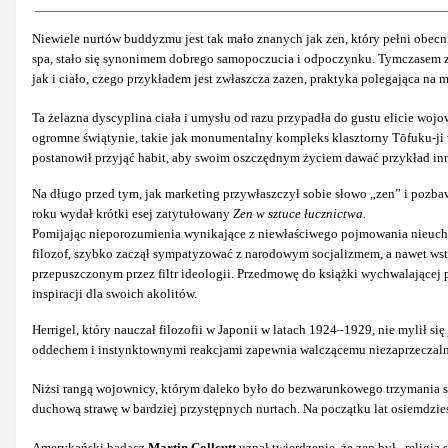
Niewiele nurtów buddyzmu jest tak mało znanych jak zen, który pełni obec
spa, stało się synonimem dobrego samopoczucia i odpoczynku. Tymczasem ze
jak i ciało, czego przykładem jest zwłaszcza zazen, praktyka polegająca na
Ta żelazna dyscyplina ciała i umysłu od razu przypadła do gustu elicie wo
ogromne świątynie, takie jak monumentalny kompleks klasztorny Tōfuku-ji
postanowił przyjąć habit, aby swoim oszczędnym życiem dawać przykład in
Na długo przed tym, jak marketing przywłaszczył sobie słowo „zen” i pozb
roku wydał krótki esej zatytułowany
Zen w sztuce łucznictwa.
Pomijając nieporozumienia wynikające z niewłaściwego pojmowania nieuchwy
filozof, szybko zaczął sympatyzować z narodowym socjalizmem, a nawet wst
przepuszczonym przez filtr ideologii. Przedmowę do książki wychwalającej
inspiracji dla swoich akolitów.
Herrigel, który nauczał filozofii w Japonii w latach 1924–1929, nie mylił 
oddechem i instynktownymi reakcjami zapewnia walczącemu niezaprzeczaln
Niżsi rangą wojownicy, którym daleko było do bezwarunkowego trzymania si
duchową strawę w bardziej przystępnych nurtach. Na początku lat osiemdzi
Amerykański badacz
Martin Collcutt
uznał twierdzenie, że zen był „religią