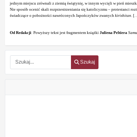
jednym miejscu zrównali z ziemią świątynię, w innym wycięli w pień miesz
Nie sposób ocenić skali rozprzestrzeniania się katolicyzmu – protestanci
roz
świadczące o pobożności nawróconych Japończyków zwanych
kirishitan
. [
Od Redakcji
: Powyższy tekst jest fragmentem książki
Juliena Peltiera
Samu
Szukaj
Szukaj