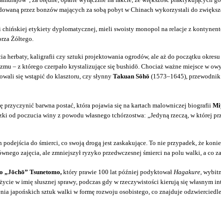
budowaną przez bonzów mających za sobą pobyt w Chinach wykorzystali do zwiększ
hińskiej etykiety dyplomatycznej, mieli swoisty monopol na relacje z kontynent
rza Żółtego.
ia herbaty, kaligrafii czy sztuki projektowania ogrodów, ale aż do początku okre
zmu – z którego czerpało krystalizujące się bushidō. Chociaż ważne miejsce w ow
wali się wstąpić do klasztoru, czy słynny
Takuan Sōhō
(1573–1645), przewodnik
ę przyczynić barwna postać, która pojawia się na kartach malowniczej biografii
Mi
ki od poczucia winy z powodu własnego tchórzostwa: „Jedyną rzeczą, w której prze
podejścia do śmierci, co swoją drogą jest zaskakujące. To nie przypadek, że kon
o zajęcia, ale zmniejszył ryzyko przedwczesnej śmierci na polu walki, a co za 
 „Jōchō” Tsunetomo,
który prawie 100 lat później podyktował
Hagakure,
wybitn
życie w imię słusznej sprawy, podczas gdy w rzeczywistości kierują się własnym 
ia japońskich sztuk walki w formę rozwoju osobistego, co znajduje odzwierciedl