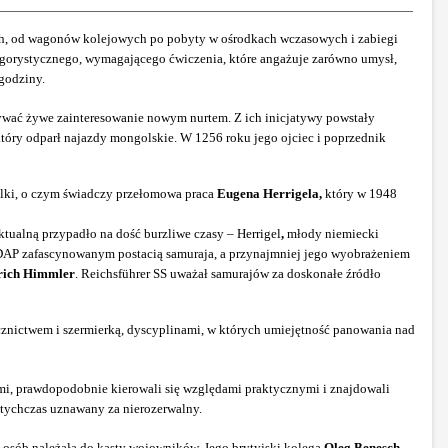
tach, od wagonów kolejowych po pobyty w ośrodkach wczasowych i zabiegi
rygorystycznego, wymagającego ćwiczenia, które angażuje zarówno umysł,
 godziny.
azywać żywe zainteresowanie nowym nurtem. Z ich inicjatywy powstały
óry odparł najazdy mongolskie. W 1256 roku jego ojciec i poprzednik
alki, o czym świadczy przełomowa praca
Eugena Herrigela,
który w 1948
ualną przypadło na dość burzliwe czasy – Herrigel
,
młody niemiecki
NSDAP zafascynowanym postacią samuraja, a przynajmniej jego wyobrażeniem
rich Himmler
. Reichsführer SS uważał samurajów za doskonałe źródło
łucznictwem i szermierką, dyscyplinami, w których umiejętność panowania nad
mi, prawdopodobnie kierowali się względami praktycznymi i znajdowali
otychczas uznawany za nierozerwalny.
go osób należała do kasty wojowników. Jego brytyjski kolega
Oleg Benesch