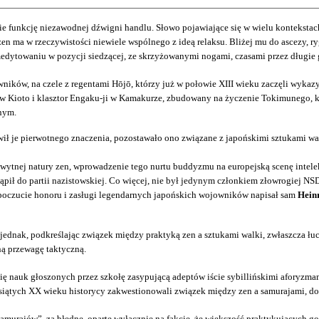
nie funkcję niezawodnej dźwigni handlu. Słowo pojawiające się w wielu konteks
n ma w rzeczywistości niewiele wspólnego z ideą relaksu. Bliżej mu do ascezy, 
 medytowaniu w pozycji siedzącej, ze skrzyżowanymi nogami, czasami przez długie
jowników, na czele z regentami Hōjō, którzy już w połowie XIII wieku zaczęli wyk
 w Kioto i klasztor Engaku-ji w Kamakurze, zbudowany na życzenie
Tokimunego, kt
nym.
awił je pierwotnego znaczenia, pozostawało ono związane z japońskimi sztukami w
tnej natury zen, wprowadzenie tego nurtu buddyzmu na europejską scenę intelekt
ąpił do partii nazistowskiej. Co więcej, nie był jedynym członkiem złowrogiej 
 poczucie honoru i zasługi legendarnych japońskich wojowników napisał sam
Hein
się jednak, podkreślając związek między praktyką zen a sztukami walki, zwłaszcza 
ą przewagę taktyczną.
ę nauk głoszonych przez szkołę zasypującą adeptów iście sybillińskimi aforyzma
esiątych XX wieku historycy zakwestionowali związek między zen a samurajami, d
 samurajów”, za błędne, oparte wyłącznie na fakcie, że większość praktykujących 