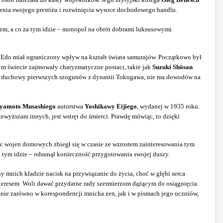
enia swojego prestiżu i rozwinięcia wysoce dochodowego handlu.
em, a co za tym idzie – monopol na obrót dobrami luksusowymi
su Edo miał ograniczony wpływ na kształt świata samurajów. Początkowo był
ym świecie zajmowały charyzmatyczne postaci, takie jak
Suzuki Shōsan
 duchowy pierwszych szogunów z dynastii Tokugawa, nie ma dowodów na
yamoto Musashiego
autorstwa
Yoshikawy Eijiego
, wydanej w 1935 roku.
wyższam innych, jest wstręt do śmierci. Prawdę mówiąc, to dzięki
iec wojen domowych zbiegł się w czasie ze wzrostem zainteresowania tym
tym idzie – odsunął konieczność przygotowania swojej duszy.
y mnich kładzie nacisk na przywiązanie do życia, choć w głębi serca
interesem. Woli dawać przydatne rady szermierzom dążącym do osiągnięcia
enie zarówno w korespondencji mnicha zen, jak i w pismach jego uczniów,