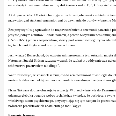
ostro skrytykował samolubną naturę shikkenów z rodu Hōjō, którzy sieć z
Aż do początków XV wieku buddyjscy duchowni, obeznani z subtelnościami c
przewożonymi statkami uprawnionymi do zawijania do portów w basenie Mo
Zen przyczynił się wprawdzie do rozpowszechnienia ceremonii parzenia i pic
jedynie jednym z nurtów – obok taoizmu, a przede wszystkim neokonfucjani
(1579–1655), jeden z wojowników, którzy pod koniec swojego życia zdecydo
to, że ich nauki były szeroko rozpowszechniane.
Jeśli wierzyć Beneschowi, do wzrostu zainteresowania tym ostatnim mogła si
Natomiast Suzuki Shōsan szczerze wyznał, że szukał w buddyzmie zen uciecz
tchórzostwu przetrwałem tak długo”.
Warto zauważyć, że stosunek samurajów do zen ewoluował równolegle do ich 
nurtem buddyzmu. Pokój pozbawił wprawdzie zawodowych wojowników główneg
Pisma Takuana dobrze obrazują tę sytuację. W przeciwieństwie do
Yamamoto
odczuwa głęboką pogardę wobec tych, którzy twierdzą, że poświęcają swoje 
właściwego stanu psychicznego, przyczyniając się tym samym do przeobrażen
zwłaszcza przedstawicieli znamienitego rodu Yagyū.
Kuszenie Jezusem