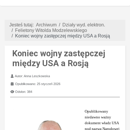
Jesteś tutaj:
Archiwum
Działy wyd. elektron.
Felietony Witolda Modzelewskiego
Koniec wojny zastępczej między USA a Rosją
Koniec wojny zastępczej
między USA a Rosją
Szczegóły
Autor:
Anna Leszkowska
Opublikowano: 25 styczeń 2026
Odsłon: 384
Opublikowany
niedawno ważny
dokument władz USA
pod nazwą Narodowej