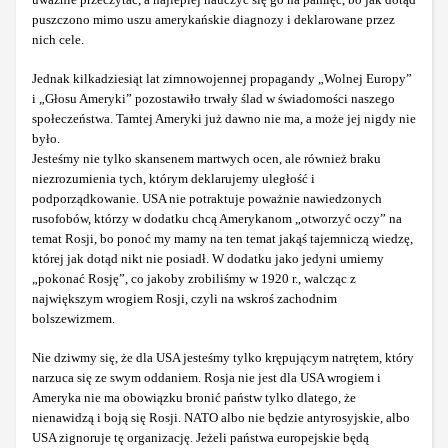
puszczono mimo uszu amerykańskie diagnozy i deklarowane przez
nich cele.
Jednak kilkadziesiąt lat zimnowojennej propagandy „Wolnej Europy”
i „Głosu Ameryki” pozostawiło trwały ślad w świadomości naszego
społeczeństwa. Tamtej Ameryki już dawno nie ma, a może jej nigdy nie
było.
Jesteśmy nie tylko skansenem martwych ocen, ale również braku
niezrozumienia tych, którym deklarujemy uległość i
podporządkowanie. USA nie potraktuje poważnie nawiedzonych
rusofobów, którzy w dodatku chcą Amerykanom „otworzyć oczy” na
temat Rosji, bo ponoć my mamy na ten temat jakąś tajemniczą wiedzę,
której jak dotąd nikt nie posiadł. W dodatku jako jedyni umiemy
„pokonać Rosję”, co jakoby zrobiliśmy w 1920 r., walcząc z
największym wrogiem Rosji, czyli na wskroś zachodnim
bolszewizmem.
Nie dziwmy się, że dla USA jesteśmy tylko krępującym natrętem, który
narzuca się ze swym oddaniem. Rosja nie jest dla USA wrogiem i
Ameryka nie ma obowiązku bronić państw tylko dlatego, że
nienawidzą i boją się Rosji. NATO albo nie będzie antyrosyjskie, albo
USA zignoruje tę organizację. Jeżeli państwa europejskie będą