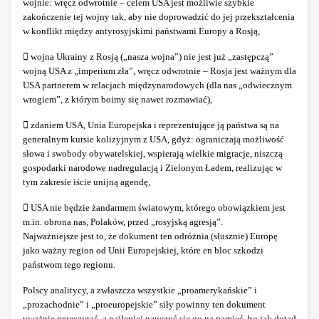
wojnie: wręcz odwrotnie – celem USA jest możliwie szybkie
zakończenie tej wojny tak, aby nie doprowadzić do jej przekształcenia
w konflikt między antyrosyjskimi państwami Europy a Rosją,
 wojna Ukrainy z Rosją („nasza wojna”) nie jest już „zastępczą”
wojną USA z „imperium zła”, wręcz odwrotnie – Rosja jest ważnym dla
USA partnerem w relacjach międzynarodowych (dla nas „odwiecznym
wrogiem”, z którym boimy się nawet rozmawiać),
 zdaniem USA, Unia Europejska i reprezentujące ją państwa są na
generalnym kursie kolizyjnym z USA, gdyż: ograniczają możliwość
słowa i swobody obywatelskiej, wspierają wielkie migracje, niszczą
gospodarki narodowe nadregulacją i Zielonym Ładem, realizując w
tym zakresie iście unijną agendę,
 USA nie będzie żandarmem światowym, którego obowiązkiem jest
m.in. obrona nas, Polaków, przed „rosyjską agresją”.
Najważniejsze jest to, że dokument ten odróżnia (słusznie) Europę
jako ważny region od Unii Europejskiej, które en bloc szkodzi
państwom tego regionu.
Polscy analitycy, a zwłaszcza wszystkie „proamerykańskie” i
„prozachodnie” i „proeuropejskie” siły powinny ten dokument
uważnie przeczytać, a najlepiej nauczyć się go na pamięć, bo jak dotąd