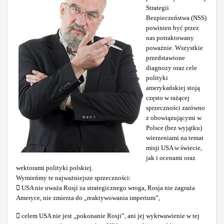
Strategii
Bezpieczeństwa (NSS)
powinien być przez
nas potraktowany
poważnie. Wszystkie
przedstawione
diagnozy oraz cele
polityki
amerykańskiej stoją
często w rażącej
sprzeczności zarówno
z obowiązującymi w
Polsce (bez wyjątku)
wierzeniami na temat
misji USA w świecie,
jak i ocenami oraz
wektorami polityki polskiej.
Wymieńmy te najważniejsze sprzeczności:
 USA nie uważa Rosji za strategicznego wroga, Rosja nie zagraża
Ameryce, nie zmierza do „reaktywowania imperium”,
 celem USA nie jest „pokonanie Rosji”, ani jej wykrwawienie w tej