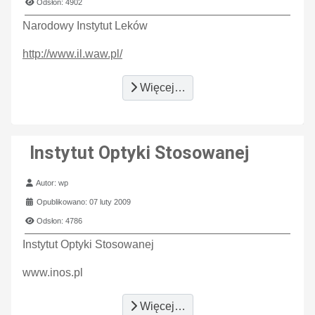
Odsłon: 4902
Narodowy Instytut Leków
http://www.il.waw.pl/
Więcej…
Instytut Optyki Stosowanej
Szczegóły
Autor:
wp
Opublikowano: 07 luty 2009
Odsłon: 4786
Instytut Optyki Stosowanej
www.inos.pl
Więcej…