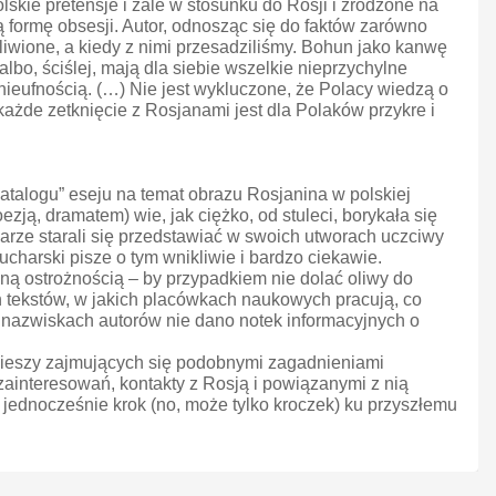
kie pretensje i żale w stosunku do Rosji i zrodzone na
 formę obsesji. Autor, odnosząc się do faktów zarówno
dliwione, a kiedy z nimi przesadziliśmy. Bohun jako kanwę
bo, ściślej, mają dla siebie wszelkie nieprzychylne
ieufnością. (…) Nie jest wykluczone, że Polacy wiedzą o
ażde zetknięcie z Rosjanami jest dla Polaków przykre i
talogu” eseju na temat obrazu Rosjanina w polskiej
ezją, dramatem) wie, jak ciężko, od stuleci, borykała się
isarze starali się przedstawiać w swoich utworach uczciwy
charski pisze o tym wnikliwie i bardzo ciekawie.
ną ostrożnością – by przypadkiem nie dolać oliwy do
h tekstów, w jakich placówkach naukowych pracują, co
 nazwiskach autorów nie dano notek informacyjnych o
ucieszy zajmujących się podobnymi zagadnieniami
zainteresowań, kontakty z Rosją i powiązanymi z nią
o jednocześnie krok (no, może tylko kroczek) ku przyszłemu