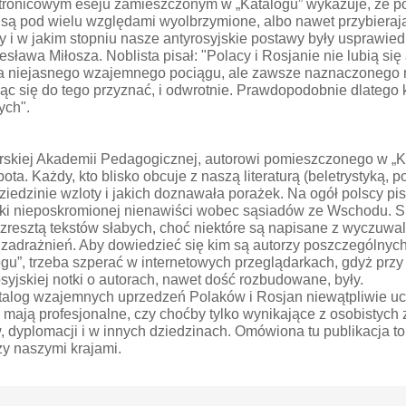
tronicowym eseju zamieszczonym w „Katalogu” wykazuje, że pols
 są pod wielu względami wyolbrzymione, albo nawet przybierają
dy i w jakim stopniu nasze antyrosyjskie postawy były usprawie
a Miłosza. Noblista pisał: "Polacy i Rosjanie nie lubią się al
cza niejasnego wzajemnego pociągu, ale zawsze naznaczonego n
ąc się do tego przyznać, i odwrotnie. Prawdopodobnie dlatego k
ych".
skiej Akademii Pedagogicznej, autorowi pomieszczonego w „Ka
a. Każdy, kto blisko obcuje z naszą literaturą (beletrystyką, po
dziedzinie wzloty i jakich doznawała porażek. Na ogół polscy p
taki nieposkromionej nienawiści wobec sąsiadów ze Wschodu. Su
 zresztą tekstów słabych, choć niektóre są napisane z wyczuwal
 zadrażnień. Aby dowiedzieć się kim są autorzy poszczególnyc
gu”, trzeba szperać w internetowych przeglądarkach, gdyż przy
osyjskiej notki o autorach, nawet dość rozbudowane, były.
) Katalog wzajemnych uprzedzeń Polaków i Rosjan niewątpliwie 
 mają profesjonalne, czy choćby tylko wynikające z osobistych 
w, dyplomacji i w innych dziedzinach. Omówiona tu publikacja t
zy naszymi krajami.