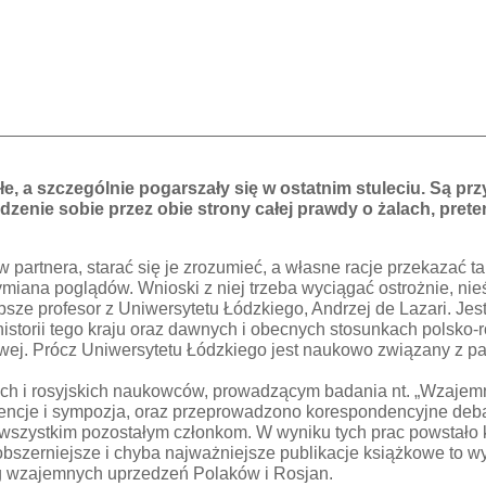
, a szczególnie pogarszały się w ostatnim stuleciu. Są prz
zenie sobie przez obie strony całej prawdy o żalach, prete
artnera, starać się je zrozumieć, a własne racje przekazać tak
miana poglądów. Wnioski z niej trzeba wyciągać ostrożnie, nie
sze profesor z Uniwersytetu Łódzkiego, Andrzej de Lazari. Jes
storii tego kraju oraz dawnych i obecnych stosunkach polsko-ros
rowej. Prócz Uniwersytetu Łódzkiego jest naukowo związany z p
skich i rosyjskich naukowców, prowadzącym badania nt. „Wzaje
ncje i sympozja, oraz przeprowadzono korespondencyjne debaty
zystkim pozostałym członkom. W wyniku tych prac powstało ki
bszerniejsze i chyba najważniejsze publikacje książkowe to wy
og wzajemnych uprzedzeń Polaków i Rosjan.