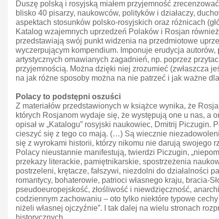
Duszę polską i rosyjską miałem przyjemność zrecenzować w
blisko 40 pisarzy, naukowców, polityków i działaczy, duch
aspektach stosunków polsko-rosyjskich oraz różnicach (g
Katalog wzajemnych uprzedzeń Polaków i Rosjan również jes
przedstawiają swój punkt widzenia na przedmiotowe uprzedze
wyczerpującym kompendium. Imponuje erudycja autorów, p
artystycznych omawianych zagadnień, np. poprzez przytacza
przyjemnością. Można dzięki niej zrozumieć (zwłaszcza jeś
na jak różne sposoby można na nie patrzeć i jak ważne dl
Polacy to podstępni oszuści
Z materiałów przedstawionych w książce wynika, że Rosja
których Rosjanom wydaje się, że występują one u nas, a o
opisał w „Katalogu” rosyjski naukowiec, Dmitrij Piczugin. P
cieszyć się z tego co mają. (…) Są wiecznie niezadowolen
się z wyrokami historii, którzy nikomu nie darują swojego
Polacy nieustannie manifestują, twierdzi Piczugin, „niepo
przekazy literackie, pamiętnikarskie, spostrzeżenia naukowc
postrzeleni, krętacze, fałszywi, niezdolni do działalności 
romantycy, bohaterowie, patrioci własnego kraju, bracia-Sł
pseudoeuropejskość, złośliwość i niewdzięczność, anarchia
codziennym zachowaniu – oto tylko niektóre typowe cechy 
niżeli własnej ojczyźnie”. I tak dalej na wielu stronach 
historycznych.