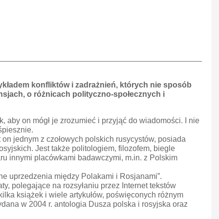
ykładem konfliktów i zadrażnień, których nie sposób
nsjach, o różnicach polityczno-społecznych i
, aby on mógł je zrozumieć i przyjąć do wiadomości. I nie
śpiesznie.
t on jednym z czołowych polskich rusycystów, posiada
yjskich. Jest także politologiem, filozofem, biegle
aru innymi placówkami badawczymi, m.in. z Polskim
mne uprzedzenia między Polakami i Rosjanami”.
, polegające na rozsyłaniu przez Internet tekstów
lka książek i wiele artykułów, poświęconych różnym
dana w 2004 r. antologia Dusza polska i rosyjska oraz