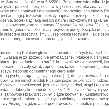
 „Sprawach Nauki” w nr 7-8/2004. Przypomnę więc tylko, iż je
ownych – polskich i rosyjskich, w większości szeroko znanych –
łównie emocjonalnych i mentalnych) i zadrażnieniach między Po
t antologią, też zawiera teksty napisane przez polskich i ros
nia, dociekając jaka jest ich natura i przyczyny. Książka nie j
ieczołowitość, zarazem barwność wywodów, wnikliwość ocen, 
nie fragmentów polskiej czy rosyjskiej poezji. Książka dostar
li przedtem przeczytaliśmy Duszę polską i rosyjską), jak złoż
a codziennego obcowania obu nacji jest ich poznanie.
nie nie lubią Polaków głównie z powodu niektórych naszych ce
ni uważają je za szczególnie antypatyczne, irytujące lub śmi
olacy – jego zdaniem - to naród „buntowników i wichrzycieli, któ
i, obrażeni na cały świat, zupełnie pozbawieni zbawiennej pok
 rzeczywistego lub domniemanego cierpienia”.
mierną pychę, arogancję i wyniosłość (…), dumę z przynależnośc
ów i wiele innych źródeł, Piczugin pisze, że „Polacy to ludzie, 
państwowej, niewdzięczni, jezuici-katolicy, nadęci, skąpi i rozrz
owianie, dobrzy kompani do kieliszka”. Po czym znów sypią się z
, samowola i brak dyscypliny, ciągłe knowanie i kunktatorstwo,
polskiego charakteru w ujęciu tylko niektórych obserwatorów r
rozprawy Piczugina, gdzie autor przeprowadza też analizę postrz