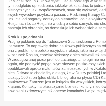
Dr Michał Bohun z Uniwersytetu Jagiellońskiego w aż stus
tym podglebiu uprzedzenia, jakkolwiek zasadne, to jednak
historycznych jak i współczesnych, stara się wykazać, kie
swych wywodów przytacza passus z Rodzinnej Europy Czesław
uczucia, od pogardy, odrazy do nienawiści, co nie wyklu
Rosjanach to, co Rosjanie wiedzą o sobie samych, nie chc
nastraja ich obronnie, bo demaskuje ich wobec siebie sam
Krok ku pojednaniu
Pragnę pokłonić się dr. Tadeuszowi Sucharskiemu z Pomor
literaturze. To naprawdę dobra naukowo-publicystyczna robot
ona z problemem polsko-rosyjskich relacji, jakie ma w tej 
wizerunek Rosjan, chociaż niektórzy z nich miewali też a
W zredagowanej przez prof. de Lazariego antologii nie ma
ognia, nie podsycić popędliwym słowem polsko-rosyjskich
opublikowali oprócz materiałów zamieszczonych w „Katalo
nich. Dziwne to chociażby dlatego, że w Duszy polskiej i r
Liczący 560 stron (plus obfita bibliografia na płycie CD
naukowców. Zarazem jest to książka dla wszystkich, którzy
krajami. Kontakty na płaszczyźnie biznesu, kultury, medió
stworzeniu zdrowszych niż obecne kontaktów i więzi międ