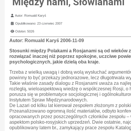
Między nami, Słowianami
Szczegóły
Autor:
Romuald Karyś
Opublikowano: 23 czerwiec 2007
Odsłon: 5026
Autor:
Romuald Karyś 2006-11-09
Stosunki między Polakami a Rosjanami są od wieków złe
rozwiązać inaczej niż poprzez spokojne, uczciwe powied
psychologicznych, jakie dzielą oba kraje.
Trzeba z wielką uwagą i dobrą wolą wysłuchać argumentów p
powinny to być przekazy jednorazowe, lecz długotrwała wy
Takie właśnie zasady dialogu z Rosjanami uważa za najlep
rozległą, wieloaspektową wiedzę o współczesnej Rosji, o hi
porusza się w problematyce socjologicznej i ogólnokultu
Instytutem Spraw Międzynarodowych.
De Lazari od kilku lat kierował zespołem złożonym z pol
Przeanalizowano ogromną ilość materiałów, odbyto konfere
opracowanych przez poszczególnych członków zespołu – ws
aspektom polsko-rosyjskich uprzedzeń. Dwie ostatnie, najo
opublikowany latem br., zamykający prace zespołu Katal