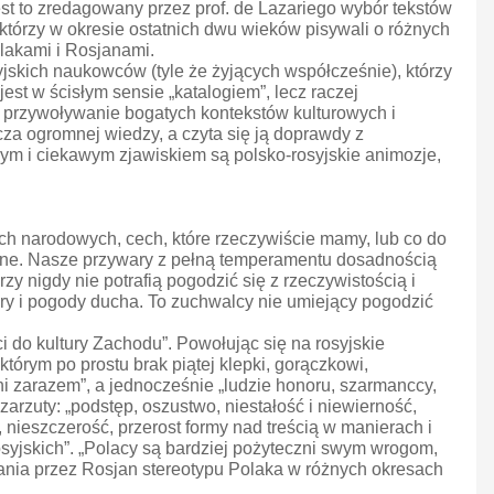
st to zredagowany przez prof. de Lazariego wybór tekstów
 którzy w okresie ostatnich dwu wieków pisywali o różnych
lakami i Rosjanami.
yjskich naukowców (tyle że żyjących współcześnie), którzy
est w ścisłym sensie „katalogiem”, lecz raczej
przywoływanie bogatych kontekstów kulturowych i
cza ogromnej wiedzy, a czyta się ją doprawdy z
onym i ciekawym zjawiskiem są polsko-rosyjskie animozje,
ch narodowych, cech, które rzeczywiście mamy, lub co do
eszne. Nasze przywary z pełną temperamentu dosadnością
rzy nigdy nie potrafią pogodzić się z rzeczywistością i
ory i pogody ducha. To zuchwalcy nie umiejący pogodzić
i do kultury Zachodu”. Powołując się na rosyjskie
którym po prostu brak piątej klepki, gorączkowi,
utni zarazem”, a jednocześnie „ludzie honoru, szarmanccy,
arzuty: „podstęp, oszustwo, niestałość i niewierność,
 nieszczerość, przerost formy nad treścią w manierach i
osyjskich”. „Polacy są bardziej pożyteczni swym wrogom,
egania przez Rosjan stereotypu Polaka w różnych okresach