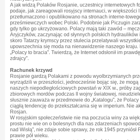
A jak widzą Polaków Rosjanie, uczestnicy internetowych fo
podaje, jak zareagowali rosyjscy internauci, w większości
przetłumaczono i opublikowano na stronach interne-towego
prześmiewczych wobec Polski. Podobnie jak Piczugin zarzu
gdy tylko go ukrzyżowano. Polacy mają taki zawód – męczen
Aryjczyków, zaczynając od słynnych polskich hydraulików i
skoro Tatarzy krymscy przez stulecia przelatywali wszystki
upowszechnia się moda na nienawidzenie naszego kraju. Inte
„Polacy to bracia”. Twierdzą, że Internet odsłonił im praw
zdrajcy”.
Rachunek krzywd
Rosjanie gardzą Polakami z powodu wyolbrzymianych prze
wyrządzili w przeszłości, jednocześnie bojąc się, że mog
naszych niepodległościowych powstań w XIX w., próby zagarn
zbiorowych mordów podczas II wojny światowej, nieudziel
słusznie zauważa w przedmowie do „Katalogu”, że Polacy mo
ciągłą tendencję do przekształcania się w imperium. Nie a
Rosjan.
W rosyjskim społeczeństwie nie ma poczucia winy za więk
prostu nie wie on o bolesnych dla nas zdarzeniach spowodo
nad Wisłą”, nie zdaje sobie sprawy, że rok 1945 przyniósł
prawie pół wieku.