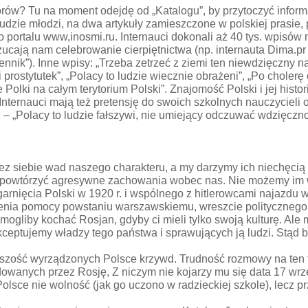
rów? Tu na moment odejdę od „Katalogu”, by przytoczyć informacj
 ludzie młodzi, na dwa artykuły zamieszczone w polskiej prasie,
 portalu www,inosmi.ru. Internauci dokonali aż 40 tys. wpisów 
cają nam celebrowanie cierpiętnictwa (np. internauta Dima.pr 
nik”). Inne wpisy: „Trzeba zetrzeć z ziemi ten niewdzięczny n
 prostytutek”, „Polacy to ludzie wiecznie obrażeni”, „Po chole
e Polki na całym terytorium Polski”. Znajomość Polski i jej hist
rnauci mają też pretensję do swoich szkolnych nauczycieli o to
dę – „Polacy to ludzie fałszywi, nie umiejący odczuwać wdzięczno
z siebie wad naszego charakteru, a my darzymy ich niechęcią 
ą powtórzyć agresywne zachowania wobec nas. Nie możemy im wyb
ięcia Polski w 1920 r. i wspólnego z hitlerowcami najazdu w 19
enia pomocy powstaniu warszawskiemu, wreszcie politycznego p
gliby kochać Rosjan, gdyby ci mieli tylko swoją kulturę. Ale 
kceptujemy władzy tego państwa i sprawujących ją ludzi. Stąd 
szość wyrządzonych Polsce krzywd. Trudność rozmowy na ten t
wanych przez Rosję, Z niczym nie kojarzy mu się data 17 wrześn
 Polsce nie wolność (jak go uczono w radzieckiej szkole), lecz 