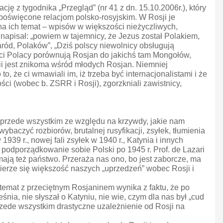
ę z tygodnika „Przegląd” (nr 41 z dn. 15.10.2006r.), który
 poświęcone relacjom polsko-rosyjskim. W Rosji je
na ich temat – wpisów w większości nieżyczliwych,
napisał: „powiem w tajemnicy, że Jezus został Polakiem,
aród, Polaków”, „Dziś polscy niewolnicy obsługują
rę ci Polacy porównują Rosjan do jakichś tam Mongołów,
orii jest znikoma wśród młodych Rosjan. Niemniej
, że ci wmawiali im, iż trzeba być internacjonalistami i że
ści (wobec b. ZSRR i Rosji), zgorzkniali zawistnicy,
przede wszystkim ze względu na krzywdy, jakie nam
aczyć rozbiorów, brutalnej rusyfikacji, zsyłek, tłumienia
39 r., nowej fali zsyłek w 1940 r., Katynia i innych
odporządkowanie sobie Polski po 1945 r. Prof. de Lazari
mają też państwo. Przeraża nas ono, bo jest zaborcze, ma
bierze się większość naszych „uprzedzeń” wobec Rosji i
emat z przeciętnym Rosjaninem wynika z faktu, że po
ia, nie słyszał o Katyniu, nie wie, czym dla nas był „cud
przede wszystkim drastyczne uzależnienie od Rosji na