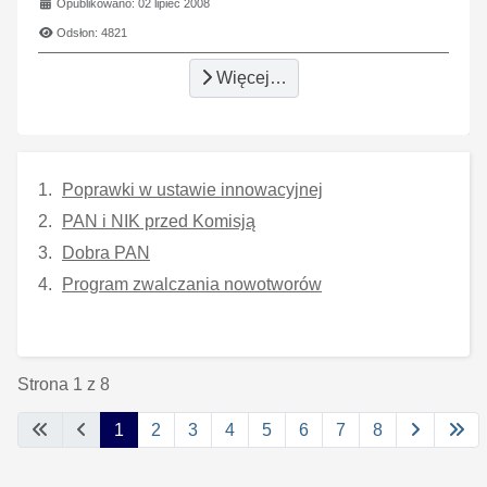
Opublikowano: 02 lipiec 2008
Odsłon: 4821
Więcej…
Poprawki w ustawie innowacyjnej
PAN i NIK przed Komisją
Dobra PAN
Program zwalczania nowotworów
Strona 1 z 8
1
2
3
4
5
6
7
8