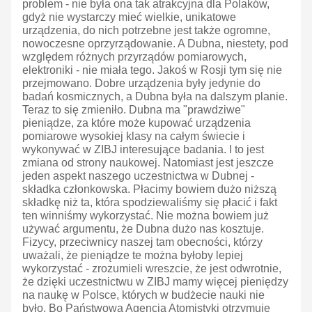
problem - nie była ona tak atrakcyjna dla Polaków,
gdyż nie wystarczy mieć wielkie, unikatowe
urządzenia, do nich potrzebne jest także ogromne,
nowoczesne oprzyrządowanie. A Dubna, niestety, pod
względem różnych przyrządów pomiarowych,
elektroniki - nie miała tego. Jakoś w Rosji tym się nie
przejmowano. Dobre urządzenia były jedynie do
badań kosmicznych, a Dubna była na dalszym planie.
Teraz to się zmieniło. Dubna ma "prawdziwe"
pieniądze, za które może kupować urządzenia
pomiarowe wysokiej klasy na całym świecie i
wykonywać w ZIBJ interesujące badania. I to jest
zmiana od strony naukowej. Natomiast jest jeszcze
jeden aspekt naszego uczestnictwa w Dubnej -
składka członkowska. Płacimy bowiem dużo niższą
składkę niż ta, która spodziewaliśmy się płacić i fakt
ten winniśmy wykorzystać. Nie można bowiem już
używać argumentu, że Dubna dużo nas kosztuje.
Fizycy, przeciwnicy naszej tam obecności, którzy
uważali, że pieniądze te można byłoby lepiej
wykorzystać - zrozumieli wreszcie, że jest odwrotnie,
że dzięki uczestnictwu w ZIBJ mamy więcej pieniędzy
na naukę w Polsce, których w budżecie nauki nie
było. Bo Państwowa Agencja Atomistyki otrzymuje