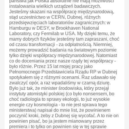
państwa jak Polska absolutnie nie mają możliwości
instalowania wielkich urządzeń badawczych.
Jesteśmy skazani na współpracę międzynarodową,
stąd uczestnictwo w CERN, Dubnej, różnych
przedsięwzięciach laboratoriów zagranicznych: w
Hamburgu w DESY, w Brookhaven National
Laboratory, czy Fermilab w USA. My dzięki temu, że
mamy dobrych fizyków jesteśmy tam zapraszani, choć
od czasu transformacji - za odpłatnością. Niemniej,
możemy prowadzić badania na światowym poziomie
tylko dzięki współpracy międzynarodowej. Natomiast
co do doceniania przez nasze rządy tej współpracy -
było różnie. Przez 15 lat mojej pracy jako
Pełnomocnego Przedstawiciela Rządu RP w Dubnej
spotykałem się z różnymi ocenami. Raz udawało się
zwalczyć opór, a raz wpadaliśmy w czarną dziurę.
Było już tak, że minister środowiska, który przejął
instytuty atomistyki polskiej (co było nonsensem, bo
choć radiologia to sprawy ekologii, to już wysokie
energie czy kosmologia - to nie jest sprawa tego
ministerstwa) napisał do mnie list, że powinienem
poczynić kroki, żeby z Dubnej się wycofać. A to nie on
powinien pisać, bo ja jestem mianowany przez
premiera i to tylko on powinien się w tej sprawie