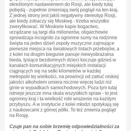
określonym nastawieniem do Rosji, ale kiedy tutaj
pobędą - zupełnie zmieniają swój pogląd na ten kraj.
Z jednej strony jest jakiś negatywny stereotyp Rosji,
ale kiedy zobaczy się Moskwę - trzeba wszystko
zweryfikować. W Moskwie kapie bogactwo,
urządzane są targi dla milionerów, oligarchowie
sprowdzaja incognito za ogromne sumy na rodzinne
święta na jeden dzień zepoły muzyczne zajmujące
pierwsze miejsca na światowych listach przebojów, a
z kolei na drugim biegunie panuje niewyobrażalna
bieda, tysiące bezdomnych dzieci koczuje gdzieś w
kanałach komunikacyjnych miejskich instalacji
ciągnących się na setki kilometrów w każdej
metropolii tej wielkości, na prowincji od zatruć niskiej
jakości alkoholem umiera rocznie więcej ludzi niż
ginie w wypadkach samochodowych. Poza tym tutaj
istnieje jeszcze inna skala wszystkich spraw - to jest
ogromny kraj i ta wielkość robi wrażenie na każdym
przybyszu. A w instytucie z kolei młodzi spotykają się
z naukowcami z górnej półki. To też zmienia pogląd
na Rosję.
Czuje pan na sobie brzemię odpowiedzialności za