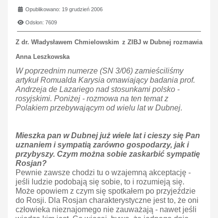
Opublikowano: 19 grudzień 2006
Odsłon: 7609
Z dr. Władysławem Chmielowskim
z ZIBJ w Dubnej rozmawia
Anna Leszkowska
W poprzednim numerze (SN 3/06) zamieściliśmy
artykuł Romualda Karysia omawiający badania prof.
Andrzeja de Lazariego nad stosunkami polsko -
rosyjskimi. Poniżej - rozmowa na ten temat z
Polakiem przebywającym od wielu lat w Dubnej.
Mieszka pan w Dubnej już wiele lat i cieszy się Pan
uznaniem i sympatią zarówno gospodarzy, jak i
przybyszy. Czym można sobie zaskarbić sympatię
Rosjan?
Pewnie zawsze chodzi tu o wzajemną akceptację -
jeśli ludzie podobają się sobie, to i rozumieją się.
Może opowiem z czym się spotkałem po przyjeździe
do Rosji. Dla Rosjan charakterystyczne jest to, że oni
człowieka nieznajomego nie zauważają - nawet jeśli