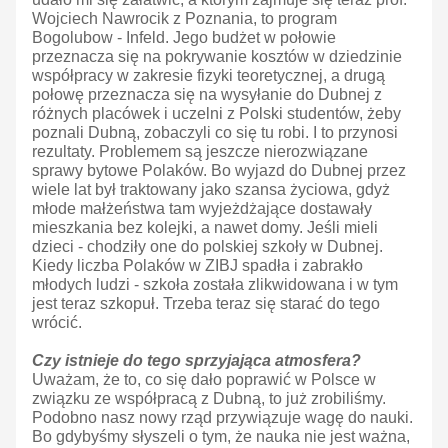
Wojciech Nawrocik z Poznania, to program
Bogolubow - Infeld. Jego budżet w połowie
przeznacza się na pokrywanie kosztów w dziedzinie
współpracy w zakresie fizyki teoretycznej, a drugą
połowę przeznacza się na wysyłanie do Dubnej z
różnych placówek i uczelni z Polski studentów, żeby
poznali Dubną, zobaczyli co się tu robi. I to przynosi
rezultaty. Problemem są jeszcze nierozwiązane
sprawy bytowe Polaków. Bo wyjazd do Dubnej przez
wiele lat był traktowany jako szansa życiowa, gdyż
młode małżeństwa tam wyjeżdżające dostawały
mieszkania bez kolejki, a nawet domy. Jeśli mieli
dzieci - chodziły one do polskiej szkoły w Dubnej.
Kiedy liczba Polaków w ZIBJ spadła i zabrakło
młodych ludzi - szkoła została zlikwidowana i w tym
jest teraz szkopuł. Trzeba teraz się starać do tego
wrócić.
Czy istnieje do tego sprzyjająca atmosfera?
Uważam, że to, co się dało poprawić w Polsce w
związku ze współpracą z Dubną, to już zrobiliśmy.
Podobno nasz nowy rząd przywiązuje wagę do nauki.
Bo gdybyśmy słyszeli o tym, że nauka nie jest ważna,