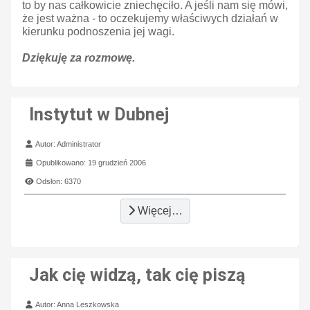
to by nas całkowicie zniechęciło. A jeśli nam się mówi,
że jest ważna - to oczekujemy właściwych działań w
kierunku podnoszenia jej wagi.
Dziękuję za rozmowę.
Instytut w Dubnej
Szczegóły
Autor:
Administrator
Opublikowano: 19 grudzień 2006
Odsłon: 6370
Więcej…
Jak cię widzą, tak cię piszą
Szczegóły
Autor:
Anna Leszkowska