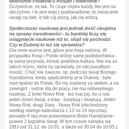
wizerunek Polaków u Rosjan i odwrotnie?
Oczywiście, że tak. To czuje chyba każdy, kto jest na
obczyźnie. I to jest wręcz podświadome, to zwracanie
uwagi na fakt, iż tak cię piszą, jak cię widzą.
Społecznośc naukowa jest jednak dość obojętna
na sprawy narodowości - tu bardziej liczy się
osiągnięcie naukowe niż to, skąd się pochodzi.
Czy w Dubnej to też się sprawdza?
Dla mnie ważne jest, gdzie jest moja rodzina. W
przypadku Rosji i Polski widzę same podobieństwa -
ta sama przyroda, klimat, podobna kultura. Nie ma aż
takich różnic, które by sprawiały, że odczuwałbym
inność. Choć nie zawsze, np. podczas świąt Bożego
Narodzenia, kiedy spędzaliśmy je w Dubnej - było
nam tęskno do Polski. Bo my siadamy za stołem, a na
zewnątrz - ludzie idą do pracy, nie ma odświętnego
nastroju. Z kolei Nowy Rok - też inaczej, bo u nas
jeden dzień świąt, a tutaj - świętują i świętują. Jeden
Nowy Rok, drugi Stary - Nowy Rok (obchodzony
według starego kalendarza z 13 na 14 stycznia),
ponadto 6 stycznia prawosławne Boże Narodzenie -
prawie 2 tygodnie świąt. W tym czasie zamyka się
ZIBJ (od 31.12. do 10.01. a także od 30.04 do 10.05.),