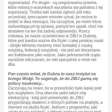
wypowiadać. Po drugie - są uregulowania prawne,
które mówią o warunkach wycofania się państwa z tej
organizacji. Trzeba taki zamiar zgłosić pół roku
wcześniej, tymczasem minister uznał, że można to
zrobić w dwa miesiące. Na szczęście, po moim liście
naświetlającym tę sprawę, pomysł ten upadł, choć nie
dostałem na ten list żadnej odpowiedzi. Rzecz
ciekawa, że nasze uczestnictwo w ZIBJ w Dubnej,
które jest bardzo ważne dla fizyki i całej polskiej nauki
- dzięki któremu możemy mieć kontakty z nauką
rosyjską, federacji rosyjskiej - nie jest ani doceniane,
ani traktowane jako ważne. Jako pełnomocnik rządu
wyraźnie odczuwam, że nikt specjalnie o mnie nie
dba.
Pan często mówi, że Dubna to nasz instytut na
brzegu Wołgi. To sugeruje, że do ZIBJ garną się
polscy naukowcy...
Zaczynają na nowo, bo w przeszłości było lepiej pod
tym względem. Ona obecnie pełni także rolę
edukacyjną - tutaj jest uniwersytet, do ZIBJ
przyjeżdżają studenci z różnych państw na praktyki, a
również na studia fizyki. Jednym z programów, jaki
udało mi się załatwić, a którym zajmuje się teraz prof.