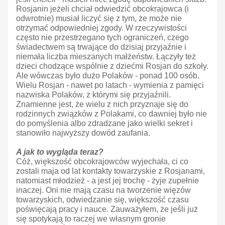
Rosjanin jeżeli chciał odwiedzić obcokrajowca (i
odwrotnie) musiał liczyć się z tym, że może nie
otrzymać odpowiedniej zgody. W rzeczywistości
często nie przestrzegano tych ograniczeń, czego
świadectwem są trwające do dzisiaj przyjaźnie i
niemała liczba mieszanych małżeństw. Łączyły też
dzieci chodzące wspólnie z dziećmi Rosjan do szkoły.
Ale wówczas było dużo Polaków - ponad 100 osób.
Wielu Rosjan - nawet po latach - wymienia z pamięci
nazwiska Polaków, z którymi się przyjaźnili.
Znamienne jest, że wielu z nich przyznaje się do
rodzinnych związków z Polakami, co dawniej było nie
do pomyślenia albo zdradzane jako wielki sekret i
stanowiło najwyższy dowód zaufania.
A jak to wygląda teraz?
Cóż, większość obcokrajowców wyjechała, ci co
zostali maja od lat kontakty towarzyskie z Rosjanami,
natomiast młodzież - a jest jej trochę - żyje zupełnie
inaczej. Oni nie mają czasu na tworzenie więzów
towarzyskich, odwiedzanie się, większość czasu
poświęcają pracy i nauce. Zauważyłem, że jeśli już
się spotykają to raczej we własnym gronie