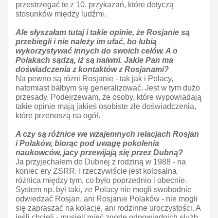
przestrzegać te z 10. przykazań, które dotyczą
stosunków między ludźmi.
Ale słyszałam tutaj i takie opinie, że Rosjanie są
przebiegli i nie należy im ufać, bo lubią
wykorzystywać innych do swoich celów. A o
Polakach sądzą, iż są naiwni. Jakie Pan ma
doświadczenia z kontaktów z Rosjanami?
Na pewno są różni Rosjanie - tak jak i Polacy,
natomiast bałbym się generalizować. Jest w tym dużo
przesady. Podejrzewam, że osoby, które wypowiadają
takie opinie mają jakieś osobiste złe doświadczenia,
które przenoszą na ogół.
A czy są różnice we wzajemnych relacjach Rosjan
i Polaków, biorąc pod uwagę pokolenia
naukowców, jacy przewijają się przez Dubną?
Ja przyjechałem do Dubnej z rodziną w 1988 - na
koniec ery ZSRR. I rzeczywiście jest kolosalna
różnica między tym, co było poprzednio i obecnie.
System np. był taki, że Polacy nie mogli swobodnie
odwiedzać Rosjan, ani Rosjanie Polaków - nie mogli
się zapraszać na kolacje, ani rodzinne uroczystości. A
jeśli chcieli - musieli mieć zgodę odpowiednich służb.