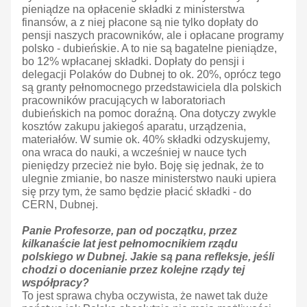
pieniądze na opłacenie składki z ministerstwa
finansów, a z niej płacone są nie tylko dopłaty do
pensji naszych pracowników, ale i opłacane programy
polsko - dubieńskie. A to nie są bagatelne pieniądze,
bo 12% wpłacanej składki. Dopłaty do pensji i
delegacji Polaków do Dubnej to ok. 20%, oprócz tego
są granty pełnomocnego przedstawiciela dla polskich
pracowników pracujących w laboratoriach
dubieńskich na pomoc doraźną. Ona dotyczy zwykle
kosztów zakupu jakiegoś aparatu, urządzenia,
materiałów. W sumie ok. 40% składki odzyskujemy,
ona wraca do nauki, a wcześniej w nauce tych
pieniędzy przecież nie było. Boję się jednak, że to
ulegnie zmianie, bo nasze ministerstwo nauki upiera
się przy tym, że samo będzie płacić składki - do
CERN, Dubnej.
Panie Profesorze, pan od początku, przez
kilkanaście lat jest pełnomocnikiem rządu
polskiego w Dubnej. Jakie są pana refleksje, jeśli
chodzi o docenianie przez kolejne rządy tej
współpracy?
To jest sprawa chyba oczywista, że nawet tak duże