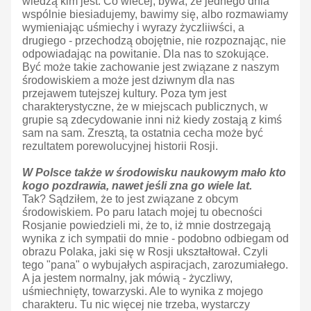
wiedzą kim jest. Co wiecej, bywa, że jednego dnia
wspólnie biesiadujemy, bawimy się, albo rozmawiamy
wymieniając uśmiechy i wyrazy życzliiwści, a
drugiego - przechodzą obojętnie, nie rozpoznając, nie
odpowiadając na powitanie. Dla nas to szokujące.
Być może takie zachowanie jest związane z naszym
środowiskiem a może jest dziwnym dla nas
przejawem tutejszej kultury. Poza tym jest
charakterystyczne, że w miejscach publicznych, w
grupie są zdecydowanie inni niż kiedy zostają z kimś
sam na sam. Zresztą, ta ostatnia cecha może być
rezultatem porewolucyjnej historii Rosji.
W Polsce także w środowisku naukowym mało kto
kogo pozdrawia, nawet jeśli zna go wiele lat.
Tak? Sądziłem, że to jest związane z obcym
środowiskiem. Po paru latach mojej tu obecności
Rosjanie powiedzieli mi, że to, iż mnie dostrzegają
wynika z ich sympatii do mnie - podobno odbiegam od
obrazu Polaka, jaki się w Rosji ukształtował. Czyli
tego "pana" o wybujałych aspiracjach, zarozumiałego.
A ja jestem normalny, jak mówią - życzliwy,
uśmiechnięty, towarzyski. Ale to wynika z mojego
charakteru. Tu nic więcej nie trzeba, wystarczy