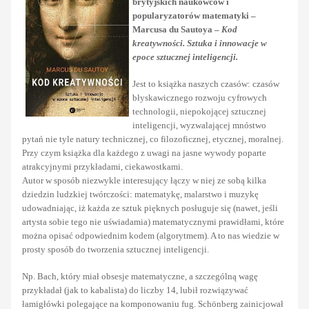
brytyjskich naukowców i
popularyzatorów matematyki –
Marcusa du Sautoya –
Kod
kreatywności. Sztuka i innowacje w
epoce sztucznej inteligencji.
Jest to książka naszych czasów: czasów
błyskawicznego rozwoju cyfrowych
technologii, niepokojącej sztucznej
inteligencji, wyzwalającej mnóstwo
pytań nie tyle natury technicznej, co filozoficznej, etycznej, moralnej.
Przy czym książka dla każdego z uwagi na jasne wywody poparte
atrakcyjnymi przykładami, ciekawostkami.
Autor w sposób niezwykle interesujący łączy w niej ze sobą kilka
dziedzin ludzkiej twórczości: matematykę, malarstwo i muzykę
udowadniając, iż każda ze sztuk pięknych posługuje się (nawet, jeśli
artysta sobie tego nie uświadamia) matematycznymi prawidłami, które
można opisać odpowiednim kodem (algorytmem). A to nas wiedzie w
prosty sposób do tworzenia sztucznej inteligencji.
Np. Bach, który miał obsesje matematyczne, a szczególną wagę
przykładał (jak to kabalista) do liczby 14, lubił rozwiązywać
łamigłówki polegające na komponowaniu fug. Schönberg zainicjował