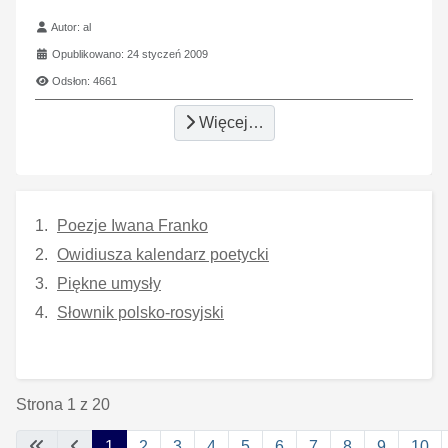
Szczegóły
Autor:
al
Opublikowano: 24 styczeń 2009
Odsłon: 4661
Więcej…
Poezje Iwana Franko
Owidiusza kalendarz poetycki
Piękne umysły
Słownik polsko-rosyjski
Strona 1 z 20
1
2
3
4
5
6
7
8
9
10