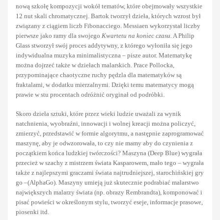
nową szkołę kompozycji wokół tematów, które obejmowały wszystkie
12 nut skali chromatycznej. Bartok tworzył dzieła, których wzrost był
związany z ciągiem liczb Fibonacciego. Messiaen wykorzystał liczby
pierwsze jako ramy dla swojego
Kwartetu na koniec czasu.
A Philip
Glass stworzył swój proces addytywny, z którego wyłoniła się jego
indywidualna muzyka minimalistyczna – pisze autor. Matematykę
można dojrzeć także w dziełach malarskich. Prace Pollocka,
przypominające chaotyczne ruchy pędzla dla matematyków są
fraktalami, w dodatku mierzalnymi. Dzięki temu matematycy mogą
prawie w stu procentach odróżnić oryginał od podróbki.
Skoro dzieła sztuki, które przez wieki ludzie uważali za wynik
natchnienia, wyobraźni, innowacji i wolnej kreacji można policzyć,
zmierzyć, przedstawić w formie algorytmu, a następnie zaprogramować
maszynę, aby je odwzorowała, to czy nie mamy aby do czynienia z
początkiem końca ludzkiej twórczości? Maszyna (Deep Blue) wygrała
przecież w szachy z mistrzem świata Kasparowem, mało tego – wygrała
także z najlepszymi graczami świata najtrudniejszej, starochińskiej gry
go –(AlphaGo). Maszyny umieją już skutecznie podrabiać malarstwo
największych malarzy świata (np. obrazy Rembrandta), komponować i
pisać powieści w określonym stylu, tworzyć eseje, informacje prasowe,
piosenki itd.