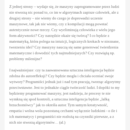
Z jednej strony – wydaje się, że maszyny zaprogramowane przez ludzi
nie stworzą nic ponad to, co im w algorytmach zapisze człowiek, ale z
drugiej strony – nie wiemy do czego je doprowadzi uczenie
maszynowe, tak jak nie wiemy, czy z kompilacji mogą powstać
autentycznie nowe rzeczy. Czy wyeliminują człowieka z wielu jego
form aktywności? Czy narzędzie okaże się twórcą? I co będzie z
matematyką, która polega na intuicji, logicznych krokach w nieznane,
tworzeniu idei? Czy maszyny nauczą się same generować twierdzenia
matematyczne i dowodzić tych najtrudniejszych? Czy rozwiążą np.
problemy milenijne?
I najważniejsze: czy ta zaawansowana sztuczna inteligencja będzie
zdolna do autorefleksji? Czy będzie mogła i chciała oceniać swoje
wytwory? Programiści jednak już i nad tym pracują, tworząc algorytmy
przeciwstawne. Jest to jednakże ciągle twórczość ludzi. I dopóki to my
będziemy programować maszyny, jest nadzieja, że procesy te nie
wymkną się spod kontroli, a sztuczna inteligencja będzie „lalką
brzuchomówcy” jak to określa autor. Tym samym kreatywność,
empatia i wolna wola pozostaną cechami wyłącznie ludzkimi - o ile i
ich matematycy i programiści nie rozłożą na czynniki pierwsze, a z
nich nie stworzą algorytmów… (al.)