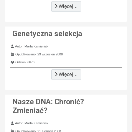
Więcej…
Genetyczna selekcja
Szczegóły
Autor:
Marta Kamieniak
Opublikowano: 29 wrzesień 2008
Odsłon: 6676
Więcej…
Nasze DNA: Chronić?
Zmieniać?
Szczegóły
Autor:
Marta Kamieniak
Opublikowano: 21 sierpień 2008