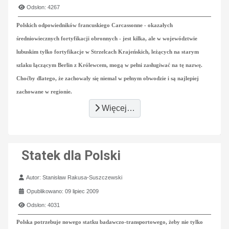
Odsłon: 4267
Polskich odpowiedników francuskiego Carcassonne - okazałych
średniowiecznych fortyfikacji obronnych - jest kilka, ale w województwie
lubuskim tylko fortyfikacje w Strzelcach Krajeńskich, leżących na starym
szlaku łączącym Berlin z Królewcem, mogą w pełni zasługiwać na tę nazwę.
Choćby dlatego, że zachowały się niemal w pełnym obwodzie i są najlepiej
zachowane w regionie.
Więcej…
Statek dla Polski
Szczegóły
Autor:
Stanisław Rakusa-Suszczewski
Opublikowano: 09 lipiec 2009
Odsłon: 4031
Polska potrzebuje nowego statku badawczo-transportowego, żeby nie tylko