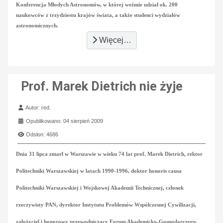
Konferencja Młodych Astronomów, w której weźmie udział ok. 200
naukowców z trzydziestu krajów świata, a także studenci wydziałów
astronomicznych.
Więcej…
Prof. Marek Dietrich nie żyje
Szczegóły
Autor:
red.
Opublikowano: 04 sierpień 2009
Odsłon: 4686
Dnia 31 lipca zmarł w Warszawie w wieku 74 lat prof. Marek Dietrich, rektor
Politechniki Warszawskiej w latach 1990-1996, doktor honoris causa
Politechniki Warszawskiej i Wojskowej Akademii Technicznej, członek
rzeczywisty PAN, dyrektor Instytutu Problemów Współczesnej Cywilizacji,
założyciel i honorowy przewodniczący Forum Akademicko-Gospodarczego,