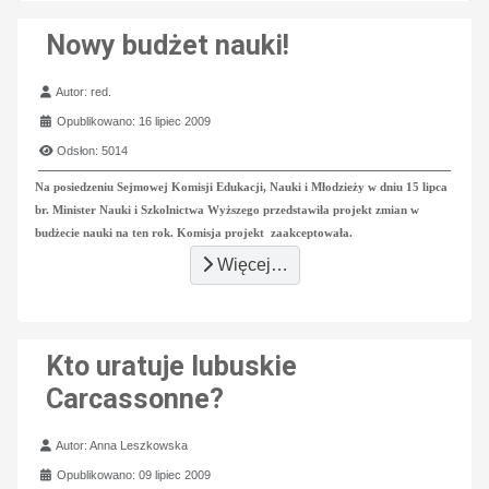
Nowy budżet nauki!
Szczegóły
Autor:
red.
Opublikowano: 16 lipiec 2009
Odsłon: 5014
Na posiedzeniu Sejmowej Komisji Edukacji, Nauki i Młodzieży w dniu 15 lipca
br. Minister Nauki i Szkolnictwa Wyższego przedstawiła projekt zmian w
budżecie nauki na ten rok. Komisja projekt zaakceptowała.
Więcej…
Kto uratuje lubuskie
Carcassonne?
Szczegóły
Autor:
Anna Leszkowska
Opublikowano: 09 lipiec 2009