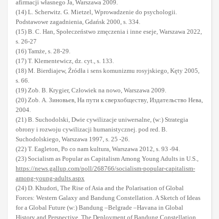
afirmacji własnego Ja, Warszawa 2009.
(14) L. Scherwitz. G. Mietzel, Wprowadzenie do psychologii.
Podstawowe zagadnienia, Gdańsk 2000, s. 334.
(15) B. C. Han, Społeczeństwo zmęczenia i inne eseje, Warszawa 2022,
s. 26-27
(16) Tamże, s. 28-29.
(17) T. Klementewicz, dz. cyt., s. 133.
(18) M. Bierdiajew, Źródła i sens komunizmu rosyjskiego, Kęty 2005,
s. 66.
(19) Zob. B. Krygier, Człowiek na nowo, Warszawa 2009.
(20) Zob. А. Зиновьев, На пути к сверхобществу, Издательство Нева,
2004.
(21) B. Suchodolski, Dwie cywilizacje uniwersalne, (w:) Strategia
obrony i rozwoju cywilizacji humanistycznej. pod red. B.
Suchodolskiego, Warszawa 1997, s. 25 -26.
(22) T. Eagleton, Po co nam kultura, Warszawa 2012, s. 93 -94.
(23) Socialism as Popular as Capitalism Among Young Adults in U.S.,
https://news.gallup.com/poll/268766/socialism-popular-capitalism-
among-young-adults.aspx
(24) D. Khudori, The Rise of Asia and the Polarisation of Global
Forces: Western Galaxy and Bandung Constellation. A Sketch of Ideas
for a Global Future (w:) Bandung –Belgrade –Havana in Global
History and Perspective. The Deployment of Bandung Constellation