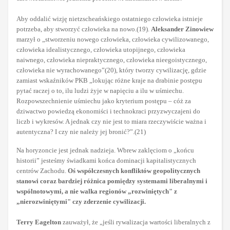
Aby oddalić wizję nietzscheańskiego ostatniego człowieka istnieje
potrzeba, aby stworzyć człowieka na nowo.(19).
Aleksander Zinowiew
marzył o „stworzeniu nowego człowieka, człowieka cywilizowanego,
człowieka idealistycznego, człowieka utopijnego, człowieka
naiwnego, człowieka niepraktycznego, człowieka nieegoistycznego,
człowieka nie wyrachowanego”(20), który tworzy cywilizację, gdzie
zamiast wskaźników PKB „lokując różne kraje na drabinie postępu
pytać raczej o to, ilu ludzi żyje w napięciu a ilu w uśmiechu.
Rozpowszechnienie uśmiechu jako kryterium postępu – cóż za
dziwactwo powiedzą ekonomiści i technokraci przyzwyczajeni do
liczb i wykresów. A jednak czy nie jest to miara rzeczywiście ważna i
autentyczna? I czy nie należy jej bronić?”.(21)
Na horyzoncie jest jednak nadzieja. Wbrew zaklęciom o „końcu
historii” jesteśmy świadkami końca dominacji kapitalistycznych
centrów Zachodu.
Oś współczesnych konfliktów geopolitycznych
stanowi coraz bardziej różnica pomiędzy systemami liberalnymi i
wspólnotowymi, a nie walka regionów „rozwiniętych" z
„nierozwiniętymi" czy zderzenie cywilizacji.
Terry Eagelton
zauważył, że „jeśli rywalizacja wartości liberalnych z