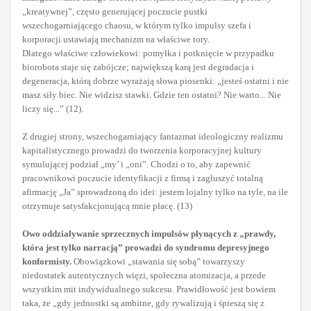
„kreatywnej”, często generującej poczucie pustki
wszechogarniającego chaosu, w którym tylko impulsy szefa i
korporacji ustawiają mechanizm na właściwe tory.
Dlatego właściwe człowiekowi: pomyłka i potknięcie w przypadku
biorobota staje się zabójcze; największą karą jest degradacja i
degeneracja, którą dobrze wyrażają słowa piosenki: „jesteś ostatni i nie
masz siły biec. Nie widzisz stawki. Gdzie ten ostatni? Nie warto... Nie
liczy się...” (12).
Z drugiej strony, wszechogarniający fantazmat ideologiczny realizmu
kapitalistycznego prowadzi do tworzenia korporacyjnej kultury
symulującej podział „my’ i „oni”. Chodzi o to, aby zapewnić
pracownikowi poczucie identyfikacji z firmą i zagłuszyć totalną
afirmację „Ja” sprowadzoną do idei: jestem lojalny tylko na tyle, na ile
otrzymuje satysfakcjonującą mnie płacę. (13)
Owo oddziaływanie sprzecznych impulsów płynących z „prawdy,
która jest tylko narracją” prowadzi do syndromu depresyjnego
konformisty.
Obowiązkowi „stawania się sobą” towarzyszy
niedostatek autentycznych więzi, społeczna atomizacja, a przede
wszystkim mit indywidualnego sukcesu. Prawidłowość jest bowiem
taka, że „gdy jednostki są ambitne, gdy rywalizują i śpieszą się z