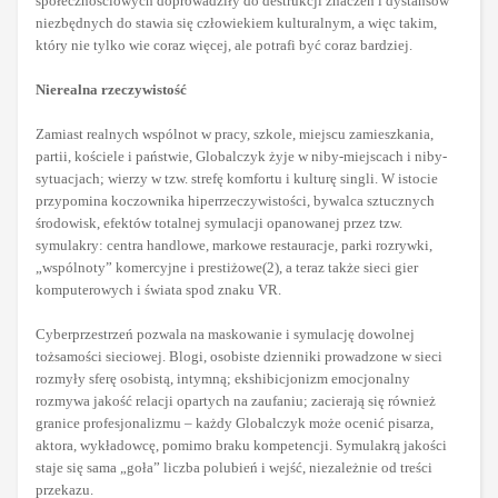
społecznościowych doprowadziły do destrukcji znaczeń i dystansów
niezbędnych do stawia się człowiekiem kulturalnym, a więc takim,
który nie tylko wie coraz więcej, ale potrafi być coraz bardziej.
Nierealna rzeczywistość
Zamiast realnych wspólnot w pracy, szkole, miejscu zamieszkania,
partii, kościele i państwie, Globalczyk żyje w niby-miejscach i niby-
sytuacjach; wierzy w tzw. strefę komfortu i kulturę singli. W istocie
przypomina koczownika hiperrzeczywistości, bywalca sztucznych
środowisk, efektów totalnej symulacji opanowanej przez tzw.
symulakry: centra handlowe, markowe restauracje, parki rozrywki,
„wspólnoty” komercyjne i prestiżowe(2), a teraz także sieci gier
komputerowych i świata spod znaku VR.
Cyberprzestrzeń pozwala na maskowanie i symulację dowolnej
tożsamości sieciowej. Blogi, osobiste dzienniki prowadzone w sieci
rozmyły sferę osobistą, intymną; ekshibicjonizm emocjonalny
rozmywa jakość relacji opartych na zaufaniu; zacierają się również
granice profesjonalizmu – każdy Globalczyk może ocenić pisarza,
aktora, wykładowcę, pomimo braku kompetencji. Symulakrą jakości
staje się sama „goła” liczba polubień i wejść, niezależnie od treści
przekazu.