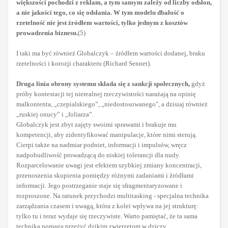
większości pochodzi z reklam, a tym samym zależy od liczby odsłon,
a nie jakości tego, co się odsłania. W tym modelu dbałość o
rzetelność nie jest źródłem wartości, tylko jednym z kosztów
prowadzenia biznesu.
(5)
I taki ma być również Globalczyk – źródłem wartości dodanej, braku
rzetelności i korozji charakteru (Richard Sennet).
Druga linia obrony systemu składa się z
sankcji społecznych,
gdyż
próby kontestacji tej nierealnej rzeczywistości narażają na opinię
malkontenta, „czepialskiego”, „niedostosowanego", a dzisiaj również
„ruskiej onucy” i „foliarza”.
Globalczyk jest zbyt zajęty swoimi sprawami i brakuje mu
kompetencji, aby zidentyfikować manipulacje, które nimi sterują.
Cierpi także na nadmiar podniet, informacji i impulsów, wręcz
nadpobudliwość prowadzącą do niskiej tolerancji dla nudy.
Rozparcelowanie uwagi jest efektem szybkiej zmiany koncentracji,
przenoszenia skupienia pomiędzy różnymi zadaniami i źródłami
informacji. Jego postrzeganie staje się sfragmentaryzowane i
rozproszone. Na ratunek przychodzi multitasking - specjalna technika
zarządzania czasem i uwagą, która z kolei wpływa na jej strukturę:
tylko tu i teraz wydaje się rzeczywiste. Warto pamiętać, że ta sama
technika pomaga przeżyć dzikim zwierzętom w dziczy.