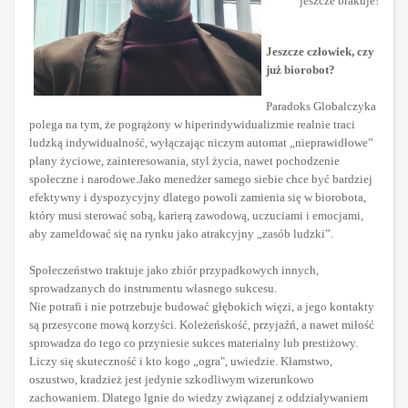
jeszcze brakuje!
Jeszcze człowiek, czy
już biorobot?
Paradoks Globalczyka
polega na tym, że pogrążony w hiperindywidualizmie realnie traci
ludzką indywidualność, wyłączając niczym automat „nieprawidłowe”
plany życiowe, zainteresowania, styl życia, nawet pochodzenie
społeczne i narodowe.Jako menedżer samego siebie chce być bardziej
efektywny i dyspozycyjny dlatego powoli zamienia się w biorobota,
który musi sterować sobą, karierą zawodową, uczuciami i emocjami,
aby zameldować się na rynku jako atrakcyjny „zasób ludzki”.
Społeczeństwo traktuje jako zbiór przypadkowych innych,
sprowadzanych do instrumentu własnego sukcesu.
Nie potrafi i nie potrzebuje budować głębokich więzi, a jego kontakty
są przesycone mową korzyści. Koleżeńskość, przyjaźń, a nawet miłość
sprowadza do tego co przyniesie sukces materialny lub prestiżowy.
Liczy się skuteczność i kto kogo „ogra", uwiedzie. Kłamstwo,
oszustwo, kradzież jest jedynie szkodliwym wizerunkowo
zachowaniem. Dlatego lgnie do wiedzy związanej z oddziaływaniem