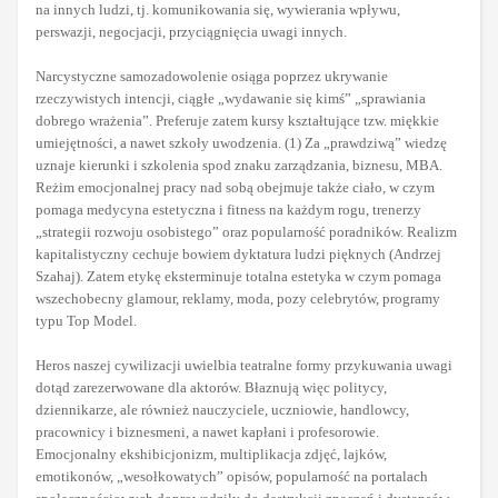
na innych ludzi, tj. komunikowania się, wywierania wpływu,
perswazji, negocjacji, przyciągnięcia uwagi innych.
Narcystyczne samozadowolenie osiąga poprzez ukrywanie
rzeczywistych intencji, ciągłe „wydawanie się kimś” „sprawiania
dobrego wrażenia”. Preferuje zatem kursy kształtujące tzw. miękkie
umiejętności, a nawet szkoły uwodzenia. (1) Za „prawdziwą” wiedzę
uznaje kierunki i szkolenia spod znaku zarządzania, biznesu, MBA.
Reżim emocjonalnej pracy nad sobą obejmuje także ciało, w czym
pomaga medycyna estetyczna i fitness na każdym rogu, trenerzy
„strategii rozwoju osobistego” oraz popularność poradników. Realizm
kapitalistyczny cechuje bowiem dyktatura ludzi pięknych (Andrzej
Szahaj). Zatem etykę eksterminuje totalna estetyka w czym pomaga
wszechobecny glamour, reklamy, moda, pozy celebrytów, programy
typu Top Model.
Heros naszej cywilizacji uwielbia teatralne formy przykuwania uwagi
dotąd zarezerwowane dla aktorów. Błaznują więc politycy,
dziennikarze, ale również nauczyciele, uczniowie, handlowcy,
pracownicy i biznesmeni, a nawet kapłani i profesorowie.
Emocjonalny ekshibicjonizm, multiplikacja zdjęć, lajków,
emotikonów, „wesołkowatych” opisów, popularność na portalach