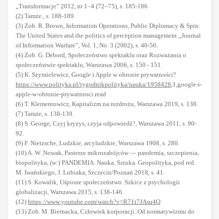
„Transformacje” 2012, nr 1–4 (72–75), s. 185-186
(2) Tamże., s. 188-189.
(3) Zob. R. Brown, Information Operations, Public Diplomacy & Spin:
The United States and the politics of perception management „Journal
of Information Warfare”, Vol. 1, No. 3 (2002), s. 40-50.
(4) Zob. G. Debord, Społeczeństwo spektaklu oraz Rozważania o
społeczeństwie spektaklu, Warszawa 2006, s. 150 - 151.
(5) K. Szymielewicz, Google i Apple w obronie prywatności?
https://www.polityka.pl/tygodnikpolityka/nauka/1958428
,1,google-i-
apple-w-obronie-prywatnosci.read
(6) T. Klementowicz, Kapitalizm na rozdrożu, Warszawa 2019, s. 138.
(7) Tamże, s. 138-139.
(8) S. George, Czyj kryzys, czyja odpowiedź?, Warszawa 2011, s. 90-
92.
(9) F. Nietzsche, Ludzkie, arcyludzkie, Warszawa 1908, s. 280.
(10) A. W. Nowak, Pasterze mikrozabójców — pandemia, szczepienia,
biopolityka, (w:) PANDEMIA. Nauka. Sztuka. Geopolityka, pod red.
M. Iwańskiego, J. Lubiaka, Szczecin/Poznań 2018, s. 41.
(11) S. Kowalik, Uśpione społeczeństwo. Szkice z psychologii
globalizacji, Warszawa 2015, s. 138-146.
(12)
https://www.youtube.com/watch?v=R71t7JAsu4Q
(13) Zob. M. Biernacka, Człowiek korporacji. Od normatywizmu do