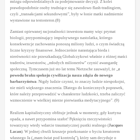
mózgu odpowiedzialnych za podejmowanie decyzji. Z kolei
prawdopodobnie osoby trudniące się zawodowo flash-tradingiem,
czyli „transakcjami sekundowymi”, były w łonie matki nadmiernie
wystawione na testosteron.(8)
Zamiast opiewanej racjonalności inwestora mamy więc prymat
biologii, przypominający impulsywnego nastolatka, którego
konsekwencje zachowania ponoszą miliony ludzi, o czym świadczą
liczne kryzysy finansowe. Jednocześnie narastająca bieda i
nierówności nie przeszkadzają Globalczykowi właśnie z różnej maści
traderów, inwestorów, „młodych milionerów” czynić awangardę
społeczną. Tymczasem już sto lat temu Nietzsche zauważył, że „
z
powodu braku spokoju cywilizacja nasza zdąża do nowego
barbarzyństwa
. Nigdy ludzie czynni, to znaczy ludzie niespokojni,
nie mieli większego znaczenia. Dlatego do koniecznych poprawek,
które należy przeprowadzić w charakterze ludzkości, trzeba zaliczyć
wzmocnienie w wielkiej mierze pierwiastka medytacyjnego”. (9)
Realizm kapitalistyczny obfituje jednak w momenty, gdy kurtyna
opada, a nawet przypomina szafot! Pęknięciu rzeczywistości
towarzyszy wtedy wdarcie traumatycznej pustki realnego (
Jacques
Lacan
). W jednej chwili kruszeje przekonanie o byciu kreatorem
własnego Ja („mam świat pod kontrolą”), który sam decyduje o