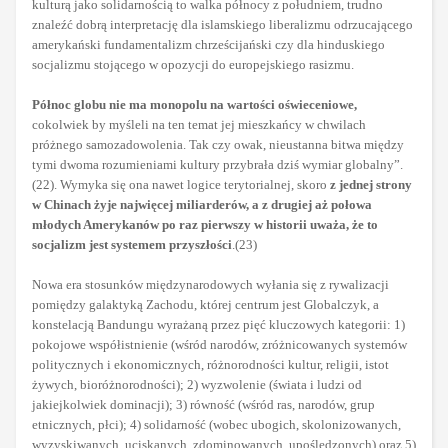
kulturą jako solidarnością to walka północy z południem, trudno
znaleźć dobrą interpretację dla islamskiego liberalizmu odrzucającego
amerykański fundamentalizm chrześcijański czy dla hinduskiego
socjalizmu stojącego w opozycji do europejskiego rasizmu.
Północ globu nie ma monopolu na wartości oświeceniowe,
cokolwiek by myśleli na ten temat jej mieszkańcy w chwilach
próżnego samozadowolenia. Tak czy owak, nieustanna bitwa między
tymi dwoma rozumieniami kultury przybrała dziś wymiar globalny”.
(22). Wymyka się ona nawet logice terytorialnej, skoro
z jednej strony
w Chinach żyje najwięcej miliarderów, a z drugiej aż połowa
młodych Amerykanów po raz pierwszy w historii uważa, że to
socjalizm jest systemem przyszłości
.(23)
Nowa era stosunków międzynarodowych wyłania się z rywalizacji
pomiędzy galaktyką Zachodu, której centrum jest Globalczyk, a
konstelacją Bandungu wyrażaną przez pięć kluczowych kategorii: 1)
pokojowe współistnienie (wśród narodów, zróżnicowanych systemów
politycznych i ekonomicznych, różnorodności kultur, religii, istot
żywych, bioróżnorodności); 2) wyzwolenie (świata i ludzi od
jakiejkolwiek dominacji); 3) równość (wśród ras, narodów, grup
etnicznych, płci); 4) solidarność (wobec ubogich, skolonizowanych,
wyzyskiwanych, uciskanych, zdominowanych, upośledzonych) oraz 5)