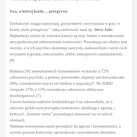
Gra, w której każdy… przegrywa
Globalczyk osiąga najwyższą „przyjemność zwyciężania w grze, w
której wielu przegrywa” - taką osobowość miał np.
Steve Jobs.
Najbardziej zdolni do robienia kariery są więc ludzie z umiarkowanie
antyspołecznymi zaburzeniami osobowości. Poszukują oni władzy nad
innymi, a w ich psychice dominuje narcyzm, makiawelizm i wiele cech
socjopatii (egoizm, emocjonalny chłód, umiejętności manipulatora).
(6)
Badania 242 amerykańskich biznesmenów wykazały u 72%
zaburzenia psychiki, u połowy przewlekłe; depresji zaś doświadczało
30%, czterokrotnie więcej niż średnia w populacji*. Na ADHD
cierpiało 27%, u 11% stwierdzono zaburzenie afektywne
dwubiegunowe.(7)
Z kolei badania traderów londyńskiego City udowodniły, że o
sukcesie giełdowym przesądza testosteron, skutkujący agresją, i
kortyzol, „hormon stresu” pozwalający pracować na wysokich
obrotach.
Nadmiar testosteronu może prowadzić do agresji i nieostrożności, a
wysoki poziom kortyzolu, spowodować zwyrodnienie obszarów