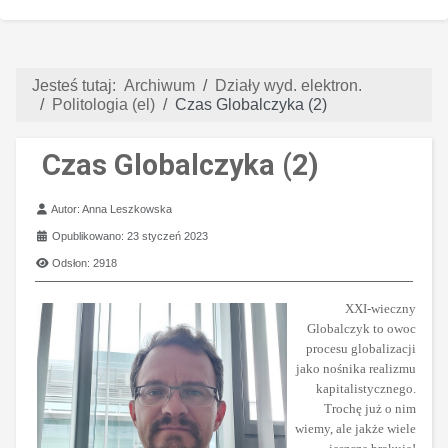
Jesteś tutaj:
Archiwum
Działy wyd. elektron.
Politologia (el)
Czas Globalczyka (2)
Czas Globalczyka (2)
Szczegóły
Autor:
Anna Leszkowska
Opublikowano: 23 styczeń 2023
Odsłon: 2918
XXI-wieczny
Globalczyk to owoc
procesu globalizacji
jako nośnika realizmu
kapitalistycznego.
Trochę już o nim
wiemy, ale jakże wiele