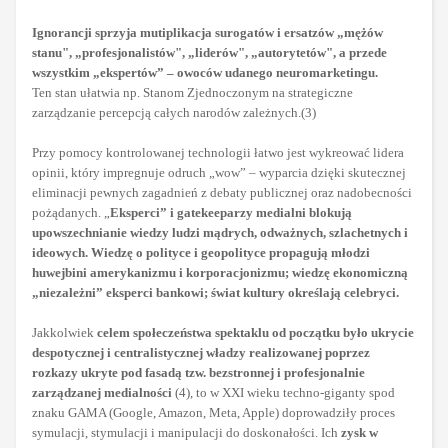
Ignorancji sprzyja mutiplikacja surogatów i ersatzów „mężów
stanu", „profesjonalistów", „liderów", „autorytetów", a przede
wszystkim „ekspertów” – owoców udanego neuromarketingu.
Ten stan ułatwia np. Stanom Zjednoczonym na strategiczne
zarządzanie percepcją całych narodów zależnych.(3)
Przy pomocy kontrolowanej technologii łatwo jest wykreować lidera
opinii, który impregnuje odruch „wow” – wyparcia dzięki skutecznej
eliminacji pewnych zagadnień z debaty publicznej oraz nadobecności
pożądanych. „
Eksperci” i gatekeeparzy medialni blokują
upowszechnianie wiedzy ludzi mądrych, odważnych, szlachetnych i
ideowych. Wiedzę o polityce i geopolityce propagują młodzi
huwejbini amerykanizmu i korporacjonizmu; wiedzę ekonomiczną
„niezależni” eksperci bankowi; świat kultury określają celebryci.
Jakkolwiek
celem społeczeństwa spektaklu od początku było ukrycie
despotycznej i centralistycznej władzy realizowanej poprzez
rozkazy ukryte pod fasadą tzw. bezstronnej i profesjonalnie
zarządzanej medialności
(4), to w XXI wieku techno-giganty spod
znaku GAMA (Google, Amazon, Meta, Apple) doprowadziły proces
symulacji, stymulacji i manipulacji do doskonałości. Ich
zysk w