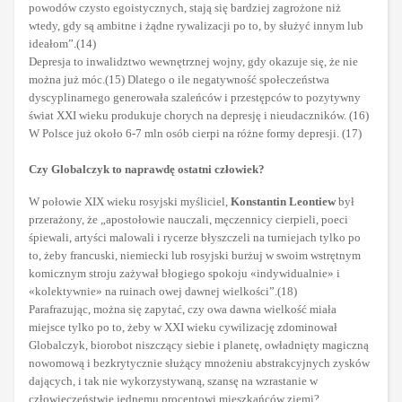
powodów czysto egoistycznych, stają się bardziej zagrożone niż
wtedy, gdy są ambitne i żądne rywalizacji po to, by służyć innym lub
ideałom”.(14)
Depresja to inwalidztwo wewnętrznej wojny, gdy okazuje się, że nie
można już móc.(15) Dlatego o ile negatywność społeczeństwa
dyscyplinarnego generowała szaleńców i przestępców to pozytywny
świat XXI wieku produkuje chorych na depresję i nieudaczników. (16)
W Polsce już około 6-7 mln osób cierpi na różne formy depresji. (17)
Czy Globalczyk to naprawdę ostatni człowiek?
W połowie XIX wieku rosyjski myśliciel,
Konstantin Leontiew
był
przerażony, że „apostołowie nauczali, męczennicy cierpieli, poeci
śpiewali, artyści malowali i rycerze błyszczeli na turniejach tylko po
to, żeby francuski, niemiecki lub rosyjski burżuj w swoim wstrętnym
komicznym stroju zażywał błogiego spokoju «indywidualnie» i
«kolektywnie» na ruinach owej dawnej wielkości”.(18)
Parafrazując, można się zapytać, czy owa dawna wielkość miała
miejsce tylko po to, żeby w XXI wieku cywilizację zdominował
Globalczyk, biorobot niszczący siebie i planetę, owładnięty magiczną
nowomową i bezkrytycznie służący mnożeniu abstrakcyjnych zysków
dających, i tak nie wykorzystywaną, szansę na wzrastanie w
człowieczeństwie jednemu procentowi mieszkańców ziemi?