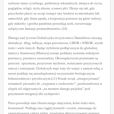
wyborze stanu cywilnego, preferencji seksualnych, miejsca do życia,
poglądów, religii, stylu ubioru, a nawet płci. Dzieje się tak, gdy
przychodzi płacić za wciąż rosnące raty kredytu za mieszkanie lub
samochód; gdy firma upada, a korporacja przenosi się gdzie indziej;
gdy mikroby i groźba pandemii powodują szok, rozwiewając
soliptyczne fantazje postmodernistów. (10)
Dlatego nad życiem Globalczyka niczym miecz Damoklesa czuwają
abstrakcje: dług, inflacja, stopa procentowa, LIBOR i WIBOR, wynik
testu i wiele innych. Będąc trybikiem podłączonym do globalnej
matrycy finansowej (Matrixa) zostaje poddany nowemu rodzajowi
przemocy, przemocy neuronalnej. Obowiązkowymi postawami są
przecież: optymizm, pozytywne myślenie, roztaczanie pozytywnych
emocji i entuzjazm. Globalczyk staje więc do wojny z samym sobą, a
nawet poddaje się autoeksploatacji na poziomie biologicznym,
behawioralnym i psychicznym.(11) Wszak wciąż „renegocjowana”
tożsamość prowadzi do „wyprania z osobowości”, przekształcenia w
zlepek ról odgrywanych „na moment danego projektu” pod
przymusem integracji dla wydajności.
Praca powoduje stan chronicznego zmęczenia, które rodzi stres,
bezsenność. Podlega ona ciągłej kontroli i ocenie, zmuszając do
zaangażowania całego siebie, rozwijania sfetyszyzowanej postawy