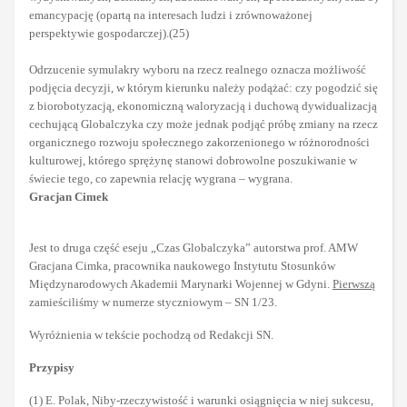
emancypację (opartą na interesach ludzi i zrównoważonej
perspektywie gospodarczej).(25)
Odrzucenie symulakry wyboru na rzecz realnego oznacza możliwość
podjęcia decyzji, w którym kierunku należy podążać: czy pogodzić się
z biorobotyzacją, ekonomiczną waloryzacją i duchową dywidualizacją
cechującą Globalczyka czy może jednak podjąć próbę zmiany na rzecz
organicznego rozwoju społecznego zakorzenionego w różnorodności
kulturowej, którego sprężynę stanowi dobrowolne poszukiwanie w
świecie tego, co zapewnia relację wygrana – wygrana.
Gracjan Cimek
Jest to druga część eseju „Czas Globalczyka” autorstwa prof. AMW
Gracjana Cimka, pracownika naukowego Instytutu Stosunków
Międzynarodowych Akademii Marynarki Wojennej w Gdyni.
Pierwszą
zamieściliśmy w numerze styczniowym – SN 1/23.
Wyróżnienia w tekście pochodzą od Redakcji SN.
Przypisy
(1) E. Polak, Niby-rzeczywistość i warunki osiągnięcia w niej sukcesu,