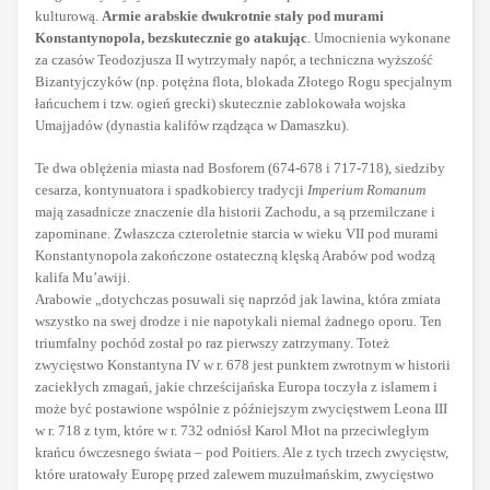
kulturową.
Armie arabskie dwukrotnie stały pod murami
Konstantynopola, bezskutecznie go atakując
. Umocnienia wykonane
za czasów Teodozjusza II wytrzymały napór, a techniczna wyższość
Bizantyjczyków (np. potężna flota, blokada Złotego Rogu specjalnym
łańcuchem i tzw. ogień grecki) skutecznie zablokowała wojska
Umajjadów (dynastia kalifów rządząca w Damaszku).
Te dwa oblężenia miasta nad Bosforem (674-678 i 717-718), siedziby
cesarza, kontynuatora i spadkobiercy tradycji
Imperium Romanum
mają zasadnicze znaczenie dla historii Zachodu, a są przemilczane i
zapominane. Zwłaszcza czteroletnie starcia w wieku VII pod murami
Konstantynopola zakończone ostateczną klęską Arabów pod wodzą
kalifa Mu’awiji.
Arabowie „dotychczas posuwali się naprzód jak lawina, która zmiata
wszystko na swej drodze i nie napotykali niemal żadnego oporu. Ten
triumfalny pochód został po raz pierwszy zatrzymany. Toteż
zwycięstwo Konstantyna IV w r. 678 jest punktem zwrotnym w historii
zaciekłych zmagań, jakie chrześcijańska Europa toczyła z islamem i
może być postawione wspólnie z późniejszym zwycięstwem Leona III
w r. 718 z tym, które w r. 732 odniósł Karol Młot na przeciwległym
krańcu ówczesnego świata – pod Poitiers. Ale z tych trzech zwycięstw,
które uratowały Europę przed zalewem muzułmańskim, zwycięstwo