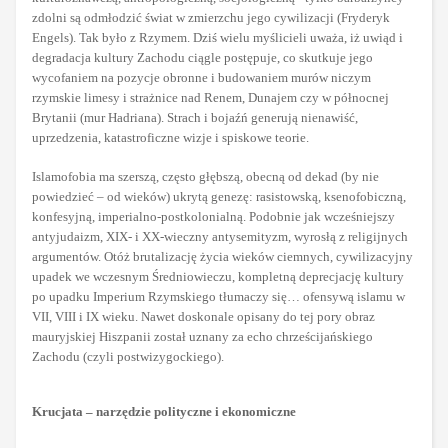
zdolni są odmłodzić świat w zmierzchu jego cywilizacji (Fryderyk
Engels). Tak było z Rzymem. Dziś wielu myślicieli uważa, iż uwiąd i
degradacja kultury Zachodu ciągle postępuje, co skutkuje jego
wycofaniem na pozycje obronne i budowaniem murów niczym
rzymskie limesy i strażnice nad Renem, Dunajem czy w północnej
Brytanii (mur Hadriana). Strach i bojaźń generują nienawiść,
uprzedzenia, katastroficzne wizje i spiskowe teorie.
Islamofobia ma szerszą, często głębszą, obecną od dekad (by nie
powiedzieć – od wieków) ukrytą genezę: rasistowską, ksenofobiczną,
konfesyjną, imperialno-postkolonialną. Podobnie jak wcześniejszy
antyjudaizm, XIX- i XX-wieczny antysemityzm, wyrosłą z religijnych
argumentów. Otóż brutalizację życia wieków ciemnych, cywilizacyjny
upadek we wczesnym Średniowieczu, kompletną deprecjację kultury
po upadku Imperium Rzymskiego tłumaczy się… ofensywą islamu w
VII, VIII i IX wieku. Nawet doskonale opisany do tej pory obraz
mauryjskiej Hiszpanii został uznany za echo chrześcijańskiego
Zachodu (czyli postwizygockiego).
Krucjata – narzędzie polityczne i ekonomiczne