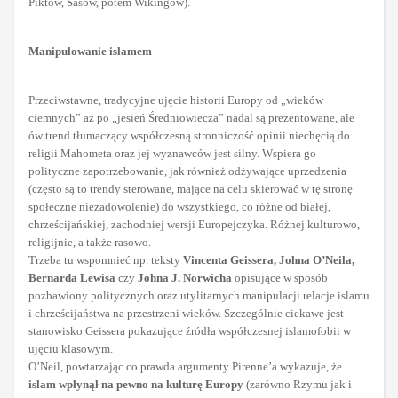
Piktów, Sasów, potem Wikingów).
Manipulowanie islamem
Przeciwstawne, tradycyjne ujęcie historii Europy od „wieków
ciemnych” aż po „jesień Średniowiecza” nadal są prezentowane, ale
ów trend tłumaczący współczesną stronniczość opinii niechęcią do
religii Mahometa oraz jej wyznawców jest silny. Wspiera go
polityczne zapotrzebowanie, jak również odżywające uprzedzenia
(często są to trendy sterowane, mające na celu skierować w tę stronę
społeczne niezadowolenie) do wszystkiego, co różne od białej,
chrześcijańskiej, zachodniej wersji Europejczyka. Różnej kulturowo,
religijnie, a także rasowo.
Trzeba tu wspomnieć np. teksty
Vincenta Geissera, Johna O’Neila,
Bernarda Lewisa
czy
Johna J. Norwicha
opisujące w sposób
pozbawiony politycznych oraz utylitarnych manipulacji relacje islamu
i chrześcijaństwa na przestrzeni wieków. Szczególnie ciekawe jest
stanowisko Geissera pokazujące źródła współczesnej islamofobii w
ujęciu klasowym.
O’Neil, powtarzając co prawda argumenty Pirenne’a wykazuje, że
islam wpłynął na pewno na kulturę Europy
(zarówno Rzymu jak i