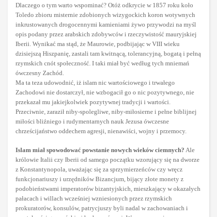
Dlaczego o tym warto wspominać? Otóż odkrycie w 1857 roku koło
Toledo zbioru misternie zdobionych wizygockich koron wotywnych
inkrustowanych drogocennymi kamieniami żywo przywodzi na myśl
opis podany przez arabskich zdobywców i rzeczywistość mauryjskiej
Iberii. Wynikać ma stąd, że Maurowie, podbijając w VIII wieku
dzisiejszą Hiszpanię, zastali tam kwitnącą, tolerancyjną, bogatą i pełną
rzymskich cnót społeczność. I taki miał być według tych mniemań
ówczesny Zachód.
Ma ta teza udowodnić, iż islam nic wartościowego i trwałego
Zachodowi nie dostarczył, nie wzbogacił go o nic pozytywnego, nie
przekazał mu jakiejkolwiek pozytywnej tradycji i wartości.
Przeciwnie, zaraził niby-spolegliwe, niby-miłosierne i pełne biblijnej
miłości bliźniego i rudymentarnych nauk Jezusa ówczesne
chrześcijaństwo oddechem agresji, nienawiści, wojny i przemocy.
Islam miał spowodować powstanie nowych wieków ciemnych?
Ale
królowie Italii czy Iberii od samego początku wzorujący się na dworze
z Konstantynopola, uważając się za sprzymierzeńców czy wręcz
funkcjonariuszy i urzędników Bizancjum, bijący złote monety z
podobieństwami imperatorów bizantyjskich, mieszkający w okazałych
pałacach i willach wcześniej wzniesionych przez rzymskich
prokuratorów, konsulów, patrycjuszy byli nadal w zachowaniach i