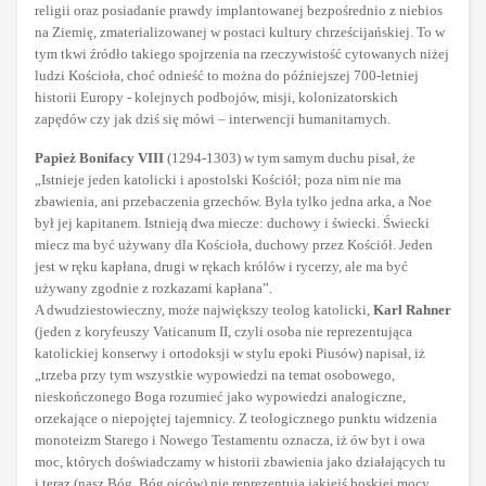
religii oraz posiadanie prawdy implantowanej bezpośrednio z niebios
na Ziemię, zmaterializowanej w postaci kultury chrześcijańskiej. To w
tym tkwi źródło takiego spojrzenia na rzeczywistość cytowanych niżej
ludzi Kościoła, choć odnieść to można do późniejszej 700-letniej
historii Europy - kolejnych podbojów, misji, kolonizatorskich
zapędów czy jak dziś się mówi – interwencji humanitarnych.
Papież Bonifacy VIII
(1294-1303) w tym samym duchu pisał, że
„Istnieje jeden katolicki i apostolski Kościół; poza nim nie ma
zbawienia, ani przebaczenia grzechów. Była tylko jedna arka, a Noe
był jej kapitanem. Istnieją dwa miecze: duchowy i świecki. Świecki
miecz ma być używany dla Kościoła, duchowy przez Kościół. Jeden
jest w ręku kapłana, drugi w rękach królów i rycerzy, ale ma być
używany zgodnie z rozkazami kapłana”.
A dwudziestowieczny, może największy teolog katolicki,
Karl Rahner
(jeden z koryfeuszy Vaticanum II, czyli osoba nie reprezentująca
katolickiej konserwy i ortodoksji w stylu epoki Piusów) napisał, iż
„trzeba przy tym wszystkie wypowiedzi na temat osobowego,
nieskończonego Boga rozumieć jako wypowiedzi analogiczne,
orzekające o niepojętej tajemnicy. Z teologicznego punktu widzenia
monoteizm Starego i Nowego Testamentu oznacza, iż ów byt i owa
moc, których doświadczamy w historii zbawienia jako działających tu
i teraz (nasz Bóg, Bóg ojców) nie reprezentują jakiejś boskiej mocy,