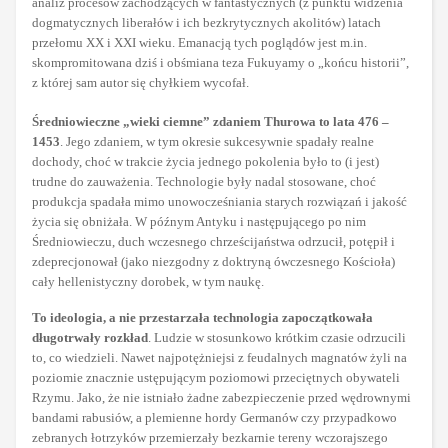
analiz procesów zachodzących w fantastycznych (z punktu widzenia
dogmatycznych liberałów i ich bezkrytycznych akolitów) latach
przełomu XX i XXI wieku. Emanacją tych poglądów jest m.in.
skompromitowana dziś i obśmiana teza Fukuyamy o „końcu historii”,
z której sam autor się chyłkiem wycofał.
Średniowieczne „wieki ciemne” zdaniem Thurowa to lata 476 –
1453
. Jego zdaniem, w tym okresie sukcesywnie spadały realne
dochody, choć w trakcie życia jednego pokolenia było to (i jest)
trudne do zauważenia. Technologie były nadal stosowane, choć
produkcja spadała mimo unowocześniania starych rozwiązań i jakość
życia się obniżała. W późnym Antyku i następującego po nim
Średniowieczu, duch wczesnego chrześcijaństwa odrzucił, potępił i
zdeprecjonował (jako niezgodny z doktryną ówczesnego Kościoła)
cały hellenistyczny dorobek, w tym naukę.
To ideologia, a nie przestarzała technologia zapoczątkowała
długotrwały rozkład
. Ludzie w stosunkowo krótkim czasie odrzucili
to, co wiedzieli. Nawet najpotężniejsi z feudalnych magnatów żyli na
poziomie znacznie ustępującym poziomowi przeciętnych obywateli
Rzymu. Jako, że nie istniało żadne zabezpieczenie przed wędrownymi
bandami rabusiów, a plemienne hordy Germanów czy przypadkowo
zebranych łotrzyków przemierzały bezkarnie tereny wczorajszego