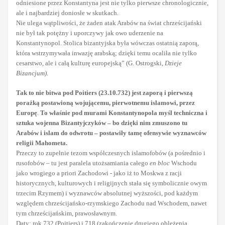
odniesione przez Konstantyna jest nie tylko pierwsze chronologicznie,
ale i najbardziej doniosłe w skutkach.
Nie ulega wątpliwości, że żaden atak Arabów na świat chrześcijański
nie był tak potężny i uporczywy jak owo uderzenie na
Konstantynopol. Stolica bizantyjska była wówczas ostatnią zaporą,
która wstrzymywała inwazję arabską; dzięki temu ocaliła nie tylko
cesarstwo, ale i całą kulturę europejską” (G. Ostrogski,
Dzieje
Bizancjum)
.
Tak to nie bitwa pod Poitiers (23.10.732) jest zaporą i pierwszą
porażką postawioną wojującemu, pierwotnemu islamowi, przez
Europę
.
To właśnie pod murami Konstantynopola myśl techniczna i
sztuka wojenna Bizantyjczyków – bo dzięki nim zmuszono tu
Arabów i islam do odwrotu – postawiły tamę ofensywie wyznawców
religii Mahometa.
Przeczy to zupełnie tezom współczesnych islamofobów (a pośrednio i
rusofobów – tu jest paralela utożsamiania całego
en bloc
Wschodu
jako wrogiego a priori Zachodowi - jako iż to Moskwa z racji
historycznych, kulturowych i religijnych stała się symbolicznie owym
trzecim Rzymem) i wyznawców absolutnej wyższości, pod każdym
względem chrześcijańsko-rzymskiego Zachodu nad Wschodem, nawet
tym chrześcijańskim, prawosławnym.
Daty: rok 732 (Poitiers) i 718 (zakończenie drugiego oblężenia