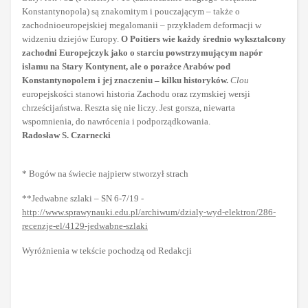
Konstantynopola) są znakomitym i pouczającym – także o
zachodnioeuropejskiej megalomanii – przykładem deformacji w
widzeniu dziejów Europy.
O Poitiers wie każdy średnio wykształcony
zachodni Europejczyk jako o starciu powstrzymującym napór
islamu na Stary Kontynent, ale o porażce Arabów pod
Konstantynopolem i jej znaczeniu – kilku historyków.
Clou
europejskości stanowi historia Zachodu oraz rzymskiej wersji
chrześcijaństwa. Reszta się nie liczy. Jest gorsza, niewarta
wspomnienia, do nawrócenia i podporządkowania.
Radosław S. Czarnecki
* Bogów na świecie najpierw stworzył strach
**Jedwabne szlaki – SN 6-7/19 -
http://www.sprawynauki.edu.pl/archiwum/dzialy-wyd-elektron/286-
recenzje-el/4129-jedwabne-szlaki
Wyróżnienia w tekście pochodzą od Redakcji