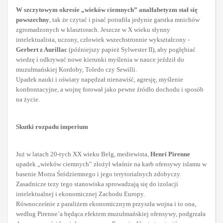
W szczytowym okresie „wieków ciemnych” analfabetyzm stał się
powszechny
, tak że czytać i pisać potrafiła jedynie garstka mnichów
zgromadzonych w klasztorach. Jeszcze w X wieku słynny
intelektualista, uczony, człowiek wszechstronnie wykształcony -
Gerbert z Aurillac
(późniejszy papież Sylwester II), aby pogłębiać
wiedzę i odkrywać nowe kierunki myślenia w nauce jeździł do
muzułmańskiej Kordoby, Toledo czy Sewilli.
Upadek nauki i oświaty napędzał nienawiść, agresję, myślenie
konfrontacyjne, a wojnę forował jako pewne źródło dochodu i sposób
na życie.
Skutki rozpadu imperium
Już w latach 20-tych XX wieku Belg, mediewista,
Henri Pirenne
upadek „wieków ciemnych” złożył właśnie na karb ofensywy islamu w
basenie Morza Śródziemnego i jego terytorialnych zdobyczy.
Zasadnicze tezy tego stanowiska sprowadzają się do izolacji
intelektualnej i ekonomicznej Zachodu Europy.
Równocześnie z paraliżem ekonomicznym przyszła wojna i to ona,
według Pirenne’a będąca efektem muzułmańskiej ofensywy, podgrzała