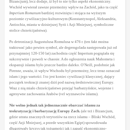
Bizancjum), lecz dodaje, iż był to nie tylko aspekt ekonomiczny.
Wschód wywierał zawsze przemożny wpływ na Zachód, jako ta część
Imperium Romanum
bardziej rozwinięta i stojąca na wyższym
poziomie cywilizacyjno-kulturowym (Konstantynopol, Aleksandria,
Antiochia, miasta w dzisiejszej Syrii i Azji Mniejszej, symboliczne
stolice chrześcijaństwa).
Po detronizacji Augustulusa Romulusa w 476 r. (ten fakt można
traktować jako pewien symbol, ale degrengolada następowała już od
przynajmniej 120-150 lat) zachodnia część Imperium pogrążała się
sukcesywnie i powoli w chaosie. A do ogłoszenia nauk Mahometa i
ekspansji islamu było jeszcze bardzo daleko. O’Neill, podobnie jak
Pirenne, uważa, iż wpływ Wschodu był przemożny, lecz teraz oznaczał
islam i jego wartości. I to jest koniec cywilizacji klasycznej, dający
początek teokracji znanej dziś pod nazwą średniowiecznej Europy.
Wraz z nią miało chrześcijaństwo przejąć barbarzyńskie, wojenne i
agresywne zachowania Arabów (vel wyznawców islamu).
Nie wolno jednak tak jednoznacznie obarczać islamu za
teokratyzację i barbaryzację Europy Zach.
(ale też i Bizancjum,
gdzie utrata znacznych terytoriów na rzecz islamu – Bliski Wschód,
część Azji Mniejszej, a przede wszystkim Egipt) spowodowała
długotrwały kryzys tak tożsamości jak i zapaść ekonomiczno-