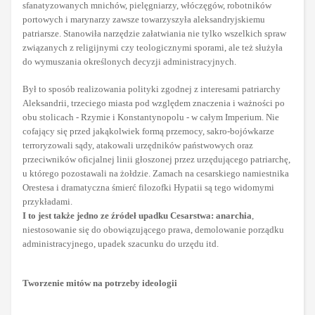
sfanatyzowanych mnichów, pielęgniarzy, włóczęgów, robotników
portowych i marynarzy zawsze towarzyszyła aleksandryjskiemu
patriarsze. Stanowiła narzędzie załatwiania nie tylko wszelkich spraw
związanych z religijnymi czy teologicznymi sporami, ale też służyła
do wymuszania określonych decyzji administracyjnych.
Był to sposób realizowania polityki zgodnej z interesami patriarchy
Aleksandrii, trzeciego miasta pod względem znaczenia i ważności po
obu stolicach - Rzymie i Konstantynopolu - w całym Imperium. Nie
cofający się przed jakąkolwiek formą przemocy, sakro-bojówkarze
terroryzowali sądy, atakowali urzędników państwowych oraz
przeciwników oficjalnej linii głoszonej przez urzędującego patriarchę,
u którego pozostawali na żołdzie. Zamach na cesarskiego namiestnika
Orestesa i dramatyczna śmierć filozofki Hypatii są tego widomymi
przykładami.
I to jest także jedno ze źródeł upadku Cesarstwa: anarchia
,
niestosowanie się do obowiązującego prawa, demolowanie porządku
administracyjnego, upadek szacunku do urzędu itd.
Tworzenie mitów na potrzeby ideologii