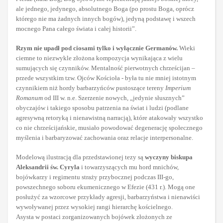
ale jednego, jedynego, absolutnego Boga (po prostu Boga, oprócz
którego nie ma żadnych innych bogów), jedyną podstawę i wszech
mocnego Pana całego świata i całej historii”.
Rzym nie upadł pod ciosami tylko i wyłącznie Germanów.
Wieki
ciemne to niezwykle złożona kompozycja wynikająca z wielu
sumujących się czynników. Mentalność pierwotnych chrześcijan –
przede wszystkim tzw. Ojców Kościoła - była tu nie mniej istotnym
czynnikiem niż hordy barbarzyńców pustoszące tereny
Imperium
Romanum
od III w. n.e. Szerzenie nowych, „jedynie słusznych”
obyczajów i takiego sposobu patrzenia na świat i ludzi (podlane
agresywną retoryką i nienawistną narracją), które atakowały wszystko
co nie chrześcijańskie, musiało powodować degenerację społecznego
myślenia i barbaryzować zachowania oraz relacje interpersonalne.
Modelową ilustracją dla przedstawionej tezy są
wyczyny biskupa
Aleksandrii św. Cyryla
i towarzyszących mu hord mnichów,
bojówkarzy i regimentu straży przybocznej podczas III-go,
powszechnego soboru ekumenicznego w Efezie (431 r.). Mogą one
posłużyć za wzorcowe przykłady agresji, barbarzyństwa i nienawiści
wywoływanej przez wysokiej rangi hierarchę kościelnego.
Asysta w postaci zorganizowanych bojówek złożonych ze