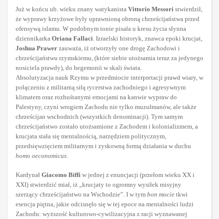
Już w końcu ub. wieku znany watykanista
Vittorio Messori
stwierdził,
że wyprawy krzyżowe były uprawnioną obroną chrześcijaństwa przed
ofensywą islamu. W podobnym tonie pisała u kresu życia słynna
dziennikarka
Oriana Fallaci
. Izraelski historyk, znawca epoki krucjat,
Joshua Prawer
zauważa, iż otworzyły one drogę Zachodowi i
chrześcijaństwu rzymskiemu, (które siebie utożsamia teraz za jedynego
nosiciela prawdy), do hegemonii w skali świata.
Absolutyzacja nauk Rzymu w przedmiocie interpretacji prawd wiary, w
połączeniu z militarną siłą rycerstwa zachodniego i agresywnym
klimatem oraz rozhuśtanymi emocjami na kanwie wypraw do
Palestyny, czyni wrogiem Zachodu nie tylko muzułmanów, ale także
chrześcijan wschodnich (wszystkich denominacji). Tym samym
chrześcijaństwo zostało utożsamione z Zachodem i kolonializmem, a
krucjata stała się mentalnością, narzędziem politycznym,
przedsięwzięciem militarnym i zyskowną formą działania w duchu
homo oeconomicus.
Kardynał
Giacomo Biffi
w jednej z enuncjacji (przełom wieku XX i
XXI) stwierdzić miał, iż „krucjaty to ogromny wysiłek misyjny
szerzący chrześcijaństwo na Wschodzie”. I w tym
bon mocie
tkwi
esencja piętna, jakie odcisnęło się w tej epoce na mentalności ludzi
Zachodu: wyższość kulturowo-cywilizacyjna z racji wyznawanej