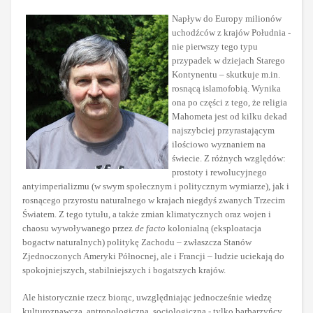
Napływ do Europy milionów
uchodźców z krajów Południa -
nie pierwszy tego typu
przypadek w dziejach Starego
Kontynentu – skutkuje m.in.
rosnącą islamofobią. Wynika
ona po części z tego, że religia
Mahometa jest od kilku dekad
najszybciej przyrastającym
ilościowo wyznaniem na
świecie. Z różnych względów:
prostoty i rewolucyjnego
antyimperializmu (w swym społecznym i politycznym wymiarze), jak i
rosnącego przyrostu naturalnego w krajach niegdyś zwanych Trzecim
Światem. Z tego tytułu, a także zmian klimatycznych oraz wojen i
chaosu wywoływanego przez
de facto
kolonialną (eksploatacja
bogactw naturalnych) politykę Zachodu – zwłaszcza Stanów
Zjednoczonych Ameryki Północnej, ale i Francji – ludzie uciekają do
spokojniejszych, stabilniejszych i bogatszych krajów.
Ale historycznie rzecz biorąc, uwzględniając jednocześnie wiedzę
kulturoznawczą, antropologiczną, socjologiczną - tylko barbarzyńcy