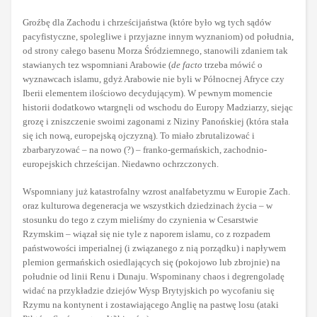
Groźbę dla Zachodu i chrześcijaństwa (które było wg tych sądów
pacyfistyczne, spolegliwe i przyjazne innym wyznaniom) od południa,
od strony całego basenu Morza Śródziemnego, stanowili zdaniem tak
stawianych tez wspomniani Arabowie (
de facto
trzeba mówić o
wyznawcach islamu, gdyż Arabowie nie byli w Północnej Afryce czy
Iberii elementem ilościowo decydującym). W pewnym momencie
historii dodatkowo wtargnęli od wschodu do Europy Madziarzy, siejąc
grozę i zniszczenie swoimi zagonami z Niziny Panońskiej (która stała
się ich nową, europejską ojczyzną). To miało zbrutalizować i
zbarbaryzować – na nowo (?) – franko-germańskich, zachodnio-
europejskich chrześcijan. Niedawno ochrzczonych.
Wspomniany już katastrofalny wzrost analfabetyzmu w Europie Zach.
oraz kulturowa degeneracja we wszystkich dziedzinach życia – w
stosunku do tego z czym mieliśmy do czynienia w Cesarstwie
Rzymskim – wiązał się nie tyle z naporem islamu, co z rozpadem
państwowości imperialnej (i związanego z nią porządku) i napływem
plemion germańskich osiedlających się (pokojowo lub zbrojnie) na
południe od linii Renu i Dunaju. Wspominany chaos i degrengoladę
widać na przykładzie dziejów Wysp Brytyjskich po wycofaniu się
Rzymu na kontynent i zostawiającego Anglię na pastwę losu (ataki