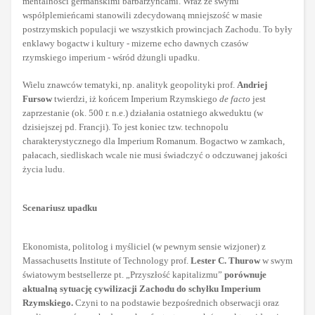
mentalności germańskimi barbarzyńcami. Wraz ze swymi
współplemieńcami stanowili zdecydowaną mniejszość w masie
postrzymskich populacji we wszystkich prowincjach Zachodu. To były
enklawy bogactw i kultury - mizerne echo dawnych czasów
rzymskiego imperium - wśród dżungli upadku.
Wielu znawców tematyki, np. analityk geopolityki prof.
Andriej
Fursow
twierdzi, iż końcem Imperium Rzymskiego
de facto
jest
zaprzestanie (ok. 500 r. n.e.) działania ostatniego akweduktu (w
dzisiejszej pd. Francji). To jest koniec tzw. technopolu
charakterystycznego dla Imperium Romanum. Bogactwo w zamkach,
pałacach, siedliskach wcale nie musi świadczyć o odczuwanej jakości
życia ludu.
Scenariusz upadku
Ekonomista, politolog i myśliciel (w pewnym sensie wizjoner) z
Massachusetts Institute of Technology prof.
Lester C. Thurow
w swym
światowym bestsellerze pt. „Przyszłość kapitalizmu”
porównuje
aktualną sytuację cywilizacji Zachodu do schyłku Imperium
Rzymskiego.
Czyni to na podstawie bezpośrednich obserwacji oraz