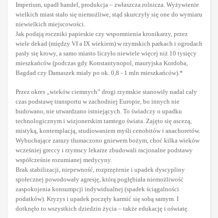
Imperium, upadł handel, produkcja – zwłaszcza rolnicza. Wyżywienie
wielkich miast stało się niemożliwe, stąd skurczyły się one do wymiaru
niewielkich miejscowości.
Jak podają roczniki papieskie czy wspomnienia kronikarzy, przez
wiele dekad (między VI a IX wiekiem) w rzymskich parkach i ogrodach
pasły się krowy, a samo miasto liczyło niewiele więcej niż 10 tysięcy
mieszkańców (podczas gdy Konstantynopol, mauryjska Kordoba,
Bagdad czy Damaszek miały po ok. 0,8 - 1 mln mieszkańców).*
Przez okres „wieków ciemnych” drogi rzymskie stanowiły nadal cały
czas podstawę transportu w zachodniej Europie, bo innych nie
budowano, nie utwardzano istniejących. To świadczy o upadku
technologicznym i wizjonerskim tamtego świata. Zajęto się ascezą,
mistyką, kontemplacją, studiowaniem myśli cenobitów i anachoretów.
Wybuchające zarazy tłumaczono gniewem bożym, choć kilka wieków
wcześniej greccy i rzymscy lekarze zbudowali racjonalne podstawy
współcześnie rozumianej medycyny.
Brak stabilizacji, niepewność, rozprzężenie i upadek dyscypliny
społecznej powodowały agresję, którą pogłębiała niemożliwość
zaspokojenia konsumpcji indywidualnej (spadek ściągalności
podatków). Kryzys i upadek poczęły karmić się sobą samym. I
dotknęło to wszystkich dziedzin życia – także edukację i oświatę.