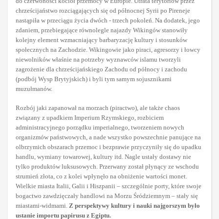
do czerwoności kocioł przemocy w Europie. Utrata terytoriów przez
chrześcijaństwo rozciągających się od północnej Syrii po Pireneje
nastąpiła w przeciągu życia dwóch - trzech pokoleń. Na dodatek, jego
zdaniem, przebiegające równolegle najazdy Wikingów stanowiły
kolejny element wzmacniający barbaryzację kultury i stosunków
społecznych na Zachodzie. Wikingowie jako piraci, agresorzy i łowcy
niewolników właśnie na potrzeby wyznawców islamu tworzyli
zagrożenie dla chrześcijańskiego Zachodu od północy i zachodu
(podbój Wysp Brytyjskich) i byli tym samym sojusznikami
muzułmanów.
Rozbój jaki zapanował na morzach (piractwo), ale także chaos
związany z upadkiem Imperium Rzymskiego, rozbiciem
administracyjnego porządku imperialnego, tworzeniem nowych
organizmów państwowych, a nade wszystko powszechnie panujące na
olbrzymich obszarach przemoc i bezprawie przyczyniły się do upadku
handlu, wymiany towarowej, kultury itd. Nagle ustały dostawy nie
tylko produktów luksusowych. Przerwany został płynący ze wschodu
strumień złota, co z kolei wpłynęło na obniżenie wartości monet.
Wielkie miasta Italii, Galii i Hiszpanii – szczególnie porty, które swoje
bogactwo zawdzięczały handlowi na Morzu Śródziemnym – stały się
miastami-widmami.
Z perspektywy kultury i nauki najgorszym było
ustanie importu papirusu z Egiptu.