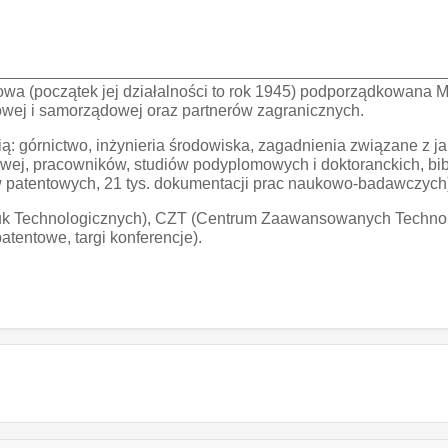
owa (początek jej działalności to rok 1945) podporządkowana M
wowej i samorządowej oraz partnerów zagranicznych.
ą: górnictwo, inżynieria środowiska, zagadnienia związane z jak
j, pracowników, studiów podyplomowych i doktoranckich, biblio
ów patentowych, 21 tys. dokumentacji prac naukowo-badawczych
Nauk Technologicznych), CZT (Centrum Zaawansowanych Technolog
atentowe, targi konferencje).