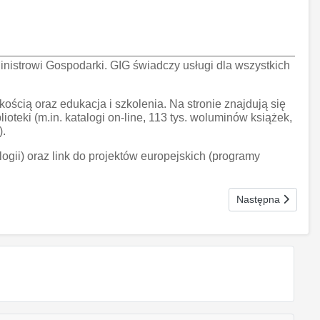
inistrowi Gospodarki. GIG świadczy usługi dla wszystkich
ością oraz edukacja i szkolenia. Na stronie znajdują się
teki (m.in. katalogi on-line, 113 tys. woluminów książek,
).
ii) oraz link do projektów europejskich (programy
Następna strona:
Następna