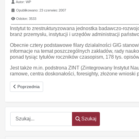
Szczegóły
Autor:
WP
Opublikowano: 23 czerwiec 2007
Odsłon: 3533
Instytut to zrestrukturyzowana jednostka badawczo-rozwoj
branż przemysłu, instytucji i urzędów administracji państ
Obecnie cztery podstawowe filary działalności GIG stanowi
informacje na temat poszczególnych zakładów, rady naukowe
ponad tysiąc tytułów roczników czasopism, 178 tys. opis
Jest także m.in. podstrona ZINT (Zintegrowany Instytut 
ramowe, centra doskonałości, foresighty, złożone wnioski p
Poprzednia strona: Instytut Medycyny Pracy
Poprzednia
Szukaj
Szukaj