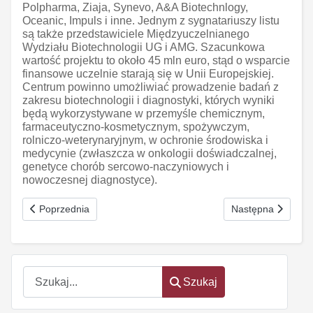
Polpharma, Ziaja, Synevo, A&A Biotechnlogy,
Oceanic, Impuls i inne. Jednym z sygnatariuszy listu
są także przedstawiciele Międzyuczelnianego
Wydziału Biotechnologii UG i AMG. Szacunkowa
wartość projektu to około 45 mln euro, stąd o wsparcie
finansowe uczelnie starają się w Unii Europejskiej.
Centrum powinno umożliwiać prowadzenie badań z
zakresu biotechnologii i diagnostyki, których wyniki
będą wykorzystywane w przemyśle chemicznym,
farmaceutyczno-kosmetycznym, spożywczym,
rolniczo-weterynaryjnym, w ochronie środowiska i
medycynie (zwłaszcza w onkologii doświadczalnej,
genetyce chorób sercowo-naczyniowych i
nowoczesnej diagnostyce).
Poprzednia strona: Polska Grupa IIFC
Następna strona:
Poprzednia
Następna
Szukaj
Szukaj