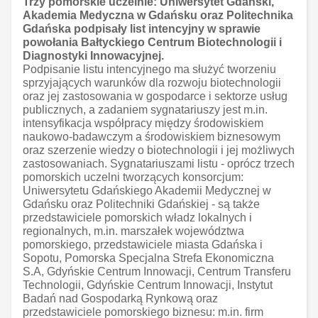
Trzy pomorskie uczelnie: Uniwersytet Gdański,
Akademia Medyczna w Gdańsku oraz Politechnika
Gdańska podpisały list intencyjny w sprawie
powołania Bałtyckiego Centrum Biotechnologii i
Diagnostyki Innowacyjnej.
Podpisanie listu intencyjnego ma służyć tworzeniu
sprzyjających warunków dla rozwoju biotechnologii
oraz jej zastosowania w gospodarce i sektorze usług
publicznych, a zadaniem sygnatariuszy jest m.in.
intensyfikacja współpracy między środowiskiem
naukowo-badawczym a środowiskiem biznesowym
oraz szerzenie wiedzy o biotechnologii i jej możliwych
zastosowaniach. Sygnatariuszami listu - oprócz trzech
pomorskich uczelni tworzących konsorcjum:
Uniwersytetu Gdańskiego Akademii Medycznej w
Gdańsku oraz Politechniki Gdańskiej - są także
przedstawiciele pomorskich władz lokalnych i
regionalnych, m.in. marszałek województwa
pomorskiego, przedstawiciele miasta Gdańska i
Sopotu, Pomorska Specjalna Strefa Ekonomiczna
S.A, Gdyńskie Centrum Innowacji, Centrum Transferu
Technologii, Gdyńskie Centrum Innowacji, Instytut
Badań nad Gospodarką Rynkową oraz
przedstawiciele pomorskiego biznesu: m.in. firm