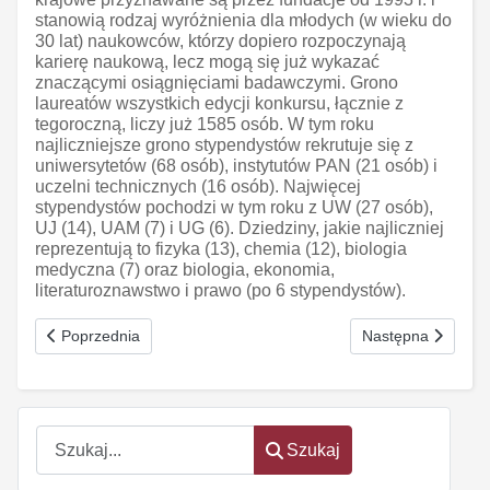
stanowią rodzaj wyróżnienia dla młodych (w wieku do
30 lat) naukowców, którzy dopiero rozpoczynają
karierę naukową, lecz mogą się już wykazać
znaczącymi osiągnięciami badawczymi. Grono
laureatów wszystkich edycji konkursu, łącznie z
tegoroczną, liczy już 1585 osób. W tym roku
najliczniejsze grono stypendystów rekrutuje się z
uniwersytetów (68 osób), instytutów PAN (21 osób) i
uczelni technicznych (16 osób). Najwięcej
stypendystów pochodzi w tym roku z UW (27 osób),
UJ (14), UAM (7) i UG (6). Dziedziny, jakie najliczniej
reprezentują to fizyka (13), chemia (12), biologia
medyczna (7) oraz biologia, ekonomia,
literaturoznawstwo i prawo (po 6 stypendystów).
Poprzednia strona: Kolumbowie z FNP
Następna strona: 
Poprzednia
Następna
Szukaj
Szukaj