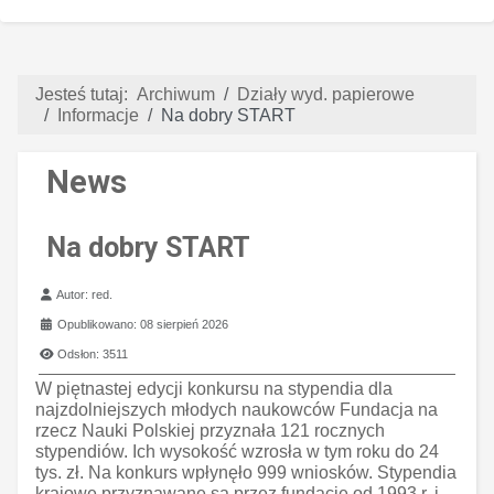
Jesteś tutaj:
Archiwum
Działy wyd. papierowe
Informacje
Na dobry START
News
Na dobry START
Szczegóły
Autor:
red.
Opublikowano: 08 sierpień 2026
Odsłon: 3511
W piętnastej edycji konkursu na stypendia dla
najzdolniejszych młodych naukowców Fundacja na
rzecz Nauki Polskiej przyznała 121 rocznych
stypendiów. Ich wysokość wzrosła w tym roku do 24
tys. zł. Na konkurs wpłynęło 999 wniosków. Stypendia
krajowe przyznawane są przez fundacje od 1993 r. i