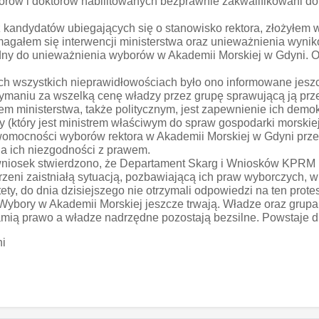
orów i doktorów habilitowanych bezprawnie zakwalifikowani do 
kandydatów ubiegających się o stanowisko rektora, złożyłem w 
agałem się interwencji ministerstwa oraz unieważnienia wyni
władny do unieważnienia wyborów w Akademii Morskiej w Gdyni. O
ch wszystkich nieprawidłowościach było ono informowane jeszc
rzymaniu za wszelką cenę władzy przez grupę sprawującą ją pr
iem ministerstwa, także politycznym, jest zapewnienie ich dem
ry (który jest ministrem właściwym do spraw gospodarki morskie
omocności wyborów rektora w Akademii Morskiej w Gdyni prze
nia ich niezgodności z prawem.
wniosek stwierdzono, że Departament Skarg i Wniosków KPRM n
rzeni zaistniałą sytuacją, pozbawiającą ich praw wyborczych, 
stety, do dnia dzisiejszego nie otrzymali odpowiedzi na ten pro
Wybory w Akademii Morskiej jeszcze trwają. Władze oraz grupa
łamią prawo a władze nadrzędne pozostają bezsilne. Powstaje d
ni