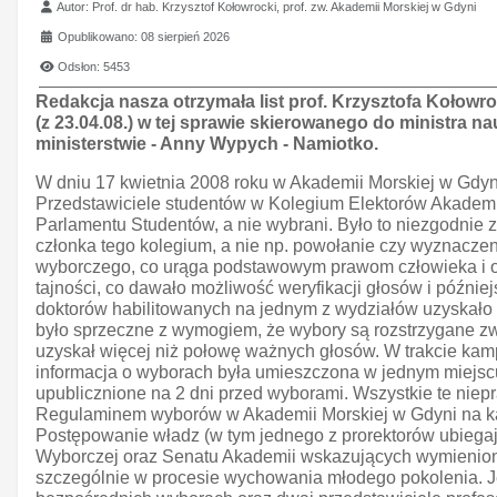
Szczegóły
Autor:
Prof. dr hab. Krzysztof Kołowrocki, prof. zw. Akademii Morskiej w Gdyni
Opublikowano: 08 sierpień 2026
Odsłon: 5453
Redakcja nasza otrzymała list prof. Krzysztofa Kołowro
(z 23.04.08.) w tej sprawie skierowanego do ministra n
ministerstwie - Anny Wypych - Namiotko.
W dniu 17 kwietnia 2008 roku w Akademii Morskiej w Gdyn
Przedstawiciele studentów w Kolegium Elektorów Akademii 
Parlamentu Studentów, a nie wybrani. Było to niezgodnie
członka tego kolegium, a nie np. powołanie czy wyznacze
wyborczego, co urąga podstawowym prawom człowieka i o
tajności, co dawało możliwość weryfikacji głosów i późnie
doktorów habilitowanych na jednym z wydziałów uzyskało 
było sprzeczne z wymogiem, że wybory są rozstrzygane zwy
uzyskał więcej niż połowę ważnych głosów. W trakcie ka
informacja o wyborach była umieszczona w jednym miejscu 
upublicznione na 2 dni przed wyborami. Wszystkie te niep
Regulaminem wyborów w Akademii Morskiej w Gdyni na k
Postępowanie władz (w tym jednego z prorektorów ubiegaj
Wyborczej oraz Senatu Akademii wskazujących wymienione
szczególnie w procesie wychowania młodego pokolenia. J