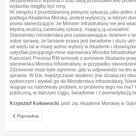
bezpośrednich wyborach oraz dwaj przedstawiciele profes
wyborów mógłby być inny.
W związku z przedstawioną powyżej sytuacją, jako jeden z 
podlega Akademia Morska, protest wyborczy, w którym dom
pismo stwierdzające, że Minister Infrastruktury nie jest 
błędną analizą zaistniałej sytuacji, mającą ją uzasadnić.
Stanowisko ministerstwa jest zastanawiające, bowiem o ty
sobie sprawę, że łamanie prawa jest świadome i służy ut
od wielu lat w miarę wolne wybory w Akademii i obowiązk
satysfakcjonującego mnie stanowiska Ministra Infrastruktu
Kancelarii Prezesa RM wniosek o ponowne zbadanie praw
stanowiska Ministra Infrastruktury, w przypadku stwierdze
Zdziwienie moje było ogromne, gdy w odpowiedzi na ten 
sprawie. W tzw. międzyczasie studenci (nie działacze) obu
wyborczym i wysłali go do Ministerstwa Infrastruktury. Nie
reaguje na nabrzmiały problem, to problemu tego nie ma? 
publiczną, w dalszym ciągu, świadomie i z premedytacją 
Krzysztof Kołowrocki
, prof. zw. Akademii Morskiej w Gdy
Poprzednia strona: Dobra PAN
Poprzednia