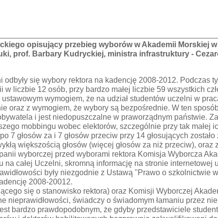
ckiego opisujący przebieg wyborów w Akademii Morskiej w Gd
auki, prof. Barbary Kudryckiej, ministra infrastruktury - C
i odbyły się wybory rektora na kadencję 2008-2012. Podczas 
w liczbie 12 osób, przy bardzo małej liczbie 59 wszystkich cz
 z ustawowym wymogiem, że na udział studentów uczelni w pra
nie oraz z wymogiem, że wybory są bezpośrednie. W ten sposób
bywatela i jest niedopuszczalne w praworządnym państwie. Z
jszego mobbingu wobec elektorów, szczególnie przy tak małej ic
po 7 głosów za i 7 głosów przeciw przy 14 głosujących został
kłą większością głosów (więcej głosów za niż przeciw), oraz z
mpanii wyborczej przed wyborami rektora Komisja Wyborcza Aka
na całej Uczelni, skromną informację na stronie internetowej
rawidłowości były niezgodnie z Ustawą "Prawo o szkolnictwie 
adencję 2008-20012.
ącego się o stanowisko rektora) oraz Komisji Wyborczej Akade
 nieprawidłowości, świadczy o świadomym łamaniu przez nie p
est bardzo prawdopodobnym, że gdyby przedstawiciele studentó