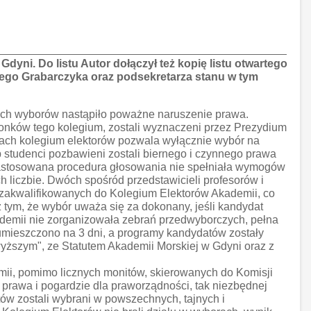
yni. Do listu Autor dołączył też kopię listu otwartego
ezarego Grabarczyka oraz podsekretarza stanu w tym
tych wyborów nastąpiło poważne naruszenie prawa.
łonków tego kolegium, zostali wyznaczeni przez Prezydium
cach kolegium elektorów pozwala wyłącznie wybór na
 studenci pozbawieni zostali biernego i czynnego prawa
astosowana procedura głosowania nie spełniała wymogów
h liczbie. Dwóch spośród przedstawicieli profesorów i
o zakwalifikowanych do Kolegium Elektorów Akademii, co
 tym, że wybór uważa się za dokonany, jeśli kandydat
demii nie zorganizowała zebrań przedwyborczych, pełna
 umieszczono na 3 dni, a programy kandydatów zostały
wyższym", ze Statutem Akademii Morskiej w Gdyni oraz z
mii, pomimo licznych monitów, skierowanych do Komisji
rawa i pogardzie dla praworządności, tak niezbędnej
w zostali wybrani w powszechnych, tajnych i