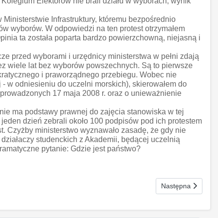
Kolegium Elektorów nie brali działu w wyborach, wynik
Ministerstwie Infrastruktury, któremu bezpośrednio
ków wyborów. W odpowiedzi na ten protest otrzymałem
pinia ta została poparta bardzo powierzchowną, niejasną i
ze przed wyborami i urzędnicy ministerstwa w pełni zdają
zez wiele lat bez wyborów powszechnych. Są to pierwsze
okratycznego i praworządnego przebiegu. Wobec nie
j - w odniesieniu do uczelni morskich), skierowałem do
prowadzonych 17 maja 2008 r. oraz o unieważnienie
ie ma podstawy prawnej do zajęcia stanowiska w tej
w jeden dzień zebrali około 100 podpisów pod ich protestem
test. Czyżby ministerstwo wyznawało zasadę, że gdy nie
 działaczy studenckich z Akademii, będącej uczelnią
ramatyczne pytanie: Gdzie jest państwo?
Następna strona: 
Następna