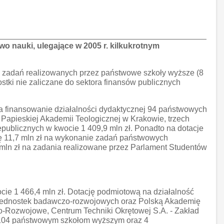
wo nauki, ulegające w 2005 r. kilkukrotnym
e zadań realizowanych przez państwowe szkoły wyższe (8
nostki nie zaliczane do sektora finansów publicznych
na finansowanie działalności dydaktycznej 94 państwowych
 Papieskiej Akademii Teologicznej w Krakowie, trzech
epublicznych w kwocie 1 409,9 mln zł. Ponadto na dotacje
tę 11,7 mln zł na wykonanie zadań państwowych
mln zł na zadania realizowane przez Parlament Studentów
cie 1 466,4 mln zł. Dotację podmiotową na działalność
 jednostek badawczo-rozwojowych oraz Polską Akademię
Rozwojowe, Centrum Techniki Okrętowej S.A. - Zakład
(104 państwowym szkołom wyższym oraz 4