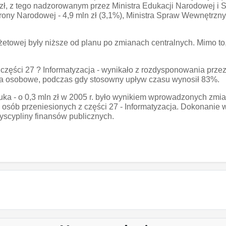
 z tego nadzorowanym przez Ministra Edukacji Narodowej i Sport
rony Narodowej - 4,9 mln zł (3,1%), Ministra Spraw Wewnętrznych 
etowej były niższe od planu po zmianach centralnych. Mimo t
zęści 27 ? Informatyzacja - wynikało z rozdysponowania przez M
a osobowe, podczas gdy stosowny upływ czasu wynosił 83%.
auka - o 0,3 mln zł w 2005 r. było wynikiem wprowadzonych zm
osób przeniesionych z części 27 - Informatyzacja. Dokonanie
scypliny finansów publicznych.