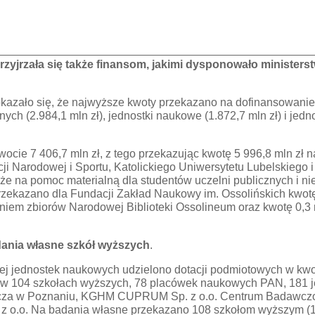
zyjrzała się także finansom, jakimi dysponowało ministerst
okazało się, że najwyższe kwoty przekazano na dofinansowani
nych (2.984,1 mln zł), jednostki naukowe (1.872,7 mln zł) i jed
ocie 7 406,7 mln zł, z tego przekazując kwotę 5 996,8 mln zł 
 Narodowej i Sportu, Katolickiego Uniwersytetu Lubelskiego i
kże na pomoc materialną dla studentów uczelni publicznych i ni
przekazano dla Fundacji Zakład Naukowy im. Ossolińskich kwo
em zbiorów Narodowej Biblioteki Ossolineum oraz kwotę 0,3 
dania własne szkół wyższych
.
wej jednostek naukowych udzielono dotacji podmiotowych w kwo
h w 104 szkołach wyższych, 78 placówek naukowych PAN, 181
icza w Poznaniu, KGHM CUPRUM Sp. z o.o. Centrum Badawczo-
z o.o. Na badania własne przekazano 108 szkołom wyższym 