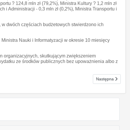
u ? 124,8 mln zł (79,2%), Ministra Kultury ? 1,2 mln zł
i Administracji - 0,3 mln zł (0,2%), Ministra Transportu i
o, w dwóch częściach budżetowych stwierdzono ich
inistra Nauki i Informatyzacji w okresie 10 miesięcy
ian organizacyjnych, skutkującym zwiększeniem
 wydatku ze środków publicznych bez upoważnienia albo z
Następna strona: 
Następna