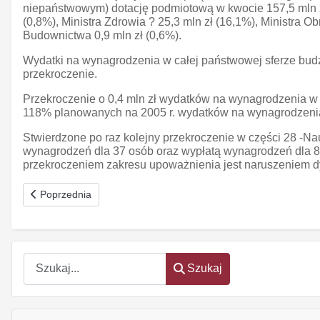
niepaństwowym) dotację podmiotową w kwocie 157,5 mln zł,
(0,8%), Ministra Zdrowia ? 25,3 mln zł (16,1%), Ministra Ob
Budownictwa 0,9 mln zł (0,6%).
Wydatki na wynagrodzenia w całej państwowej sferze budż
przekroczenie.
Przekroczenie o 0,4 mln zł wydatków na wynagrodzenia w c
118% planowanych na 2005 r. wydatków na wynagrodzeni
Stwierdzone po raz kolejny przekroczenie w części 28 -N
wynagrodzeń dla 37 osób oraz wypłatą wynagrodzeń dla 8 
przekroczeniem zakresu upoważnienia jest naruszeniem dy
Poprzednia strona: Zagadkowe rezerwy
Poprzednia
Szukaj
Szukaj