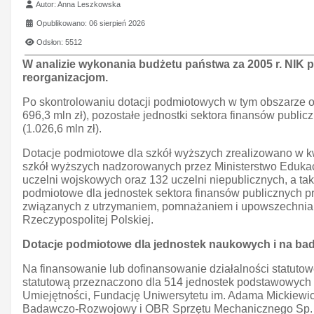
Szczegóły
Autor:
Anna Leszkowska
Opublikowano: 06 sierpień 2026
Odsłon: 5512
W analizie wykonania budżetu państwa za 2005 r. NIK pr
reorganizacjom.
Po skontrolowaniu dotacji podmiotowych w tym obszarze 
696,3 mln zł), pozostałe jednostki sektora finansów publicz
(1.026,6 mln zł).
Dotacje podmiotowe dla szkół wyższych zrealizowano w kw
szkół wyższych nadzorowanych przez Ministerstwo Edukacji
uczelni wojskowych oraz 132 uczelni niepublicznych, a ta
podmiotowe dla jednostek sektora finansów publicznych 
związanych z utrzymaniem, pomnażaniem i upowszechniani
Rzeczypospolitej Polskiej.
Dotacje podmiotowe dla jednostek naukowych i na ba
Na finansowanie lub dofinansowanie działalności statuto
statutową przeznaczono dla 514 jednostek podstawowyc
Umiejętności, Fundację Uniwersytetu im. Adama Mickiew
Badawczo-Rozwojowy i OBR Sprzętu Mechanicznego Sp. 