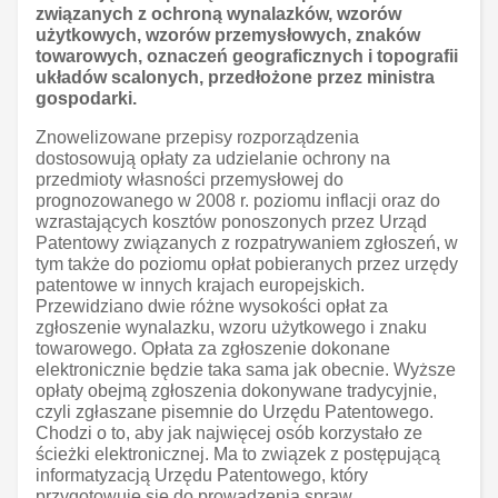
związanych z ochroną wynalazków, wzorów
użytkowych, wzorów przemysłowych, znaków
towarowych, oznaczeń geograficznych i topografii
układów scalonych, przedłożone przez ministra
gospodarki.
Znowelizowane przepisy rozporządzenia
dostosowują opłaty za udzielanie ochrony na
przedmioty własności przemysłowej do
prognozowanego w 2008 r. poziomu inflacji oraz do
wzrastających kosztów ponoszonych przez Urząd
Patentowy związanych z rozpatrywaniem zgłoszeń, w
tym także do poziomu opłat pobieranych przez urzędy
patentowe w innych krajach europejskich.
Przewidziano dwie różne wysokości opłat za
zgłoszenie wynalazku, wzoru użytkowego i znaku
towarowego. Opłata za zgłoszenie dokonane
elektronicznie będzie taka sama jak obecnie. Wyższe
opłaty obejmą zgłoszenia dokonywane tradycyjnie,
czyli zgłaszane pisemnie do Urzędu Patentowego.
Chodzi o to, aby jak najwięcej osób korzystało ze
ścieżki elektronicznej. Ma to związek z postępującą
informatyzacją Urzędu Patentowego, który
przygotowuje się do prowadzenia spraw