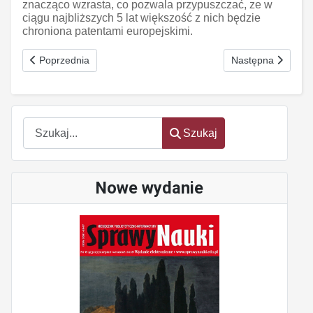
znacząco wzrasta, co pozwala przypuszczać, ze w
ciągu najbliższych 5 lat większość z nich będzie
chroniona patentami europejskimi.
Poprzednia strona: Program zwalczania nowotworów
Następna strona: 
Poprzednia
Następna
Szukaj
Szukaj
Nowe wydanie