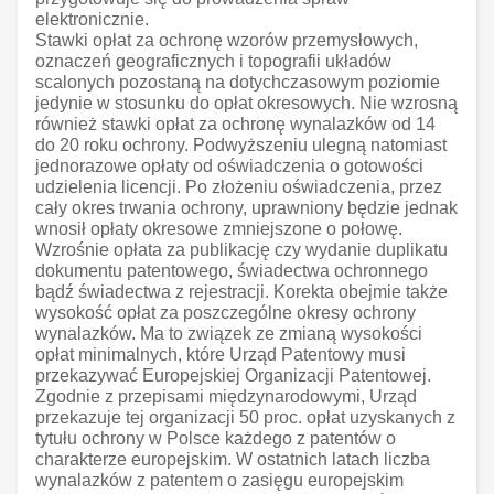
elektronicznie.
Stawki opłat za ochronę wzorów przemysłowych,
oznaczeń geograficznych i topografii układów
scalonych pozostaną na dotychczasowym poziomie
jedynie w stosunku do opłat okresowych. Nie wzrosną
również stawki opłat za ochronę wynalazków od 14
do 20 roku ochrony. Podwyższeniu ulegną natomiast
jednorazowe opłaty od oświadczenia o gotowości
udzielenia licencji. Po złożeniu oświadczenia, przez
cały okres trwania ochrony, uprawniony będzie jednak
wnosił opłaty okresowe zmniejszone o połowę.
Wzrośnie opłata za publikację czy wydanie duplikatu
dokumentu patentowego, świadectwa ochronnego
bądź świadectwa z rejestracji. Korekta obejmie także
wysokość opłat za poszczególne okresy ochrony
wynalazków. Ma to związek ze zmianą wysokości
opłat minimalnych, które Urząd Patentowy musi
przekazywać Europejskiej Organizacji Patentowej.
Zgodnie z przepisami międzynarodowymi, Urząd
przekazuje tej organizacji 50 proc. opłat uzyskanych z
tytułu ochrony w Polsce każdego z patentów o
charakterze europejskim. W ostatnich latach liczba
wynalazków z patentem o zasięgu europejskim