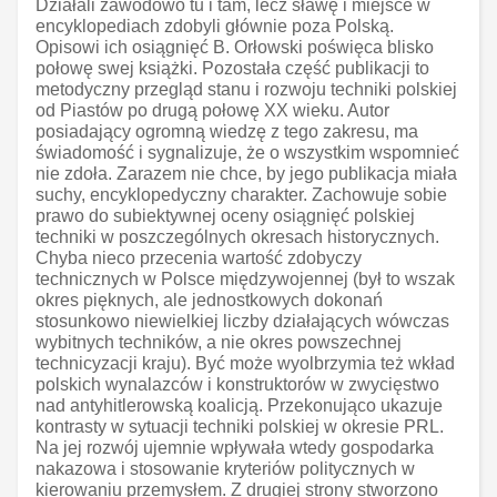
Działali zawodowo tu i tam, lecz sławę i miejsce w
encyklopediach zdobyli głównie poza Polską.
Opisowi ich osiągnięć B. Orłowski poświęca blisko
połowę swej książki. Pozostała część publikacji to
metodyczny przegląd stanu i rozwoju techniki polskiej
od Piastów po drugą połowę XX wieku. Autor
posiadający ogromną wiedzę z tego zakresu, ma
świadomość i sygnalizuje, że o wszystkim wspomnieć
nie zdoła. Zarazem nie chce, by jego publikacja miała
suchy, encyklopedyczny charakter. Zachowuje sobie
prawo do subiektywnej oceny osiągnięć polskiej
techniki w poszczególnych okresach historycznych.
Chyba nieco przecenia wartość zdobyczy
technicznych w Polsce międzywojennej (był to wszak
okres pięknych, ale jednostkowych dokonań
stosunkowo niewielkiej liczby działających wówczas
wybitnych techników, a nie okres powszechnej
technicyzacji kraju). Być może wyolbrzymia też wkład
polskich wynalazców i konstruktorów w zwycięstwo
nad antyhitlerowską koalicją. Przekonująco ukazuje
kontrasty w sytuacji techniki polskiej w okresie PRL.
Na jej rozwój ujemnie wpływała wtedy gospodarka
nakazowa i stosowanie kryteriów politycznych w
kierowaniu przemysłem. Z drugiej strony stworzono