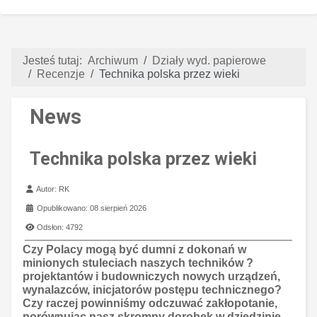
Jesteś tutaj:
Archiwum
Działy wyd. papierowe
Recenzje
Technika polska przez wieki
News
Technika polska przez wieki
Szczegóły
Autor:
RK
Opublikowano: 08 sierpień 2026
Odsłon: 4792
Czy Polacy mogą być dumni z dokonań w
minionych stuleciach naszych techników ?
projektantów i budowniczych nowych urządzeń,
wynalazców, inicjatorów postępu technicznego?
Czy raczej powinniśmy odczuwać zakłopotanie,
porównując nasz skromny dorobek w dziedzinie