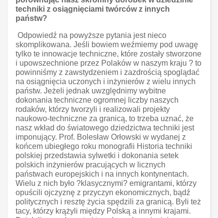
techniki z osiągnięciami twórców z innych
państw?
Odpowiedź na powyższe pytania jest nieco
skomplikowana. Jeśli bowiem weźmiemy pod uwagę
tylko te innowacje techniczne, które zostały stworzone
i upowszechnione przez Polaków w naszym kraju ? to
powinniśmy z zawstydzeniem i zazdrością spoglądać
na osiągnięcia uczonych i inżynierów z wielu innych
państw. Jeżeli jednak uwzględnimy wybitne
dokonania techniczne ogromnej liczby naszych
rodaków, którzy tworzyli i realizowali projekty
naukowo-techniczne za granicą, to trzeba uznać, że
nasz wkład do światowego dziedzictwa techniki jest
imponujący. Prof. Bolesław Orłowski w wydanej z
końcem ubiegłego roku monografii Historia techniki
polskiej przedstawia sylwetki i dokonania setek
polskich inżynierów pracujących w licznych
państwach europejskich i na innych kontynentach.
Wielu z nich było ?klasycznymi? emigrantami, którzy
opuścili ojczyznę z przyczyn ekonomicznych, bądź
politycznych i resztę życia spędzili za granicą. Byli też
tacy, którzy krążyli między Polską a innymi krajami.