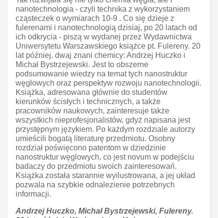
nanotechnologia - czyli technika z wykorzystaniem
cząsteczek o wymiarach 10-9 . Co się dzieje z
fulerenami i nanotechnologią dzisiaj, po 20 latach od
ich odkrycia - piszą w wydanej przez Wydawnictwa
Uniwersytetu Warszawskiego książce pt. Fulereny. 20
lat później. dwaj znani chemicy: Andrzej Huczko i
Michał Bystrzejewski. Jest to obszerne
podsumowanie wiedzy na temat tych nanostruktur
węglowych oraz perspektyw rozwoju nanotechnologii.
Książka, adresowana głównie do studentów
kierunków ścisłych i technicznych, a także
pracowników naukowych, zainteresuje także
wszystkich nieprofesjonalistów, gdyż napisana jest
przystępnym językiem. Po każdym rozdziale autorzy
umieścili bogatą literaturę przedmiotu. Osobny
rozdział poświęcono patentom w dziedzinie
nanostruktur węglowych, co jest novum w podejściu
badaczy do przedmiotu swoich zainteresowań.
Książka została starannie wyilustrowana, a jej układ
pozwala na szybkie odnalezienie potrzebnych
informacji.
Andrzej Huczko, Michał Bystrzejewski, Fulereny.