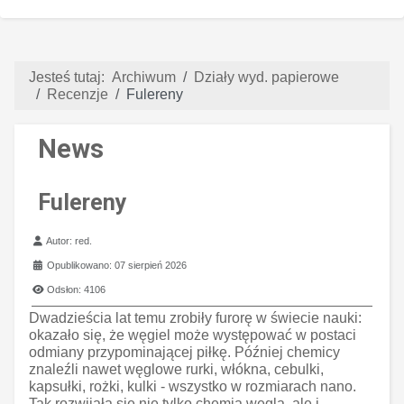
Jesteś tutaj:
Archiwum
Działy wyd. papierowe
Recenzje
Fulereny
News
Fulereny
Szczegóły
Autor:
red.
Opublikowano: 07 sierpień 2026
Odsłon: 4106
Dwadzieścia lat temu zrobiły furorę w świecie nauki:
okazało się, że węgiel może występować w postaci
odmiany przypominającej piłkę. Później chemicy
znaleźli nawet węglowe rurki, włókna, cebulki,
kapsułki, rożki, kulki - wszystko w rozmiarach nano.
Tak rozwijała się nie tylko chemia węgla, ale i