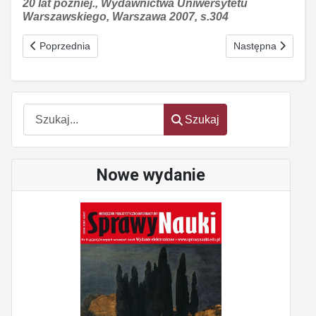
20 lat później., Wydawnictwa Uniwersytetu
Warszawskiego, Warszawa 2007, s.304
Poprzednia strona: Czym jest wzornictwo?
Następna strona: 
Poprzednia
Następna
Szukaj
Szukaj
Nowe wydanie