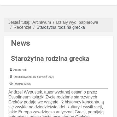
Jesteś tutaj:
Archiwum
Działy wyd. papierowe
Recenzje
Starożytna rodzina grecka
News
Starożytna rodzina grecka
Szczegóły
Autor:
red.
Opublikowano: 07 sierpień 2026
Odsłon: 5608
Andrzej Wypustek, autor wydanej ostatnio przez
Ossolineum książki Życie rodzinne starożytnych
Greków podaje we wstępie, iż historycy koncentrują
się zwykle na dziedzictwie idei, kultury i cywilizacji,
jakie Europa zawdzięcza antycznej Grecji, pomijają
natomiast sprawy życia prywatnego Greków.