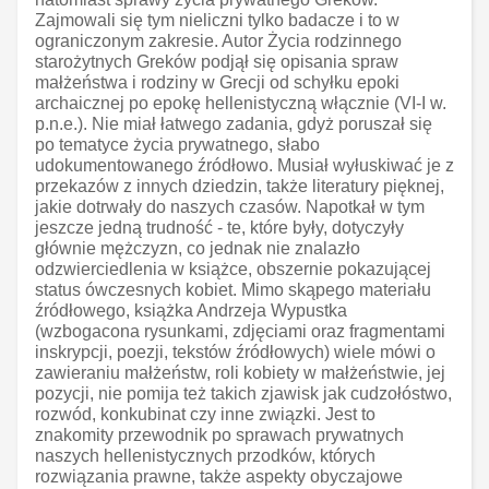
Zajmowali się tym nieliczni tylko badacze i to w
ograniczonym zakresie. Autor Życia rodzinnego
starożytnych Greków podjął się opisania spraw
małżeństwa i rodziny w Grecji od schyłku epoki
archaicznej po epokę hellenistyczną włącznie (VI-I w.
p.n.e.). Nie miał łatwego zadania, gdyż poruszał się
po tematyce życia prywatnego, słabo
udokumentowanego źródłowo. Musiał wyłuskiwać je z
przekazów z innych dziedzin, także literatury pięknej,
jakie dotrwały do naszych czasów. Napotkał w tym
jeszcze jedną trudność - te, które były, dotyczyły
głównie mężczyzn, co jednak nie znalazło
odzwierciedlenia w książce, obszernie pokazującej
status ówczesnych kobiet. Mimo skąpego materiału
źródłowego, książka Andrzeja Wypustka
(wzbogacona rysunkami, zdjęciami oraz fragmentami
inskrypcji, poezji, tekstów źródłowych) wiele mówi o
zawieraniu małżeństw, roli kobiety w małżeństwie, jej
pozycji, nie pomija też takich zjawisk jak cudzołóstwo,
rozwód, konkubinat czy inne związki. Jest to
znakomity przewodnik po sprawach prywatnych
naszych hellenistycznych przodków, których
rozwiązania prawne, także aspekty obyczajowe