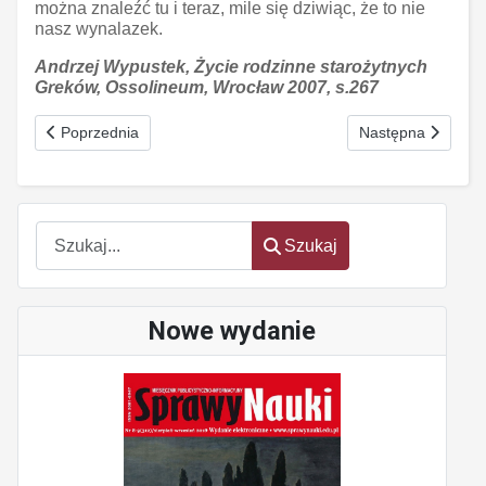
można znaleźć tu i teraz, mile się dziwiąc, że to nie
nasz wynalazek.
Andrzej Wypustek, Życie rodzinne starożytnych
Greków, Ossolineum, Wrocław 2007, s.267
Poprzednia strona: Stanisław Ossowski
Następna strona: 
Poprzednia
Następna
Szukaj
Szukaj
Nowe wydanie