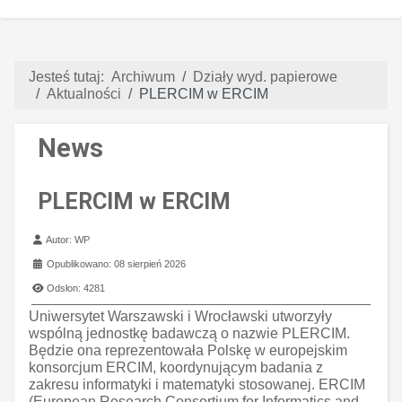
Jesteś tutaj:
Archiwum
Działy wyd. papierowe
Aktualności
PLERCIM w ERCIM
News
PLERCIM w ERCIM
Szczegóły
Autor:
WP
Opublikowano: 08 sierpień 2026
Odsłon: 4281
Uniwersytet Warszawski i Wrocławski utworzyły
wspólną jednostkę badawczą o nazwie PLERCIM.
Będzie ona reprezentowała Polskę w europejskim
konsorcjum ERCIM, koordynującym badania z
zakresu informatyki i matematyki stosowanej. ERCIM
(European Research Consortium for Informatics and