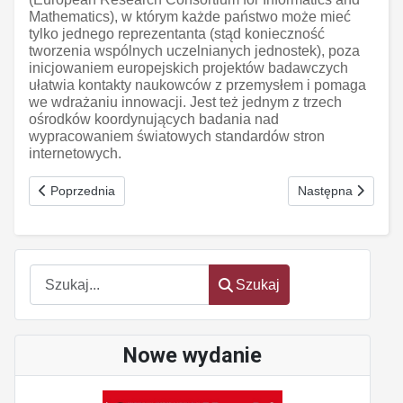
Mathematics), w którym każde państwo może mieć
tylko jednego reprezentanta (stąd konieczność
tworzenia wspólnych uczelnianych jednostek), poza
inicjowaniem europejskich projektów badawczych
ułatwia kontakty naukowców z przemysłem i pomaga
we wdrażaniu innowacji. Jest też jednym z trzech
ośrodków koordynujących badania nad
wypracowaniem światowych standardów stron
internetowych.
Poprzednia strona: Powstała Polska Unia Medycyny Transplanta
Następna strona:
Poprzednia
Następna
Szukaj
Szukaj
Nowe wydanie