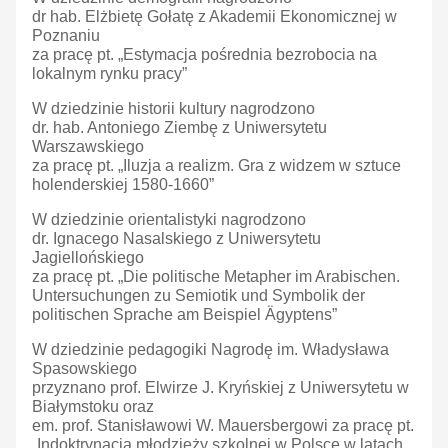
dr hab. Elżbietę Gołatę z Akademii Ekonomicznej w
Poznaniu
za pracę pt. „Estymacja pośrednia bezrobocia na
lokalnym rynku pracy”
W dziedzinie historii kultury nagrodzono
dr. hab. Antoniego Ziembę z Uniwersytetu
Warszawskiego
za pracę pt. „Iluzja a realizm. Gra z widzem w sztuce
holenderskiej 1580-1660”
W dziedzinie orientalistyki nagrodzono
dr. Ignacego Nasalskiego z Uniwersytetu
Jagiellońskiego
za pracę pt. „Die politische Metapher im Arabischen.
Untersuchungen zu Semiotik und Symbolik der
politischen Sprache am Beispiel Ägyptens”
W dziedzinie pedagogiki Nagrodę im. Władysława
Spasowskiego
przyznano prof. Elwirze J. Kryńskiej z Uniwersytetu w
Białymstoku oraz
em. prof. Stanisławowi W. Mauersbergowi za pracę pt.
„Indoktrynacja młodzieży szkolnej w Polsce w latach