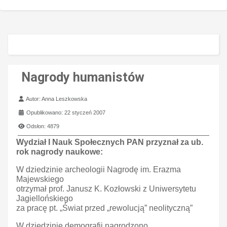
Nagrody humanistów
Szczegóły
Autor:
Anna Leszkowska
Opublikowano: 22 styczeń 2007
Odsłon: 4879
Wydział I Nauk Społecznych PAN przyznał za ub.
rok nagrody naukowe:
W dziedzinie archeologii Nagrodę im. Erazma
Majewskiego
otrzymał prof. Janusz K. Kozłowski z Uniwersytetu
Jagiellońskiego
za pracę pt. „Świat przed „rewolucją” neolityczną”
W dziedzinie demografii nagrodzono