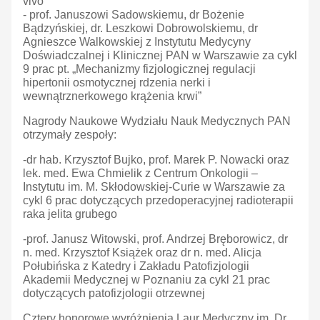
vivo”
- prof. Januszowi Sadowskiemu, dr Bożenie
Bądzyńskiej, dr. Leszkowi Dobrowolskiemu, dr
Agnieszce Walkowskiej z Instytutu Medycyny
Doświadczalnej i Klinicznej PAN w Warszawie za cykl
9 prac pt. „Mechanizmy fizjologicznej regulacji
hipertonii osmotycznej rdzenia nerki i
wewnątrznerkowego krążenia krwi”
Nagrody Naukowe Wydziału Nauk Medycznych PAN
otrzymały zespoły:
-dr hab. Krzysztof Bujko, prof. Marek P. Nowacki oraz
lek. med. Ewa Chmielik z Centrum Onkologii –
Instytutu im. M. Skłodowskiej-Curie w Warszawie za
cykl 6 prac dotyczących przedoperacyjnej radioterapii
raka jelita grubego
-prof. Janusz Witowski, prof. Andrzej Bręborowicz, dr
n. med. Krzysztof Książek oraz dr n. med. Alicja
Połubińska z Katedry i Zakładu Patofizjologii
Akademii Medycznej w Poznaniu za cykl 21 prac
dotyczących patofizjologii otrzewnej
Cztery honorowe wyróżnienia Laur Medyczny im. Dr.